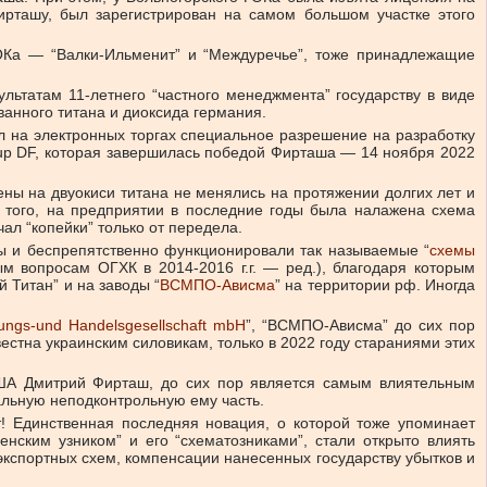
ирташу, был зарегистрирован на самом большом участке этого
ОКа — “Валки-Ильменит” и “Междуречье”, тоже принадлежащие
льтатам 11-летнего “частного менеджмента” государству в виде
ванного титана и диоксида германия.
 на электронных торгах специальное разрешение на разработку
oup DF, которая завершилась победой Фирташа — 14 ноября 2022
ены на двуокиси титана не менялись на протяжении долгих лет и
ме того, на предприятии в последние годы была налажена схема
чал “копейки” только от передела.
ены и беспрепятственно функционировали так называемые “
схемы
вопросам ОГХК в 2014-2016 г.г. — ред.), благодаря которым
 Титан” и на заводы “
ВСМПО-Ависма
” на территории рф. Иногда
igungs-und Handelsgesellschaft mbH
”, “ВСМПО-Ависма” до сих пор
стна украинским силовикам, только в 2022 году стараниями этих
США Дмитрий Фирташ, до сих пор является самым влиятельным
тальную неподконтрольную ему часть.
ет! Единственная последняя новация, о которой тоже упоминает
нским узником” и его “схематозниками”, стали открыто влиять
экспортных схем, компенсации нанесенных государству убытков и