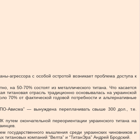
ны-агрессора с особой остротой возникает проблема доступа к
но, на 50-70% состоят из металлического титана. Что касается
кая титановая отрасль традиционно основывалась на украинской
коло 70% от фактической годовой потребности и альтернативные
ПО-Ависма” — вынуждена переплачивать свыше 300 дол., т.е.
К путем окончательной переориентации украинского титана на
раинцев.
ием государственного мышления среди украинских чиновников и
ых титановых компаний “Велта” и “ТитанЭра” Андрей Бродский.