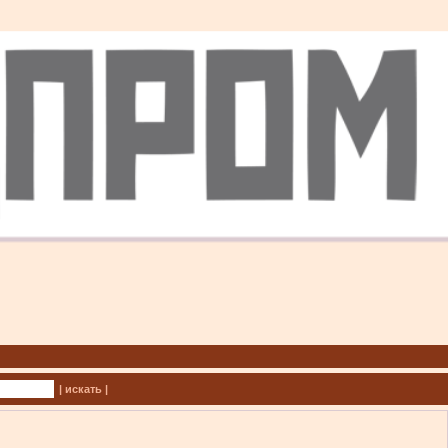
| искать |