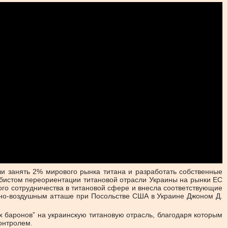
ли занять 2% мирового рынка титана и разработать собственные
бистом переориентации титановой отрасли Украины на рынки ЕС
ого сотрудничества в титановой сфере и внесла соответствующие
оенно-воздушным атташе при Посольстве США в Украине Джоном Д.
ых баронов” на украинскую титановую отрасль, благодаря которым
 контролем.