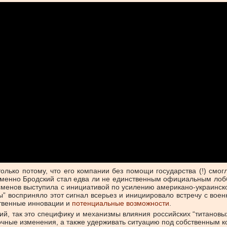
олько потому, что его компании без помощи государства (!) смог
 именно Бродский стал едва ли не единственным официальным лоб
ессменов выступила с инициативой по усилению американо-украинск
ты” восприняло этот сигнал всерьез и инициировало встречу с в
ственные инновации и
потенциальные возможности
.
кий, так это специфику и механизмы влияния российских “титанов
очные изменения, а также удерживать ситуацию под собственным