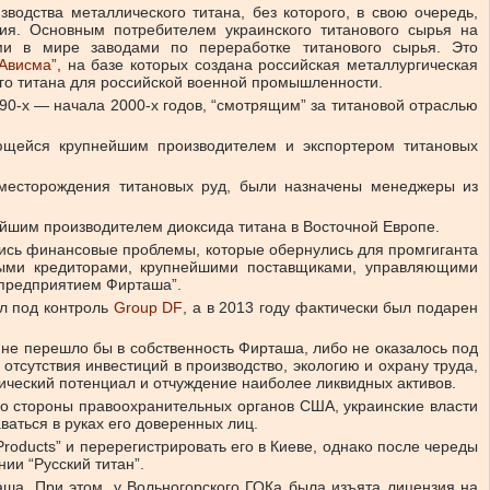
одства металлического титана, без которого, в свою очередь,
ия. Основным потребителем украинского титанового сырья на
и в мире заводами по переработке титанового сырья. Это
Ависма
”, на базе которых создана российская металлургическая
го титана для российской военной промышленности.
 90-х — начала 2000-х годов, “смотрящим” за титановой отраслью
яющейся крупнейшим производителем и экспортером титановых
 месторождения титановых руд, были назначены менеджеры из
нейшим производителем диоксида титана в Восточной Европе.
ались финансовые проблемы, которые обернулись для промгиганта
вными кредиторами, крупнейшими поставщиками, управляющими
“предприятием Фирташа”.
ел под контроль
Group DF
, а в 2013 году фактически был подарен
е не перешло бы в собственность Фирташа, либо не оказалось под
отсутствия инвестиций в производство, экологию и охрану труда,
ический потенциал и отчуждение наиболее ликвидных активов.
о стороны правоохранительных органов США, украинские власти
ваться в руках его доверенных лиц.
roducts” и перерегистрировать его в Киеве, однако после череды
ии “Русский титан”.
аша. При этом, у Вольногорского ГОКа была изъята лицензия на