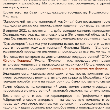
разведку и разработку Матроновского месторождения, а друг
месторождения.
Кроме того, на базе принадлежащего государству Иршанског
Фирташу.
“Запорожский титано-магниевый комбинат” был возвращен госуд
наследства досталось многократное падение производства титан
В апреле 2021 г., несмотря на действующие санкции, принадл
Селищанского участка титановых руд в Житомирской области. П
года Селищанское месторождение окончательно вернулось под 
“Сумыхмпром”, как мы уже говорили выше, до сих пор считается
еще в прошлом году для компаний Фирташа Titanium Standard, 
толлинговой переделки ильменита производства все тех же частны
Что касается контроля за деятельностью государственной “ОГХК
Журило-Перцева
” (Руслан Журило — и.о. председателя прав
титановые концентраты производства украинских ГОКов, через ц
эти махинации с офшорами
принимали анекдотические формы
.
Благодаря организаторам этих схем, в частности, компании э
имеет возможность получать титановое сырье из Мозамбика и Вь
граждан потребителям на территории рф было поставлено свыше 
Таким образом, на сегодняшний день можно смело утверждат
персонажем в отечественной титановой отрасли, напрямую конт
Вот, в принципе, и все, что характеризует т.н. “реформы и п
А.Бродский в своем интервью — на экспортную политику и осн
представители отечественных контрольных и правоохранительных
национализации сомнительно приобретенных олигархических ак