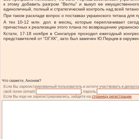
к этому добавить разгром “Велты” и выкуп ее имущественног
единоличный, полный и стратегический контроль над всей титан
При таком раскладе вопрос о поставках украинского титана для 
А тех 10-12 млн. дол. в месяц, которые переплачивает сегод
причастных к реализации этого плана по возвращению украинско
Кстати, 17-18 ноября в Сингапуре проходил ежегодный конгре
представителей от “ОГХК”, зато был замечен Ю.Перцев в окруже
Что скажете, Аноним?
Если Вы зарегистрированный пользователь и хотите участвовать в дискусс
свой логин (email)
, пароль
Если Вы еще не зарегистрировались, зайдите на
страницу регистрации
.