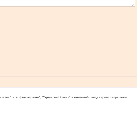
тва "Iнтерфакс-Україна", "Українськi Новини" в каком-либо виде строго запрещены