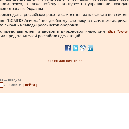
о комплекса, а также победу в конкурсе на управление наход
овой отраслью Украины.
производства российских ракет и самолетов из плоскости невозмож
ня “ВСМПО-Ависма” по двойному счетчику за азиатско-африканс
го сырья на заводы российской оборонки.
сс представителей титановой и цирконовой индустрии
https://www
нии представителей российских делегаций.
версия для печати >>
ии — введите
и нажмите
| войти |
.