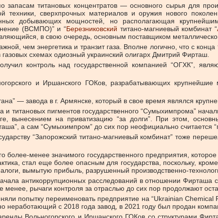
о запасам титановых концентратов — основного сырья для произв
ой техники, сверхпрочных материалов и оружия нового поколен
нных добывающих мощностей, но располагающая крупнейшим
инение (ВСМПО)” и “
Березниковский
титано-магниевый комбинат “
являющийся, в свою очередь, основным поставщиком металлическо
жной, чем энергетика и транзит газа. Вполне логично, что с конца
в газовых схемах одиозный украинский олигарх Дмитрий Фирташ.
получил контроль над государственной компанией “ОГХК”, явл
ногорского и Иршанского ГОКов, разрабатывающих крупнейшие
ана” — завода в г. Армянске, который в свое время являлся круп
ана и титановых пигментов государственного “Сумыхимпрома” нач
оге, вынесением на приватизацию “за долги”. При этом, осно
таша”, а сам “Сумыхимпром” до сих пор неофициально считается 
сударству “Запорожский титано-магниевый комбинат” тоже переш
ого более-менее значимого государственного предприятия, которо
ктика, стал еще более опасным для государства, поскольку, кроме 
алоги, вымытую прибыль, разрушенный производственно-технолог
начала антикоррупционных расследований в отношении Фирташа с
е менее, рычаги контроля за отраслью до сих пор продолжают оста
няли попытку переименовать предприятие на “Ukrainian Chemical P
о неработающий с 2018 года завод, в 2021 году был продан компан
аренды Вольногорского и Иршанского ГОКов со структурами Фирт