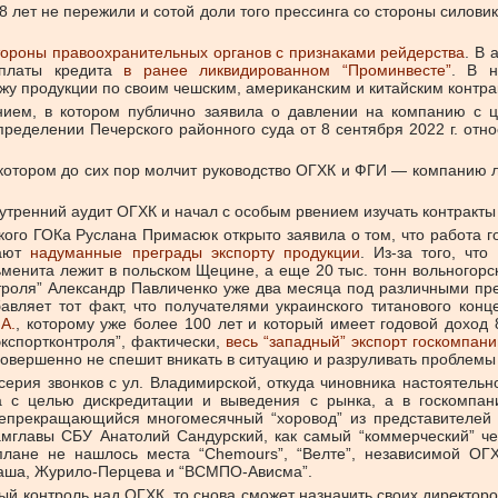
 лет не пережили и сотой доли того прессинга со стороны силовик
тороны правоохранительных органов с признаками рейдерства
. В 
уплаты кредита
в ранее ликвидированном “Проминвесте”
. В н
ажу продукции по своим чешским, американским и китайским контр
ием, в котором публично заявила о давлении на компанию с 
пределении Печерского районного суда от 8 сентября 2022 г. отн
 котором до сих пор молчит руководство ОГХК и ФГИ — компанию л
внутренний аудит ОГХК и начал с особым рвением изучать контрак
кого ГОКа Руслана Примасюк открыто заявила о том, что работа г
дают
надуманные преграды экспорту продукции
. Из-за того, чт
менита лежит в польском Щецине, а еще 20 тыс. тонн вольногорск
контроля” Александр Павличенко уже два месяца под различными п
авляет тот факт, что получателями украинского титанового конц
A.
, которому уже более 100 лет и который имеет годовой доход
экспортконтроля”, фактически,
весь “западный” экспорт госкомпан
совершенно не спешит вникать в ситуацию и разруливать проблемы
ерия звонков с ул. Владимирской, откуда чиновника настоятельн
а с целью дискредитации и выведения с рынка, а в госкомпани
непрекращающийся многомесячный “хоровод” из представителе
замглавы СБУ Анатолий Сандурский, как самый “коммерческий” ч
плане не нашлось места “Chemours”, “Велте”, независимой ОГХ
рташа, Журило-Перцева и “ВСМПО-Ависма”.
ый контроль над ОГХК, то снова сможет назначить своих директор