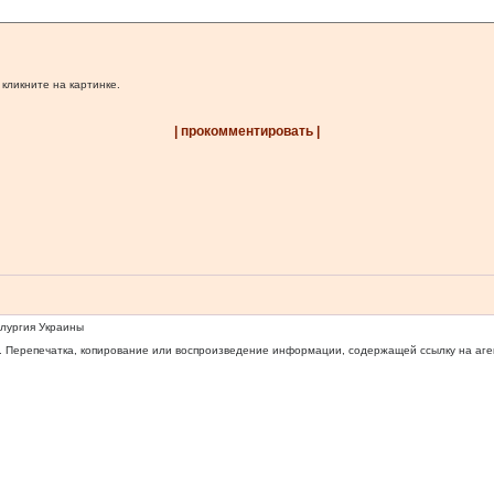
 кликните на картинке.
| прокомментировать |
ллургия Украины
 Перепечатка, копирование или воспроизведение информации, содержащей ссылку на агентс