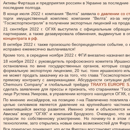
Активы Фирташа и предприятия россиян в Украине за последние 8
последние полгода.
В конце июля 2022 г. компания “Велта” заявила
о давлении со с
торги имущественный комплекс компании “Велта” из-за не
“Госэкспортконтроля” в получении экспортных лицензий на прод
21 сентября 2022 г. ОГХК выступила с официальным обращен
партнерами, а также дезавуировала обвинения, выдвинутые в о
концентрата в рф
.
В октябре 2022 г. также произошло беспрецедентное событие, о
исправно ежемесячно выплачивался!
Кроме того, в середине ноября 2022 г. ФГИ внезапно назначил 
18 ноября 2022 г. руководитель профсоюзного комитета Иршанс
остановлена по вине государственных органов, которые соз
формальную экспортную лицензию, 20 тыс. тонн иршанского иль
не может продать заказчику из-за того, что глава “Госэкспорт
прямому контракту с американцами. Абсурдности ситуации доб
Chemours Company” и глобальный трейдер
TRAXYS EUROPE S.
сделать заявление для прессы и признать, что стараниями “Гос
лице Рустема Умерова, в управлении которого находится ОГХК, 
По мнению инсайдеров, на позицию г-на Павличенко повлияла с
целью силовиков является давление на крупнейшего частник
наметившийся вектор развития. Именно этим и объясняется 
Ависма” вокруг “ОГХК” и компаний Бродского. Очевидно, что 
отрасли по собственному усмотрению. Но почему-то в этом 
технологиям, зато открылись новые окна возможностей для Фи
Все прекрасно понимают, что если Фирташ восстановит утраченн