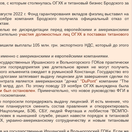
ов, с которым столкнулась ОГХК и титановый бизнес Бродского за
августе 2022 г. Фонд гарантирования вкладов физлиц выставил на
оябре компания Бродского получила официальный отказ от
актам.
целью ее дискредитации перед европейскими и американскими
осительно
участия должностных лиц ОГХК в поставках титанового
ишили выплаты 105 млн. грн. экспортного НДС, который до этого
ты именно с американскими и европейскими компаниями.
осударственных Иршанского и Вольногорского ГОКов практически
о эти госпредприятия уже длительное время не могут получить
ого ильменита ожидает в румынской Констанце. Государство его
редлогами затягивает выдачу лицензии для завершения сделки по
ентрата является американская “дочка”
“DuPont”
компании “The
 8 млрд. дол. По этому поводу 19 ноября ОГХК вынуждена была
ии был остановлен
. Примечательно, что новое руководство ФГИ в
 госкомпании.
о попросили попридержать выдачу лицензий. И есть мнение, что
и планируется сменить состав правления и откорректировать
й Нацполиции, БЭБ, СБУ, людей Фирташа и лоббистов “ВСМПО-
еловек в нынешней службе, решил навести порядок в титановой
К, украино-американскому сотрудничеству и новым титановым
ов на государственные Иршанский и Вольногорский ГОКи. Если же