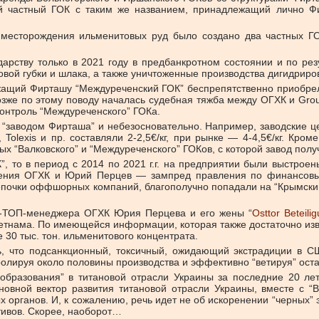
ой частный ГОК с таким же названием, принадлежащий лично Ф
о месторождения ильменитовых руд было создано два частных Г
арству только в 2021 году в предбанкротном состоянии и по резу
овой губки и шлака, а также уничтоженные производства дигидриро
ежащий Фирташу “Междуреченский ГОК” беспрепятственно приобрел
озже по этому поводу началась судебная тяжба между ОГХК и Gr
контроль “Междуреченского” ГОКа.
 “заводом Фирташа” и небезосновательно. Например, заводские ц
Tolexis и пр. составляли 2-2,5€/кг, при рынке — 4-4,5€/кг. Кро
х “Валковского” и “Междуреченского” ГОКов, с которой завод полу
”, то в период с 2014 по 2021 г.г. на предприятии были выстро
ления ОГХК и Юрий Перцев — зампред правления по финансовым 
епочки оффшорных компаний, благополучно попадали на “Крымский
кс-ТОП-менеджера ОГХК Юрия Перцева и его жены “
Osttor Beteil
етнама. По имеющейся информации, которая также достаточно изве
30 тыс. тон. ильменитового концентрата.
ь, что подсанкционный, токсичный, ожидающий экстрадиции в 
ролируя около половины производства и эффективно “ветируя” ос
реобразования” в титановой отрасли Украины за последние 20 л
овной вектор развития титановой отрасли Украины, вместе с “Ве
 органов. И, к сожалению, речь идет не об искоренении “черных” 
тивов. Скорее, наоборот…