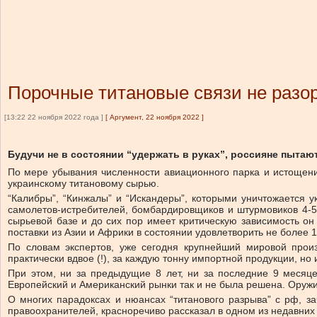
Порочные титановые связи не разор
[13:22 22 ноября 2022 года ]
[
Аргумент, 22 ноября 2022
]
Будучи не в состоянии “удержать в руках”, россияне пытаю
По мере убывания численности авиационного парка и истощени
украинскому титановому сырью.
“Калибры”, “Кинжалы” и “Искандеры”, которыми уничтожается у
самолетов-истребителей, бомбардировщиков и штурмовиков 4-5 
сырьевой базе и до сих пор имеет критическую зависимость он
поставки из Азии и Африки в состоянии удовлетворить не боле
По словам экспертов, уже сегодня крупнейший мировой прои
практически вдвое (!), за каждую тонну импортной продукции, н
При этом, ни за предыдущие 8 лет, ни за последние 9 месяц
Европейский и Американский рынки так и не была решена. Оружи
О многих парадоксах и нюансах “титанового разрыва” с рф, з
правоохранителей, красноречиво рассказал в одном из недавних