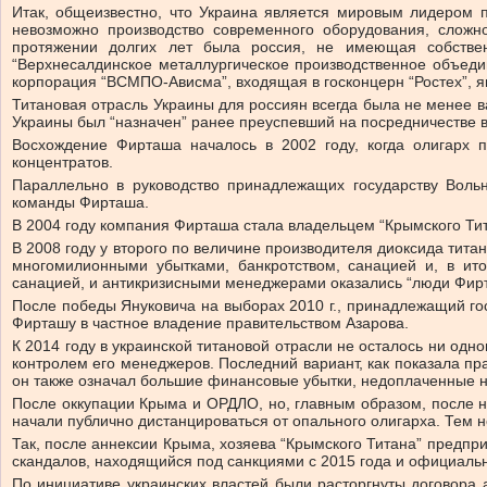
Итак, общеизвестно, что Украина является мировым лидером п
невозможно производство современного оборудования, сложн
протяжении долгих лет была россия, не имеющая собстве
“Верхнесалдинское металлургическое производственное объед
корпорация “ВСМПО-Ависма”, входящая в госконцерн “Ростех”, 
Титановая отрасль Украины для россиян всегда была не менее ва
Украины был “назначен” ранее преуспевший на посредничестве 
Восхождение Фирташа началось в 2002 году, когда олигарх 
концентратов.
Параллельно в руководство принадлежащих государству Воль
команды Фирташа.
В 2004 году компания Фирташа стала владельцем “Крымского Тит
В 2008 году у второго по величине производителя диоксида тит
многомилионными убытками, банкротством, санацией и, в ит
санацией, и антикризисными менеджерами оказались “люди Фир
После победы Януковича на выборах 2010 г., принадлежащий го
Фирташу в частное владение правительством Азарова.
К 2014 году в украинской титановой отрасли не осталось ни одн
контролем его менеджеров. Последний вариант, как показала пра
он также означал большие финансовые убытки, недоплаченные н
После оккупации Крыма и ОРДЛО, но, главным образом, после 
начали публично дистанцироваться от опального олигарха. Тем н
Так, после аннексии Крыма, хозяева “Крымского Титана” предпри
скандалов, находящийся под санкциями с 2015 года и официальн
По инициативе украинских властей были расторгнуты договора 