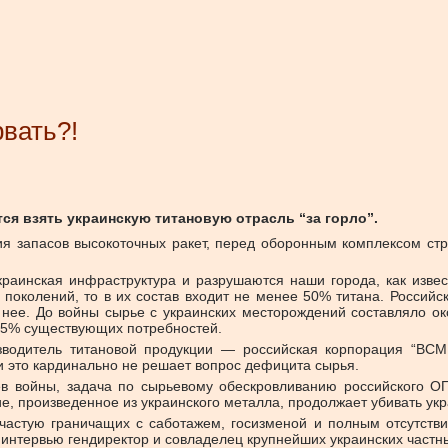
вать?!
тся взять украинскую титановую отрасль “за горло”.
я запасов высокоточных ракет, перед оборонным комплексом стра
краинская инфраструктура и разрушаются наши города, как извест
поколений, то в их состав входит не менее 50% титана. Российс
 нее. До войны сырье с украинских месторождений составляло о
е 15% существующих потребностей.
зводитель титановой продукции — российская корпорация “ВСМ
о и это кардинально не решает вопрос дефицита сырья.
ев войны, задача по сырьевому обескровливанию российского ОП
е, произведенное из украинского металла, продолжает убивать ук
ачастую граничащих с саботажем, госизменой и полным отсутств
 интервью гендиректор и совладелец крупнейших украинских частн