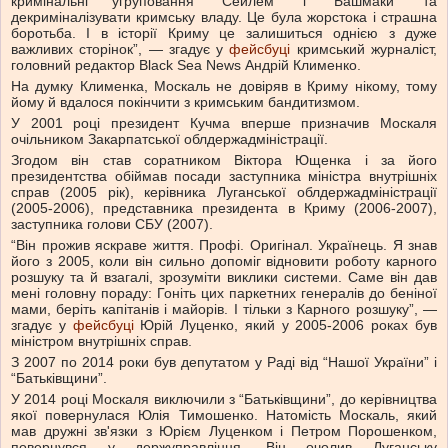
кримінальні угруповання “Сейлем” і “Башмаки” та
декриміналізувати кримську владу. Це була жорстока і страшна
боротьба. І в історії Криму це залишиться однією з дуже
важливих сторінок”, — згадує у
фейсбуці
кримський журналіст,
головний редактор Black Sea News Андрій Клименко.
На думку Клименка, Москаль не довіряв в Криму нікому, тому
йому й вдалося покінчити з кримським бандитизмом.
У 2001 році президент Кучма вперше призначив Москаля
очільником Закарпатської облдержадміністрації.
Згодом він став соратником Віктора Ющенка і за його
президентства обіймав посади заступника міністра внутрішніх
справ (2005 рік), керівника Луганської облдержадміністрації
(2005-2006), представника президента в Криму (2006-2007),
заступника голови СБУ (2007).
“Він прожив яскраве життя. Профі. Оригінал. Українець. Я знав
його з 2005, коли він сильно допоміг відновити роботу карного
розшуку та й взагалі, зрозуміти виклики системи. Саме він дав
мені головну пораду: Гоніть цих паркетних генералів до беніної
мами, беріть капітанів і майорів. І тільки з Карного розшуку”, —
згадує у
фейсбуці
Юрій Луценко, який у 2005-2006 роках був
міністром внутрішніх справ.
З 2007 по 2014 роки був депутатом у Раді від “Нашої України” і
“Батьківщини”.
У 2014 році Москаля виключили з “Батьківщини”, до керівництва
якої повернулася Юлія Тимошенко. Натомість Москаль, який
мав дружні зв'язки з Юрієм Луценком і Петром Порошенком,
повернувся у держуправління. Він очолив Луганську