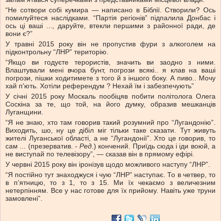
“Не сотвори собі кумира — написано в Біблії. Створили? Ось
помилуйтеся наслідками. “Партія регіонів” підпалила Донбас і
ось ці ваші ..., даруйте, втекли першими з районної ради, де
вони є?”
У травні 2015 року він не пропустив фури з алкоголем на
підконтрольну “ЛНР” територію.
“Якщо ви годуєте терористів, значить ви заодно з ними.
Влаштували мені вчора бунт, погрози всякі.. я клав на ваші
погрози, пішки ходитимете з того й з іншого боку. А пиво.. Мочу
хай п'ють. Хотіли референдум ? Нехай їм і забезпечують”
У січні 2015 року Москаль пообіцяв побити політолога Олега
Соскіна за те, що той, на його думку, образив мешканців
Луганщини.
“Я не знаю, хто там говорив такий розумний про “Лугандонію”.
Виходить, шо, ну це дібіл міг тільки таке сказати. Тут живуть
жителі Луганської області, а не “Лугандонії”. Хто це говорив, то
сам ... (презерватив. -
Ред
.) кончений. Приїдь сюда і іди воюй, а
не виступай по телевізору”, — сказав він в прямому ефірі.
У червні 2015 року він іронізув щодо можливого наступу “ЛНР”.
“Я постійно тут знаходжуся і чую “ЛНР” наступає. То в четвер, то
в п’ятницю, то з 1, то з 15. Ми їх чекаємо з величезним
нетерпінням. Все у нас готове для їх прийому. Навіть уже труни
замовлені”.