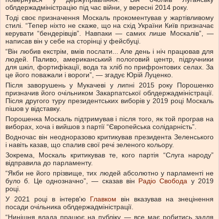
облдержадміністрацію під час війни, у вересні 2014 року.
Тоді своє призначення Москаль прокоментував у жартівливому
стилі. “Тепер ніхто не скаже, що на схід України Київ призначає
керувати “бендерівців”. Навпаки — самих лише Москалів”, —
написав він у себе на сторінці у фейсбуці.
“Він любив екстрім, вмів послати... Але день і ніч працював для
людей. Паливо, американський пологовий центр, підручники
для шкіл, фортифікації, вода та хліб по прифронтових селах. За
це його поважали і вороги”, — згадує Юрій Луценко.
Після заворушень у Мукачеві у липні 2015 року Порошенко
призначив його очільником Закарпатської облдержадміністрації.
Після другого туру президентських виборів у 2019 році Москаль
пішов у відставку.
Порошенка Москаль підтримував і після того, як той програв на
виборах, хоча і вийшов з партії “Європейська солідарність”.
Водночас він неодноразово критикував президента Зеленського
і навіть казав, що спалив свої речі зеленого кольору.
Зокрема, Москаль критикував те, кого партія “Слуга народу”
відправила до парламенту.
“Якби не його прізвище, тих людей абсолютно у парламенті не
було б. Це однозначно”, — сказав він
Радіо Свобода
у 2019
році.
У 2021 році в інтерв'ю
Главком
він вказував на знецінення
посади очільника облдержадміністрації.
“Нинішня влада працює на публіку — все має робитись задля