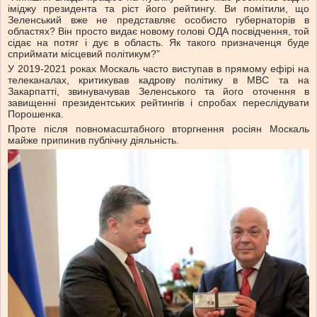
іміджу президента та ріст його рейтингу. Ви помітили, що
Зеленський вже не представляє особисто губернаторів в
областях? Він просто видає новому голові ОДА посвідчення, той
сідає на потяг і дує в область. Як такого призначенця буде
сприймати місцевий політикум?”
У 2019-2021 роках Москаль часто виступав в прямому ефірі на
телеканалах, критикував кадрову політику в МВС та на
Закарпатті, звинувачував Зеленського та його оточення в
завищенні президентських рейтингів і спробах переслідувати
Порошенка.
Проте після повномасштабного вторгнення росіян Москаль
майже припинив публічну діяльність.