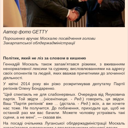
Автор фото GETTY
Порошенко вручає Москалю посвідчення голови
Закарпатської облдержадміністрації
Політик, який не ліз за словом в кишеню
Геннадій Москаль також запам'ятався різкими, з вживанням
ненормативної лексики та суржику, висловлюваннями на адресу
своїх опонентів та людей, яких вважав причетними до злочинної
діяльності.
У квітні 2014 року він різко розкритикував депутатку Партії
регіонів Олену Бондаренко.
“Цей спектакль не для слабонервных. Очередна від Януковича
партія. Той звідти ...(нісенітницю. -
Ред
.) говорить, ця звідси.
Ваш “Партія регіонів” вже ... (дістала. -
Ред
.) всіх, а ви хочете
нас тоже. Не получится. До побачення, приходьте ще, щоб не
останній раз ми вас бачили. Можете чоловіку устраівать такі
сцени, а не мені”, — сказав він.
На посаді очільника Луганської облдержадміністрації Москаль
запам'ятався суперечками з представниками місцевої влади.