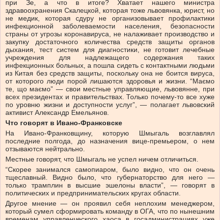
при Зе, а что в итоге? Хватает нашего министра
здравоохранения Скалецкой, которая тоже львовянка, юрист, но
не медик, которая сдуру не организовывает профилактики
инфекционной заболеваемости населения, безопасности
страны от угрозы коронавируса, не налаживает производство и
закупку достаточного количества средств защиты органов
дыхания, тест систем для диагностики, не готовит лечебные
учреждения для надлежащего содержания таких
инфекционных больных, а пошла сидеть с контактными людьми
из Китая без средств защиты, поскольку она не боится вируса,
от которого люди порой лишаются здоровья и жизни. “Маємо
те, що маємо” — свои местные управляющие, львовянне, при
всех президентах и правительствах. Только почему-то все хуже
по уровню жизни и доступности услуг”, — полагает львовский
активист Александр Емельянов.
Что говорят в Ивано-Франковске
На Ивано-Франковщину, которую Шмыгаль возглавлял
последние полгода, до назначения вице-премьером, о нем
отзываются нейтрально.
Местные говорят, что Шмыгаль не успел ничем отличиться.
“Скорее занимался самопиаром, было видно, что он очень
тщеславный. Видно было, что губернаторство для него —
только трамплин в высшие эшелоны власти”, — говорят в
политических и предпринимательских кругах области.
Другое мнение — он проявил себя неплохим менеджером,
который сумел сформировать команду в ОГА, что по нынешним
временам управленческого хаоса в госадминистрациях уже