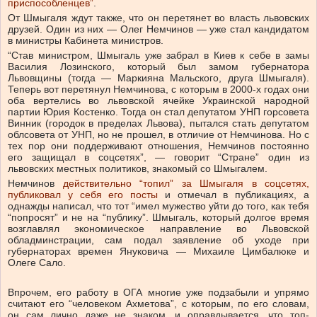
приспособленцев”
.
От Шмыгаля ждут также, что он перетянет во власть львовских
друзей. Один из них — Олег Немчинов — уже стал кандидатом
в министры Кабинета министров.
“Став министром, Шмыгаль уже забрал в Киев к себе в замы
Василия Лозинского, который был замом губернатора
Львовщины (тогда — Маркияна Мальского, друга Шмыгаля).
Теперь вот перетянул Немчинова, с которым в 2000-х годах они
оба вертелись во львовской ячейке Украинской народной
партии Юрия Костенко. Тогда он стал депутатом УНП горсовета
Винник (городок в пределах Львова), пытался стать депутатом
облсовета от УНП, но не прошел, в отличие от Немчинова. Но с
тех пор они поддерживают отношения, Немчинов постоянно
его защищал в соцсетях”, — говорит “Стране” один из
львовских местных политиков, знакомый со Шмыгалем.
Немчинов
действительно “топил” за Шмыгаля в соцсетях,
публиковал у себя его посты
и отмечал в публикациях, а
однажды написал, что тот “имел мужество уйти до того, как тебя
“попросят” и не на “публику”. Шмыгаль, который долгое время
возглавлял экономическое направление во Львовской
обладминстрации, сам подал заявление об уходе при
губернаторах времен Януковича — Михаиле Цимбалюке и
Олеге Сало.
Впрочем, его работу в ОГА многие уже подзабыли и упрямо
считают его “человеком Ахметова”, с которым, по его словам,
он сам лично даже не знаком, и оправдывается, что топ-