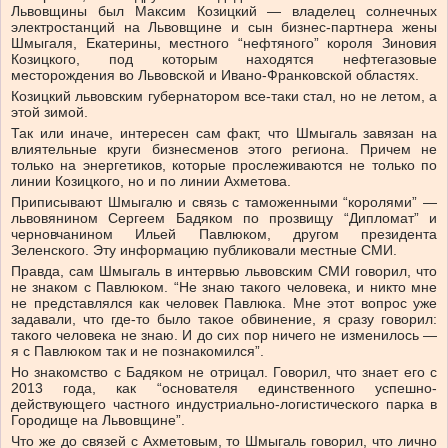
Львовщины был Максим Козицкий — владелец солнечных
электростанций на Львовщине и сын бизнес-партнера жены
Шмыгаля, Екатерины, местного “нефтяного” короля Зиновия
Козицкого, под которым находятся нефтегазовые
месторождения во Львовской и Ивано-Франковской областях.
Козицкий львовским губернатором все-таки стал, но не летом, а
этой зимой.
Так или иначе, интересен сам факт, что Шмыгаль завязан на
влиятельные круги бизнесменов этого региона. Причем не
только на энергетиков, которые прослеживаются не только по
линии Козицкого, но и по линии Ахметова.
Приписывают Шмыгалю и связь с таможенными “королями” —
львовянином Сергеем Бадяком по прозвищу “Дипломат” и
черновчанином Ильей Павлюком, другом президента
Зеленского. Эту информацию публиковали местные СМИ.
Правда, сам Шмыгаль в интервью львовским СМИ говорил, что
не знаком с Павлюком. “Не знаю такого человека, и никто мне
не представлялся как человек Павлюка. Мне этот вопрос уже
задавали, что где-то было такое обвинение, я сразу говорил:
такого человека не знаю. И до сих пор ничего не изменилось —
я с Павлюком так и не познакомился”.
Но знакомство с Бадяком не отрицал. Говорил, что знает его с
2013 года, как “основателя единственного успешно-
действующего частного индустриально-логистического парка в
Городище на Львовщине”.
Что же до связей с Ахметовым, то Шмыгаль говорил, что лично