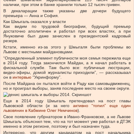
налички, при этом в банке хранили только 12 тысяч гривен.
В декаларации также указаны две дочери будущего
премьера — Анна и София.
Как Шмыгаль оказался у власти
Как видим по трудовой биографии, будущий премьер
достаточно аполитичен и работал при всех властях, а при
Януковиче был даже зачислен в президентский кадровый
резерв.
Кстати, именно из-за этого у Шмыгаля были проблемы во
Львове с местными майдановцами.
“Определенный элемент публичности моя семья пережила еще
в 2014 году. Тогда закончился Майдан, а я начал работать в
фискальной службе. Там было все: публичные люстрации,
видео-эфиры, домой журналисты приходили”, — рассказыаал
он в
интервью
“Укринформу”.
После Майдана он пытался войти в Раду как самовыдвиженец,
но и проиграл выборы, заняв последнее место на своем округе.
Еще в 2014 году Шмыгаль претендовал на пост главы
Львовской области (и за него
активно “топил” еще один
львовянин в Кабмине Олег Немчинов
).
Свое появление губрнатором в Ивано-Франковске, а не Львове
Шмыгаль объяснил тем, что на тот момент уже работал в ДТЭК
именно в этом регионе, поэтому и был назначен туда.
Интересно, что другим кандидатом на пост начальника