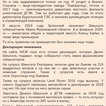
Но и там задерживается только на год. И уходит в бизнес.
Сначала — вице-президентом завода “Львовхолод”, потом, в
2017 году — замгенерального директора местного филиала
ахметовской ДТЭК. Там он работает два года, став по итогу
директором Бурштынской ТЭС и занимая руководящие позиции
в управляющей компании.
В августе 2019 года Зеленский назначает Шмыгаля
губернатором Ивано-Франковской области. А в феврале 2020-
го — министром общин и территорий вместо Алены Бабак, а
также вице-премьером.
То есть трамплин на премьерство был заложен еще тогда.
Декларация чиновника
На сайте НАЗК пока есть только декларция, которую Денис
Шмыгаль подавал, когда собирался стать ивано-франковским
губернатором.
На супругу Шмыгаля Екатерину записан дом во Львове на 216
квадратных метров и на нее же — два земельных участка и
нежилые строения. Также у супругов есть земля в
селе Хоросница под Львовом.
Также на супругу записан Land Rover 2016 года выпуска. У
самого будущего премьера автомобиля в декларации за 2018
год нет. Но при этом на него записан гараж.
Зарплата Дениса Шмыгаля в ДТЭК совокупно за 2018 год
составила три с половиной миллиона гривен — то есть получал
он у Ахметова почти по 300 тысяч в месяц.
Семья Шмыгалей задекларировала 115 тысяч долларов