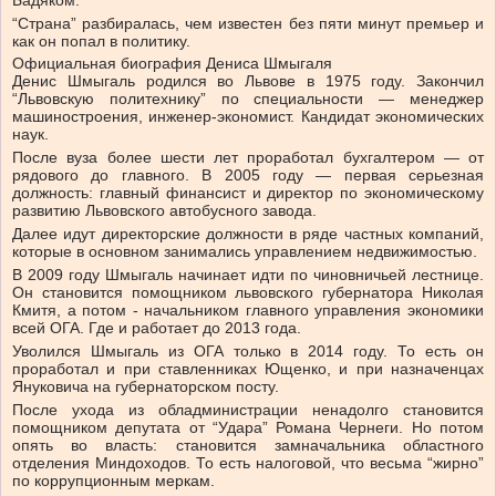
Бадяком.
“Страна” разбиралась, чем известен без пяти минут премьер и
как он попал в политику.
Официальная биография Дениса Шмыгаля
Денис Шмыгаль родился во Львове в 1975 году. Закончил
“Львовскую политехнику” по специальности — менеджер
машиностроения, инженер-экономист. Кандидат экономических
наук.
После вуза более шести лет проработал бухгалтером — от
рядового до главного. В 2005 году — первая серьезная
должность: главный финансист и директор по экономическому
развитию Львовского автобусного завода.
Далее идут директорские должности в ряде частных компаний,
которые в основном занимались управлением недвижимостью.
В 2009 году Шмыгаль начинает идти по чиновничьей лестнице.
Он становится помощником львовского губернатора Николая
Кмитя, а потом - начальником главного управления экономики
всей ОГА. Где и работает до 2013 года.
Уволился Шмыгаль из ОГА только в 2014 году. То есть он
проработал и при ставленниках Ющенко, и при назначенцах
Януковича на губернаторском посту.
После ухода из обладминистрации ненадолго становится
помощником депутата от “Удара” Романа Чернеги. Но потом
опять во власть: становится замначальника областного
отделения Миндоходов. То есть налоговой, что весьма “жирно”
по коррупционным меркам.