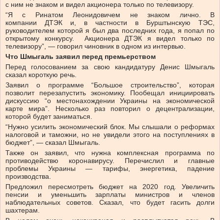
с ним не знаком и видел акционера только по телевизору.
“Я с Ринатом Леонидовичем не знаком лично. В
компании ДТЭК и, в частности в Бурштынскую ТЭС,
руководителем которой я был два последних года, я попал по
открытому конкурсу. Акционера ДТЭК я видел только по
телевизору”, — говорил чиновник в одном из интервью.
Что Шмыгаль заявил перед премьерством
Перед голосованием за свою кандидатуру Денис Шмыгаль
сказал короткую речь.
Заявил о программе “Большое строительство”, которая
позволит перезапустить экономику. Пообещал инициировать
дискуссию “о местонахождении Украины на экономической
карте мира”. Несколько раз повторил о децентрализации,
которой будет заниматься.
“Нужно усилить экономический блок. Мы слышали о реформах
налоговой и таможни, но не увидели этого на поступлениях в
бюджет”, — сказал Шмыгаль.
Также он заявил, что нужна комплексная программа по
противодействю коронавирусу. Перечислил и главные
проблемы Украины — тарифы, энергетика, падение
производства.
Предложил пересмотреть бюджет на 2020 год. Увеличить
пенсии и уменьшить зарплаты министров и членов
наблюдательных советов. Сказал, что будет гасить долги
шахтерам.