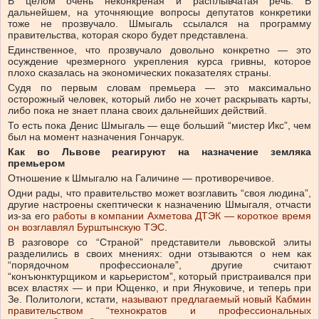
В целом очень неконкреная и расплывчатая речь. В
дальнейшем, на уточняющие вопросы депутатов конкретики
тоже не прозвучало. Шмыгаль ссылался на программу
правительства, которая скоро будет представлена.
Единственное, что прозвучало довольно конкретно — это
осуждение чрезмерного укрепления курса гривны, которое
плохо сказалась на экономических показателях страны.
Судя по первым словам премьера — это максимально
осторожный человек, который либо не хочет раскрывать карты,
либо пока не знает плана своих дальнейших действий.
То есть пока Денис Шмыгаль — еще больший “мистер Икс”, чем
был на момент назначения Гончарук.
Как во Львове реагируют на назначение земляка
премьером
Отношение к Шмыгалю на Галичине — противоречивое.
Одни рады, что правительство может возглавить “своя людина”,
другие настроены скептически к назначению Шмыгаля, отчасти
из-за его
работы в компании Ахметова ДТЭК — короткое время
он возглавлял Бурштынскую ТЭС
.
В разговоре со “Страной” представители львовской элиты
разделились в своих мнениях: одни отзываются о нем как
“порядочном профессионале”, другие считают
“конъюнктурщиком и карьеристом”, который пристраивался при
всех властях — и при Ющенко, и при Януковиче, и теперь при
Зе. Политологи, кстати,
называют предлагаемый новый Кабмин
правительством “технократов и профессиональных