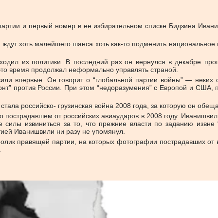
партии и первый номер в ее избирательном списке Бидзина Иван
 ждут хоть малейшего шанса хоть как-то подменить национальное 
одил из политики. В последний раз он вернулся в декабре про
 это время продолжал неформально управлять страной.
вили впервые. Он говорит о “глобальной партии войны” — неких
онт” против России. При этом “недоразумения” с Европой и США, п
ала российско- грузинская война 2008 года, за которую он обеща
но пострадавшем от российских авиаударов в 2008 году. Иванишвил
 силы извиниться за то, что прежние власти по заданию извне 
тией Иванишвили ни разу не упомянул.
лик правящей партии, на которых фотографии пострадавших от в
.