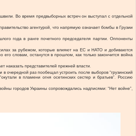
ишвили. Во время предвыборных встреч он выступал с отдельной
правительство агентурой, что напрямую означает бомбы в Грузии
шлого года в ранге почетного председателя партии. Оппоненты
 силах за рубежом, которые влияют на ЕС и НАТО и добиваются
о его словам, останутся в прошлом, как только закончится война
ет наказать представителей прежней власти.
и в очередной раз пообещал устроить после выборов “грузинский
“окутали в пламени огня осетинских сестер и братьев”. Россию
ойны городов Украины сопровождались надписями: “Нет войне”,