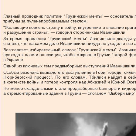
Главный проводник политики “Грузинской мечты” — основатель 
трибуны за пуленепробиваемым стеклом.
“Желающие вовлечь страну в войну, внутренние и внешние враги
и разрушение страны”, — говорил сторонникам Иванишвили.
За время правления “Грузинской мечты” Иванишвили дважды ух
считают, что на самом деле Иванишвили никуда не уходил и все
Возглавляет избирательный список “Грузинской мечты” Иваниш
прихода к власти оппозиции, чтобы открыть в Грузии “второй фр
в Украине.
Одной из ключевых тем предвыборных выступлений Иванишвили ст
Особый резонанс вызвало его выступление в Гори, городе, силь
Нюрнбергский процесс”. По его словам, Тбилиси найдет в себе
в контексте войны и потери контроля над Абхазией и Южной Осе
Не менее скандальными стали предвыборные баннеры и видеоро
а отремонтированные здания в Грузии — слоганом “Выбери мир”