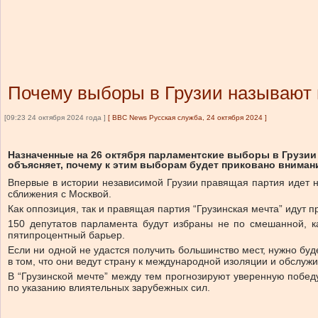
Почему выборы в Грузии называют и
[09:23 24 октября 2024 года ]
[
BBC News Русская служба, 24 октября 2024
]
Назначенные на 26 октября парламентские выборы в Грузи
объясняет, почему к этим выборам будет приковано внимани
Впервые в истории независимой Грузии правящая партия идет н
сближения с Москвой.
Как оппозиция, так и правящая партия “Грузинская мечта” идут
150 депутатов парламента будут избраны не по смешанной, к
пятипроцентный барьер.
Если ни одной не удастся получить большинство мест, нужно б
в том, что они ведут страну к международной изоляции и обслуж
В “Грузинской мечте” между тем прогнозируют уверенную побед
по указанию влиятельных зарубежных сил.