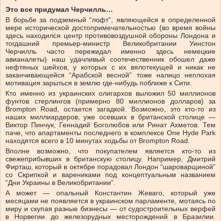
Это все придумал Черчилль…
В борьбе за подземный “лофт”, являющейся в определенной
мере исторической достопримечательностью (во время войны
здесь находился центр противовоздушной обороны Лондона и
тогдашний премьер-министр Великобритании Уинстон
Черчилль часто пережидал именно здесь немецкие
авианалеты) наш удачливый соотечественник обошел даже
нефтяных шейхов, у которых с их вялотекущей и никак не
заканчивающейся “Арабской весной” тоже налицо неплохая
мотивация зарыться в землю где-нибудь поближе к Сити.
Кто именно из украинских олигархов выложил 50 миллионов
фунтов стерлингов (примерно 80 миллионов долларов) за
Brompton Road, остается загадкой. Возможно, это кто-то из
наших миллиардеров, уже осевших в британской столице —
Виктор Пинчук, Геннадий Боголюбов или Ринат Ахметов. Тем
паче, что апартаменты последнего в комплексе One Hyde Park
находятся всего в 10 минутах ходьбы от Brompton Road.
Вполне возможно, что покупателем является кто-то из
свежеприбывших в британскую столицу. Например, Дмитрий
Фирташ, который в октябре порадовал Лондон “шароварщиной”
со Скрипкой и варениками под концептуальным названием
“Дни Украины в Великобритании”.
А может — опальный Константин Жеваго, который уже
месяцами не появляется в украинском парламенте, мотаясь по
миру и скупая разные бизнесы — от судостроительных верфей
в Норвегии до железорудных месторождений в Бразилии.