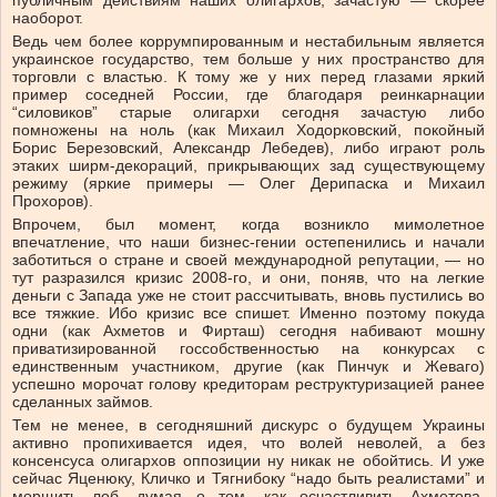
публичным действиям наших олигархов, зачастую — скорее
наоборот.
Ведь чем более коррумпированным и нестабильным является
украинское государство, тем больше у них пространство для
торговли с властью. К тому же у них перед глазами яркий
пример соседней России, где благодаря реинкарнации
“силовиков” старые олигархи сегодня зачастую либо
помножены на ноль (как Михаил Ходорковский, покойный
Борис Березовский, Александр Лебедев), либо играют роль
этаких ширм-декораций, прикрывающих зад существующему
режиму (яркие примеры — Олег Дерипаска и Михаил
Прохоров).
Впрочем, был момент, когда возникло мимолетное
впечатление, что наши бизнес-гении остепенились и начали
заботиться о стране и своей международной репутации, — но
тут разразился кризис 2008-го, и они, поняв, что на легкие
деньги с Запада уже не стоит рассчитывать, вновь пустились во
все тяжкие. Ибо кризис все спишет. Именно поэтому покуда
одни (как Ахметов и Фирташ) сегодня набивают мошну
приватизированной госсобственностью на конкурсах с
единственным участником, другие (как Пинчук и Жеваго)
успешно морочат голову кредиторам реструктуризацией ранее
сделанных займов.
Тем не менее, в сегодняшний дискурс о будущем Украины
активно пропихивается идея, что волей неволей, а без
консенсуса олигархов оппозиции ну никак не обойтись. И уже
сейчас Яценюку, Кличко и Тягнибоку “надо быть реалистами” и
морщить лоб, думая о том, как осчастливить Ахметова,