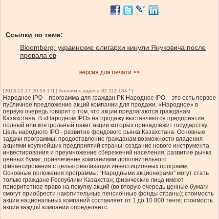
Ссылки по теме:
Bloomberg: украинские олигархи кинули Януковича после
провала ев
версия для печати >>
[2013-12-17 20:53:17] [ Аноним с адреса 92.113.184.* ]
Народное IPO – программа для граждан РК Народное IPO – это есть первое
публичное предложение акций компании для продажи. «Народное» в
первую очередь говорит о том, что акции предлагаются гражданам
Казахстана. В «Народном IPO» на продажу выставляются предприятия,
полный или контрольный пакет акции которых принадлежит государству.
Цель народного IPO - развитие фондового рынка Казахстана. Основные
задачи программы: предоставление гражданам возможности владения
акциями крупнейших предприятий страны; создание нового инструмента
инвестирования и преумножение сбережений населения; развитие рынка
ценных бумаг; привлечение компаниями дополнительного
финансирования с целью реализации инвестиционных программ.
Основные положения программы: “Народными акционерами” могут стать
только граждане Республики Казахстан; физические лица имеют
приоритетное право на покупку акций (во вторую очередь ценные бумаги
смогут приобрести накопительные пенсионные фонды страны); стоимость
акции национальных компаний составляет от 1 до 10 000 тенге; стоимость
акции каждой компании определяетс