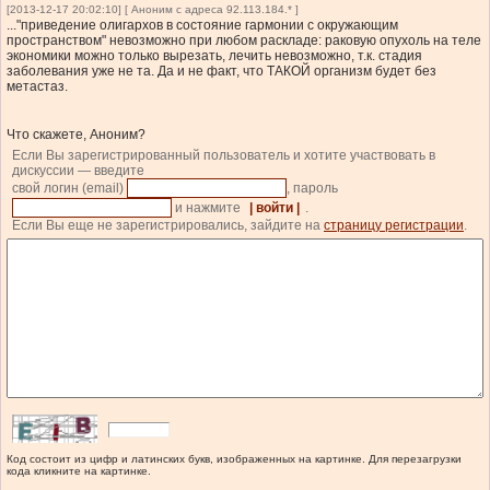
[2013-12-17 20:02:10] [ Аноним с адреса 92.113.184.* ]
..."приведение олигархов в состояние гармонии с окружающим
пространством" невозможно при любом раскладе: раковую опухоль на теле
экономики можно только вырезать, лечить невозможно, т.к. стадия
заболевания уже не та. Да и не факт, что ТАКОЙ организм будет без
метастаз.
Что скажете, Аноним?
Если Вы зарегистрированный пользователь и хотите участвовать в
дискуссии — введите
свой логин (email)
, пароль
и нажмите
| войти |
.
Если Вы еще не зарегистрировались, зайдите на
страницу регистрации
.
Код состоит из цифр и латинских букв, изображенных на картинке. Для перезагрузки
кода кликните на картинке.