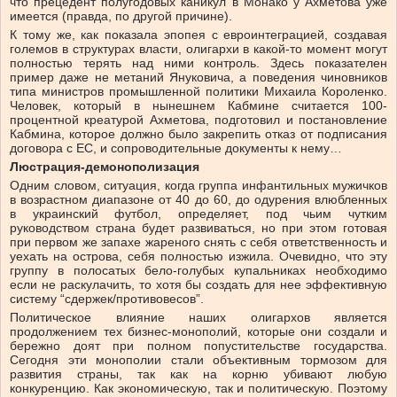
что прецедент полугодовых каникул в Монако у Ахметова уже
имеется (правда, по другой причине).
К тому же, как показала эпопея с евроинтеграцией, создавая
големов в структурах власти, олигархи в какой-то момент могут
полностью терять над ними контроль. Здесь показателен
пример даже не метаний Януковича, а поведения чиновников
типа министров промышленной политики Михаила Короленко.
Человек, который в нынешнем Кабмине считается 100-
процентной креатурой Ахметова, подготовил и постановление
Кабмина, которое должно было закрепить отказ от подписания
договора с ЕС, и сопроводительные документы к нему…
Люстрация-демонополизация
Одним словом, ситуация, когда группа инфантильных мужичков
в возрастном диапазоне от 40 до 60, до одурения влюбленных
в украинский футбол, определяет, под чьим чутким
руководством страна будет развиваться, но при этом готовая
при первом же запахе жареного снять с себя ответственность и
уехать на острова, себя полностью изжила. Очевидно, что эту
группу в полосатых бело-голубых купальниках необходимо
если не раскулачить, то хотя бы создать для нее эффективную
систему “сдержек/противовесов”.
Политическое влияние наших олигархов является
продолжением тех бизнес-монополий, которые они создали и
бережно доят при полном попустительстве государства.
Сегодня эти монополии стали объективным тормозом для
развития страны, так как на корню убивают любую
конкуренцию. Как экономическую, так и политическую. Поэтому