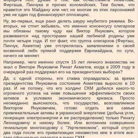
Фирташа, Пинчука и прочих коломойских. Тем более, что
нравится это Майдану или нет, но многие из этих персонажей
уже не один год финансируют оппозицию.
Ну, во-первых, еще рано делить шкуру неубитого режима. Во-
вторых, не стоит забывать, что именно консенсусу олигархов
мы обязаны такому чуду как Виктор Янукович, которое
развивается над просторами нашей любимой родины уже
почти четыре года. И тот факт, что группа олигархов (Фирташ,
Пинчук, Ахметов) уже отстрелялась заявлениями о своей
косвенной либо прямой поддержке Евромайдана, по сути,
ничего не меняет.
Например, чего именно спустя 15 лет личного знакомства не
знал о Викторе Януковиче Ринат Ахметов, когда в 2009 году в
очередной раз поддержал его на президентских выборах?
Да, с одной стороны, его ставка оправдалась: за время
президентства Януковича состояние Ахметова выросло в 10
раз. И не потому, что его холдинг СКМ добился какого-то
огромного успеха на ниве повышения эффективности своих
активов в условиях экономического кризиса. Просто
неожиданно выяснилось, что государство, возглавляемое
Виктором Януковичем, готово отдать все самые
привлекательные активы в украинской энергетике (добыча угля,
генерация электроэнергии и ее распределение) только Ринату
Леонидовичу и никому более. Или вспомним совершенно
гениальную многоходовку с “Укртелекомом”, который спустя
два года после его приватизации неизвестно кем в итоге все-
таки официально оказался в руках СКМ.