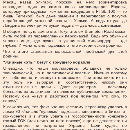
Месяц назад олигарх, похожий на него (ориентировка
совпадает: один из самых юных миллиардеров Европы,
которому принадлежит компания, входящая в FTSE 100 — то
бишь Ferrexpo) был даже замечен в переговорах о покупке
неработающей угольной шахты в Уэльсе. А ведь оттуда до
Лондона на электричке рукой подать — два часа с копейками.
В общем, не суть важно кто. Покупателем Brompton Road может
быть любой из перечисленных персонажей. Ведь это обычный
человек ищет, где лучше, а украинский миллиардер — где
глубже. И желательно подальше от его исторической родины.
Что в итоге становится колоссальной проблемой для этой
родины.
“Жирные коты” бегут с тонущего корабля
Очевидно, что наши миллиардеры обладают не только
экономической, но и политической властью. Именно поэтому
их, собственно, и именуют олигархами. При этом никто их на
эту роль не выбирал и, соответственно, никому они
отчитываться не должны. Даже акционерам — поскольку
большинство их активов не являются публичными компаниями.
Поэтому они живут и работают под лозунгом “что хочу, то
ворочу”.
К сожалению, тот факт, что конкретному персонажу удалось в
лихих 90-х/начале “нулевых” подмазать чиновников, отбиться от
конкурентов и в итоге урвать из госсобственности конкретно
взятый ГОК (или нечто на него похоже) еще не делает его ни
гражданином, ни патриотом Украины. Если судить по