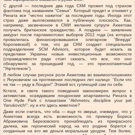
С другой — последние два года СКМ прожил под страхом
фантома под названием “Семья”. Который придет и отнимет у
Рината все “честно нажитое” за последние годы. Иногда этот
страх даже выплескивался в публичную плоскость. Как,
например, засвеченное в СМИ желание супруги Ахметова
получить британское гражданство. А позднее — заявление
аккурат после парламентских выборов 2012 года (на которых
провалилась финансировавшаяся олигархом “Вперда”
Королевской) о том, что де СКМ создает специальное
подразделение SCM Advisors, которое будет искать за
пределами Украины новые инвестиционные возможности
(справедливости ради стоит сказать, что все, что оно
обнаружило за прошедший год, — это приснопамятный
“Укртелеком”).
В любом случае рисунок роли Ахметова во взаимоотношениях
с Януковичем на протяжении последних лет налицо: “Если что
не так — уеду в Лондон!” Этакий кот, гуляющий сам по себе.
Кстати, в свете такого поведения закономерен вопрос к
активистам, осаждавшим лондонские апартаменты Рината в
One Hyde Park с плакатами “Akhmetov, discipline your pet
Yanukovich!”: ну и кто здесь животное?
Даже если считать, что оба — еще то зверье, очевидно, что у
Ахметова всегда есть возможность по примеру Бориса
Абрамовича Березовского пронаблюдать из прекрасного
далека, как героический народ на его родине борется с
созданным на его же деньги моральным уродом. Тем более,