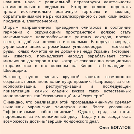
начинать надо с радикальной перезагрузки деятельности
антимонопольного ведомства. Которое должно перестать
трясти исключительно розничную торговлю и, наконец,
обратить внимание на рынки железорудного сырья, химической
продукции, электроэнергии.
Вторым направлением приведения олигархов в состояние
гармонии с окружающим пространством должно стать
максимальное налогообложение рентных доходов, прежде
всего, от добычи полезных ископаемых. В первую очередь,
украинского аналога российских углеводородов — железной
руды. Только Ахметов на ее добыче из недр Украины (которые,
как известно, принадлежат народу) зарабатывает сотни
миллионов долларов в год, которые совершенно официально
отправляются в его офшоры на Кипре, в Голландии и
Швейцарии.
Наконец, нужно лишить крупный капитал возможности
создавать новые монополии пуще прежних. Например, за счет
корпоратизации, реструктуризации и последующей
приватизации самых сладких кусков таких естественных
монополистов, как “Укрзализныця” или “Укрэнерго”.
Очевидно, что реализация этой программы-минимум сделает
нынешних украинских олигархов еще более условными
“эффективными собственниками”. Однако, вряд ли стоит
переживать за их пенсионный досуг. Ведь у них всегда есть
возможность достичь “вершин лондонского дна”.
Олег БОГАТОВ