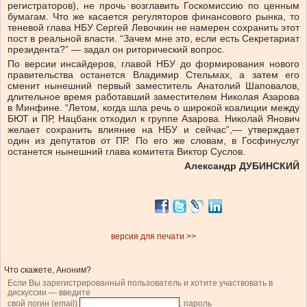
регистраторов), не прочь возглавить Госкомиссию по ценным
бумагам. Что же касается регуляторов финансового рынка, то
теневой глава НБУ Сергей Левочкин не намерен сохранить этот
пост в реальной власти. “Зачем мне это, если есть Секретариат
президента?” — задал он риторический вопрос.
По версии инсайдеров, главой НБУ до формирования нового
правительства останется Владимир Стельмах, а затем его
сменит нынешний первый заместитель Анатолий Шаповалов,
длительное время работавший заместителем Николая Азарова
в Минфине. “Летом, когда шла речь о широкой коалиции между
БЮТ и ПР, Нацбанк отходил к группе Азарова. Николай Янович
желает сохранить влияние на НБУ и сейчас”,— утверждает
один из депутатов от ПР. По его же словам, в Госфинуслуг
останется нынешний глава комитета Виктор Суслов.
Александр ДУБИНСКИЙ
версия для печати >>
Что скажете, Аноним?
Если Вы зарегистрированный пользователь и хотите участвовать в
дискуссии — введите
свой логин (email)
, пароль