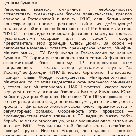
ценным бумагам.
Регионалы, кажется, смирились с необходимостью
пожертвовать гуманитарным блоком правительства, креслом
спикера и Гостаможней в пользу НУНС, если большинство
нашеукраинцев примет решение выйти из действующей
коалиции и войти в новое большинство с ПР и Блоком Литвина.
“НУНС — очень идеологическая фракция, поэтому контроль за
гуманитарными сферами для нас важен”,— говорит
представитель этой фракции Олесь Доний. За собой же
регионалы намерены оставить премьерское кресло, Минфин,
Минэкономики, НБУ, Госфинуслуг и Госкомиссию по ценным
бумагам. “У Партии регионов достаточно сильный финансово-
экономический блок, поэтому ПР интересуется этим
направлением”,— сказал лидер депутатской группы “За
Украину” во фракции НУНС Вячеслав Кириленко. Что касается
позиций главы Фонда госимущества, Минпромполитики и
Минтранса, то по этим ведомствам окончательного понимания
у сторон нет. Минтопэнерго и НАК “Нефтегаз”, скорее всего,
вернутся в сферу влияния близких к Виктору Януковичу Юрия
Бойко и Дмитрия Фирташа. Источники “i” в ПР утверждают, что
во внутрипартийной среде регионалы уже давно начали делить
кресла в финансово-экономическом блоке правительства и
регуляторных органах. Особенность этих процессов —
противодействие групп влияния в ПР, ведущих между собой
борьбу не менее агрессивную, чем с внешними оппонентами из
того же БЮТ. Результатом этой борьбы стало ослабление
позиций группы Николая Азарова, до недавнего времени
единолично претендовавшего на пост премьера.