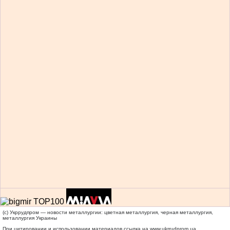
(c) Укррудпром — новости металлургии: цветная металлургия, черная металлургия,
металлургия Украины
При цитировании и использовании материалов ссылка на
www.ukrrudprom.ua