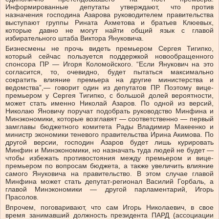
Информированные депутаты утверждают, что против
назначения господина Азарова руководителем правительства
выступают группы Рината Ахметова и братьев Клюевых,
которые давно не могут найти общий язык с главой
избирательного штаба Виктора Януковича.
Бизнесмены не прочь видеть премьером Сергея Тигипко,
который сейчас пользуется поддержкой новообращенного
спонсора ПР — Игоря Коломойского. “Если Янукович на это
согласится, то, очевидно, будет пытаться максимально
сократить влияние премьера на другие министерства и
ведомства”,— говорит один из депутатов ПР. Поэтому вице-
премьером у Сергея Тигипко, с большой долей вероятности,
может стать именно Николай Азаров. По одной из версий,
Николаю Яновичу поручат подобрать руководство Минфина и
Минэкономики, которые возглавят — соответственно — первый
замглавы бюджетного комитета Рады Владимир Макеенко и
министр экономики теневого правительства Ирина Акимова. По
другой версии, господин Азаров будет лишь курировать
Минфин и Минэкономики, но назначать туда людей не будет —
чтобы избежать противостояния между премьером и вице-
премьером по вопросам бюджета, а также увеличить влияние
самого Януковича на правительство. В этом случае главой
Минфина может стать депутат-регионал Василий Горбаль, а
главой Минэкономики — другой парламентарий, Игорь
Прасолов.
Впрочем, поговаривают, что сам Игорь Николаевич, в свое
время занимавший должность президента ПАРД (ассоциации