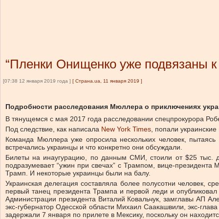
“Пленки Онищенко уже подвязаны к
[07:38 12 января 2019 года ]
[
Страна.ua, 11 января 2019
]
Подробности расследования Мюллера о приключениях украи
В тянущемся с мая 2017 года расследовании спецпрокурора Ро
Под следствие, как написала
New York Times
, попали украинские
Команда Мюллера уже опросила нескольких человек, пытаясь 
встречались украинцы и что конкретно они обсуждали.
Билеты на инаугурацию, по данным СМИ, стоили от $25 тыс. 
подразумевает “ужин при свечах” с Трампом, вице-президента М
Трамп. И некоторые украинцы были на балу.
Украинская делегация составляла более полусотни человек, ср
первый танец президента Трампа и первой леди и опубликовал
Администрации президента Виталий Ковальчук, замглавы АП Але
экс-губернатор Одесской области Михаил Саакашвили, экс-глав
задержали 7 января по прилете в Мексику, поскольку он находит