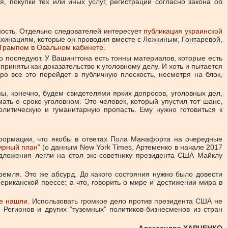
 покупки тех или иных услуг, регистрации согласно закона об
ность. Отдельно следователей интересует
публикация украинской
инациям, которые он проводил вместе с Ложкиным, Гонтаревой,
с Трампом в Овальном кабинете
.
 последуют. У Вашингтона есть тонны материалов, которые есть
 приняты как доказательство к уголовному делу. И хоть и пытается
о все это перейдет в публичную плоскость, несмотря на блок,
ы, конечно, будем свидетелями ярких допросов, уголовных дел,
ать о сроке уголовном. Это человек, который упустил тот шанс,
олитическую и гуманитарную пропасть. Ему нужно готовиться к
нформации, что якобы в ответах Пола Манафорта на очередные
ирный план”
(о данным New York Times, Артеменко в начале 2017
дложения легли на стол экс-советнику президента США Майклу
ремля. Это же абсурд. До какого состояния нужно было довести
ериканской прессе: а что, говорить о мире и достижении мира в
не нашли
. Использовать громкое дело против президента США не
ю Регионов и других “туземных” политиков-бизнесменов из стран