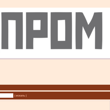
| искать |