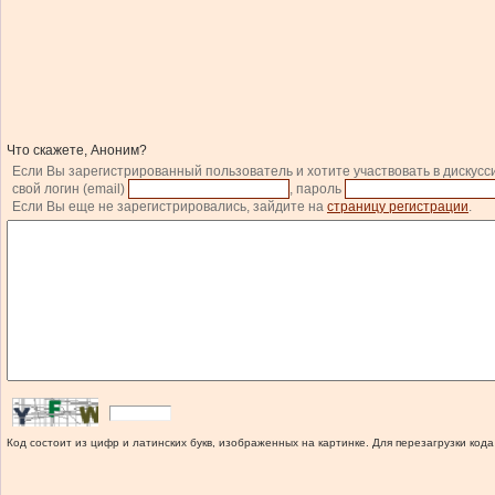
Что скажете, Аноним?
Если Вы зарегистрированный пользователь и хотите участвовать в дискусс
свой логин (email)
, пароль
Если Вы еще не зарегистрировались, зайдите на
страницу регистрации
.
Код состоит из цифр и латинских букв, изображенных на картинке. Для перезагрузки кода