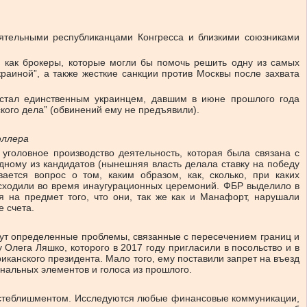
иятельными республиканцами Конгресса и близкими союзниками
бя как брокеры, которые могли бы помочь решить одну из самых
аиной”, а также жесткие санкции против Москвы после захвата
 стал единственным украинцем, давшим в июне прошлого года
ого дела” (обвинений ему не предъявили).
юллера
головное производство деятельность, которая была связана с
ному из кандидатов (нынешняя власть делала ставку на победу
ается вопрос о том, каким образом, как, сколько, при каких
исходили во время инаугурационных церемоний. ФБР выделило в
 на предмет того, что они, так же как и Манафорт, нарушали
 счета.
кнут определенные проблемы, связанные с пересечением границ и
 Олега Ляшко, которого в 2017 году пригласили в посольство и в
иканского президента. Мало того, ему поставили запрет на въезд
инальных элементов и голоса из прошлого.
им истеблишментом. Исследуются любые финансовые коммуникации,