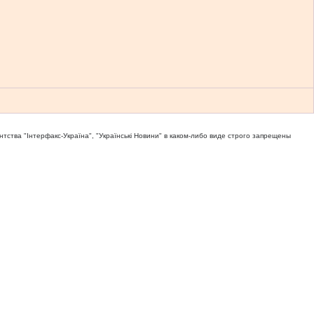
тва "Iнтерфакс-Україна", "Українськi Новини" в каком-либо виде строго запрещены