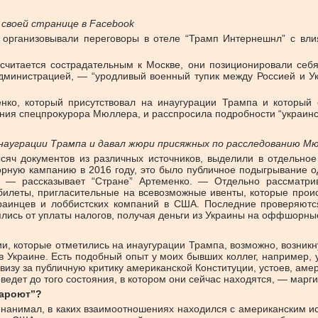
 своей странице в Facebook
 организовывали переговоры в отеле “Трамп Интернешнл” с вл
о считается сострадательным к Москве, они позиционировали се
министрацией, — “уродливый военный тупик между Россией и Укр
ко, который присутствовал на инаугурации Трампа и который
ия спецпрокурора Мюллера, и расспросила подробности “украинск
науграции Трампа и давал жюри присяжных по расследованию М
ч документов из различных источников, выделили в отдельное у
рную кампанию в 2016 году, это было публичное подыгрывание од
, — рассказывает “Стране” Артеменко. — Отдельно рассматрив
 билеты, пригласительные на всевозможные ивенты, которые про
раинцев и лоббистских компаний в США. Последние проверяются
ялись от уплаты налогов, получая деньги из Украины на оффшорные
ии, которые отметились на инаугурации Трампа, возможно, возни
 Украине. Есть подобный опыт у моих бывших коллег, например, у
зу за публичную критику американской Конституции, устоев, амер
оведет до того состояния, в котором они сейчас находятся, — марг
нароют”?
стов нанимал, в каких взаимоотношениях находился с американск