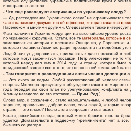
которые осуществляли украинские политические круги с элита
иностранных агентах.
- Что еще расследуют американцы по украинскому следу?
— Да, расследование “украинского следа” не ограничивается т
части панамских документов об офшорах, которая касается пре
Пасенюком и многими другими. Следователей также интересует
Факт наличия в Украине коррупции на высочайшем уровне доста
по украинской коррупции. Кстати, все те
материалы, которые в с
замалчиваться история с пленками Онищенко, у Порошенко и н
которые поставила Администрация президента на подобные утеч
Людей начнут допрашивать, приглашать к даче показаний в люб
которые могут закончиться посадкой. Петр Алексеевич не то чт
который народ дал ему в 2014 году, и страну, которая была 
юридической защите всего того, что он со своей компанией натво
- Там говорится о расследовании связи членов делегации с
— Это охота на ведьм. Любой русскоговорящий человек связы
вопросы Мюллера присутствует обсуждение какого-то мирного пл
года передал им свой план по урегулированию конфликта на 
Флинну незадолго до его отставки, —
Прим. Ред.
)
Слово мир, к сожалению, стало нарицательным, и любой челове
хорошее, правильное, доброе слово, если людей, которые говор
стране — это плохо? После этого вопросов не возникает.
Кстати, российского следа, который может бросить тень на Дон
удается. Доказательств в поддержку “кремлингейта” нет, а все
бывшего соцлагеря.