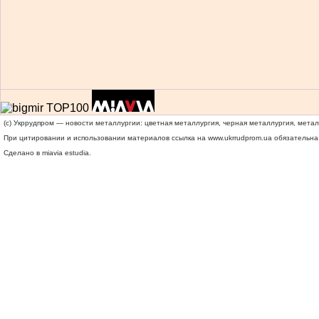
(c) Укррудпром — новости металлургии: цветная металлургия, черная металлургия, мета
При цитировании и использовании материалов ссылка на
www.ukrrudprom.ua
обязательна.
Сделано в miavia estudia.