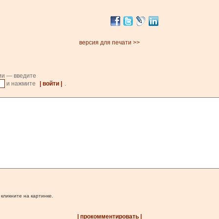
версия для печати >>
ии — введите
и нажмите
| войти |
.
 кликните на картинке.
| прокомментировать |