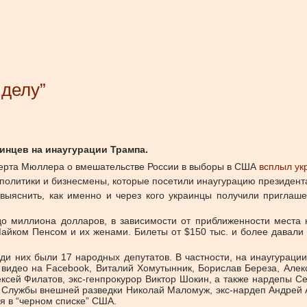
 делу”
нцев на инаугурации Трампа.
берта Мюллера о вмешательстве России в выборы в США
всплыл ук
 политики и бизнесмены, которые посетили инаугурацию президент
выяснить, как именно и через кого украинцы получили приглаше
до миллиона долларов, в зависимости от приближенности места
айком Пенсом и их женами. Билеты от $150 тыс. и более давали 
еди них были 17 народных депутатов. В частности, на инаугурац
 видео на Facebook, Виталий Хомутынник, Борислав Береза, Алек
ксей Филатов, экс-генпрокурор Виктор Шокин, а также нардепы Се
а Службы внешней разведки Николай Маломуж, экс-нардеп Андрей
ся в “черном списке” США.