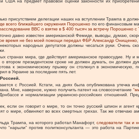
ми США на предмет правовой оценки законности их приобретения,
олько присутствием делегации наших на вступлении Трампа в долж
жде всего ближайшего окружения Порошенко
по его финансовым мах
расследование BBC о взятке в $ 400 тысяч за встречу Порошенко 
точно давно известен американской Фемиде, выводы, думаю, скоро
вое время не без моей помощи передал ФБР Александр Онищенко
,
екоторых народных депутатов должны чесаться руки. Очень скор
ки.
ых странах мира, где действует американское правосудие. Ну и м
о о втором президентском сроке не должен думать, он должен дум
готова к экономическому прыжку он столкнул в экономическую, п
рил в Украине за последние пять лет.
 Россией.
вается с Россией. Кстати, на днях была опубликована утечка и
ана. Мне, наверное, нужно получить патент на словосочетание
“м
Донбассе и нормализации украинско-российских отношений. Пре
к, если он говорит о мире, то он точно русский шпион и агент к
ят о мире, обвиняют во всех смертных грехах. Так же отвечаю ам
альда Трампа, на которого работал Манафорт,
следователи так и 
, что “нарыли” против политконсультанта — это работа на Парти