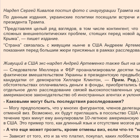
Нардеп Сергей Кивалов постил фото с инаугурации Трампа на
По данным издания, украинские политики посещали встречи и
президента Трампа.
“Представляя целый ряд взглядов, в том числе контингент, чт
сложных внешнеполитических проблем, стоящих перед новой ад
Крыма”, — пишет издание.
“Страна” связалась с живущим нынче в США Андреем Артемен
показания перед большим жюри присяжных в рамках расследован
Живущий в США экс-нардеп Андрей Артеменко также был на и
— Следователи Мюллера и ФБР проанализировали десятки тыся
фактически вмешательством Украины в президентскую предвыбо
кандидатки от демократов Хиллари Клинтон, —
Прим. Ред.
)
обстоятельствах оплачивались деньги в фонды, приобретались
отдельное дело расследование связей высокопоставленных ук
американское законодательство об иностранных агентах и уклон
- Каковыми могут быть последствия расследования?
— Могу предположить, что у многих фигурантов, членов делегац
отменой виз. Возможно, их будут приглашать в посольство США в
течение трех минут ему аннулировали 10-летнюю американскую ви
в США. Это пример того, как длинный язык и отсутствие мозгов д
- А что еще может грозить, кроме отмены виз, если что-то “
— Зависит от того, кто и за что платил, покупал, каких лобби