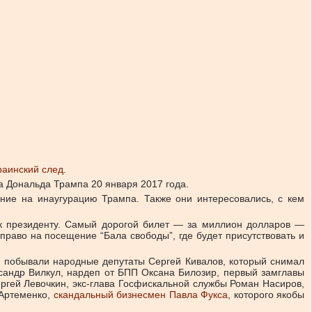
раинский след
.
а Дональда Трампа 20 января 2017 года.
ние на инаугурацию Трампа. Также они интересовались, с кем
 к президенту. Самый дорогой билет — за миллион долларов —
право на посещение “Бала свободы”, где будет присутствовать и
ии побывали народные депутаты Сергей Кивалов, который снимал
сандр Вилкул, нардеп от БПП Оксана Билозир, первый замглавы
ргей Левочкин, экс-глава Госфискальной службы Роман Насиров,
 Артеменко,
скандальный бизнесмен Павла Фукса
, которого якобы