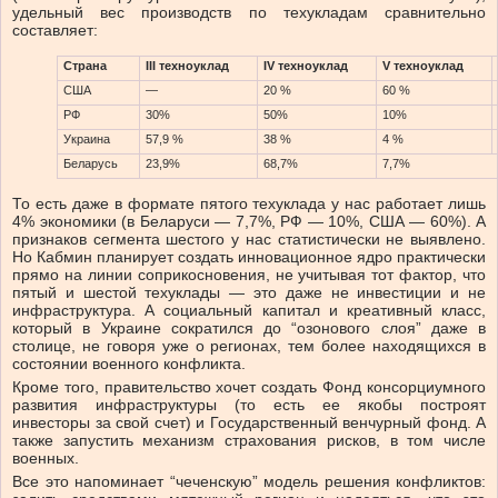
удельный вес производств по техукладам сравнительно
составляет:
Страна
III техноуклад
IV техноуклад
V техноуклад
США
—
20 %
60 %
РФ
30%
50%
10%
Украина
57,9 %
38 %
4 %
Беларусь
23,9%
68,7%
7,7%
То есть даже в формате пятого техуклада у нас работает лишь
4% экономики (в Беларуси — 7,7%, РФ — 10%, США — 60%). А
признаков сегмента шестого у нас статистически не выявлено.
Но Кабмин планирует создать инновационное ядро практически
прямо на линии соприкосновения, не учитывая тот фактор, что
пятый и шестой техуклады — это даже не инвестиции и не
инфраструктура. А социальный капитал и креативный класс,
который в Украине сократился до “озонового слоя” даже в
столице, не говоря уже о регионах, тем более находящихся в
состоянии военного конфликта.
Кроме того, правительство хочет создать Фонд консорциумного
развития инфраструктуры (то есть ее якобы построят
инвесторы за свой счет) и Государственный венчурный фонд. А
также запустить механизм страхования рисков, в том числе
военных.
Все это напоминает “чеченскую” модель решения конфликтов: