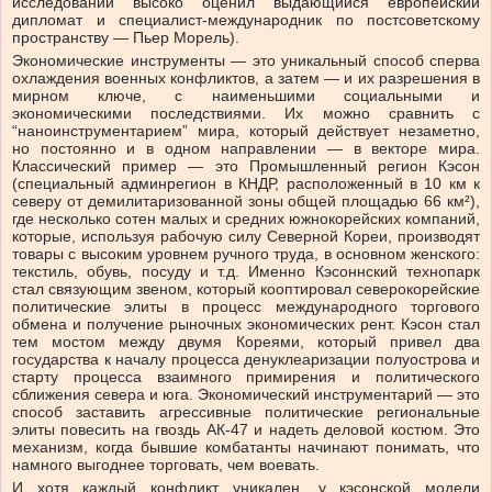
исследований высоко оценил выдающийся европейский
дипломат и специалист-международник по постсоветскому
пространству — Пьер Морель).
Экономические инструменты — это уникальный способ сперва
охлаждения военных конфликтов, а затем — и их разрешения в
мирном ключе, с наименьшими социальными и
экономическими последствиями. Их можно сравнить с
“наноинструментарием” мира, который действует незаметно,
но постоянно и в одном направлении — в векторе мира.
Классический пример — это Промышленный регион Кэсон
(специальный админрегион в КНДР, расположенный в 10 км к
северу от демилитаризованной зоны общей площадью 66 км²),
где несколько сотен малых и средних южнокорейских компаний,
которые, используя рабочую силу Северной Кореи, производят
товары с высоким уровнем ручного труда, в основном женского:
текстиль, обувь, посуду и т.д. Именно Кэсоннский технопарк
стал связующим звеном, который кооптировал северокорейские
политические элиты в процесс международного торгового
обмена и получение рыночных экономических рент. Кэсон стал
тем мостом между двумя Кореями, который привел два
государства к началу процесса денуклеаризации полуострова и
старту процесса взаимного примирения и политического
сближения севера и юга. Экономический инструментарий — это
способ заставить агрессивные политические региональные
элиты повесить на гвоздь АК-47 и надеть деловой костюм. Это
механизм, когда бывшие комбатанты начинают понимать, что
намного выгоднее торговать, чем воевать.
И хотя каждый конфликт уникален, у кэсонской модели