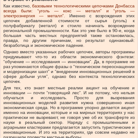
Как известно,
базовыми технологическими цепочками Донбасса
всегда были: “уголь — кокс — металл” и “уголь —
электроэнергия — металл”
. Именно с возрождения этих
цепочек добавленной стоимости от сырья (уголь) к
полуфабрикату (металл) и стоило начинать возрождение
региональной промышленности. Как это уже было в 90-е, когда
большая часть местных предприятий также остановилась,
правда, по другим причинам, но результат одинаковый:
безработица и экономическое падение.
Однако вместо указанных рабочих цепочек, авторы программы
придумывают что-то из области экономического фэнтези:
“обучение — исследования — инновации”. Да, в программе не
раз упоминаются общие фразы о “техническом переоснащении
и модернизации шахт” и “внедрении инновационных решений в
сфере добычи угля”, однако без контекста технологических
цепочек.
Для тех, кто знает местные реалии акцент на обучение и
инновации — почти “говорящий лес”. И не потому, что нельзя
обучаться и исследовать. Просто для вызревания
инновационных моделей развития нужна совершенно иная
экономическая среда. Но в программе упорно делается акцент
именно на инновации, которые и на мирных территориях у нас
практически не вызревают, не говоря уже об их трансферте из
науки в реальный сектор. Наряду с промышленными и
аграрными кластерами предлагается запустить туристические и
инновационные. И это на территориях, где совсем недавно не
разрешили провести местные выборы.