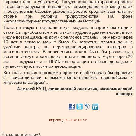
первом этапе с убытками). Государственная гарантия работы
на основе запуска региональных производственных мощностей
и безусловный базовый доход на уровне средней зарплаты по
стране при условии трудоустройства. На фоне
инфраструктурных государственных инвестиций.
Только в такую патерналистскую модель поверили бы люди и
стали бы приобщаться к активной трудовой деятельности, в том
числе возвращаясь из других регионов страны. Примерно через
10 лет в регионе можно было бы запустить промышленные
учебные центры по переквалифицированию шахтеров в
машиностроители. В перспективе можно было бы развивать в
регионе легкую и химическую промышленность. А уже через 20
лет — подумать и о НБИК-конвергенции на базе донецких и
луганских вузов после их деоккупации.
Вот только такая программа вряд ли изобиловала бы фразами
о “присоединении к высокотехнологическим европейским и
мировым кластерам”…
Алексей КУЩ, финансовый аналитик, экономический
эксперт
версия для печати >>
Что скажете, Аноним?