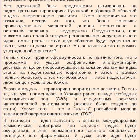
Без адекватной базы, предлагается активировать на
подконтрольных территориях Луганской и Донецкой областей
модель опережающего развития. Чисто теоретически это
возможно, исходя из того, что более половины
производственных мощностей региона остановлено, а
остальная половина — недогружена. Следовательно, при
максимально полной загрузке регионального индустриального
ядра темпы роста в этих двух областях будут существенно
выше, чем в целом по стране. Но реально ли это в рамках
утвержденной стратегии?
Точный ответ трудно сформулировать по причине того, что в
программе не указан эффективный инструментарий
достижения целей (перезагрузка региональной экономики в два
этапа: на подконтрольных территориях и затем в рамках
полных областей)
,
а тот, что обозначен — либо недостаточен,
либо концептуально ошибочен.
Базовая модель — территории приоритетного развития. То есть
то, что уже применялось в Украине ранее в виде свободных
экономических зон (СЭЗ) и специальных режимов
инвестиционной деятельности (таковых было создано до
сотни). Кроме того — это и “калька” российской модели
территорий опережающего развития (ТОР).
В частности — идея запустить в регионе международные
коммерческие арбитражи, что априори трудно будет
осуществить в зоне перманентного военного конфликта и
потенциального форс-мажора. И даже если идея будет