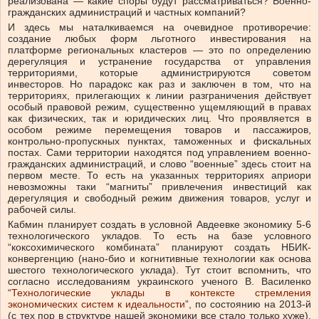
реализована — какие споры будут рассматриваться? Военно-
гражданских администраций и частных компаний?
И здесь мы наталкиваемся на очевидное противоречие:
создание любых форм льготного инвестирования на
платформе региональных кластеров — это по определению
дерегуляция и устранение государства от управления
территориями, которые администрируются советом
инвесторов. Но парадокс как раз и заключен в том, что на
территориях, прилегающих к линии разграничения действует
особый правовой режим, существенно ущемляющий в правах
как физических, так и юридических лиц. Что проявляется в
особом режиме перемещения товаров и пассажиров,
контрольно-пропускных пунктах, таможенных и фискальных
постах. Сами территории находятся под управлением военно-
гражданских администраций, и слово “военные” здесь стоит на
первом месте. То есть на указанных территориях априори
невозможны таки “магниты” привлечения инвестиций как
дерегуляция и свободный режим движения товаров, услуг и
рабочей силы.
Кабмин планирует создать в условной Авдеевке экономику 5-6
технологического укладов. То есть на базе условного
“коксохимического комбината” планируют создать НБИК-
конвергенцию (нано-био и когнитивные технологии как основа
шестого технологического уклада). Тут стоит вспомнить, что
согласно исследованиям украинского ученого В. Василенко
“
Технологические уклады в контексте стремления
экономических систем к идеальности
”, по состоянию на 2013-й
(с тех пор в структуре нашей экономики все стало только хуже),