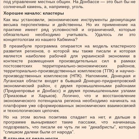
под управление местных общин. На Донбассе — это был бы не
солнечный камень, а, например, уголь.
Хорошее начало: кластеры
Как мы установили, экономические инструменты деоккупации
весьма перспективны и действенны. Но их применение на
практике имеет ряд условностей и ограничений, которые
обязательно необходимо учитывать. Удалось ли это
концептологам из нашего Кабмина?
В преамбуле программа опирается на модель кластерного
развития регионов, о которой мы также писали и которая
является наиболее рабочей для украинской экономики в
контексте размещения производительных сил в рамках
постсоветских территориально-экономических районов,
территориально-производственных комплексов (ТПК) и научно-
производственных комплексов (НПК). Напомним, Донецкая и
Луганская области входят в бывший Донецко-приднепровский
экономический район, с двумя промышленными районами
(Приднепровье и Донбасс) и двумя промышленными узлами
(Приазовье и Харьков). Логично, что и восстановление
экономического потенциала региона необходимо начинать на
платформе уже сформированных экономических взаимосвязей
и технологических цепочек.
Но на этом волна позитива спадает на нет, и дальше в
программе выныривают такие пассажи, что начинаешь
подозревать, что писали ее чуть ли не “декабристы”, которые
“слишком далеки были от народа”.
В отрыве от реальности