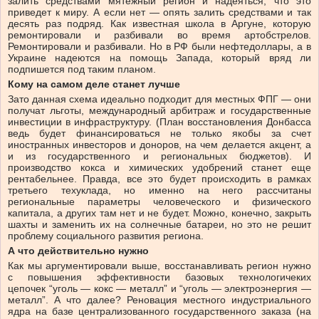
залить средствами мятежный регион и надеяться, что это
приведет к миру. А если нет — опять залить средствами и так
десять раз подряд. Как известная школа в Аргуне, которую
ремонтировали и разбивали во время артобстрелов.
Ремонтировали и разбивали. Но в РФ были нефтедоллары, а в
Украине надеются на помощь Запада, который вряд ли
подпишется под таким планом.
Кому на самом деле станет лучше
Зато данная схема идеально подходит для местных ФПГ — они
получат льготы, международный арбитраж и государственные
инвестиции в инфраструктуру. (План восстановления Донбасса
ведь будет финансироваться не только якобы за счет
иностранных инвесторов и доноров, на чем делается акцент, а
и из государственного и региональных бюджетов). И
производство кокса и химических удобрений станет еще
рентабельнее. Правда, все это будет происходить в рамках
третьего техуклада, но именно на него рассчитаны
региональные параметры человеческого и физического
капитала, а других там нет и не будет. Можно, конечно, закрыть
шахты и заменить их на солнечные батареи, но это не решит
проблему социального развития региона.
А что действительно нужно
Как мы аргументировали выше, восстанавливать регион нужно
с повышения эффективности базовых технологичеких
цепочек “уголь — кокс — металл” и “уголь — электроэнергия —
металл”. А что далее? Реновация местного индустриального
ядра на базе централизованного государственного заказа (на