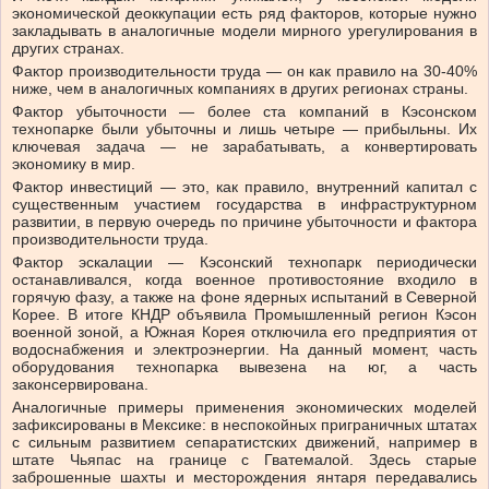
экономической деоккупации есть ряд факторов, которые нужно
закладывать в аналогичные модели мирного урегулирования в
других странах.
Фактор производительности труда — он как правило на 30-40%
ниже, чем в аналогичных компаниях в других регионах страны.
Фактор убыточности — более ста компаний в Кэсонском
технопарке были убыточны и лишь четыре — прибыльны. Их
ключевая задача — не зарабатывать, а конвертировать
экономику в мир.
Фактор инвестиций — это, как правило, внутренний капитал с
существенным участием государства в инфраструктурном
развитии, в первую очередь по причине убыточности и фактора
производительности труда.
Фактор эскалации — Кэсонский технопарк периодически
останавливался, когда военное противостояние входило в
горячую фазу, а также на фоне ядерных испытаний в Северной
Корее. В итоге КНДР объявила Промышленный регион Кэсон
военной зоной, а Южная Корея отключила его предприятия от
водоснабжения и электроэнергии. На данный момент, часть
оборудования технопарка вывезена на юг, а часть
законсервирована.
Аналогичные примеры применения экономических моделей
зафиксированы в Мексике: в неспокойных приграничных штатах
с сильным развитием сепаратистских движений, например в
штате Чьяпас на границе с Гватемалой. Здесь старые
заброшенные шахты и месторождения янтаря передавались