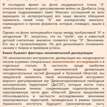
В последнее время на фоне неудавшегося плана “А”
относительно мирного урегулирования войны на Донбассе (под
которым подразумевают пакет Минских соглашений во всех
вариациях их интерпретации) все чаще звучали обещания
применить некий план “Б” как альтернативу минского,
нормандского и прочих форматов, которые, очевидно, зашли в
тупик.
Однако на фоне затянувшейся паузы между пробуксовкой “А” и
загадочным “Б”, оказалось, что на “трубе”, как в известной
детской считалочке, внезапно появился план “Э”. Экономика.
Его мы и проанализируем. Но для дальнейшего понимания,
начнем с теории и примеров успеха.
Какие бывают факторы экономической деоккупации
Об экономических инструментах деоккупации мы неоднократно
писали в рамках специальных
аналитических исследований
и в
отдельных статьях. В частности, среди наиболее
перспективных моделей экономической деоккупации
неподконтрольных частей Донецкой и Луганской областей, мы
предлагали применить такой инновационный инструмент
мирного урегулирования как “Демилитаризованные свободные
экономические территории” (ДеСЭТ), которые могли стать
своеобразным линком, соединяющим подконтрольную и
оккупированную части двух областей. Данное предложение
обосновывалось в частности исследованием экономики
оккупированных территорий, проведенным в рамках проекта
Украинского института будущего (экономическую часть