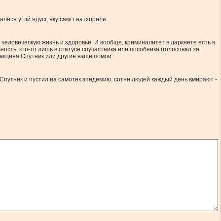
ися у тій ядусі, яку самі і натхорили.
ь человеческую жизнь и здоровье. И вообще, криминалитет в даркнете есть в
ость, кто-то лишь в статусе соучастника или пособника (голосовал за
вакцина Спутник или другие ваши помои.
 Спутник и пустил на самотек эпидемию, сотни людей каждый день вмирают -