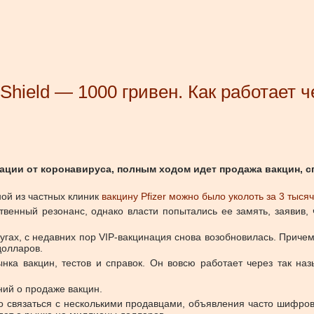
iShield — 1000 гривен. Как работает 
ации от коронавируса, полным ходом идет продажа вакцин, с
ной из частных клиник
вакцину Pfizer можно было уколоть за 3 тыся
венный резонанс, однако власти попытались ее замять, заявив, 
ругах, с недавних пор VIP-вакцинация снова возобновилась. Причем 
долларов.
нка вакцин, тестов и справок. Он вовсю работает через так на
ний о продаже вакцин.
 связаться с несколькими продавцами, объявления часто шифрова