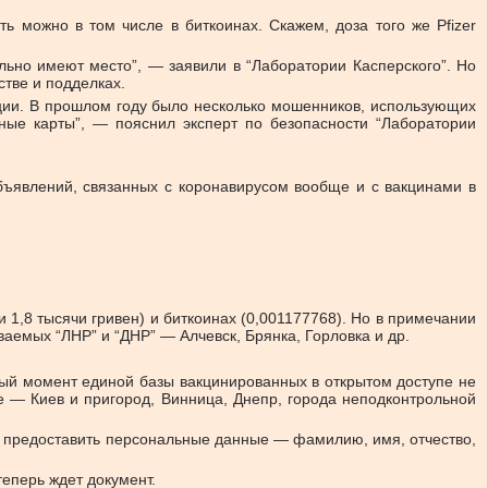
 можно в том числе в биткоинах. Скажем, доза того же Pfizer
ельно имеют место”, — заявили в “Лаборатории Касперского”. Но
стве и подделках.
ации. В прошлом году было несколько мошенников, использующих
ные карты”, — пояснил эксперт по безопасности “Лаборатории
бъявлений, связанных с коронавирусом вообще и с вакцинами в
 1,8 тысячи гривен) и биткоинах (0,001177768). Но в примечании
ваемых “ЛНР” и “ДНР” — Алчевск, Брянка, Горловка и др.
нный момент единой базы вакцинированных в открытом доступе не
же — Киев и пригород, Винница, Днепр, города неподконтрольной
но предоставить персональные данные — фамилию, имя, отчество,
теперь ждет документ.