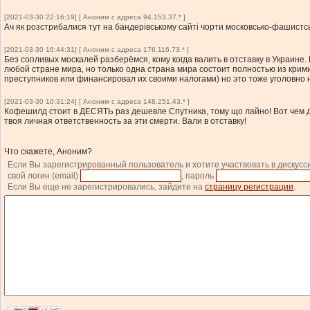
[2021-03-30 22:16:19] [ Аноним с адреса 94.153.37.* ]
Ач як розстрибалися тут на бандерівському сайті чорти московсько-фашистські
[2021-03-30 16:44:31] [ Аноним с адреса 176.116.73.* ]
Без сопливых москалей разберёмся, кому когда валить в отставку в Украине.
любой стране мира, но только одна страна мира состоит полностью из крими
преступников или финансировал их своими налогами) но это тоже уголовно н
[2021-03-30 10:31:24] [ Аноним с адреса 148.251.43.* ]
Кофешилд стоит в ДЕСЯТЬ раз дешевле Спутника, тому що лайно! Вот чем де
твоя личная ответственность за эти смерти. Вали в отставку!
Что скажете, Аноним?
Если Вы зарегистрированный пользователь и хотите участвовать в дискусс
свой логин (email)
, пароль
Если Вы еще не зарегистрировались, зайдите на
страницу регистрации
.