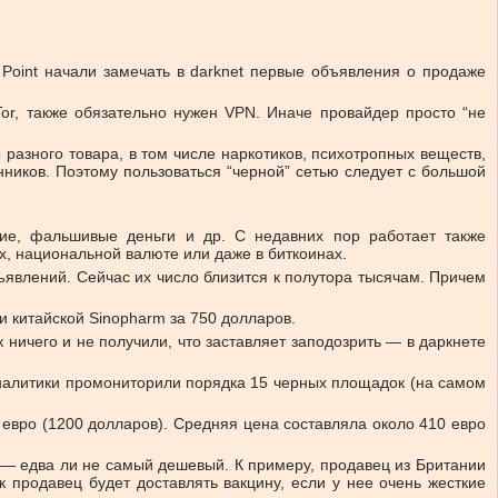
Point начали замечать в darknet первые объявления о продаже
Tor, также обязательно нужен VPN. Иначе провайдер просто “не
 разного товара, в том числе наркотиков, психотропных веществ,
ников. Поэтому пользоваться “черной” сетью следует с большой
ие, фальшивые деньги и др. С недавних пор работает также
ах, национальной валюте или даже в биткоинах.
ъявлений. Сейчас их число близится к полутора тысячам. Причем
и китайской Sinopharm за 750 долларов.
 ничего и не получили, что заставляет заподозрить — в даркнете
Аналитики промониторили порядка 15 черных площадок (на самом
евро (1200 долларов). Средняя цена составляла около 410 евро
и — едва ли не самый дешевый. К примеру, продавец из Британии
к продавец будет доставлять вакцину, если у нее очень жесткие