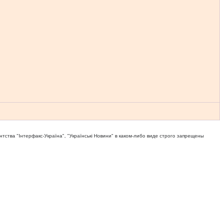
тва "Iнтерфакс-Україна", "Українськi Новини" в каком-либо виде строго запрещены