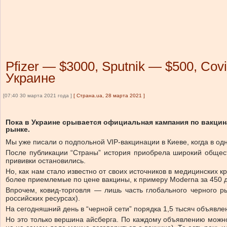
Pfizer — $3000, Sputnik — $500, Cov
Украине
[07:40 30 марта 2021 года ]
[
Страна.ua, 28 марта 2021
]
Пока в Украине срывается официальная кампания по вакцин
рынке.
Мы уже писали о подпольной VIP-вакцинации в Киеве, когда в од
После публикации “Страны” история приобрела широкий общест
прививки остановились.
Но, как нам стало известно от своих источников в медицинских к
более приемлемые по цене вакцины, к примеру Moderna за 450 
Впрочем, ковид-торговля — лишь часть глобального черного ры
российских ресурсах).
На сегодняшний день в “черной сети” порядка 1,5 тысяч объявле
Но это только вершина айсберга. По каждому объявлению можно