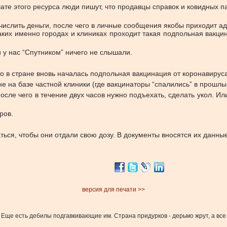
ате этого ресурса люди пишут, что продавцы справок и ковидных 
ислить деньги, после чего в личные сообщения якобы приходит ад
ких именно городах и клиниках проходит такая подпольная вакцин
 у нас “Спутником” ничего не слышали.
то в стране вновь началась подпольная вакцинация от коронавируса
не на базе частной клиники (где вакцинаторы “спалились” в прошлы
осле чего в течение двух часов нужно подъехать, сделать укол. Ил
ров.
ься, чтобы они отдали свою дозу. В документы вносятся их данные,
версия для печати >>
Еще есть дебилы подгавкивающие им. Страна придурков - дерьмо жрут, а все р