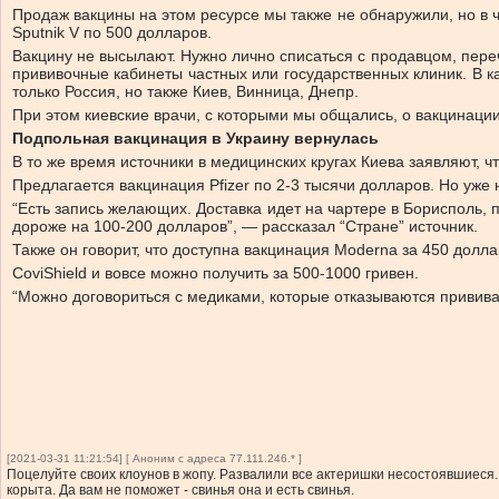
Продаж вакцины на этом ресурсе мы также не обнаружили, но в ч
Sputnik V по 500 долларов.
Вакцину не высылают. Нужно лично списаться с продавцом, переч
прививочные кабинеты частных или государственных клиник. В ка
только Россия, но также Киев, Винница, Днепр.
При этом киевские врачи, с которыми мы общались, о вакцинации
Подпольная вакцинация в Украину вернулась
В то же время источники в медицинских кругах Киева заявляют, ч
Предлагается вакцинация Pfizer по 2-3 тысячи долларов. Но уже 
“Есть запись желающих. Доставка идет на чартере в Борисполь, п
дороже на 100-200 долларов”, — рассказал “Стране” источник.
Также он говорит, что доступна вакцинация Moderna за 450 долла
CoviShield и вовсе можно получить за 500-1000 гривен.
“Можно договориться с медиками, которые отказываются прививат
[2021-03-31 11:21:54] [ Аноним с адреса 77.111.246.* ]
Поцелуйте своих клоунов в жопу. Развалили все актеришки несостоявшиеся. 
корыта. Да вам не поможет - свинья она и есть свинья.