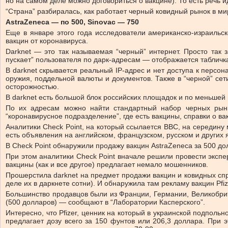
но на самом деле можно договориться о вакцине). То есть речь 
“Страна” разбиралась, как работает черный ковидный рынок в ми
AstraZeneca — по 500, Sinovac — 750
Еще в январе этого года исследователи американско-израильс
вакцин от коронавируса.
Darknet — это так называемая “черный” интернет. Просто так 
пускает” пользователя по дарк-адресам — отображается табличка,
В darknet скрывается реальный IP-адрес и нет доступа к персон
оружия, поддельной валюты и документов. Также в “черной” се
осторожностью.
В darknet есть большой блок российских площадок и по меньшей
По их адресам можно найти стандартный набор черных рынк
“коронавирусное подразделение”, где есть вакцины, справки о ва
Аналитики Check Point, на который ссылается BBC, на середину
есть объявления на английском, французском, русском и других 
В Check Point обнаружили продажу вакцин AstraZeneca за 500 до
При этом аналитики Check Point вначале решили провести экспер
вакцины (как и все другое) предлагает немало мошенников.
Прошерстила darknet на предмет продажи вакцин и ковидных сп
деле их в даркнете сотни). И обнаружила там рекламу вакцин Pfiz
Большинство продавцов были из Франции, Германии, Великобрит
(500 долларов) — сообщают в “Лаборатории Касперского”.
Интересно, что Pfizer, ценник на который в украинской подпол
предлагает дозу всего за 150 фунтов или 206,3 доллара. При э