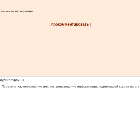
 кликните на картинке.
| прокомментировать |
ллургия Украины
 Перепечатка, копирование или воспроизведение информации, содержащей ссылку на агентс