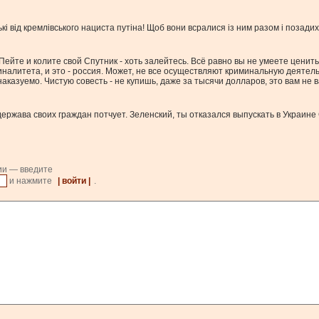
 від кремлівського нациста путіна! Щоб вони всралися із ним разом і позадихал
 Пейте и колите свой Спутник - хоть залейтесь. Всё равно вы не умеете ценит
налитета, и это - россия. Может, не все осуществляют криминальную деятельн
аказуемо. Чистую совесть - не купишь, даже за тысячи долларов, это вам не 
ржава своих граждан потчует. Зеленский, ты отказался выпускать в Украине
ии — введите
и нажмите
| войти |
.