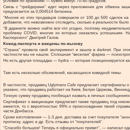
условия по хранению — нужно минус 70-80 градусов.
Связь с “трейдерами” идет через приложения для обмена заши
предлагается за 0,004514 биткоина.
“Многие из этих продавцов совершили от 100 до 500 сделок на 
добавили, что невозможно отследить, сколько в реальности было
“В даркнете можно найти все что угодно, поэтому неудивитель
проблему COVID, многие из которых оказались успешными. На
Касперского” Дмитрий Галов.
Ковид-паспорта и вакцины по-вызову
“Страна” провела свой эксперимент и зашла в darknet. При э
частности мы не нашли. Сплошная “веселая” фарма — психотроп
Но есть другая площадка — hydra — которая позиционируется как
Там есть несколько объявлений, касающихся ковидной темы.
В частности, продавец Uglymans Cafe предлагает сертификаты о 
указано, что продавец работает на Киев, Белую Церковь, Винницу
Точную сумму продавец пообещал назвать в личных сообщениях
Сертификат о вакцинации предлагает также продавец под ником 
имеется, то с вероятностью 99% о происхождении твоей справки
части Донбасса.
Сроки изготовления — 1-3 дня, доставка за счет покупателя “а
прописку, адрес и др. Есть отзывы от “покупателей”.
“Спасибо большое! Теперь я официально привит”, — написал один