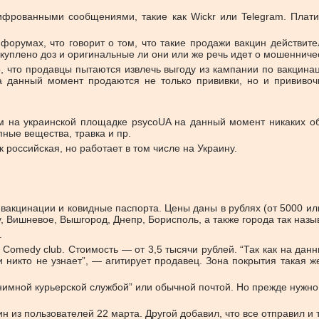
фрованными сообщениями, такие как Wickr или Telegram. Платить
форумах, что говорит о том, что такие продажи вакцин действит
 куплено доз и оригинальные ли они или же речь идет о мошенниче
но, что продавцы пытаются извлечь выгоду из кампании по вакцин
 данный момент продаются не только прививки, но и прививоч
том на украинской площадке psycoUA на данный момент никаких о
ные вещества, травка и пр.
 российская, но работает в том числе на Украину.
вакцинации и ковидные паспорта. Цены даны в рублях (от 5000 или
, Вишневое, Вышгород, Днепр, Борисполь, а также города так назы
.
Comedy club. Стоимость — от 3,5 тысячи рублей. “Так как на да
 никто не узнает”, — агитирует продавец. Зона покрытия такая 
нонимной курьерской службой” или обычной почтой. Но прежде нуж
 из пользователей 22 марта. Другой добавил, что все отправил и 