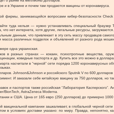
идет о рынке на миллионы долларов.
ре и в Украине и почем там продаются вакцины от коронавируса.
кой фирмы, занимающейся вопросами кибер-безопасности Check 
зайти туда нельзя — нужно устанавливать специальный браузер 
 что нет интернета, хотя другие, легальные ресурсы, загружаются.
альным данным, что привлекает в эту сеть массу продавцов самого
ти масса различных подделок и объявлений от разного рода мошен
 мере одна украинская.
ов в разных странах — кокаин, психотропные вещества, оруж
кцинации, ковидные паспорта и др. Купить все это можно в доллар
 марта насчитали в “черной” сети порядка 1200 коронавирусных об
языках.
лларов. Johnson&Johnson и российского Sputnik V по 600 долларов 
имент. И заказали себе китайскую вакцину за 750 долларов, но так
равок и паспортов также российская “Лаборатория Касперского”. 
er/BionTech, AstraZeneca Moderna.
ании и США. Цена от 165 евро (250 долларов) до примерно 1000 
ьной вакцинальной кампании зашкаливает, в глобальной черной сет
том в условиях доставки указано: по миру. Правда, непонятно, ка