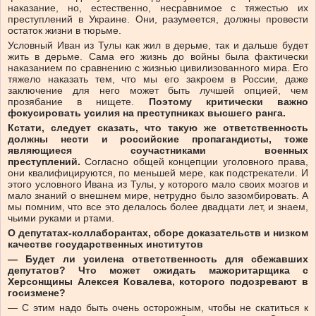
наказание, но, естественно, несравнимое с тяжестью их
преступлений в Украине. Они, разумеется, должны провести
остаток жизни в тюрьме.
Условный Иван из Тулы как жил в дерьме, так и дальше будет
жить в дерьме. Сама его жизнь до войны была фактически
наказанием по сравнению с жизнью цивилизованного мира. Его
тяжело наказать тем, что мы его закроем в России, даже
заключение для него может быть лучшей опцией, чем
прозябание в нищете.
Поэтому критически важно
фокусировать усилия на преступниках высшего ранга.
Кстати, следует сказать, что такую же ответственность
должны нести и российские пропагандисты, тоже
являющиеся соучастниками военных
преступлений.
Согласно общей концепции уголовного права,
они квалифицируются, по меньшей мере, как подстрекатели. И
этого условного Ивана из Тулы, у которого мало своих мозгов и
мало знаний о внешнем мире, нетрудно было зазомбировать. А
мы помним, что все это делалось более двадцати лет, и знаем,
чьими руками и ртами.
О депутатах-коллаборантах, сборе доказательств и низком
качестве государственных институтов
— Будет ли усилена ответственность для сбежавших
депутатов? Что может ожидать мажоритарщика с
Херсонщины Алексея Ковалева, которого подозревают в
госизмене?
— С этим надо быть очень осторожным, чтобы не скатиться к