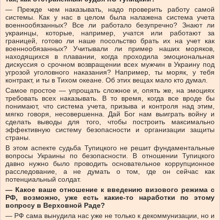
— Прежде чем наказывать, надо проверить работу самой
системы. Как у нас в целом была налажена система учета
военнообязанных? Все ли работало безупречно? Знают ли
украинцы, которые, например, учатся или работают за
границей, готово ли наше посольство брать их на учет как
военнообязанных? Учитывали ли пример наших моряков,
находящихся в плавании, когда проходила эмоциональная
дискуссия о срочном возвращении всех мужчин в Украину под
угрозой уголовного наказания? Например, ты моряк, у тебя
контракт, и ты в Тихом океане. Об этих вещах мало кто думал.
Самое простое — упрощать сложное и, опять же, на эмоциях
требовать всех наказывать. В то время, когда все вроде бы
понимают, что система учета, призыва и контроля над этим,
мягко говоря, несовершенна. Дай Бог нам выиграть войну и
сделать выводы для того, чтобы построить максимально
эффективную систему безопасности и организации защиты
страны.
В этом аспекте судьба Тупицкого не решит фундаментальные
вопросы Украины по безопасности. В отношении Тупицкого
давно нужно было проводить основательное коррупционное
расследование, а не думать о том, где он сейчас как
потенциальный солдат.
— Какое ваше отношение к введению визового режима с
РФ, возможно, уже есть какие-то наработки по этому
вопросу в Верховной Раде?
— РФ сама вынудила нас уже не только к декоммунизации, но и