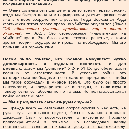
получения населением?
— Очень сильный был шаг депутатов во время первых сессий,
когда мы быстро поняли и нормировали участие гражданских
лиц в отпоре вооруженной агрессии. Тогда Верховная Рада
фактически легализовала право на убийство оккупантов (
Закон
“
Об обеспечении участия гражданских лиц в защите
Украины
”.
—
А.С.
). Это своеобразная “индульгенция на
убийство” врага. Это было очень сложное решение, с точки
зрения теории государства и права, но необходимое. Мы его
приняли, и я горжусь этим.
Потом было понятно, что “боевой иммунитет” нужно
детализировать и отдельно прописать и для
военных.
Затем мы “допилили” УКУ и УПКУ, где обезопасили
военных от ответственности. В условиях войны это
категорически необходимо, но я даже не представляю, чтобы
мы такое обсуждали в мирное время. Это было бы просто
невозможно, и государственные институты, и политикум к
такому были бы абсолютно не готовы. Но полномасштабная
война меняет многое.
— Мы в результате легализируем оружие?
— Прежде всего — легальный оборот оружия у нас есть, на
руках куча легального оружия, больше миллиона стволов.
Дискуссии были о короткостволе, о пистолетах. Позицию
правоохранителей я понимал, но исповедовал логику
поэтапности введения широкого доступа к короткостволу.