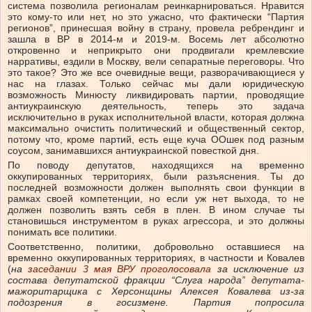
система позволила регионалам реинкарнироваться. Нравится
это кому-то или нет, но это ужасно, что фактически “Партия
регионов”, принесшая войну в страну, провела ребрендинг и
зашла в ВР в 2014-м и 2019-м. Восемь лет абсолютно
откровенно и неприкрыто они продвигали кремлевские
нарративы, ездили в Москву, вели сепаратные переговоры. Что
это такое? Это же все очевидные вещи, разворачивающиеся у
нас на глазах. Только сейчас мы дали юридическую
возможность Минюсту ликвидировать партии, проводящие
антиукраинскую деятельность, теперь это задача
исключительно в руках исполнительной власти, которая должна
максимально очистить политический и общественный сектор,
потому что, кроме партий, есть еще куча ООшек под разным
соусом, занимавшихся антиукраинской повесткой дня.
По поводу депутатов, находящихся на временно
оккупированных территориях, были разъяснения. Ты до
последней возможности должен выполнять свои функции в
рамках своей компетенции, но если уж нет выхода, то не
должен позволить взять себя в плен. В ином случае ты
становишься инструментом в руках агрессора, и это должны
понимать все политики.
Соответственно, политики, добровольно оставшиеся на
временно оккупированных территориях, в частности и Ковалев
(
на
заседании 3 мая ВРУ проголосовала
за исключение из
состава депутатской фракции “Слуга народа” депутата-
мажоритарщика с Херсонщины Алексея Ковалева из-за
подозрения в госизмене. Партия попросила