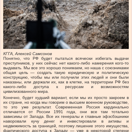
КГГА, Алексей Самсонов
Понятно, что РФ будет пытаться всячески избегать выдачи
преступников, у них сейчас нет какого-либо намерения кого-то
выдавать. Мы все это хорошо понимаем, но наша с союзниками
общая цель — создать такую юридическую и политическую
конструкцию, чтобы мы или получили этих людей и они были
наказаны, или держали их, как в клетке, на территории РФ без
какого-либо доступа к ресурсам и возможностям
цивилизованного мира.
Конечно, будет худший вариант, если мы их просто закроем в
их стране, но когда мы говорим о высшем военном руководстве,
то это уже результат. Современная Россия кардинально
отличается от России 1991 года, они все там тотально
зависимы от Запада. Все их генералы и главные эфэсбэшники
наворовали кучу денег и инвестировали в активы и
недвижимость за границей, поэтому лишение этого имущества,
фактического доступа к Западу — уже в некоторой степени