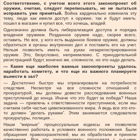
Соответственно, с учетом всего этого законопроект об
оружии, считаю, следует переписывать, но не пытаться
исправить уже принятый.
Война кардинально изменила эту
тему, люди как имели доступ к оружию, так и будут иметь:
пошел в магазин и купил все, что хочешь, владей.
Однозначно должна быть либерализация доступа и порядка
владения оружием. Розданное оружие надо, скорее всего,
оставить. Но все, у кого есть выданное боевое оружие, должны
обратиться в органы внутренних дел и поставить его на учет.
Нельзя позволить иметь на руках незарегистрированное
оружие. Это, безусловно, неприемлемо. С принудительной
регистрацией будут, конечно же, сложности, но это надо делать.
— Какие еще наиболее важные законопроекты удалось
наработать комитету, и что еще из важного планируете
вынести в зал?
— Достаточно быстро мы отреагировали на потребности
следствия. Несмотря на все сложности отношений с
прокуратурой, мы должны довести расследование военных
преступлений до конца. Иначе что это будет за победа? Наша
задача — привлечь к ответственности преступников, если мы
считаем себя частью цивилизованного мира. А ведь все это кто-
то должен “делать руками”. Этим занимаются следователи
прокуратуры, полиция…
Наши “мирные” процессуальные кодексы не позволяли
качественно работать в условиях военного положения. Были
обращения правоохранителей, мы их обработали и приняли
изменения. Все эти законопроекты проходили с о-о-чень