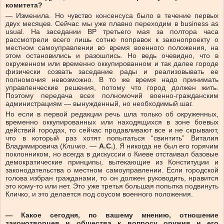
комитета?
— Изменила. Но чувство консенсуса было в течение первых
двух месяцев. Сейчас мы уже плавно переходим в business as
usual. На заседании ВР третьего мая за полтора часа
рассмотрели всего лишь сотню поправок к законопроекту о
местном самоуправлении во время военного положения, на
этом остановились и разошлись. Но ведь очевидно, что в
окруженном или временно оккупированном и так далее городе
физически созвать заседание рады и реализовывать ее
полномочия невозможно. В то же время надо принимать
управленческие решения, потому что город должен жить.
Поэтому передача всех полномочий военно-гражданским
администрациям — вынужденный, но необходимый шаг.
Но если в первой редакции речь шла только об окруженных,
временно оккупированных или находящихся в зоне боевых
действий городах, то сейчас продавливают все и не скрывают,
что в который раз хотят попытаться “свинтить” Виталия
Владимировича (
Кличко
. —
А.С.
). Я никогда не был его горячим
поклонником, но всегда в дискуссии о Киеве отстаивал базовые
демократические принципы, вытекающие из Конституции и
законодательства о местном самоуправлении. Если городской
голова избран гражданами, то он должен руководить, нравится
это кому-то или нет. Это уже третья большая попытка подвинуть
Кличко, и это делается под соусом военного положения.
— Какое сегодня, по вашему мнению, отношение
законотворцев и общества к вопросу оружия и его