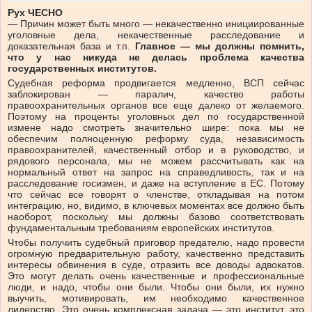
Рух ЧЕСНО
— Причин может быть много — некачественно инициированные
уголовные дела, некачественные расследование и
доказательная база и т.п.
Главное — мы должны помнить,
что у нас никуда не делась проблема качества
государственных институтов.
Судебная реформа продвигается медленно, ВСП сейчас
заблокирован — паралич, качество работы
правоохранительных органов все еще далеко от желаемого.
Поэтому на проценты уголовных дел по государственной
измене надо смотреть значительно шире: пока мы не
обеспечим полноценную реформу суда, независимость
правоохранителей, качественный отбор и в руководство, и
рядового персонала, мы не можем рассчитывать как на
нормальный ответ на запрос на справедливость, так и на
расследование госизмен, и даже на вступление в ЕС. Потому
что сейчас все говорят о членстве, откладывая на потом
интеграцию, но, видимо, в ключевых моментах все должно быть
наоборот, поскольку мы должны базово соответствовать
фундаментальным требованиям европейских институтов.
Чтобы получить судебный приговор предателю, надо провести
огромную предварительную работу, качественно представить
интересы обвинения в суде, отразить все доводы адвокатов.
Это могут делать очень качественные и профессиональные
люди, и надо, чтобы они были. Чтобы они были, их нужно
выучить, мотивировать, им необходимо качественное
лидерство. Это очень комплексная задача — это институт, это