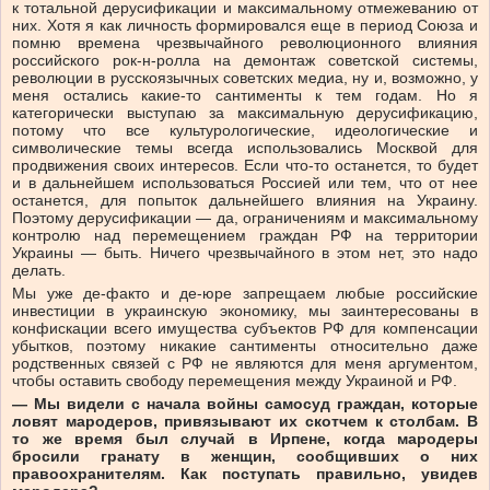
к тотальной дерусификации и максимальному отмежеванию от
них. Хотя я как личность формировался еще в период Союза и
помню времена чрезвычайного революционного влияния
российского рок-н-ролла на демонтаж советской системы,
революции в русскоязычных советских медиа, ну и, возможно, у
меня остались какие-то сантименты к тем годам. Но я
категорически выступаю за максимальную дерусификацию,
потому что все культурологические, идеологические и
символические темы всегда использовались Москвой для
продвижения своих интересов. Если что-то останется, то будет
и в дальнейшем использоваться Россией или тем, что от нее
останется, для попыток дальнейшего влияния на Украину.
Поэтому дерусификации — да, ограничениям и максимальному
контролю над перемещением граждан РФ на территории
Украины — быть. Ничего чрезвычайного в этом нет, это надо
делать.
Мы уже де-факто и де-юре запрещаем любые российские
инвестиции в украинскую экономику, мы заинтересованы в
конфискации всего имущества субъектов РФ для компенсации
убытков, поэтому никакие сантименты относительно даже
родственных связей с РФ не являются для меня аргументом,
чтобы оставить свободу перемещения между Украиной и РФ.
— Мы видели с начала войны самосуд граждан, которые
ловят мародеров, привязывают их скотчем к столбам. В
то же время был случай в Ирпене, когда мародеры
бросили гранату в женщин, сообщивших о них
правоохранителям. Как поступать правильно, увидев