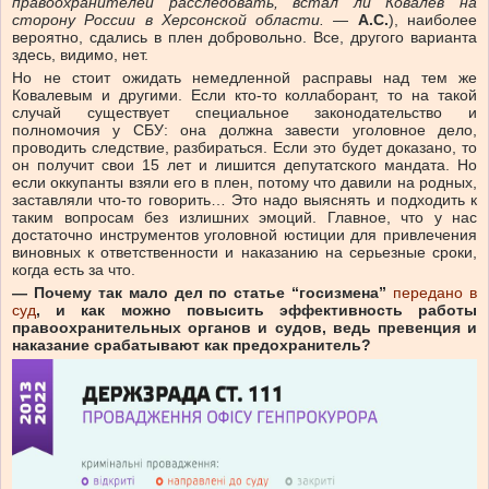
правоохранителей расследовать, встал ли Ковалев на
сторону России в Херсонской области.
—
А.С.
), наиболее
вероятно, сдались в плен добровольно. Все, другого варианта
здесь, видимо, нет.
Но не стоит ожидать немедленной расправы над тем же
Ковалевым и другими. Если кто-то коллаборант, то на такой
случай существует специальное законодательство и
полномочия у СБУ: она должна завести уголовное дело,
проводить следствие, разбираться. Если это будет доказано, то
он получит свои 15 лет и лишится депутатского мандата. Но
если оккупанты взяли его в плен, потому что давили на родных,
заставляли что-то говорить… Это надо выяснять и подходить к
таким вопросам без излишних эмоций. Главное, что у нас
достаточно инструментов уголовной юстиции для привлечения
виновных к ответственности и наказанию на серьезные сроки,
когда есть за что.
— Почему так мало дел по статье “госизмена”
передано в
суд
,
и как можно повысить эффективность работы
правоохранительных органов и судов, ведь превенция и
наказание срабатывают как предохранитель?