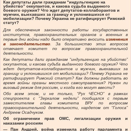
Как депутаты дали гражданам “индульгенцию на
убийство” оккупантов, и какова судьба выданного
боевого оружия? Что ждет депутатов-коллаборантов и
мужчин, выехавших за границу и уклонившихся от
мобилизации? Почему Украина не ратифицирует Римский
статут?
Для обеспечения законности работы государственных
институтов, правоохранительных органов и военных в
первые дни войны надо было оперативно вносить
изменения
в законодательство
. За большинство этих вопросов
отвечает комитет по вопросам правоохранительной
деятельности.
Как депутаты дали гражданам “индульгенцию на убийство”
оккупантов, и какова судьба выданного боевого оружия? Что
ждет депутатов-коллаборантов и мужчин, выехавших за
границу и уклонившихся от мобилизации? Почему Украина не
ратифицирует Римский статут? Как должны работать во
время войны органы местного самоуправления? Нужен ли
визовый режим для россиян, и когда его могут ввести?
Обо всем этом, и не только, “Рух ЧЕСНО” в рамках
спецпроекта с “Зеркалом недели” пообщался с первым
заместителем главы комитета ВРУ по вопросам
правоохранительной деятельности, нардепом от “Голоса”
Андреем Осадчуком.
Об ограничении прав ОМС, легализации оружия и
наказании россиян
— Пан Андрей, война изменила работу парламента и