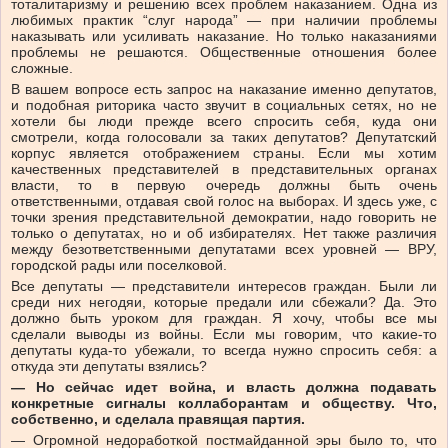
тоталитаризму и решению всех проблем наказанием. Одна из
любимых практик “слуг народа” — при наличии проблемы
наказывать или усиливать наказание. Но только наказаниями
проблемы не решаются. Общественные отношения более
сложные.
В вашем вопросе есть запрос на наказание именно депутатов,
и подобная риторика часто звучит в социальных сетях, но не
хотели бы люди прежде всего спросить себя, куда они
смотрели, когда голосовали за таких депутатов? Депутатский
корпус является отображением страны. Если мы хотим
качественных представителей в представительных органах
власти, то в первую очередь должны быть очень
ответственными, отдавая свой голос на выборах. И здесь уже, с
точки зрения представительной демократии, надо говорить не
только о депутатах, но и об избирателях. Нет также различия
между безответственными депутатами всех уровней — ВРУ,
городской рады или поселковой.
Все депутаты — представители интересов граждан. Были ли
среди них негодяи, которые предали или сбежали? Да. Это
должно быть уроком для граждан. Я хочу, чтобы все мы
сделали выводы из войны. Если мы говорим, что какие-то
депутаты куда-то убежали, то всегда нужно спросить себя: а
откуда эти депутаты взялись?
—
Но сейчас идет война, и власть должна подавать
конкретные сигналы коллаборантам и обществу.
Что,
собственно, и сделала правящая партия.
— Огромной недоработкой постмайданной эры было то, что