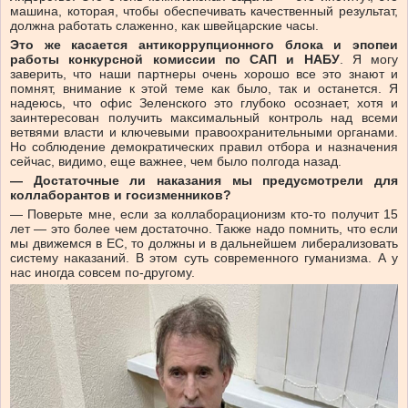
машина, которая, чтобы обеспечивать качественный результат,
должна работать слаженно, как швейцарские часы.
Это же касается антикоррупционного блока и эпопеи
работы
конкурсной комиссии по САП и НАБУ
. Я могу
заверить, что наши партнеры очень хорошо все это знают и
помнят, внимание к этой теме как было, так и останется. Я
надеюсь, что офис Зеленского это глубоко осознает, хотя и
заинтересован получить максимальный контроль над всеми
ветвями власти и ключевыми правоохранительными органами.
Но соблюдение демократических правил отбора и назначения
сейчас, видимо, еще важнее, чем было полгода назад.
— Достаточные ли наказания мы предусмотрели для
коллаборантов и госизменников?
— Поверьте мне, если за коллаборационизм кто-то получит 15
лет — это более чем достаточно. Также надо помнить, что если
мы движемся в ЕС, то должны и в дальнейшем либерализовать
систему наказаний. В этом суть современного гуманизма. А у
нас иногда совсем по-другому.