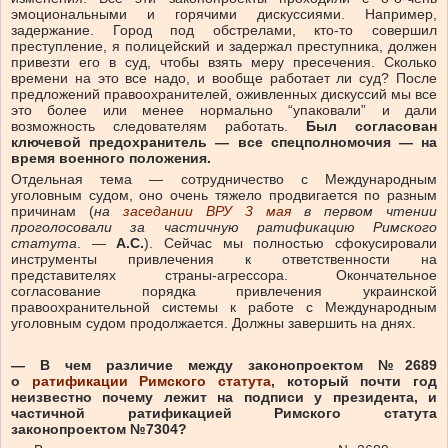
эмоциональными и горячими дискуссиями. Например,
задержание. Город под обстрелами, кто-то совершил
преступление, я полицейский и задержал преступника, должен
привезти его в суд, чтобы взять меру пресечения. Сколько
времени на это все надо, и вообще работает ли суд? После
предложений правоохранителей, оживленных дискуссий мы все
это более или менее нормально “упаковали” и дали
возможность следователям работать.
Был согласован
ключевой предохранитель — все спецполномочия — на
время военного положения.
Отдельная тема — сотрудничество с Международным
уголовным судом, оно очень тяжело продвигается по разным
причинам (
на
заседании ВРУ 3 мая
в первом чтении
проголосовали за частичную ратификацию Римского
статута
. —
А.С.
). Сейчас мы полностью сфокусировали
инструменты привлечения к ответственности на
представителях страны-агрессора. Окончательное
согласование порядка привлечения украинской
правоохранительной системы к работе с Международным
уголовным судом продолжается. Должны завершить на днях.
— В чем различие между законопроектом №2689
о
ратификации Римского статута
, который почти год
неизвестно почему лежит на подписи у президента, и
частичной ратификацией Римского статута
законопроектом
№7304
?