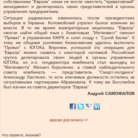
собственники “Евраза” никак не могли сместить “приватовский”
менеджмент и делегировать своих представителей в органы
управления предприятием.
Ситуация радикально изменилась после президентских
выборов в Украине. Коломойский утратил былое влияние во
власти. В то же время мажоритарные акционеры “Евраза”
смогли найти общий язык с Ахметовым. “Метинвест” сменил
“Приват” в управлении КЖРК и снял осаду с “Сухой Балки”. К
тому же общими усилиями бизнесменам удалось вытеснить
“Приват” с ЮГОКа. Впрочем, успешной эту операцию для
“Евраза” можно назвать с некоторой натяжкой. Российская
группа делегировала своих людей в органы управления
ЮГОКа, но и.о. гендиректора комбината стал выходец из
“Метинвеста” Михаил Короленко, а главой наблюдательного
совета комбината — представитель “Смарт-холдинга”
Александр Ластенко, то есть ключевые должности остались за
ситуативными партнерами Абрамовича. К тому же Боголюбов
был изгнан из совета директоров “Евраза”.
Андрей САМОФАЛОВ
версия для печати >>
Что скажете, Аноним?