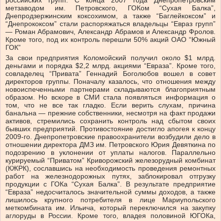
российских групп. С конца 2007 года Днепропетровским
метзаводом им. Петровского, ГОКом “Сухая Балка”,
Днепродзержинским коксохимом, а также “Баглейкоксом” и
“Днепрококсом” стали распоряжаться владельцы “Евраз групп”
— Роман Абрамович, Александр Абрамов и Александр Фролов.
Кроме того, под их контроль перешли 50% акций ОАО “Южный
ГОК”
За свои предприятия Коломойский получил около $1 млрд.
деньгами и порядка $2,2 млрд. акциями “Евраза”. Кроме того,
совладелец “Привата” Геннадий Боголюбов вошел в совет
директоров группы. Поначалу казалось, что отношения между
новоиспеченными партнерами складываются благоприятным
образом. Но вскоре в СМИ стала появляться информация о
том, что не все так гладко. Если верить слухам, причина
банальна — прежние собственники, несмотря на факт продажи
активов, стремились сохранить контроль над сбытом своих
бывших предприятий. Противостояние достигло апогея к концу
2009-го. Днепропетровские правоохранители возбудили дело в
отношении директора ДМЗ им. Петровского Юрия Девяткина по
подозрению в уклонении от уплаты налогов. Параллельно
курируемый “Приватом” Криворожский железорудный комбинат
(КЖРК), сославшись на необходимость проведения ремонтных
работ на железнодорожных путях, заблокировал отгрузку
продукции с ГОКа “Сухая Балка”. В результате предприятие
“Евраза” недосчиталось значительной суммы доходов, а также
лишилось крупного потребителя в лице Мариупольского
меткомбината им. Ильича, который переключился на закупку
аглоруды в России. Кроме того, владея половиной ЮГОКа,