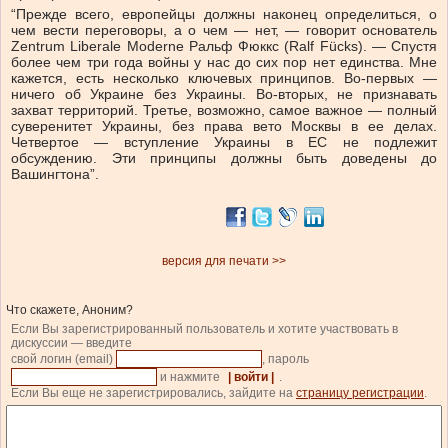
“Прежде всего, европейцы должны наконец определиться, о
чем вести переговоры, а о чем — нет, — говорит основатель
Zentrum Liberale Moderne Ральф Фюккс (Ralf Fücks). — Спустя
более чем три года войны у нас до сих пор нет единства. Мне
кажется, есть несколько ключевых принципов. Во-первых —
ничего об Украине без Украины. Во-вторых, не признавать
захват территорий. Третье, возможно, самое важное — полный
суверенитет Украины, без права вето Москвы в ее делах.
Четвертое — вступление Украины в ЕС не подлежит
обсуждению. Эти принципы должны быть доведены до
Вашингтона”.
версия для печати >>
Что скажете, Аноним?
Если Вы зарегистрированный пользователь и хотите участвовать в
дискуссии — введите
свой логин (email)
, пароль
и нажмите
| войти |
.
Если Вы еще не зарегистрировались, зайдите на
страницу регистрации
.