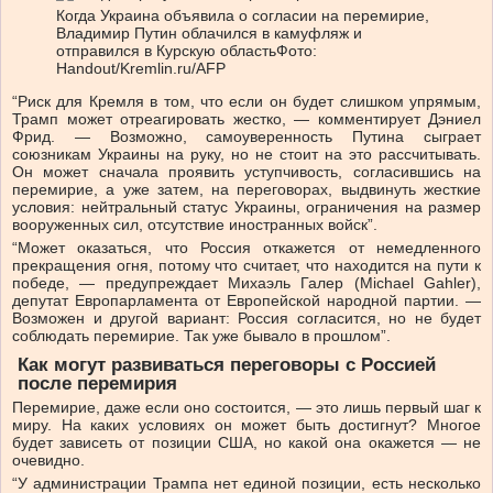
Когда Украина объявила о согласии на перемирие,
Владимир Путин облачился в камуфляж и
отправился в Курскую область
Фото:
Handout/Kremlin.ru/AFP
“Риск для Кремля в том, что если он будет слишком упрямым,
Трамп может отреагировать жестко, — комментирует Дэниел
Фрид. — Возможно, самоуверенность Путина сыграет
союзникам Украины на руку, но не стоит на это рассчитывать.
Он может сначала проявить уступчивость, согласившись на
перемирие, а уже затем, на переговорах, выдвинуть жесткие
условия: нейтральный статус Украины, ограничения на размер
вооруженных сил, отсутствие иностранных войск”.
“Может оказаться, что Россия откажется от немедленного
прекращения огня, потому что считает, что находится на пути к
победе, — предупреждает Михаэль Галер (Michael Gahler),
депутат Европарламента от Европейской народной партии. —
Возможен и другой вариант: Россия согласится, но не будет
соблюдать перемирие. Так уже бывало в прошлом”.
Как могут развиваться переговоры с Россией
после перемирия
Перемирие, даже если оно состоится, — это лишь первый шаг к
миру. На каких условиях он может быть достигнут? Многое
будет зависеть от позиции США, но какой она окажется — не
очевидно.
“У администрации Трампа нет единой позиции, есть несколько