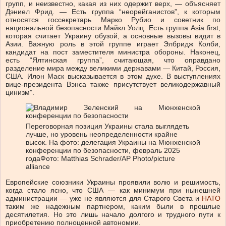
групп, и неизвестно, какая из них одержит верх, — объясняет
Дэниел Фрид. — Есть группа “неорейганистов”, к которым
относятся госсекретарь Марко Рубио и советник по
национальной безопасности Майкл Уолц. Есть группа Asia first,
которая считает Украину обузой, а основные вызовы видит в
Азии. Важную роль в этой группе играет Элбридж Колби,
кандидат на пост заместителя министра обороны. Наконец,
есть “Ялтинская группа”, считающая, что оправдано
разделение мира между великими державами — Китай, Россия,
США. Илон Маск высказывается в этом духе. В выступлениях
вице-президента Вэнса также присутствует великодержавный
цинизм”.
Переговорная позиция Украины стала выглядеть
лучше, но уровень неопределенности крайне
высок. На фото: делегация Украины на Мюнхенской
конференции по безопасности, февраль 2025
года
Фото: Matthias Schrader/AP Photo/picture
alliance
Европейские союзники Украины проявили волю и решимость,
когда стало ясно, что США — как минимум при нынешней
администрации — уже не являются для Старого Света и
НАТО
таким же надежным партнером, каким были в прошлые
десятилетия. Но это лишь начало долгого и трудного пути к
приобретению полноценной автономии.