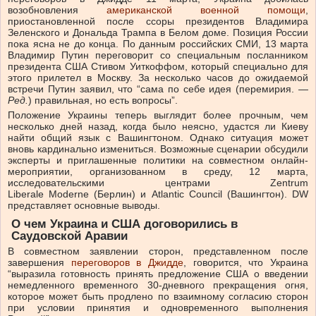
возобновления
американской военной помощи
,
приостановленной после ссоры президентов Владимира
Зеленского и Дональда Трампа в Белом доме. Позиция России
пока ясна не до конца. По данным российских СМИ, 13 марта
Владимир Путин переговорит со специальным посланником
президента США Стивом Уиткоффом, который специально для
этого прилетел в Москву. За несколько часов до ожидаемой
встречи
Путин
заявил, что “сама по себе идея (перемирия. —
Ред.
) правильная, но есть вопросы”.
Положение Украины теперь выглядит более прочным, чем
несколько дней назад, когда было неясно, удастся ли Киеву
найти общий язык с Вашингтоном. Однако ситуация может
вновь кардинально измениться. Возможные сценарии обсудили
эксперты и приглашенные политики на совместном онлайн-
мероприятии, организованном в среду, 12 марта,
исследовательскими центрами Zentrum
Liberale Moderne (Берлин) и Atlantic Council (Вашингтон). DW
представляет основные выводы.
О чем Украина и США договорились в
Саудовской Аравии
В совместном заявлении сторон, представленном после
завершения
переговоров в Джидде
, говорится, что Украина
“выразила готовность принять предложение США о введении
немедленного временного 30-дневного прекращения огня,
которое может быть продлено по взаимному согласию сторон
при условии принятия и одновременного выполнения