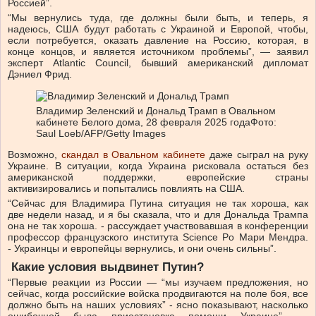
Россией”.
“Мы вернулись туда, где должны были быть, и теперь, я
надеюсь, США будут работать с Украиной и Европой, чтобы,
если потребуется, оказать давление на Россию, которая, в
конце концов, и является источником проблемы”, — заявил
эксперт Atlantic Council, бывший американский дипломат
Дэниел Фрид.
Владимир Зеленский и Дональд Трамп в Овальном
кабинете Белого дома, 28 февраля 2025 года
Фото:
Saul Loeb/AFP/Getty Images
Возможно,
скандал в Овальном кабинете
даже сыграл на руку
Украине. В ситуации, когда Украина рисковала остаться без
американской поддержки, европейские страны
активизировались и попытались повлиять на США.
“Сейчас для Владимира Путина ситуация не так хороша, как
две недели назад, и я бы сказала, что и для Дональда Трампа
она не так хороша. - рассуждает участвовавшая в конференции
профессор французского института Science Po Мари Мендра.
- Украинцы и европейцы вернулись, и они очень сильны”.
Какие условия выдвинет Путин?
“Первые реакции из России — “мы изучаем предложения, но
сейчас, когда российские войска продвигаются на поле боя, все
должно быть на наших условиях” - ясно показывают, насколько