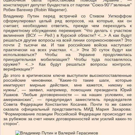
ошибочной была приостановка помощи Украине”, —
констатирует депутат бундестага от партии “Союз-90”/”зеленые”
Робин Вагенер (Robin Wagener).
Владимир Путин перед встречей со Стивом Уиткоффом
сформулировал целый ряд вопросов, на которые, как он
считает, необходимо ответить, прежде чем переходить к
предметному обсуждению перемирия: “
Что делать с участком
вклинения (ВСУ. —
Ред.
) в Курской области? <...> А как будут
решаться другие вопросы на всей линии соприкосновения? Это
почти 2 тысячи км. И там российские войска наступают
практически на всех участках. <…> Эти 30 суток будут как
использоваться? Чтобы на Украине продолжилась
принудительная мобилизация? Чтобы туда поставлялось
оружие? <...> Как будут решаться вопросы контроля,
верификации?”
До этого в критическом ключе выступили высокопоставленные
российские чиновники. ”Какие-то такие шаги, которые
имитируют мирные действия, мне кажется, никому не
нужны”, — заявил, например, помощник президента Юрий
Ушаков. “Любые договоренности — на наших условиях, не
американских”, — предупредил заместитель председателя
Совета Федерации Константин Косачев. Почти то же самое
сказала официальный представитель МИД Мария Захарова:
“Формирование позиции Российской Федерации происходит не
за рубежом за счет неких договоренностей или усилий каких-то
сторон”.