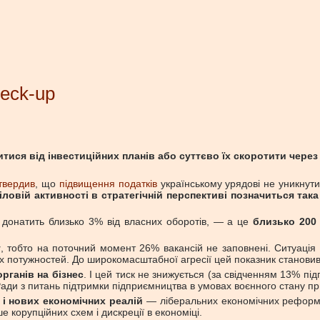
eck-up
тися від інвестиційних планів або суттєво їх скоротити через
твердив
, що
підвищення податків
українському урядові не уникнути
іловій активності в стратегічній перспективі позначиться така
алі донатить близько 3% від власних оборотів, — а це
близько 200 
у
, тобто на поточний момент 26% вакансій не заповнені. Ситуація 
х потужностей. До широкомасштабної агресії цей показник станови
рганів на бізнес
. І цей тиск не знижується (за свідченням 13% під
Ради з питань підтримки підприємництва в умовах воєнного стану пр
і нових економічних реалій
— ліберальних економічних реформ. Д
 корупційних схем і дискреції в економіці.