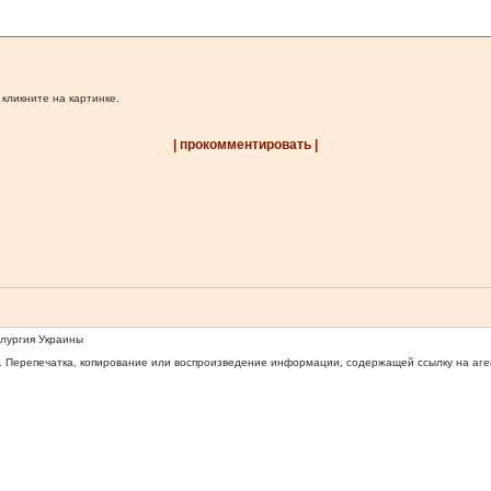
 кликните на картинке.
| прокомментировать |
ллургия Украины
 Перепечатка, копирование или воспроизведение информации, содержащей ссылку на агентс