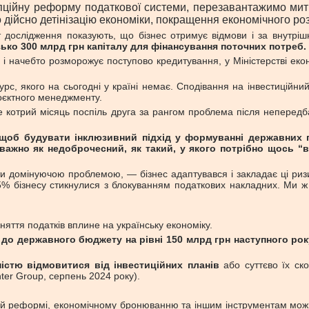
рупційну реформу податкової системи, перезавантажимо ми
дійсно детінізацію економіки, покращення економічного розв
дослідження показують, що бізнес отримує відмови і за внутріш
зько 300 млрд грн капіталу для фінансування поточних потреб.
 і начебто розморожує поступово кредитування, у Міністерстві е
с, якого на сьогодні у країні немає. Сподівання на інвестиційний 
проєктного менеджменту.
котрий місяць поспіль друга за рангом проблема після непередба
 щоб будувати інклюзивний підхід у формуванні державних п
важно як недоброчесний, як такий, у якого потрібно щось “в
и домінуючою проблемою, — бізнес адаптувався і закладає ці ризик
 75% бізнесу стикнулися з блокуванням податкових накладних. Ми ж
ідняття податків вплине на українську економіку.
до державного бюджету на рівні 150 млрд грн наступного рок
істю відмовитися від інвестиційних планів
або суттєво їх ско
er Group, серпень 2024 року).
ній реформі, економічному бронюванню та іншим інструментам мож