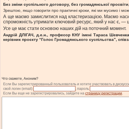
Без зміни суспільного договору, без громадянської просвіти
Зрештою, якщо говорити про практичні кроки, які ми мусимо і мож
А ще маємо замислитися над кластеризацією. Маємо насити
спроможність утримати ключовий ресурс, який у нас є, — ц
Усе це має стати основою наших дій на поточний момент.
Андрій ДЛІГАЧ, д.е.н., професор КНУ імені Тараса Шевченка,
керівник проєкту “Голос Громадянського суспільства”, співз
Что скажете, Аноним?
Если Вы зарегистрированный пользователь и хотите участвовать в дискусс
свой логин (email)
, пароль
Если Вы еще не зарегистрировались, зайдите на
страницу регистрации
.