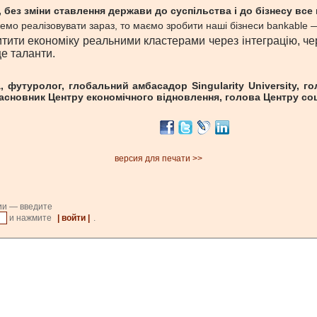
, без зміни ставлення держави до суспільства і до бізнесу все
емо реалізовувати зараз, то маємо зробити наші бізнеси bankable — 
ти економіку реальними кластерами через інтеграцію, чере
е таланти.
 футуролог, глобальний амбасадор Singularity University, го
асновник Центру економічного відновлення, голова Центру соц
версия для печати >>
ии — введите
и нажмите
| войти |
.