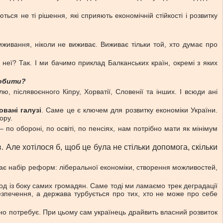
ться не ті рішення, які сприяють економічній стійкості і розвитку
иживання, ніколи не виживає. Виживає тільки той, хто думає про
 неї? Так. І ми бачимо приклад Балканських країн, окремі з яких
робити?
 післявоєнного Кіпру, Хорватії, Словенії та інших. І всюди ані
овані галузі
. Саме це є ключем для розвитку економіки України.
ору.
 по обороні, по освіті, по пенсіях, нам потрібно мати як мінімум
Але хотілося б, щоб це була не стільки допомога, скільки
чає набір реформ: ліберальної економіки, створення можливостей,
од із боку самих громадян. Саме тоді ми ламаємо трек деградації
безпечення, а держава турбується про тих, хто не може про себе
сно потребує. При цьому сам українець драйвить власний розвиток