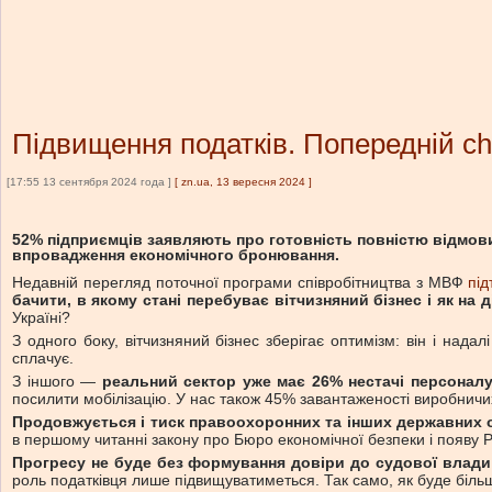
Підвищення податків. Попередній ch
[17:55 13 сентября 2024 года ]
[
zn.ua, 13 вересня 2024
]
52% підприємців заявляють про готовність повністю відмови
впровадження економічного бронювання.
Недавній перегляд поточної програми співробітництва з МВФ
під
бачити, в якому стані перебуває вітчизняний бізнес і як на д
Україні?
З одного боку, вітчизняний бізнес зберігає оптимізм: він і над
сплачує.
З іншого —
реальний сектор уже має 26% нестачі персонал
посилити мобілізацію. У нас також 45% завантаженості виробничи
Продовжується і тиск правоохоронних та інших державних о
в першому читанні закону про Бюро економічної безпеки і появу 
Прогресу не буде без формування довіри до судової влади 
роль податківця лише підвищуватиметься. Так само, як буде більше