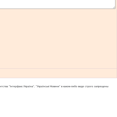
тва "Iнтерфакс-Україна", "Українськi Новини" в каком-либо виде строго запрещены