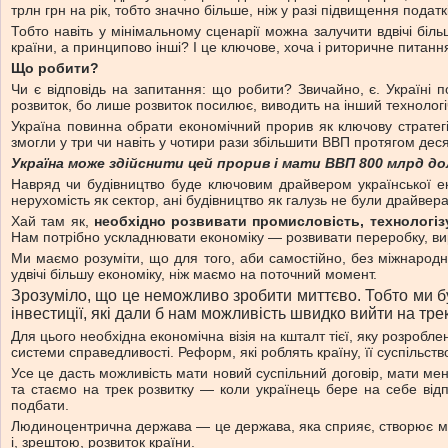
трлн грн на рік, тобто значно більше, ніж у разі підвищення податк
Тобто навіть у мінімальному сценарії можна залучити вдвічі більш
країни, а принципово інші? І це ключове, хоча і риторичне питанн
Що робити?
Чи є відповідь на запитання: що робити? Звичайно, є. Україні 
розвиток, бо лише розвиток посилює, виводить на інший технологіч
Україна повинна обрати економічний прорив як ключову стратегію
змогли у три чи навіть у чотири рази збільшити ВВП протягом деся
Україна може здійснити цей прорив і мати ВВП 800 млрд до
Навряд чи будівництво буде ключовим драйвером української еко
нерухомість як сектор, ані будівництво як галузь не були драйве
Хай там як,
необхідно розвивати промисловість, технологізув
Нам потрібно ускладнювати економіку — розвивати переробку, виро
Ми маємо розуміти, що для того, аби самостійно, без міжнародної
удвічі більшу економіку, ніж маємо на поточний момент.
Зрозуміло, що це неможливо зробити миттєво. Тобто ми бу
інвестиції, які дали б нам можливість швидко вийти на тре
Для цього необхідна економічна візія на кшталт тієї, яку розробле
системи справедливості. Реформ, які роблять країну, її суспільст
Усе це дасть можливість мати новий суспільний договір, мати ме
та стаємо на трек розвитку — коли українець бере на себе відп
подбати.
Людиноцентрична держава — це держава, яка сприяє, створює можл
і, зрештою, розвиток країни.