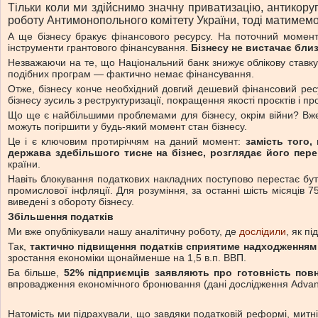
Тільки коли ми здійснимо значну приватизацію, антико
роботу Антимонопольного комітету України, тоді матимемо 
А ще бізнесу бракує фінансового ресурсу. На поточний момент 
інструменти грантового фінансування.
Бізнесу не вистачає бли
Незважаючи на те, що Національний банк знижує облікову ставку
подібних програм — фактично немає фінансування.
Отже, бізнесу конче необхідний довгий дешевий фінансовий ресур
бізнесу зусиль з реструктуризації, покращення якості проєктів і 
Що ще є найбільшими проблемами для бізнесу, окрім війни? Вже 
можуть погіршити у будь-який момент стан бізнесу.
Це і є ключовим протиріччям на даний момент:
замість того,
держава здебільшого тисне на бізнес, розглядає його пере
країни.
Навіть блокування податкових накладних поступово перестає бут
промислової інфляції. Для розуміння, за останні шість місяців
виведені з обороту бізнесу.
Збільшення податків
Ми вже опублікували нашу аналітичну роботу, де
дослідили
, як п
Так,
тактично підвищення податків сприятиме надходженням 
зростання економіки щонайменше на 1,5 в.п. ВВП.
Ба більше,
52% підприємців заявляють про готовність повн
впровадження економічного бронювання (дані дослідження Advant
Натомість ми підрахували, що завдяки податковій реформі, мит