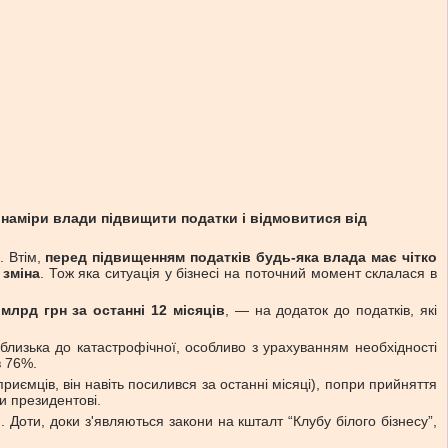
 наміри влади підвищити податки і відмовитися від
. Втім,
перед підвищенням податків будь-яка влада має чітко
 зміна
. Тож яка ситуація у бізнесі на поточний момент склалася в
млрд грн за останні 12 місяців
, — на додаток до податків, які
близька до катастрофічної, особливо з урахуванням необхідності
в 76%.
приємців, він навіть посилився за останні місяці), попри прийняття
и президентові.
оти, доки з'являються закони на кшталт “Клубу білого бізнесу”,