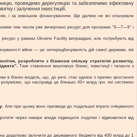
тницю, проведемо дерегуляцію та забезпечимо ефективну
итку і залучення інвестицій.
нім, і за зовнішнім фінансуванням. Ще далеко не всі опанували
кономіки тим часом уже вичерпано ресурс для програми “5—7—9” і
ресурс у рамках Ukraine Facility виправдані, але потребують від
чуваності війни — це непередбачуваність дій самої держави, які
олітик, розробляти з бізнесом спільну стратегію розвитку,
іджати”.
Таке ставлення виштовхує бізнес, інвестиції і таланти з
и в бізнес-модель, що, до речі, стає однією з причин зростання
 розуміємо, що насправді це близько 40+ млрд грн, які системно
у
. Але при цьому воно призведе до подальшої втрати очікуваного
ротити через наміри влади підвищити податки і відмовитися від
на додатково залучити до державного бюджету від 400 млрд до 1