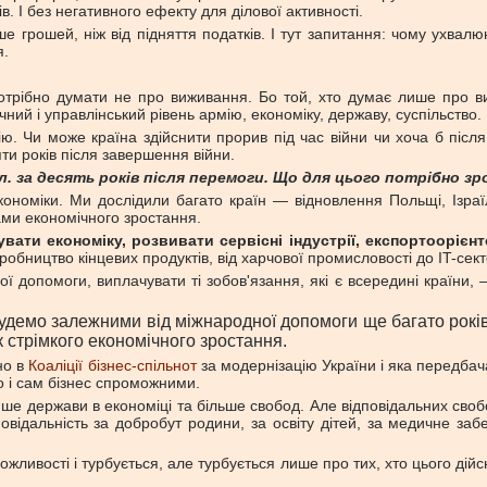
ів. І без негативного ефекту для ділової активності.
е грошей, ніж від підняття податків. І тут запитання: чому ухвалюю
я.
потрібно думати не про виживання. Бо той, хто думає лише про в
ний і управлінський рівень армію, економіку, державу, суспільство.
. Чи може країна здійснити прорив під час війни чи хоча б після
ти років після завершення війни.
л. за десять років після перемоги. Що для цього потрібно з
номіки. Ми дослідили багато країн — відновлення Польщі, Ізраїлю,
рами економічного зростання.
ати економіку, розвивати сервісні індустрії, експортоорієнт
бництво кінцевих продуктів, від харчової промисловості до IT-сект
 допомоги, виплачувати ті зобов'язання, які є всередині країни, —
демо залежними від міжнародної допомоги ще багато років. 
к стрімкого економічного зростання.
но в
Коаліції бізнес-спільнот
за модернізацію України і яка передба
во і сам бізнес спроможними.
нше держави в економіці та більше свобод. Але відповідальних своб
овідальність за добробут родини, за освіту дітей, за медичне за
ивості і турбується, але турбується лише про тих, хто цього дій