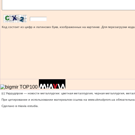
Код состоит из цифр и латинских букв, изображенных на картинке. Для перезагрузки кода
(c) Укррудпром — новости металлургии: цветная металлургия, черная металлургия, мета
При цитировании и использовании материалов ссылка на
www.ukrrudprom.ua
обязательна.
Сделано в miavia estudia.