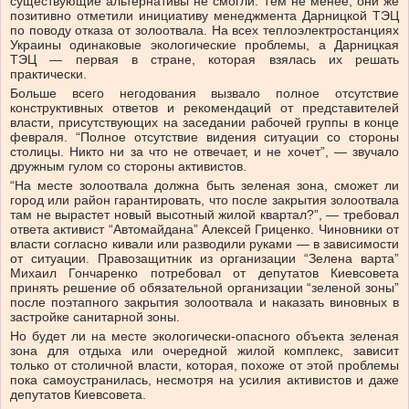
существующие альтернативы не смогли. Тем не менее, они же
позитивно отметили инициативу менеджмента Дарницкой ТЭЦ
по поводу отказа от золоотвала. На всех теплоэлектростанциях
Украины одинаковые экологические проблемы, а Дарницкая
ТЭЦ — первая в стране, которая взялась их решать
практически.
Больше всего негодования вызвало полное отсутствие
конструктивных ответов и рекомендаций от представителей
власти, присутствующих на заседании рабочей группы в конце
февраля. “Полное отсутствие видения ситуации со стороны
столицы. Никто ни за что не отвечает, и не хочет”, — звучало
дружным гулом со стороны активистов.
“На месте золоотвала должна быть зеленая зона, сможет ли
город или район гарантировать, что после закрытия золоотвала
там не вырастет новый высотный жилой квартал?”, — требовал
ответа активист “Автомайдана” Алексей Гриценко. Чиновники от
власти согласно кивали или разводили руками — в зависимости
от ситуации. Правозащитник из организации “Зелена варта”
Михаил Гончаренко потребовал от депутатов Киевсовета
принять решение об обязательной организации “зеленой зоны”
после поэтапного закрытия золоотвала и наказать виновных в
застройке санитарной зоны.
Но будет ли на месте экологически-опасного объекта зеленая
зона для отдыха или очередной жилой комплекс, зависит
только от столичной власти, которая, похоже от этой проблемы
пока самоустранилась, несмотря на усилия активистов и даже
депутатов Киевсовета.