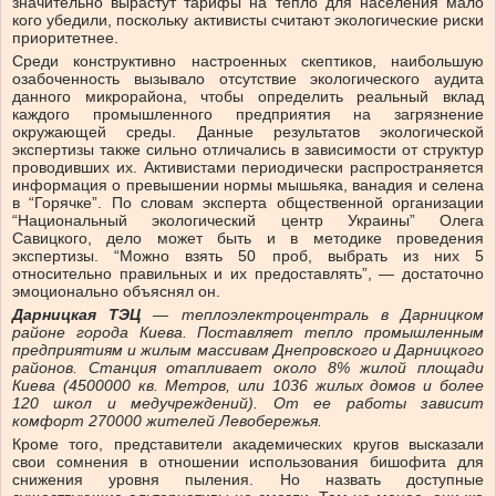
значительно вырастут тарифы на тепло для населения мало
кого убедили, поскольку активисты считают экологические риски
приоритетнее.
Среди конструктивно настроенных скептиков, наибольшую
озабоченность вызывало отсутствие экологического аудита
данного микрорайона, чтобы определить реальный вклад
каждого промышленного предприятия на загрязнение
окружающей среды. Данные результатов экологической
экспертизы также сильно отличались в зависимости от структур
проводивших их. Активистами периодически распространяется
информация о превышении нормы мышьяка, ванадия и селена
в “Горячке”. По словам эксперта общественной организации
“Национальный экологический центр Украины” Олега
Савицкого, дело может быть и в методике проведения
экспертизы. “Можно взять 50 проб, выбрать из них 5
относительно правильных и их предоставлять”, — достаточно
эмоционально объяснял он.
Дарницкая ТЭЦ
— теплоэлектроцентраль в Дарницком
районе города Киева. Поставляет тепло промышленным
предприятиям и жилым массивам Днепровского и Дарницкого
районов. Станция отапливает около 8% жилой площади
Киева (4500000 кв. Метров, или 1036 жилых домов и более
120 школ и медучреждений). От ее работы зависит
комфорт 270000 жителей Левобережья.
Кроме того, представители академических кругов высказали
свои сомнения в отношении использования бишофита для
снижения уровня пыления. Но назвать доступные