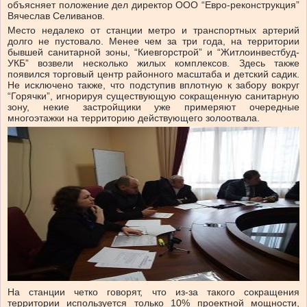
объясняет положение дел директор ООО “Евро-реконструкция”
Вячеслав Селиванов.
Место недалеко от станции метро и транспортных артерий
долго не пустовало. Менее чем за три года, на территории
бывшей санитарной зоны, “Киевгорстрой” и “Житлоинвестбуд-
УКБ” возвели несколько жилых комплексов. Здесь также
появился торговый центр районного масштаба и детский садик.
Не исключено также, что подступив вплотную к забору вокруг
“Горячки”, игнорируя существующую сокращенную санитарную
зону, некие застройщики уже примеряют очередные
многоэтажки на территорию действующего золоотвала.
На станции четко говорят, что из-за такого сокращения
территории используется только 10% проектной мощности,