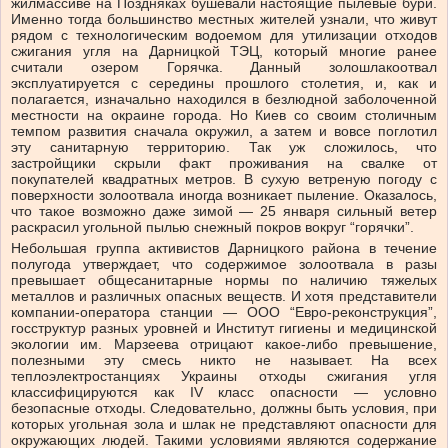
жилмассиве на Поздняках бушевали настоящие пылевые бури.
Именно тогда большинство местных жителей узнали, что живут
рядом с технологическим водоемом для утилизации отходов
сжигания угля на Дарницкой ТЭЦ, который многие ранее
считали озером Горячка. Данный золошлакоотвал
эксплуатируется с середины прошлого столетия, и, как и
полагается, изначально находился в безлюдной заболоченной
местности на окраине города. Но Киев со своим столичным
темпом развития сначала окружил, а затем и вовсе поглотил
эту санитарную территорию. Так уж сложилось, что
застройщики скрыли факт проживания на свалке от
покупателей квадратных метров. В сухую ветреную погоду с
поверхности золоотвала иногда возникает пыление. Оказалось,
что такое возможно даже зимой — 25 января сильный ветер
раскрасил угольной пылью снежный покров вокруг “горячки”.
Небольшая группа активистов Дарницкого района в течение
полугода утверждает, что содержимое золоотвала в разы
превышает общесанитарные нормы по наличию тяжелых
металлов и различных опасных веществ. И хотя представители
компании-оператора станции — ООО “Евро-реконструкция”,
госструктур разных уровней и Институт гигиены и медицинской
экологии им. Марзеева отрицают какое-либо превышение,
полезными эту смесь никто не называет. На всех
теплоэлектростанциях Украины отходы сжигания угля
классифицируются как IV класс опасности — условно
безопасные отходы. Следовательно, должны быть условия, при
которых угольная зола и шлак не представляют опасности для
окружающих людей. Такими условиями являются содержание