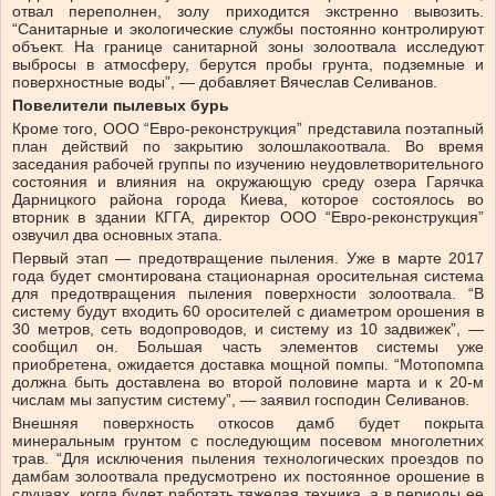
отвал переполнен, золу приходится экстренно вывозить.
“Санитарные и экологические службы постоянно контролируют
объект. На границе санитарной зоны золоотвала исследуют
выбросы в атмосферу, берутся пробы грунта, подземные и
поверхностные воды”, — добавляет Вячеслав Селиванов.
Повелители пылевых бурь
Кроме того, ООО “Евро-реконструкция” представила поэтапный
план действий по закрытию золошлакоотвала. Во время
заседания рабочей группы по изучению неудовлетворительного
состояния и влияния на окружающую среду озера Гарячка
Дарницкого района города Киева, которое состоялось во
вторник в здании КГГА, директор ООО “Евро-реконструкция”
озвучил два основных этапа.
Первый этап — предотвращение пыления. Уже в марте 2017
года будет смонтирована стационарная оросительная система
для предотвращения пыления поверхности золоотвала. “В
систему будут входить 60 оросителей с диаметром орошения в
30 метров, сеть водопроводов, и систему из 10 задвижек”, —
сообщил он. Большая часть элементов системы уже
приобретена, ожидается доставка мощной помпы. “Мотопомпа
должна быть доставлена во второй половине марта и к 20-м
числам мы запустим систему”, — заявил господин Селиванов.
Внешняя поверхность откосов дамб будет покрыта
минеральным грунтом с последующим посевом многолетних
трав. “Для исключения пыления технологических проездов по
дамбам золоотвала предусмотрено их постоянное орошение в
случаях, когда будет работать тяжелая техника, а в периоды ее