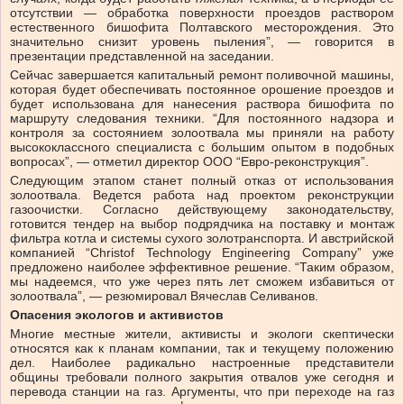
отсутствии — обработка поверхности проездов раствором
естественного бишофита Полтавского месторождения. Это
значительно снизит уровень пыления”, — говорится в
презентации представленной на заседании.
Сейчас завершается капитальный ремонт поливочной машины,
которая будет обеспечивать постоянное орошение проездов и
будет использована для нанесения раствора бишофита по
маршруту следования техники. “Для постоянного надзора и
контроля за состоянием золоотвала мы приняли на работу
высококлассного специалиста с большим опытом в подобных
вопросах”, — отметил директор ООО “Евро-реконструкция”.
Следующим этапом станет полный отказ от использования
золоотвала. Ведется работа над проектом реконструкции
газоочистки. Согласно действующему законодательству,
готовится тендер на выбор подрядчика на поставку и монтаж
фильтра котла и системы сухого золотранспорта. И австрийской
компанией “Christof Technology Engineering Company” уже
предложено наиболее эффективное решение. “Таким образом,
мы надеемся, что уже через пять лет сможем избавиться от
золоотвала”, — резюмировал Вячеслав Селиванов.
Опасения экологов и активистов
Многие местные жители, активисты и экологи скептически
относятся как к планам компании, так и текущему положению
дел. Наиболее радикально настроенные представители
общины требовали полного закрытия отвалов уже сегодня и
перевода станции на газ. Аргументы, что при переходе на газ