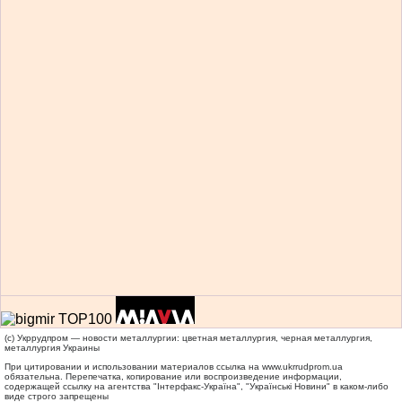
(c) Укррудпром — новости металлургии: цветная металлургия, черная металлургия,
металлургия Украины
При цитировании и использовании материалов ссылка на
www.ukrrudprom.ua
обязательна. Перепечатка, копирование или воспроизведение информации,
содержащей ссылку на агентства "Iнтерфакс-Україна", "Українськi Новини" в каком-либо
виде строго запрещены