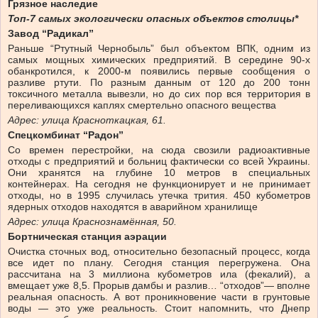
Грязное наследие
Топ-7 самых экологически опасных объектов столицы*
Завод “Радикал”
Раньше “Ртутный Чернобыль” был объектом ВПК, одним из
самых мощных химических предприятий. В середине 90-х
обанкротился, к 2000-м появились первые сообщения о
разливе ртути. По разным данным от 120 до 200 тонн
токсичного металла вывезли, но до сих пор вся территория в
переливающихся каплях смертельно опасного вещества
Адрес: улица Красноткацкая, 61.
Спецкомбинат “Радон”
Со времен перестройки, на сюда свозили радиоактивные
отходы с предприятий и больниц фактически со всей Украины.
Они хранятся на глубине 10 метров в специальных
контейнерах. На сегодня не функционирует и не принимает
отходы, но в 1995 случилась утечка трития. 450 кубометров
ядерных отходов находятся в аварийном хранилище
Адрес: улица Краснознамённая, 50.
Бортническая станция аэрации
Очистка сточных вод, относительно безопасный процесс, когда
все идет по плану. Сегодня станция перегружена. Она
рассчитана на 3 миллиона кубометров ила (фекалий), а
вмещает уже 8,5. Прорыв дамбы и разлив… “отходов”— вполне
реальная опасность. А вот проникновение части в грунтовые
воды — это уже реальность. Стоит напомнить, что Днепр