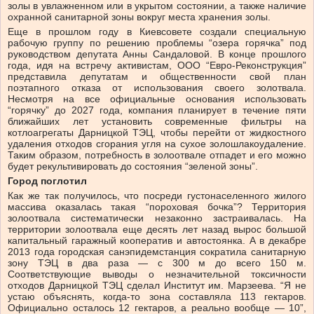
золы в увлажненном или в укрытом состоянии, а также наличие
охранной санитарной зоны вокруг места хранения золы.
Еще в прошлом году в Киевсовете создали специальную
рабочую группу по решению проблемы “озера горячка” под
руководством депутата Анны Сандаловой. В конце прошлого
года, идя на встречу активистам, ООО “Евро-Реконструкция”
представила депутатам и общественности свой план
поэтапного отказа от использования своего золотвала.
Несмотря на все официальные основания использовать
“горячку” до 2027 года, компания планирует в течение пяти
ближайших лет установить современные фильтры на
котлоагрегаты Дарницкой ТЭЦ, чтобы перейти от жидкостного
удаления отходов сгорания угля на сухое золошлакоудаление.
Таким образом, потребность в золоотвале отпадет и его можно
будет рекультивировать до состояния “зеленой зоны”.
Город поглотил
Как же так получилось, что посреди густонаселенного жилого
массива оказалась такая “пороховая бочка”? Территория
золоотвала систематически незаконно застраивалась. На
территории золоотвала еще десять лет назад вырос большой
капитальный гаражный кооператив и автостоянка. А в декабре
2013 года городская санэпидемстанция сократила санитарную
зону ТЭЦ в два раза — с 300 м до всего 150 м.
Соответствующие выводы о незначительной токсичности
отходов Дарницкой ТЭЦ сделал Институт им. Марзеева. “Я не
устаю объяснять, когда-то зона составляла 113 гектаров.
Официально осталось 12 гектаров, а реально вообще — 10”,