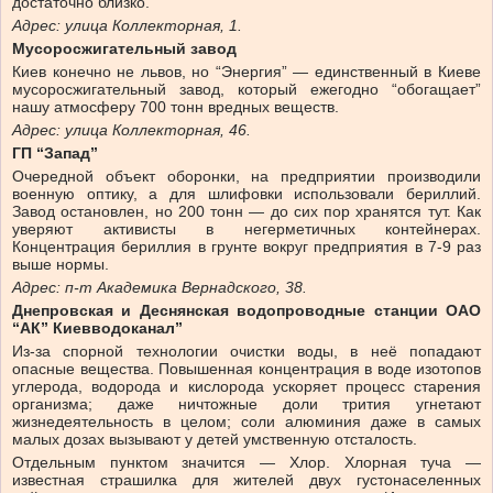
достаточно близко.
Адрес: улица Коллекторная, 1.
Мусоросжигательный завод
Киев конечно не львов, но “Энергия” — единственный в Киеве
мусоросжигательный завод, который ежегодно “обогащает”
нашу атмосферу 700 тонн вредных веществ.
Адрес: улица Коллекторная, 46.
ГП “Запад”
Очередной объект оборонки, на предприятии производили
военную оптику, а для шлифовки использовали бериллий.
Завод остановлен, но 200 тонн — до сих пор хранятся тут. Как
уверяют активисты в негерметичных контейнерах.
Концентрация бериллия в грунте вокруг предприятия в 7-9 раз
выше нормы.
Адрес: п-т Академика Вернадского, 38.
Днепровская и Деснянская водопроводные станции ОАО
“АК” Киевводоканал”
Из-за спорной технологии очистки воды, в неё попадают
опасные вещества. Повышенная концентрация в воде изотопов
углерода, водорода и кислорода ускоряет процесс старения
организма; даже ничтожные доли трития угнетают
жизнедеятельность в целом; соли алюминия даже в самых
малых дозах вызывают у детей умственную отсталость.
Отдельным пунктом значится — Хлор. Хлорная туча —
известная страшилка для жителей двух густонаселенных