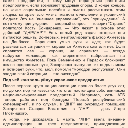
самих предприятий, к кому могут обращаться работники
предприятий, если возникают трудовые споры. В конце концов,
на какие социальные пособия и льготы рассчитывать этим
людям, которые всю жизнь платили отчисление в украинский
бюджет. Это не “внешнее управление”, это “принуждение”. А
вот к чему принуждение — спорный вопрос, — говорит “Стране”
политолог Кость Бондаренко. — Что лежит в основе этих
действий “ДНР/ЛНР”? Есть целый ряд задач, которые они
пытаются решить. Во-первых, нейтрализовать фактор Ахметова
на Донбассе. Порошенко умыл руки и ждет, как будет
развиваться ситуация — справится Ахметов сам или нет. Если
справится сам — хорошо, не справится — всегда
найдутся желающие как стервятники наброситься на
имущество Ахметова. Пока Семенченко и Парасюк блокируют
железнодорожные пути, Захарченко выступает их подельником
и потирает руки, что, мол, помогли “молодой республике”. Они
заодно в этой ситуации — это очевидно”.
Под чей контроль уйдут украинские предприятия
После первого круга национализации прошло более двух лет,
но до сих пор не известно, кто стал настоящим собственником
национализированных предприятий. Например, сеть АТБ
теперь работает под брендом ”Первый республиканский
супермаркет”, и по слухам, в ”ДНР” ею руководит помощник
Захарченко Ставрос Багателия, в “ЛНР” — дочь Игоря
Плотницкого.
А когда, не дожидаясь 1 марта, “ЛНР” ввела внешние
администрации на трех предприятиях, принадлежащих