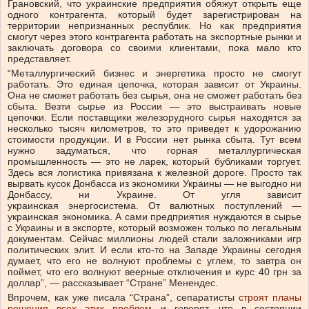
Грановский, что украинские предприятия обяжут открыть еще
одного контрагента, который будет зарегистрирован на
территории непризнанных республик. Но как предприятия
смогут через этого контрагента работать на экспортные рынки и
заключать договора со своими клиентами, пока мало кто
представляет.
“Металлургический бизнес и энергетика просто не смогут
работать. Это единая цепочка, которая зависит от Украины.
Она не сможет работать без сырья, она не сможет работать без
сбыта. Везти сырье из России — это выстраивать новые
цепочки. Если поставщики железорудного сырья находятся за
несколько тысяч километров, то это приведет к удорожанию
стоимости продукции. И в России нет рынка сбыта. Тут всем
нужно задуматься, что горная металлургическая
промышленность — это не ларек, который бубликами торгует.
Здесь вся логистика привязана к железной дороге. Просто так
вырвать кусок Донбасса из экономики Украины — не выгодно ни
Донбассу, ни Украине. От угля зависит
украинская энергосистема. От валютных поступлений —
украинская экономика. А сами предприятия нуждаются в сырье
с Украины и в экспорте, который возможен только по легальным
документам. Сейчас миллионы людей стали заложниками игр
политических элит. И если кто-то на Западе Украины сегодня
думает, что его не волнуют проблемы с углем, то завтра он
поймет, что его волнуют веерные отключения и курс 40 грн за
доллар”, — рассказывает “Стране” Менендес.
Впрочем, как уже писала “Страна”, сепаратисты
строят планы
решения всех этих проблем
и говорят, что в состоянии