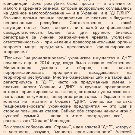
юрисдикции. Цель республик была проста — в отличии от
малого и среднего бизнеса, которые добровольно соглашались
на двойное налогообложение — и в Украине, и в “ДНР/ЛНР”,
большие промышленные предприятия не платили в бюджеты
непризнанных республик. Соответственно, в такой
ситуации нельзя было говорить ни о какой их финансовой
самодостаточности. Более того, для крупного бизнеса
регистрация за линией разграничения чревата уголовной
ответственностью - при желании правоохранительные органы
запросто могут предъявить пресловутое ”финансирование
терроризма”.
“Попытки “национализировать” украинское имущество в ДНР”
начались еще в 2014 году, когда было создано собственное
Министерство доходов и сборов, оно начали
перерегистрировать предприятия, находившиеся на
территории республики. Многие бизнесмены шли на такой шаг,
регистрируясь в “ДНР”, часто на придуманные имена, и
платили налоги Украине и “ДНР”, а крупные предприятия,
которые ориентированы на экспорт, которым нужны законные
легальные документы, перерегистрировались в Украине и ни
копейки не платили в бюджет “ДНР”. Сейчас же попытка
“национализировать” украинские предприятия — это шаг в
сторону повышения ставок. Сейчас обе стороны начали игру с
нулевой суммой — когда в итоге пострадают все”, —
рассказывает “Стране” Менендес.
По словам собеседника “Страны”, идея властей “ДНР”, которую
в частности, озвучил, “министр промышленности” Алексей