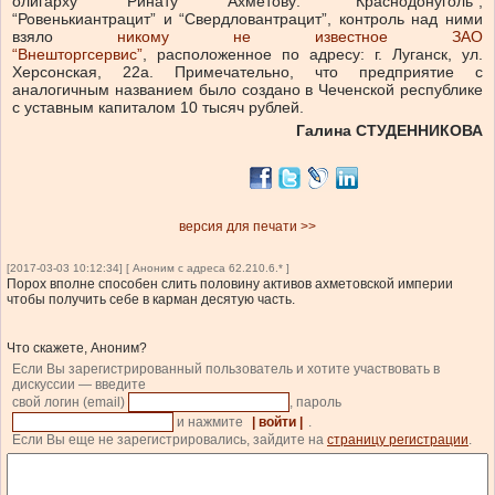
олигарху Ринату Ахметову: “Краснодонуголь”,
“Ровенькиантрацит” и “Свердловантрацит”, контроль над ними
взяло
никому не известное ЗАО
“Внешторгсервис”
, расположенное по адресу: г. Луганск, ул.
Херсонская, 22а. Примечательно, что предприятие с
аналогичным названием было создано в Чеченской республике
с уставным капиталом 10 тысяч рублей.
Галина СТУДЕННИКОВА
версия для печати >>
[2017-03-03 10:12:34] [ Аноним с адреса 62.210.6.* ]
Порох вполне способен слить половину активов ахметовской империи
чтобы получить себе в карман десятую часть.
Что скажете, Аноним?
Если Вы зарегистрированный пользователь и хотите участвовать в
дискуссии — введите
свой логин (email)
, пароль
и нажмите
| войти |
.
Если Вы еще не зарегистрировались, зайдите на
страницу регистрации
.