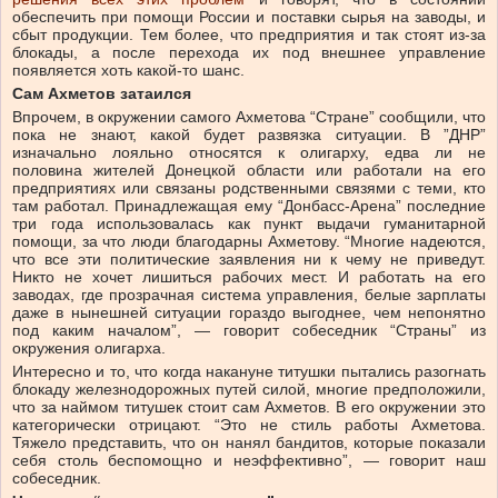
обеспечить при помощи России и поставки сырья на заводы, и
сбыт продукции. Тем более, что предприятия и так стоят из-за
блокады, а после перехода их под внешнее управление
появляется хоть какой-то шанс.
Сам Ахметов затаился
Впрочем, в окружении самого Ахметова “Стране” сообщили, что
пока не знают, какой будет развязка ситуации. В ”ДНР”
изначально лояльно относятся к олигарху, едва ли не
половина жителей Донецкой области или работали на его
предприятиях или связаны родственными связями с теми, кто
там работал. Принадлежащая ему “Донбасс-Арена” последние
три года использовалась как пункт выдачи гуманитарной
помощи, за что люди благодарны Ахметову. “Многие надеются,
что все эти политические заявления ни к чему не приведут.
Никто не хочет лишиться рабочих мест. И работать на его
заводах, где прозрачная система управления, белые зарплаты
даже в нынешней ситуации гораздо выгоднее, чем непонятно
под каким началом”, — говорит собеседник “Страны” из
окружения олигарха.
Интересно и то, что когда накануне титушки пытались разогнать
блокаду железнодорожных путей силой, многие предположили,
что за наймом титушек стоит сам Ахметов. В его окружении это
категорически отрицают. “Это не стиль работы Ахметова.
Тяжело представить, что он нанял бандитов, которые показали
себя столь беспомощно и неэффективно”, — говорит наш
собеседник.