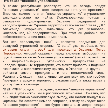
Что такое “внешнее управление”
В самих республиках рапортуют, что на заводы придут
“внешние управители”, хотя владельцы останутся прежними.
Впрочем, самого понятия ”внешнее управление” в украинском
законодательстве не найти. Использованием ноу-хау в
отношении подконтрольных Украине предприятий на
неподконтрольных Украине территориях похвастал ”глава ДНР”
Александр Захарченко, заявивший, что уже установлен
контроль над 40 предприятиями. При этом он добавил, что
собственность на них
пока
не менялась.
Вот это пресловутое “пока” и является предметом для
раздумий украинской стороны. “Страна” уже сообщала, что
ситуация стала патовой для президента Украины Петра
Порошенко
, который оказался перед сложным выбором - на
одной чаше весов — “внешнее управление” (читай первый шаг
к национализации) украинских предприятий на
неподконтрольных территориях, что может привести к падению
экономики и энергетическому кризису в Украине, на другой —
рейтинги самого президента и его политической силы.
Разогнать блокаду — стать мишенью для всех тех, кто требует
“прекратить зраду и торговлю с оккупантами”, а также вызвать
угрозу бунта в столице.
“В ДНР/ЛНР создают прецедент, понятия “внешнее управление”
нет ни в украинской, ни в российской экономике. Понятно, что
они видят только экономическую выгоду, что налоги пойдут в их
карманы. Но остается немало вопросов, к чему приведет такое
“внешнее управление” — кто будет отвечать за модернизацию