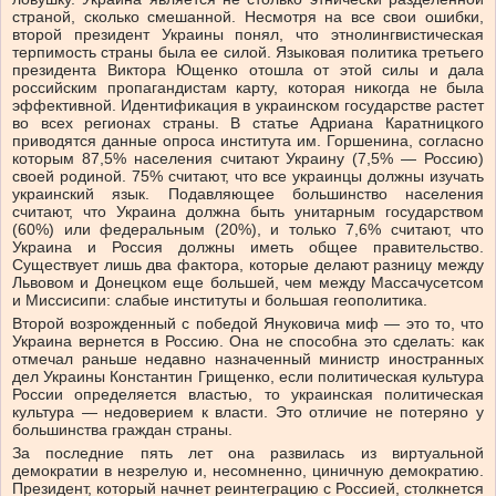
страной, сколько смешанной. Несмотря на все свои ошибки,
второй президент Украины понял, что этнолингвистическая
терпимость страны была ее силой. Языковая политика третьего
президента Виктора Ющенко отошла от этой силы и дала
российским пропагандистам карту, которая никогда не была
эффективной. Идентификация в украинском государстве растет
во всех регионах страны. В статье Адриана Каратницкого
приводятся данные опроса института им. Горшенина, согласно
которым 87,5% населения считают Украину (7,5% — Россию)
своей родиной. 75% считают, что все украинцы должны изучать
украинский язык. Подавляющее большинство населения
считают, что Украина должна быть унитарным государством
(60%) или федеральным (20%), и только 7,6% считают, что
Украина и Россия должны иметь общее правительство.
Существует лишь два фактора, которые делают разницу между
Львовом и Донецком еще большей, чем между Массачусетсом
и Миссисипи: слабые институты и большая геополитика.
Второй возрожденный с победой Януковича миф — это то, что
Украина вернется в Россию. Она не способна это сделать: как
отмечал раньше недавно назначенный министр иностранных
дел Украины Константин Грищенко, если политическая культура
России определяется властью, то украинская политическая
культура — недоверием к власти. Это отличие не потеряно у
большинства граждан страны.
За последние пять лет она развилась из виртуальной
демократии в незрелую и, несомненно, циничную демократию.
Президент, который начнет реинтеграцию с Россией, столкнется