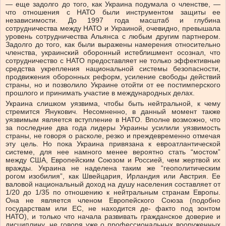
— еще задолго до того, как Украина подумала о членстве, —
что отношения с НАТО были инструментом защиты ее
независимости. До 1997 года масштаб и глубина
сотрудничества между НАТО и Украиной, очевидно, превышала
уровень сотрудничества Альянса с любым другим партнером.
Задолго до того, как были выражены намерения относительно
членства, украинский оборонный истеблишмент осознал, что
сотрудничество с НАТО предоставляет не только эффективные
средства укрепления национальной системы безопасности,
продвижения оборонных реформ, усиление свободы действий
страны, но и позволило Украине отойти от ее постимперского
прошлого и принимать участие в международных делах.
Украина слишком уязвима, чтобы быть нейтральной, к чему
стремится Янукович. Несомненно, в данный момент также
уязвимым является вступление в НАТО. Вполне возможно, что
за последние два года лидеры Украины усилили уязвимость
страны, не говоря о расколе, резко и преждевременно отмечая
эту цель. Но пока Украина привязана к евроатлантической
системе, для нее намного менее вероятно стать “мостом”
между США, Европейским Союзом и Россией, чем жертвой их
вражды. Украина не наделена таким же “геополитическим
рогом изобилия”, как Швейцария, Ирландия или Австрия. Ее
валовой национальный доход на душу населения составляет от
1/20 до 1/35 по отношению к нейтральным странам Европы.
Она не является членом Европейского Союза (подобно
государствам или ЕС, не находится де- факто под зонтом
НАТО), и только что начала развивать гражданское доверие и
дисциплину, не говоря уже о профессиональных вооруженных