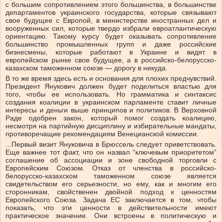
с большим сопротивлением этого большинства, в большинстве
департаментов украинского государства, которые связывают
свое будущее с Европой, в министерстве иностранных дел и
вооруженных сил, которые твердо избрали евроатлантическую
ориентацию. Такому курсу будет оказывать сопротивление
большинство промышленных групп и даже российские
бизнесмены, которые работают в Украине и видят в
европейском рынке свое будущее, а в российско-белорусско-
казахском таможенном союзе — дорогу в никуда.
В то же время здесь есть и основания для плохих предчувствий.
Президент Янукович должен будет поделиться властью для
того, чтобы ее использовать. Но грамматика и синтаксис
создания коалиции в украинском парламенте ставит личные
интересы и деньги выше принципов и политиков. В Верховной
Раде одобрен закон, который помог создать коалицию,
несмотря на партийную дисциплину и избирательные мандаты,
противоречащие рекомендациям Венецианской комиссии.
...Первый визит Януковича в Брюссель следует приветствовать.
Еще важнее тот факт, что он назвал “ключевым приоритетом”
соглашение об ассоциации и зоне свободной торговли с
Европейским Союзом. Отказ от членства в российско-
белорусско-казахском таможенном союзе является
свидетельством его серьезности, но ему, как и многим его
сторонникам, свойственен двойной подход к ценностям
Европейского Союза. Задача ЕС заключается в том, чтобы
показать, что эти ценности в действительности имеют
практическое значение. Они встроены в политическую и