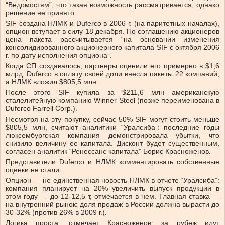
“Ведомостям”, что такая возможность рассматривается, однако
решение не принято.
SIF создана НЛМК и Duferco в 2006 г. (на паритетных началах),
опцион вступает в силу 18 декабря. По соглашению акционеров
цена пакета рассчитывается “на основании изменения
консолидированного акционерного капитала SIF с октября 2006
г. по дату исполнения опциона”.
Когда СП создавалось, партнеры оценили его примерно в $1,6
млрд: Duferco в оплату своей доли внесла пакеты 22 компаний,
а НЛМК вложил $805,5 млн.
После этого SIF купила за $211,6 млн американскую
сталелитейную компанию Winner Steel (позже переименована в
Duferco Farrell Corp.).
Несмотря на эту покупку, сейчас 50% SIF могут стоить меньше
$805,5 млн, считают аналитики “Уралсиба”: последние годы
люксембургская компания демонстрировала убытки, что
снизило величину ее капитала. Дисконт будет существенным,
согласен аналитик “Ренессанс капитала” Борис Красноженов.
Представители Duferco и НЛМК комментировать собственные
оценки не стали.
Опцион — не единственная новость НЛМК в отчете “Уралсиба”:
компания планирует на 20% увеличить выпуск продукции в
этом году — до 12-12,5 т, отмечается в нем. Главная ставка —
на внутренний рынок: доля продаж в России должна вырасти до
30-32% (против 26% в 2009 г.).
Логика проста, отмечает Красноженов: за рубеж идут