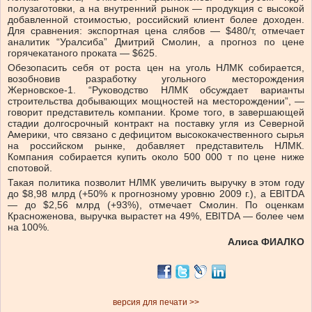
полузаготовки, а на внутренний рынок — продукция с высокой
добавленной стоимостью, российский клиент более доходен.
Для сравнения: экспортная цена слябов — $480/т, отмечает
аналитик “Уралсиба” Дмитрий Смолин, а прогноз по цене
горячекатаного проката — $625.
Обезопасить себя от роста цен на уголь НЛМК собирается,
возобновив разработку угольного месторождения
Жерновское-1. “Руководство НЛМК обсуждает варианты
строительства добывающих мощностей на месторождении”, —
говорит представитель компании. Кроме того, в завершающей
стадии долгосрочный контракт на поставку угля из Северной
Америки, что связано с дефицитом высококачественного сырья
на российском рынке, добавляет представитель НЛМК.
Компания собирается купить около 500 000 т по цене ниже
спотовой.
Такая политика позволит НЛМК увеличить выручку в этом году
до $8,98 млрд (+50% к прогнозному уровню 2009 г.), а EBITDA
— до $2,56 млрд (+93%), отмечает Смолин. По оценкам
Красноженова, выручка вырастет на 49%, EBITDA — более чем
на 100%.
Алиса ФИАЛКО
версия для печати >>