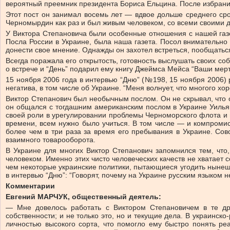
вероятный преемник президента Бориса Ельцина. После избрани
Этот пост он занимал восемь лет — вдвое дольше среднего сро
Черномырдин как раз и был живым человеком, со всеми своими 
У Виктора Степановича были особенные отношения с нашей газе
Посла России в Украине, была наша газета. Посол внимательно 
донести свое мнение. Однажды он захотел встреться, пообщатьс
Всегда поражала его открытость, готовность выслушать своих соб
о встрече и “День” подарил ему книгу Джеймса Мейса “Ваши мерт
15 ноября 2006 года в интервью “Дню” (№198, 15 ноября 2006) 
негатива, в том числе об Украине. “Меня волнует, что многого хо
Виктор Степанович был необычным послом. Он не скрывал, что 
он общался с тогдашним американским послом в Украине Уилья
своей роли в урегулировании проблемы Черноморского флота и п
времени, всем нужно было учиться. В том числе — и компромис
более чем в три раза за время его пребывания в Украине. Сов
взаимного товарооборота.
В Украине для многих Виктор Степанович запомнился тем, что,
человеком. Именно этих чисто человеческих качеств не хватает
чем некоторые украинские политики, пытающиеся угодить нынеш
в интервью “Дню”: “Говорят, почему на Украине русским языком
Комментарии
Евгений МАРЧУК, общественный деятель:
— Мне довелось работать с Виктором Степановичем в те др
собственности; и не только это, но и текущие дела. В украинс
личностью высокого сорта, что помогло ему быстро понять р