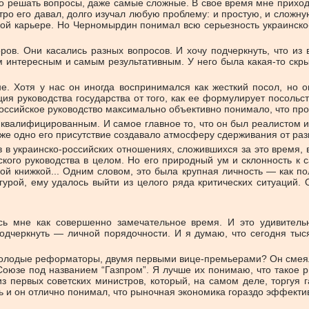
о решать вопросы, даже самые сложные. В свое время мне приход
ро его давал, долго изучал любую проблему: и простую, и сложну
ской карьере. Но Черномырдин понимал всю серьезность украинско
ов. Они касались разных вопросов. И хочу подчеркнуть, что из 
интересным и самым результативным. У него была какая-то скрыта
. Хотя у нас он иногда воспринимался как жесткий посол, но о
ия руководства государства от того, как ее формулирует посоль
оссийское руководство максимально объективно понимало, что про
квалифицированным. И самое главное то, что он был реалистом и
аже одно его присутствие создавало атмосферу сдерживания от разн
 в украинско-российских отношениях, сложившихся за это время, 
кого руководства в целом. Но его природный ум и склонность к
 книжкой... Одним словом, это была крупная личность — как пол
урой, ему удалось выйти из целого ряда критических ситуаций. 
ь мне как совершенно замечательное время. И это удивительн
подчеркнуть — личной порядочности. И я думаю, что сегодня тыс
, молодые реформаторы, двумя первыми вице-премьерами? Он смеял
юзе под названием “Газпром”. Я лучше их понимаю, что такое рын
из первых советских министров, который, на самом деле, торгуя г
ь и он отлично понимал, что рыночная экономика гораздо эффекти