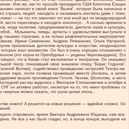
шения. Или же, как по просьбе президента США Клинтона Ельцин
нович написал в своей книге “Вызов”, которая была написана и
л слушать людей, находить и налаживать контакты даже с теми,
ломат — не тот, кто закончил тот или иной вуз по международной
, вести переговоры и находить консенсус... А сколько времени и
, когда политики, предприниматели, деятели науки и культуры,
обой... Музыканты, певцы, артисты с удовольствием выступали в
ду нашими странами, а не только развлекательные мероприятия.
Швачке, Ирине Семененко, Андрею Романенко, Ольге Нагорной,
ругим признанным деятелям культуры и искусства, неоднократно
, которых знал множество. Он был в очень хороших отношениях с
Дрюоном (его корни из Оренбуржья — родины Черномырдина). Его
говорил, что в Киеве стал меломаном и театралом. Он оказывал
льшой театр, показавший свою знаковою оперу “Борис Годунов”,
Галиной Волчек), содействовал проведению гастролей Театра им.
сная пара, почти полвека прожившая вместе (болезнь, а затем
 поддержке вышли произведения Гоголя, Чехова, Шолохова, а часть
Последний раз мы виделись с Виктором Степановичем в октябре в
 СНГ он активно работал, несмотря на то, что имел проблемы со
о смертью можно сказать, что ушла целая эпоха...
стве нового! А решится на новые решения — вдвойне сложно. Он
шений.
орить откровенно, время Виктора Андреевича Ющенка, нам все-
ина. Не все у нас было гладко, но, в конце концов, выходили на