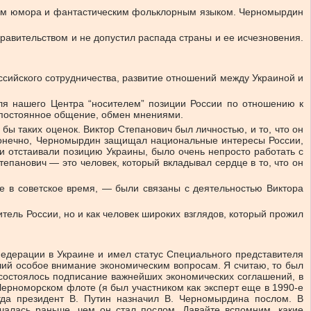
вом юмора и фантастическим фольклорным языком. Черномырдин
правительством и не допустил распада страны и ее исчезновения.
ссийского сотрудничества, развитие отношений между Украиной и
ля нашего Центра “носителем” позиции России по отношению к
ло постоянное общение, обмен мнениями.
бы таких оценок. Виктор Степанович был личностью, и то, что он
. Конечно, Черномырдин защищал национальные интересы России,
 отстаивали позицию Украины, было очень непросто работать с
епанович — это человек, который вкладывал сердце в то, что он
ые в советское время, — были связаны с деятельностью Виктора
тель России, но и как человек широких взглядов, который прожил
едерации в Украине и имел статус Специального представителя
ший особое внимание экономическим вопросам. Я считаю, то был
состоялось подписание важнейших экономических соглашений, в
 Черноморском флоте (я был участником как эксперт еще в 1990-е
огда президент В. Путин назначил В. Черномырдина послом. В
чалась раньше, чем он стал послом. Давайте вспомним, какие