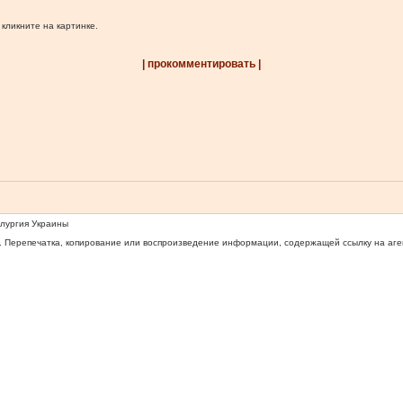
 кликните на картинке.
| прокомментировать |
ллургия Украины
 Перепечатка, копирование или воспроизведение информации, содержащей ссылку на агентс