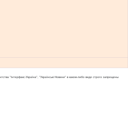
тва "Iнтерфакс-Україна", "Українськi Новини" в каком-либо виде строго запрещены