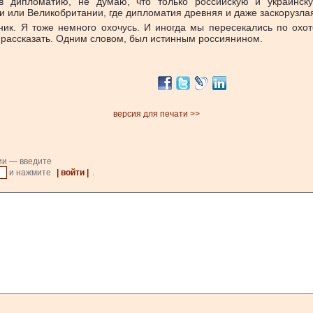
 дипломатию, не думаю, что только российскую и украинскую
 или Великобритании, где дипломатия древняя и даже заскорузла
ик. Я тоже немного охочусь. И иногда мы пересекались по охот
от рассказать. Одним словом, был истинным россиянином.
версия для печати >>
ии — введите
и нажмите
| войти |
.