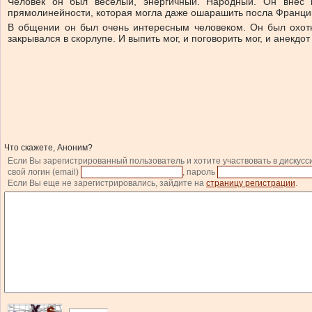
Человек он был веселый, энергичный. Народный. Он внес в
прямолинейности, которая могла даже ошарашить посла Франции
В общении он был очень интересным человеком. Он был охотн
закрывался в скорлупе. И выпить мог, и поговорить мог, и анекд
Что скажете, Аноним?
Если Вы зарегистрированный пользователь и хотите участвовать в дискусс
свой логин (email)
, пароль
Если Вы еще не зарегистрировались, зайдите на
страницу регистрации
.