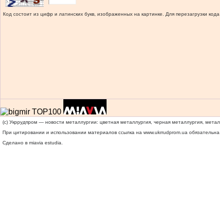
Код состоит из цифр и латинских букв, изображенных на картинке. Для перезагрузки кода
(c) Укррудпром — новости металлургии: цветная металлургия, черная металлургия, мета
При цитировании и использовании материалов ссылка на
www.ukrrudprom.ua
обязательна.
Сделано в miavia estudia.