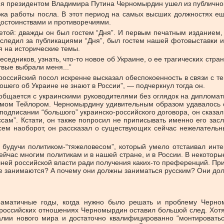
я президентом Владимира Путина Черномырдин ушел из публичной 
ка работы посла. В этот период на самых высших должностях еще 
достоинствами и противоречиями.
той: дважды он был гостем “Дня”. И первым печатным изданием,
следил за публикациями “Дня”, был гостем нашей фотовыставки и
я на исторические темы.
еседников, узнать, что-то новое об Украине, о ее трагических стр
вые выбрали меня...”
российский посол искренне высказал обеспокоенность в связи с 
рошего об Украине не знают в России”, — подчеркнул тогда он.
общается с украинскими руководителями без оглядок на дипломати
мом Тейлором. Черномырдину удивительным образом удавалось оч
одписании “большого” украинско-российского договора, он сказал
сам”. Кстати, он также попросил не приписывать именно его засл
сем наоборот, он рассказал о существующих сейчас нежелательн
 будучи политиком-“тяжеловесом”, который умело отстаивал инте
 сейчас многим политикам и в нашей стране, и в России. В некото
ней российской власти ради получения каких-то преференций. Пр
 не занимаются? А почему они должны заниматься русским? Они до
аматичные годы, когда нужно было решать и проблему Черном
ко-российских отношениях Черномырдин оставил большой след. Хотя
еалии нового мира и достаточно квалифицированно “монтировать