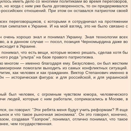
илось иметь дело со многими политиками во время переговоров,
ю, но когда с ним уже была договоренность, то он придерживался
-российских отношений. При этом он оставался патриотом своей
всех переговорщиков, с которыми я сотрудничал на протяжении
я симпатия к Украине. И на мой взгляд, это не было связано с
н очень хорошо знал и понимал Украину. Зная технологии всех
ство, а в данном случае — посол, позиция Черномырдина даже во
исходит в Украине.
 понимал, что есть вещи, которые можно решать, сделав хотя бы
ого рода “ультра” на базе правого патриотизма.
во многом — именно благодаря ему. Безусловно, он был жестким
 самоиронии помогали выходить из самых конфликтных ситуаций.
итик, как человек и как гражданин. Виктор Степанович именно в
Он — историческая фигура: и для российской, и для украинской
ый был человек, с огромным чувством юмора, человеческого
ячи людей, которые с ним работали, соприкасались в Москве, в
ся, он говорил: “Эти ребята меня будут учить реформам? Я еще
ок и что такое рыночная экономика”. Он это говорил, конечно,
азом, создавая “Газпром”, понимал, отлично понимал, что такое
внее, чем государственная.