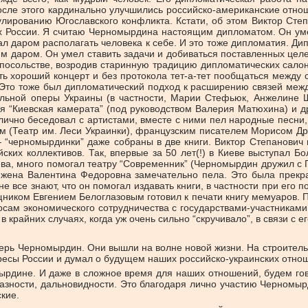
после этого кардинально улучшились российско-американские отно
рованию Югославского конфликта. Кстати, об этом Виктор Степа
зах России. Я считаю Черномырдина настоящим дипломатом. Он уме
 даром располагать человека к себе. И это тоже дипломатия. Дип
им даром. Он умел ставить задачи и добиваться поставленных целей
ольстве, возродив старинную традицию дипломатических салонов
ь хороший концерт и без протокола тет-а-тет пообщаться между с
. Это тоже был дипломатический подход к расширению связей меж
альной оперы Украины (в частности, Марии Стефьюк, Анжелине 
 “Киевская камерата” (под руководством Валерия Матюхина) и д
лично беседовал с артистами, вместе с ними пел народные песни
ем (Театр им. Леси Украинки), французским писателем Морисом 
 “черномырдинки” даже собраны в две книги. Виктор Степанович 
ких коллективов. Так, впервые за 50 лет(!) в Киеве выступал Бо
ева, много помогал театру “Современник” (Черномырдин дружил с 
о жена Валентина Федоровна замечательно пела. Это была прекра
не все знают, что он помогал издавать книги, в частности при его
ником Евгением Белоглазовым готовил к печати книгу мемуаров. 
осам экономического сотрудничества с государствами-участниками
крайних случаях, когда уж очень сильно “скручивало”, в связи с ег
перь Черномырдин. Они вышли на волне новой жизни. На строитель
ресы России и думал о будущем наших российско-украинских отно
дине. И даже в сложное время для наших отношений, будем гов
азности, дальновидности. Это благодаря лично участию Черномырд
кие.