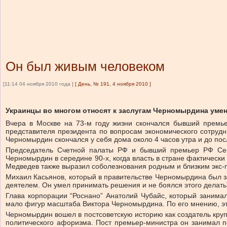
Он был живым человеком
[11:14 04 ноября 2010 года ]
[
День, № 191, 4 ноября 2010
]
Украинцы во многом относят к заслугам Черномырдина уме
Вчера в Москве на 73-м году жизни скончался бывший премь
представителя президента по вопросам экономического сотрудн
Черномырдин скончался у себя дома около 4 часов утра и до по
Председатель Счетной палаты РФ и бывший премьер РФ Сер
Черномырдин в середине 90-х, когда власть в стране фактически
Медведев также выразил соболезнования родным и близким экс-
Михаил Касьянов, который в правительстве Черномырдина был з
деятелем. Он умел принимать решения и не боялся этого делать
Глава корпорации “Роснано” Анатолий Чубайс, который занимал
мало фигур масштаба Виктора Черномырдина. По его мнению, эт
Черномырдин вошел в постсоветскую историю как создатель круп
политического афоризма. Пост премьер-министра он занимал п