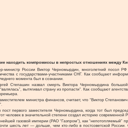
ние находить компромиссы в непростых отношениях между Ки
ер-министр России Виктор Черномырдин, многолетний посол РФ 
ичества с государствами-участниками СНГ. Как сообщают информ
следнего момента был в сознании.
гей Степашин назвал смерть Виктора Черномырдина большой 
 “валялась”, вытягивал страну из пропасти”. Как сообщают агентст
премьера.
аместителем министра финансов, считает, что “Виктор Степанови
”.
 пост первого заместителя Черномырдина, когда тот был председа
от человек в значительной степени создал историю современной Р
нейшей газовой империи (РАО “Газпром”), как “непотопляемый” п
очти шесть лет — дольше, чем кто-либо в постсоветской России