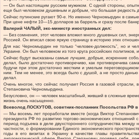
— Он был настоящим русским мужиком. С одной стороны, опыт
еще был человеком душевным и добрым, что большая редкость д
Сейчас путинские ругают 90-е. Но именно Черномырдин в самые т
При цене нефти 10—15 долларов за баррель и сразу после банк
Валерий ЧАЛЫЙ, экс-министр иностранных дел:
— Без сомнения, этот человек вложил много душевных сил, энер
Россией. Он вписал свою яркую страницу в историю этих отноше
Для нас Черномырдин не только “человек-должность”, но и ч
Украине. Он был человеком из того круга российских политиков,
Сейчас будут высказаны самые лучшие, добрые, искренние соболе
делал, было достаточно противоречиво, как противоречива сам
будучи при этом достаточно жестким и умелым переговорщиком
ним. Тем не менее, это всегда было с душой, а не просто дань
делал.
Очень многое, что сейчас получает Россия в газовой отрасли,
Степановича Черномырдина.
Безусловно, он — человек масштабный, живший в сложные времена
жизнь очень насыщенно.
Всеволод ЛОСКУТОВ, советник-посланник Посольства РФ в 
— Мы восемь лет проработали вместе (когда Виктор Степанови
президента РФ по развитию торгово-экономических отношений с
период подъема в деле двухстороннего сотрудничества между 
частности, о формировании Единого экономического пространства
годы в его визитах в Украину в качестве главы правительст
дипломатической сфере Виктор Степанович проявил себя, пре