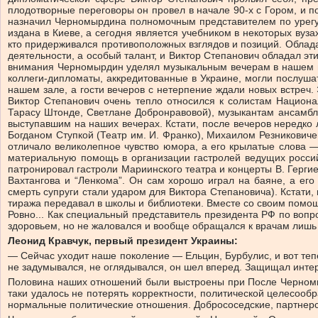
плодотворные переговоры он провел в начале 90-х с Гором, и 
назначил Черномырдина полномочным представителем по урегули
издана в Киеве, а сегодня является учебником в некоторых ву
кто придерживался противоположных взглядов и позиций. Обладал
деятельности, а особый талант, и Виктор Степанович обладал эт
внимания Черномырдин уделял музыкальным вечерам в нашем пос
коллеги-дипломаты, аккредитованные в Украине, могли послушат
нашем зале, а гости вечеров с нетерпение ждали новых встреч
Виктор Степанович очень тепло относился к солистам Национ
Тарасу Штонде, Светлане Добронравовой), музыкантам ансамбля
выступавшим на наших вечерах. Кстати, после вечеров нередко 
Богданом Ступкой (Театр им. И. Франко), Михаилом Резникович
отличало великолепное чувство юмора, а его крылатые слова —
материальную помощь в организации гастролей ведущих российс
патронировал гастроли Мариинского театра и концерты В. Герги
Вахтангова и “Ленкома”. Он сам хорошо играл на баяне, а ег
смерть супруги стали ударом для Виктора Степановича). Кстати, 
тиража передавал в школы и библиотеки. Вместе со своим помощ
Ровно... Как специальный представитель президента РФ по вопр
здоровьем, но не жаловался и вообще обращался к врачам лишь в 
Леонид Кравчук, первый президент Украины:
— Сейчас уходит наше поколение — Ельцин, Бурбулис, и вот те
не задумывался, не оглядывался, он шел вперед. Защищал инте
Половина наших отношений были выстроены при После Черномыр
таки удалось не потерять корректности, политической целесообр
нормальные политические отношения. Добрососедские, партнерс