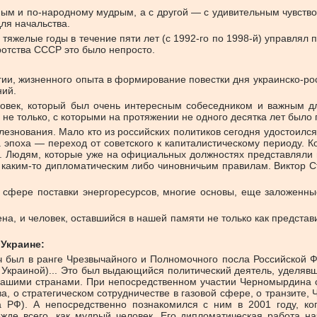
ным и по-народному мудрым, а с другой — с удивительным чувст
ля начальства.
яжелые годы в течение пяти лет (с 1992-го по 1998-й) управлял 
ротства СССР это было непросто.
гии, жизненного опыта в формирование повестки дня украинско-ро
ний.
еловек, который был очень интересным собеседником и важным д
 и не только, с которыми на протяжении не одного десятка лет бы
знования. Мало кто из российских политиков сегодня удостоился 
а эпоха — переход от советского к капиталистическому периоду
. Людям, которые уже на официальных должностях представляли и
ю каким-то дипломатическим либо чиновничьим правилам. Виктор Ст
 в сфере поставки энергоресурсов, многие основы, еще заложенн
, и человек, оставшийся в нашей памяти не только как представи
Украине:
ч был в ранге Чрезвычайного и Полномочного посла Российской Ф
 Украиной)... Это был выдающийся политический деятель, уделяв
нашими странами. При непосредственном участии Черномырдина 
, о стратегическом сотрудничестве в газовой сфере, о транзите,
ва РФ). А непосредственно познакомился с ним в 2001 году, к
жде всего, как мудрый человек. Его дипломатическая работа на