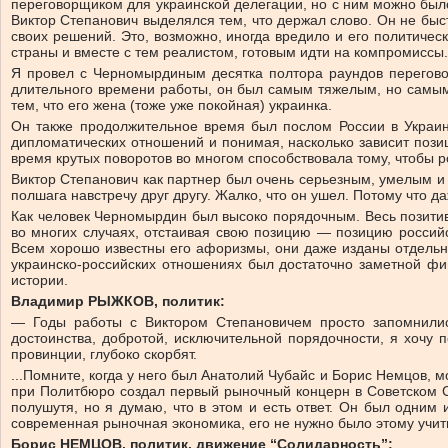
переговорщиком для украинской делегации, но с ним можно был
Виктор Степанович выделялся тем, что держал слово. Он не быст
своих решений. Это, возможно, иногда вредило и его политиче
страны и вместе с тем реалистом, готовым идти на компромиссы.
Я провел с Черномырдиным десятка полтора раундов переговор
длительного времени работы, он был самым тяжелым, но самым 
тем, что его жена (тоже уже покойная) украинка.
Он также продолжительное время был послом России в Украине
дипломатических отношений и понимая, насколько зависит позиц
время крутых поворотов во многом способствовала тому, чтобы р
Виктор Степанович как партнер был очень серьезным, умелым и 
полшага навстречу друг другу. Жалко, что он ушел. Потому что д
Как человек Черномырдин был высоко порядочным. Весь позитив
во многих случаях, отстаивая свою позицию — позицию российс
Всем хорошо известны его афоризмы, они даже изданы отдельной
украинско-российских отношениях был достаточно заметной фиг
истории.
Владимир РЫЖКОВ, политик:
— Годы работы с Виктором Степановичем просто запомнилис
достоинства, добротой, исключительной порядочности, я хочу 
провинции, глубоко скорбят.
...Помните, когда у него был Анатолий Чубайс и Борис Немцов
при Политбюро создал первый рыночный концерн в Советском Со
полушутя, но я думаю, что в этом и есть ответ. Он был одним 
современная рыночная экономика, его не нужно было этому учит
Борис НЕМЦОВ, политик, движение “Солидарность”: