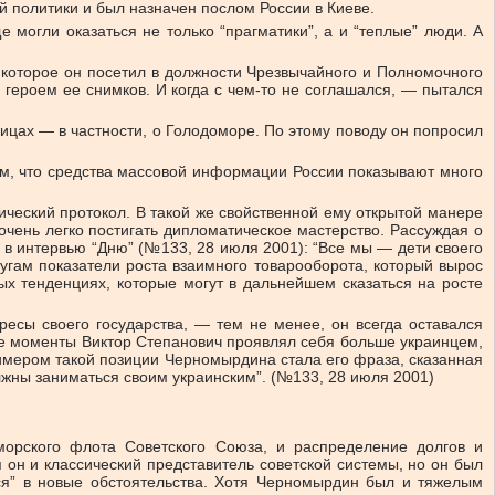
политики и был назначен послом России в Киеве.
могли оказаться не только “прагматики”, а и “теплые” люди. А
 которое он посетил в должности Чрезвычайного и Полномочного
 героем ее снимков. И когда с чем-то не соглашался, — пытался
аницах — в частности, о Голодоморе. По этому поводу он попросил
тем, что средства массовой информации России показывают много
ческий протокол. В такой же свойственной ему открытой манере
ень легко постигать дипломатическое мастерство. Рассуждая о
 в интервью “Дню” (№133, 28 июля 2001): “Все мы — дети своего
угам показатели роста взаимного товарооборота, который вырос
ых тенденциях, которые могут в дальнейшем сказаться на росте
ресы своего государства, — тем не менее, он всегда оставался
рые моменты Виктор Степанович проявлял себя больше украинцем,
имером такой позиции Черномырдина стала его фраза, сказанная
лжны заниматься своим украинским”. (№133, 28 июля 2001)
орского флота Советского Союза, и распределение долгов и
 он и классический представитель советской системы, но он был
ся” в новые обстоятельства. Хотя Черномырдин был и тяжелым