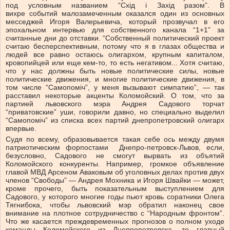
под условным названием “Схід і Захід разом”. В
вихре событий малозамеченным оказался один из основных
месседжей Игоря Валерьевича, который прозвучал в его
эпохальном интервью для собственного канала “1+1” за
считанные дни до отставки. “Собственный политический проект
считаю бесперспективным, потому что я в глазах общества и
людей все равно остаюсь олигархом, крупным капиталом,
кровопийцей или еще кем-то, то есть негативом... Хотя считаю,
что у нас должны быть новые политические силы, новые
политические движения, и многие политические движения, в
том числе “Самопоміч”, у меня вызывают симпатию”, — так
расставил некоторые акценты Коломойский. О том, что за
партией львовского мэра Андрея Садового торчат
“приватовские” уши, говорили давно, но специально выделил
“Самопоміч” из списка всех партий днепропетровский олигарх
впервые.
Судя по всему, образовывается такая себе ось между двумя
патриотическим форпостами Днепро-петровск-Львов, если,
безусловно, Садового не смогут вырвать из объятий
Коломойского конкуренты. Например, громкое объявление
главой МВД Арсеном Аваковым об уголовных делах против двух
членов “Свободы” — Андрея Мохника и Игоря Швайки — может,
кроме прочего, быть показательным выступлением для
Садового, у которого многие годы пьют кровь соратники Олега
Тягнибока, чтобы львовский мэр обратил наконец свое
внимание на плотное сотрудничество с “Народным фронтом”.
Что же касается преждевременных прогнозов о полном уходе
команды Коломойского из Днепропетровска, то главный