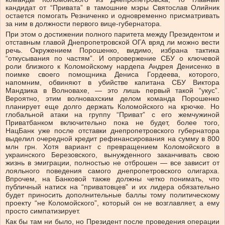
кандидат от “Привата” в тамошние мэры Святослав Олийник
остается помогать Резниченко и одновременно присматривать
за ним в должности первого вице-губернатора.
При этом о достижении полного паритета между Президентом и
отставным главой Днепропетровской ОГА вряд ли можно вести
речь. Окружением Порошенко, видимо, избрана тактика
“откусывания по частям”. И опровержение СБУ о ключевой
роли близкого к Коломойскому нардепа Андрея Денисенко в
поимке своего помощника Дениса Гордеева, которого,
напомним, обвиняют в убийстве капитана СБУ Виктора
Мандзика в Волновахе, — это лишь первый такой “укус”.
Вероятно, этим волновахским делом команда Порошенко
планирует еще долго держать Коломойского на крючке. Но
глобальной атаки на группу “Приват” с его жемчужиной
Приватбанком включительно пока не будет, более того,
НацБанк уже после отставки днепропетровского губернатора
выделил очередной кредит рефинансирования на сумму в 800
млн грн. Хотя вариант с превращением Коломойского в
украинского Березовского, вынужденного заканчивать свою
жизнь в эмиграции, полностью не отброшен — все зависит от
лояльного поведения самого днепропетровского олигарха.
Впрочем, на Банковой также должны четко понимать, что
публичный натиск на “приватовцев” и их лидера обязательно
будет приносить дополнительные баллы тому политическому
проекту “не Коломойского”, который он не возглавляет, а ему
просто симпатизирует.
Как бы там ни было, но Президент после проведения операции