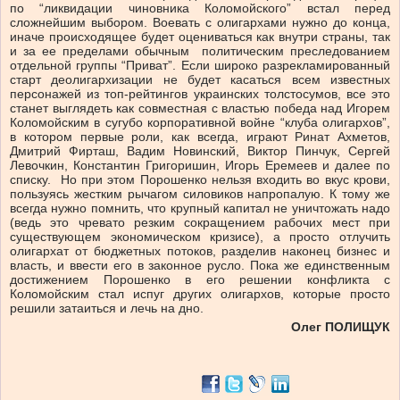
по “ликвидации чиновника Коломойского” встал перед
сложнейшим выбором. Воевать с олигархами нужно до конца,
иначе происходящее будет оцениваться как внутри страны, так
и за ее пределами обычным политическим преследованием
отдельной группы “Приват”. Если широко разрекламированный
старт деолигархизации не будет касаться всем известных
персонажей из топ-рейтингов украинских толстосумов, все это
станет выглядеть как совместная с властью победа над Игорем
Коломойским в сугубо корпоративной войне “клуба олигархов”,
в котором первые роли, как всегда, играют Ринат Ахметов,
Дмитрий Фирташ, Вадим Новинский, Виктор Пинчук, Сергей
Левочкин, Константин Григоришин, Игорь Еремеев и далее по
списку. Но при этом Порошенко нельзя входить во вкус крови,
пользуясь жестким рычагом силовиков напропалую. К тому же
всегда нужно помнить, что крупный капитал не уничтожать надо
(ведь это чревато резким сокращением рабочих мест при
существующем экономическом кризисе), а просто отлучить
олигархат от бюджетных потоков, разделив наконец бизнес и
власть, и ввести его в законное русло. Пока же единственным
достижением Порошенко в его решении конфликта с
Коломойским стал испуг других олигархов, которые просто
решили затаиться и лечь на дно.
Олег ПОЛИЩУК