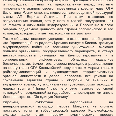
характер. Бывший губернатор встречал Президента в аэропорту
и последовал с ним на представление перед местным
чиновничьим активом своего преемника в кресле главы ОГА
Валентина Резниченко, являющегося стопроцентной креатурой
главы АП Бориса Ложкина. При этом отставник во
всеуслышание заявил, что у него с главой государства нет
конфликта и каких-либо недоразумений, а Порошенко в свою
очередь подчеркнул ценность для страны Коломойского и его
команды, которых считает настоящими патриотами.
Таким образом, опасения украинского экспертного сообщества,
что “приватовцы” на радость Кремлю начнут с Киевом громкую
внутривидовую войну на взаимное уничтожение, включая
попытки организации государственного переворота, и станут
дестабилизировать ситуацию на Днепропетровщине и в
сопредельных прифронтовых областях, оказались
беспочвенными. Более того, в своем последнем распоряжении
на посту главы ОГА Коломойский поручил всем мэрам, главам
райгосадминистраций и руководителям территориальных
органов министерств и далее направлять все усилия на
сохранение единства страны и обороны от внешних и
внутренних врагов, ну а финальным губернаторским аккордом
лидера группы “Приват” стал его отчет вместе со своей
командой о проделанной за год работе на последнем митинге в
Днепропетровске “За единую Украину”.
Впрочем, субботнее мероприятие на
днепропетровской площади Героев Майдана не столько
поставило точку в губернаторской карьере Коломойского,
сколько дало старт новому политическому проекту