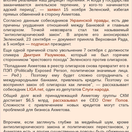
вполне реальный наш дефицит терпения. А когда у государства
заканчивается ангельское терпение, у кого-то начинается
адский период”, —
заявил
15 ноября Зеленский, избегая
прямых обвинений в сторону Ахметова.
Согласно данным собеседников
Украинской правды
, есть две
причины ухудшения отношений между Банковой и главным
олигархом. Точкой невозврата стал так называемый
“антиолигархический закон”. В апреле его анонсировал
Зеленский, 23 сентября — документ приняла Верховная Рада,
а 5 ноября —
подписал
президент.
Еще одной причиной стало увольнение 7 октября с должности
спикера
Дмитрия Разумкова
, который не был горячим
сторонником “крестового похода” Зеленского против олигархов.
“Попадание Ахметова в реестр олигархов снова превратит его в
ПЭП (Politically Exposed Person, политически значимые лица.
—
Ред
.) . Поэтому ему будет сложно сотрудничать с
международными банками, привлекать кредиты. Поэтому он
воспринял закон об олигархах как личное”, — рассказывает
собеседник
LIGA.net
, один из депутатов
Слуги народа
.
Общий долг всей принадлежащей Ахметову группы СКМ
достигает $6,5 млрд,
рассказывал
ее CEO
Олег Попов
.
Сложности с привлечением новых кредитов могут стать
проблемой для бизнеса Ахметова.
Впрочем, если заглянуть глубже за медийный шум, кроме
антиолигархического закона и политических перестановок, у
Ахметова есть и другие существенные поводы быть обиженным