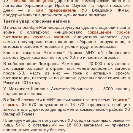
УЗ
сначала попрощался
директор по коммерческой работе и
логистике Укрзализныци Иракли Эзугбая, а через несколько
дней — и
сам председатель УЗ
Владимир Жмак,
продержавшийся в должности чуть дольше полугода.
Третий удар: списание вагонов
В начале октября Мининфраструктуры сделало еще один шаг в
войне с олигархом: инициировало
сокращение сроков
эксплуатации грузовых вагонов
. Инициатива касается двух
самых популярных типов вагонов в Украине: полувагонов, в
которых в основном перевозят уголь и руду, и зерновозов.
Как это касается Ахметова? Приказ МИУ об обновлении
вагонов будет касаться не только УЗ, но и частных игроков.
В собственности Лемтранса Ахметова — 20 000 полувагонов,
это самый большой в стране парк железнодорожных вагонов
после УЗ. Часть из них — тоже с истекшим сроком
эксплуатации, некоторые по дешевке куплены после списания в
России в 2015 году.
У Метинвест-Шиппинг Ахметова-Новинского — 3700 единиц
подвижного состава.
В общей сложности в МИУ рассчитывают за это время
“списать”
с рынка
38 670 полувагонов и 18 772 зерновозов, сообщил
заместитель директора департамента коммерческой работы УЗ
Валерий Ткачев.
Планируемая доля полувагонов УЗ среди списанных с рынка —
лишь 54%, с остальными — 18 009 вагонами — придется
попрощаться частному бизнесу.