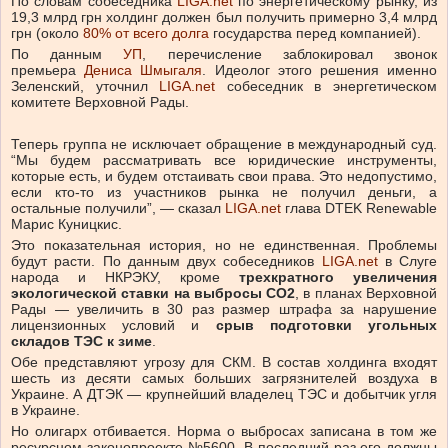
По словам собеседника
LIGA.net
по энергетическому рынку, из
19,3 млрд грн холдинг должен был получить примерно 3,4 млрд
грн (около
80% от всего долга
государства перед компанией).
По данным
УП
, перечисление заблокировал звонок
премьера
Дениса Шмыгаля
. Идеолог этого решения именно
Зеленский, уточнил
LIGA.net
собеседник в энергетическом
комитете Верховной Рады.
Теперь группа не исключает обращение в международный суд.
“Мы будем рассматривать все юридические инструменты,
которые есть, и будем отстаивать свои права. Это недопустимо,
если кто-то из участников рынка не получил деньги, а
остальные получили”, — сказал
LIGA.net
глава DTEK Renewable
Марис Куницкис.
Это показательная история, но не единственная. Проблемы
будут расти. По данным двух собеседников
LIGA.net
в Слуге
народа и НКРЭКУ, кроме
трехкратного увеличения
экологической ставки на выбросы СО2
, в планах Верховной
Рады — увеличить в 30 раз размер штрафа за нарушение
лицензионных условий и
срыв подготовки угольных
складов ТЭС к зиме
.
Обе представляют угрозу для СКМ. В состав холдинга входят
шесть из десяти самых больших загрязнителей воздуха в
Украине. А ДТЭК — крупнейший владелец ТЭС и добытчик угля
в Украине.
Но олигарх отбивается. Норма о выбросах записана в том же
ресурсном законопроекте №5600. В последний раз его должны