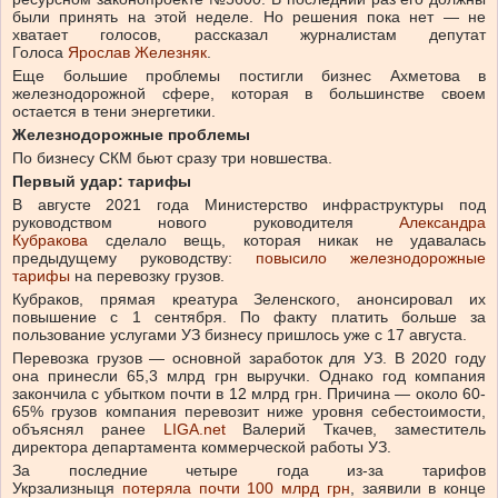
были принять на этой неделе. Но решения пока нет — не
хватает голосов, рассказал журналистам депутат
Голоса
Ярослав Железняк
.
Еще большие проблемы постигли бизнес Ахметова в
железнодорожной сфере, которая в большинстве своем
остается в тени энергетики.
Железнодорожные проблемы
По бизнесу СКМ бьют сразу три новшества.
Первый удар: тарифы
В августе 2021 года Министерство инфраструктуры под
руководством нового руководителя
Александра
Кубракова
сделало вещь, которая никак не удавалась
предыдущему руководству:
повысило железнодорожные
тарифы
на перевозку грузов.
Кубраков, прямая креатура Зеленского, анонсировал их
повышение с 1 сентября. По факту платить больше за
пользование услугами УЗ бизнесу пришлось уже с 17 августа.
Перевозка грузов — основной заработок для УЗ. В 2020 году
она принесли 65,3 млрд грн выручки. Однако год компания
закончила с убытком почти в 12 млрд грн. Причина — около 60-
65% грузов компания перевозит ниже уровня себестоимости,
объяснял ранее
LIGA.net
Валерий Ткачев, заместитель
директора департамента коммерческой работы УЗ.
За последние четыре года из-за тарифов
Укрзализныця
потеряла почти 100 млрд грн
, заявили в конце