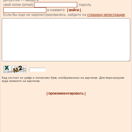
дискуссии — введите
свой логин (email)
, пароль
и нажмите
| войти |
.
Если Вы еще не зарегистрировались, зайдите на
страницу регистрации
.
Код состоит из цифр и латинских букв, изображенных на картинке. Для перезагрузки
кода кликните на картинке.
| прокомментировать |