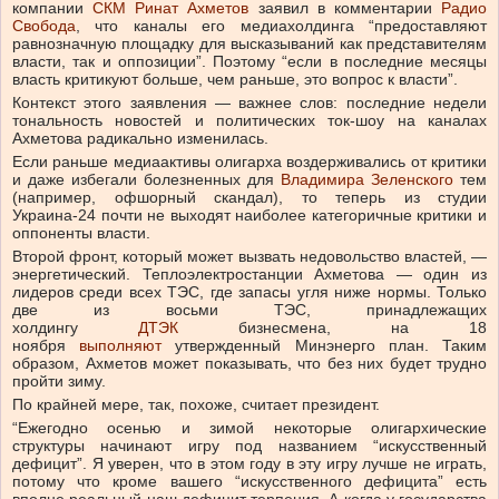
компании
СКМ
Ринат Ахметов
заявил в комментарии
Радио
Свобода
, что каналы его медиахолдинга “предоставляют
равнозначную площадку для высказываний как представителям
власти, так и оппозиции”. Поэтому “если в последние месяцы
власть критикуют больше, чем раньше, это вопрос к власти”.
Контекст этого заявления — важнее слов: последние недели
тональность новостей и политических ток-шоу на каналах
Ахметова радикально изменилась.
Если раньше медиаактивы олигарха воздерживались от критики
и даже избегали болезненных для
Владимира Зеленского
тем
(например, офшорный скандал), то теперь из студии
Украина-24 почти не выходят наиболее категоричные критики и
оппоненты власти.
Второй фронт, который может вызвать недовольство властей, —
энергетический. Теплоэлектростанции Ахметова — один из
лидеров среди всех ТЭС, где запасы угля ниже нормы. Только
две из восьми ТЭС, принадлежащих
холдингу
ДТЭК
бизнесмена, на 18
ноября
выполняют
утвержденный Минэнерго план. Таким
образом, Ахметов может показывать, что без них будет трудно
пройти зиму.
По крайней мере, так, похоже, считает президент.
“Ежегодно осенью и зимой некоторые олигархические
структуры начинают игру под названием “искусственный
дефицит”. Я уверен, что в этом году в эту игру лучше не играть,
потому что кроме вашего “искусственного дефицита” есть