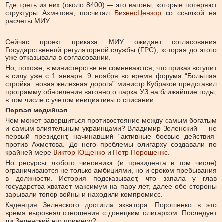
Где треть из них (около 8400) — это вагоны, которые потеряют
структуры Ахметова, посчитал
БизнесЦензор
со ссылкой на
расчеты МИУ.
Сейчас проект приказа МИУ ожидает согласования
Государственной регуляторной службы (ГРС), которая до этого
уже отказывала в согласовании.
Но, похоже, в министерстве не сомневаются, что приказ вступит
в силу уже с 1 января. 9 ноября во время форума “Большая
стройка: новая железная дорога” министр Кубраков представил
программу обновления вагонного парка УЗ на ближайшие годы,
в том числе с учетом инициативы о списании.
Первая медийная
Чем может завершиться противостояние между самым богатым
и самым влиятельным украинцами? Владимир Зеленский — не
первый президент, начинавший “активные боевые действия”
против Ахметова. До него проблемы олигарху создавали по
крайней мере
Виктор Ющенко
и
Петр Порошенко
.
Но ресурсы любого чиновника (и президента в том числе)
ограничиваются не только амбициями, но и сроком пребывания
в должности. История подсказывает, что запала у глав
государства хватает максимум на пару лет, далее обе стороны
зарывали топор войны и находили компромисс.
Каденция Зеленского достигла экватора. Порошенко в это
время выровнял отношения с донецким олигархом. Последует
ли Зеленский его примеру?