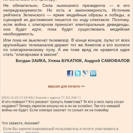
Не обязательно. Сила нынешнего президента — в его
непредсказуемости. Но есть и закономерность. Источник
рейтинга Зеленского — яркие медийные образы и победы, а
сценарий их достижения пишется по ходу спектакля. Поэтому,
если война с олигархом приносит электоральные дивиденды,
она будет идти, пока будет существовать медийная
необходимость.
Или пока не выключат телевизор. В конце концов, пульт от всех
крупнейших телеканалов держит тот же Ахметов и его коллеги
по олигархическому пулу. А им тоже вряд ли нравится идея
стать “олигархами в законе”.
Богдан ЗАИКА, Уляна БУКАТЮК, Андрей САМОФАЛОВ
версия для печати >>
[2021-11-23 17:18:40] [ Аноним с адреса 77.111.246.* ]
И кто поверит? Кто рискнет тронуть Ахметова? Те кто у него лапу сосал
недавно? Теперь окрепли клоуны но и он не ослабел. Так что никакой
войны не будет. Если олигарх захочет то сольет их на помойку.
Что скажете, Аноним?
Если Вы зарегистрированный пользователь и хотите участвовать в