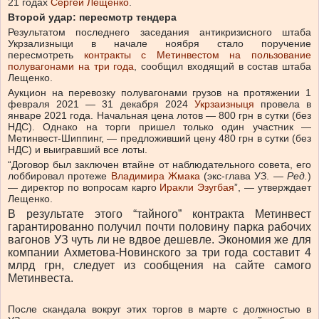
21 годах
Сергей Лещенко
.
Второй удар: пересмотр тендера
Результатом последнего заседания антикризисного штаба
Укрзализныци в начале ноября стало поручение
пересмотреть
контракты с Метинвестом на пользование
полувагонами на три года
, сообщил входящий в состав штаба
Лещенко.
Аукцион на перевозку полувагонами грузов на протяжении 1
февраля 2021 — 31 декабря 2024
Укрзаизныця
провела в
январе 2021 года. Начальная цена лотов — 800 грн в сутки (без
НДС). Однако на торги пришел только один участник —
Метинвест-Шиппинг, — предложивший цену 480 грн в сутки (без
НДС) и выигравший все лоты.
“Договор был заключен втайне от наблюдательного совета, его
лоббировал протеже
Владимира Жмака
(экс-глава УЗ. —
Ред.
)
— директор по вопросам карго
Иракли Эзугбая
”, — утверждает
Лещенко.
В результате этого “тайного” контракта Метинвест
гарантированно получил почти половину парка рабочих
вагонов УЗ чуть ли не вдвое дешевле. Экономия же для
компании Ахметова-Новинского за три года составит 4
млрд грн, следует из сообщения на сайте самого
Метинвеста.
После скандала вокруг этих торгов в марте с должностью в