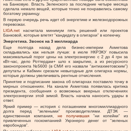
на Банковую. Власть Зеленского за последние четыре месяца
сделала немало вещей, которые точно не понравились самому
богатому украинцу.
В первую очередь речь идет об энергетике и железнодорожных
перевозках.
LIGA.net
насчитала минимум пять решений или проектов
Банковой, которые влетят “кандидату в олигархи” в копеечку.
Энергетика. Звонок на 3 миллиарда
Еще полгода назад дела бизнес-империи Ахметова
складывались как нельзя лучше: в июле НКРЭКУ повысила
максимальный порог цены на электроэнергию с 2 до 4 грн за
кВт-час, дело Роттердам+ шло к закрытию, а из ресурсного
законопроекта №5600 (в СМИ его назвали “антиахметовским”)
депутаты и Кабмин срезали невыгодные для олигарха нормы,
которые должны увеличивать рентные отчисления.
Принятие и подписание закона об олигархах поставило точку в
мирных отношениях. На канале Ахметова появилась критика
президента, сообщения о возможных веерных отключениях
электроэнергии этой зимой. Власть начала наносить удары в
ответ.
Яркий пример — история с погашением многомиллиардного
долга перед “зелеными” производителями. ДТЭК —
единственная компания,
не получившая
”ни копейки” из
привлеченных госкомпанией Укрэнерго денег от “зеленых
евробондов”.