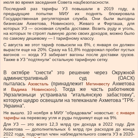
июля во время заседания Совета нацбезопасности.
Последний раз тарифы УЗ повышали в 2019 году, а
предыдущие попытки МИУ их поднять блокировала
Государственная регуляторная служба. Они были выгодны
бизнесам Ахметова, Новинского, Жеваго и Фирташа, для
которых УЗ — основная служба доставки. Возить руду и уголь,
на которых те строят львиную долю своих доходов, можно было
по самому дешевому — I тарифному классу.
С августа же этот тариф повысили на 8%, с января он должен
вырасти еще на 20%. Сразу на 51,8% подорожал пробег пустых
вагонов — когда УЗ забирает вагоны после доставки грузов.
Также в УЗ “подтянули” остальную тарифную сетку.
В октябре “снести” это решение через Окружной
административный суд (ОАСК)
пыталась
(принадлежит
Ахметова
Азовсталь
Метинвесту
и
). Тогда же часть работников
Вадима Новинского
Укрзализныци устраивала “итальянскую забастовку”,
которую щедро освещали на телеканале Ахметова “ТРК-
Украина”.
Не вышло. 10 ноября в МИУ “обрадовали” новостью:
с января
тарифы
на перевозку угля и руды поднимут еще на 9%.
Для УЗ — это всего 12,3 млрд грн дохода в 2022 году. Для
Ахметова — дополнительных 6 млрд грн расходов до конца
2022 года, подсчитал член наблюдательного совета УЗ в 2020-