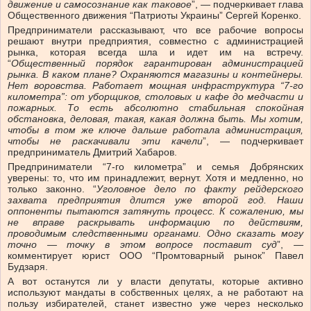
движение и самосознание как таковое
”, — подчеркивает глава
Общественного движения “Патриоты Украины” Сергей Коренко.
Предприниматели рассказывают, что все рабочие вопросы
решают внутри предприятия, совместно с администрацией
рынка, которая всегда шла и идет им на встречу.
“
Общественный порядок гарантирован администрацией
рынка. В каком плане? Охраняются магазины и контейнеры.
Нет воровства. Работает мощная инфраструктура “7-го
километра”: от уборщиков, столовых и кафе до медчасти и
пожарных. То есть абсолютно стабильная спокойная
обстановка, деловая, такая, какая должна быть. Мы хотим,
чтобы в том же ключе дальше работала администрация,
чтобы не раскачивали эти качели
”, — подчеркивает
предприниматель Дмитрий Хабаров.
Предприниматели “7-го километра” и семья Добрянских
уверены: то, что им принадлежит, вернут. Хотя и медленно, но
только законно. “
Уголовное дело по факту рейдерского
захвата предприятия длится уже второй год. Наши
оппоненты пытаются затянуть процесс. К сожалению, мы
не вправе раскрывать информацию по действиям,
проводимым следственными органами. Одно сказать могу
точно — точку в этом вопросе поставит суд
”, —
комментирует юрист ООО “Промтоварный рынок” Павел
Будзаря.
А вот останутся ли у власти депутаты, которые активно
используют мандаты в собственных целях, а не работают на
пользу избирателей, станет известно уже через несколько