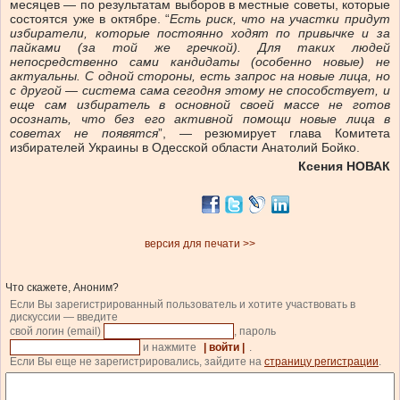
месяцев — по результатам выборов в местные советы, которые
состоятся уже в октябре. “
Есть риск, что на участки придут
избиратели, которые постоянно ходят по привычке и за
пайками (за той же гречкой). Для таких людей
непосредственно сами кандидаты (особенно новые) не
актуальны. С одной стороны, есть запрос на новые лица, но
с другой — система сама сегодня этому не способствует, и
еще сам избиратель в основной своей массе не готов
осознать, что без его активной помощи новые лица в
советах не появятся
”, — резюмирует глава Комитета
избирателей Украины в Одесской области Анатолий Бойко.
Ксения НОВАК
версия для печати >>
Что скажете, Аноним?
Если Вы зарегистрированный пользователь и хотите участвовать в
дискуссии — введите
свой логин (email)
, пароль
и нажмите
| войти |
.
Если Вы еще не зарегистрировались, зайдите на
страницу регистрации
.