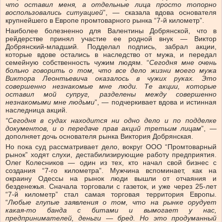
что оставил меня, а отдельные лица просто топорно
воспользовались ситуацией
”, — сказала вдова основателя
крупнейшего в Европе промтоварного рынка “7-й километр”.
Наиболее болезненно для Валентины Добрянской, что в
рейдерстве принял участие ее родной внук — Виктор
Добрянский-младший. Подделал подпись, забрал акции,
которые вдове остались в наследство от мужа, и передал
семейную собственность чужим людям. “
Сегодня мне очень
больно говорить о том, что все дело жизни моего мужа
Виктора Леонтьевича оказалось в чужих руках. Это
совершенно незнакомые мне люди. Те акции, которые
оставил мой супруг, разделены между совершенно
незнакомыми мне людьми
”, — подчеркивает вдова и истинная
наследница акций.
“Сегодня в судах находится ни одно дело и по подделке
документов, и о передаче прав акций третьим лицам
”, —
дополняет дочь основателя рынка Виктория Добрянская.
Но пока суд рассматривает дело, вокруг ООО “Промтоварный
рынок” ходят слухи, дестабилизирующие работу предприятия.
Олег Колесников — один из тех, кто начал свой бизнес с
создания “7-го километра”. Мужчина вспоминает, как на
окраину Одессы на рынок люди вышли от отчаяния и
безденежья. Сначала торговали с газеток, и уже через 25-лет
“7-й километр” стал самая торговая территория Европы.
“
Любые глупые заявления о том, что на рынке орудует
какая-то банда с битами и вымогает у нас,
предпринимателей, деньги — бред. Но это продуманный