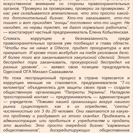
искусственное внимание со стороны правоохранительных
органов.
“Проверки за проверками, проверки за проверками. У
нас уже складывается впечатление, что это просто какой-
то дополнительный бизнес. Кто-то заказывает, кто-то
пишет и вот приходят “гонцы” постоянно что-то ищут. Не
находят, но нервы трепят, не дают нормально работать
”,
— констатирует частный предприниматель Елена Кобылянская.
Сломать коррупцию и безнаказанность среди
правоохранительных органов уже пообещал и глава области.
“
Чтобы ты не начал в Одессе, придет прокуратура и все
прекратит. И кроме того возбудит на тебя уголовное дело.
И более того все заканчивается закулисной сделкой. Этот
беспредел пора заканчивать, прокурорский беспредел на
разных уровнях
”, — заявил свою позицию председатель
Одесской ОГА Михаил Саакашвили.
Но пока люстрационный процесс в стране тормозится и
коррупции меньше не становится, предприниматели “7-го
километра” объединились для защиты своих прав — создали
общественную организацию “Патриоты Украины”. Наладили
трехсторонний контакт — предприниматель — администрация
— учредители. “
Помимо нашей организации вокруг нашего
рынка существуют, как я их определяю, “секты”
численностью от 3 до 20 человек. Они хватаются за какую-
то проблему и раздувают из этого скандал. Прибежать в
администрацию или пробиться к учредителям и продать
это выгодно. Это просто очередной бизнес “карманных
общественников”, дискредитирующих общественное