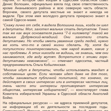
партия, от которой был избран в Одесский областной совет
Денис Волошин, официально взяла под свою ответственность
кроме Ананьевского района и всю северную часть области.
Впрочем, своего депутата местные не знают и никогда не
видели. При этом имя молодого депутата прекрасно знают в
самой Одессе-маме.
“Скажу лично от себя, я видела Волошина лишь, когда он шел
в депутаты. Мол, захотел мальчик стать депутатом. Точно
так же как внук основателя рынка “7-й километр” такой же
мальчик Добрянский-младший. Они захотели стать
депутатами. Но чтобы иметь уважение среди людей, нужно
же хоть что-то в своей жизни сделать. Ну, хотя бы
популистски поинтересовались, чем народ живет, какие у
нас проблемы. А этих никогда не видишь, не знаешь, чем они
занимаются, где воду мутят. Встретится с этими горе-
депутатами невозможно”, —
отмечает одесситка, частный
предприниматель Ольга Кобылянская.
“Многие идут в депутаты, чтобы использовать мандат в
собственных целях. Если человек идет даже не для того,
чтобы заниматься публичной политикой, то конечно, он
действует в своих интересах или в интересах частных лиц,
очень часто эти интересы противоречат интересам
общества, интересам избирателей”
, — констатирует глава
Комитета избирателей Украины в Одесской области Анатолий
Бойко.
На официальных ресурсах — ни адреса приемной депутатов,
ни информации об их деятельности за последние годы.
Совпадение? Именно столько длится судебный процесс по