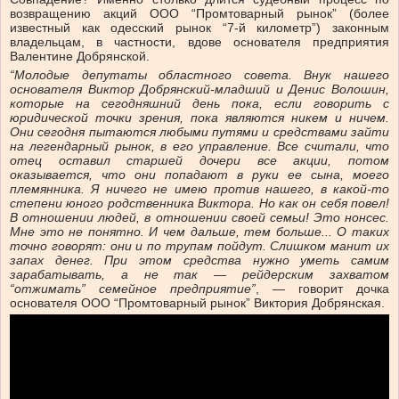
возвращению акций ООО “Промтоварный рынок” (более
известный как одесский рынок “7-й километр”) законным
владельцам, в частности, вдове основателя предприятия
Валентине Добрянской.
“Молодые депутаты областного совета. Внук нашего
основателя Виктор Добрянский-младший и Денис Волошин,
которые на сегодняшний день пока, если говорить с
юридической точки зрения, пока являются никем и ничем.
Они сегодня пытаются любыми путями и средствами зайти
на легендарный рынок, в его управление. Все считали, что
отец оставил старшей дочери все акции, потом
оказывается, что они попадают в руки ее сына, моего
племянника. Я ничего не имею против нашего, в какой-то
степени юного родственника Виктора. Но как он себя повел!
В отношении людей, в отношении своей семьи! Это нонсес.
Мне это не понятно. И чем дальше, тем больше... О таких
точно говорят: они и по трупам пойдут. Слишком манит их
запах денег. При этом средства нужно уметь самим
зарабатывать, а не так — рейдерским захватом
“отжимать” семейное предприятие”
, — говорит дочка
основателя ООО “Промтоварный рынок” Виктория Добрянская.