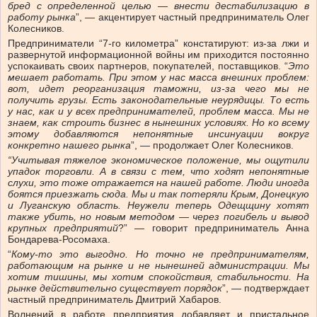
бред с определенной целью — внести дестабилизацию в
работу рынка
”, — акцентирует частный предприниматель Олег
Колесников.
Предприниматели “7-го километра” констатируют: из-за лжи и
развернутой информационной войны им приходится постоянно
успокаивать своих партнеров, покупателей, поставщиков. “
Это
мешает работать. При этом у нас масса внешних проблем:
вот, идет реорганизация таможни, из-за чего мы не
получить грузы. Есть законодательные неурядицы. То есть
у нас, как и у всех предпринимателей, проблем масса. Мы не
знаем, как строить бизнес в нынешних условиях. Но ко всему
этому добавляются непонятные инсинуации вокруг
конкретно нашего рынка
”, — продолжает Олег Колесников.
“Учитывая тяжелое экономическое положение, мы ощутили
упадок торговли. А в связи с тем, что ходят непонятные
слухи, это тоже отражается на нашей работе. Люди иногда
боятся приезжать сюда. Мы и так потеряли Крым, Донецкую
и Луганскую область. Неужели теперь Одещщину хотят
также убить, но новым методом — через погибель и вывод
крупных предприятий
?” — говорит предприниматель Анна
Бондарева-Росомаха.
“
Кому-то это выгодно. Но точно не предпринимателям,
работающим на рынке и не нынешней администрации. Мы
хотим тишины, мы хотим спокойствия, стабильности. На
рынке действительно существует порядок
”, — подтверждает
частный предприниматель Дмитрий Хабаров.
Волнений в работе предприятия добавляет и пристальное