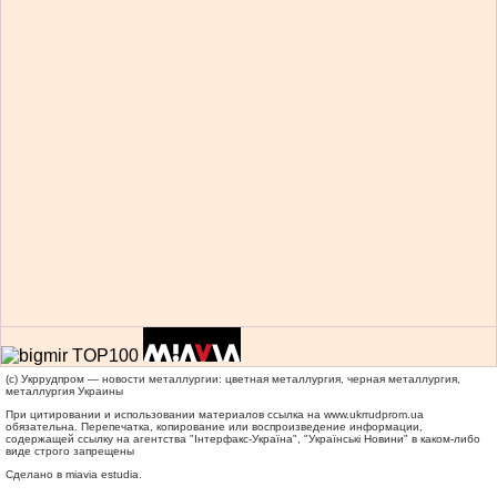
(c) Укррудпром — новости металлургии: цветная металлургия, черная металлургия,
металлургия Украины
При цитировании и использовании материалов ссылка на
www.ukrrudprom.ua
обязательна. Перепечатка, копирование или воспроизведение информации,
содержащей ссылку на агентства "Iнтерфакс-Україна", "Українськi Новини" в каком-либо
виде строго запрещены
Сделано в miavia estudia.