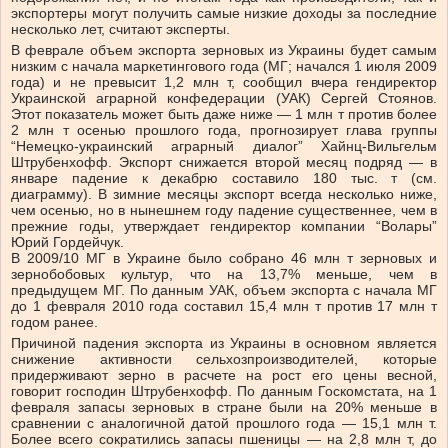
экспортеры могут получить самые низкие доходы за последние
несколько лет, считают эксперты.
В феврале объем экспорта зерновых из Украины будет самым
низким с начала маркетингового года (МГ; начался 1 июля 2009
года) и не превысит 1,2 млн т, сообщил вчера гендиректор
Украинской аграрной конфедерации (УАК) Сергей Стоянов.
Этот показатель может быть даже ниже — 1 млн т против более
2 млн т осенью прошлого года, прогнозирует глава группы
“Немецко-украинский аграрный диалог” Хайнц-Вильгельм
Штрубенхофф. Экспорт снижается второй месяц подряд — в
январе падение к декабрю составило 180 тыс. т (см.
диаграмму). В зимние месяцы экспорт всегда несколько ниже,
чем осенью, но в нынешнем году падение существеннее, чем в
прежние годы, утверждает гендиректор компании “Волары”
Юрий Гордейчук.
В 2009/10 МГ в Украине было собрано 46 млн т зерновых и
зернобобовых культур, что на 13,7% меньше, чем в
предыдущем МГ. По данным УАК, объем экспорта с начала МГ
до 1 февраля 2010 года составил 15,4 млн т против 17 млн т
годом ранее.
Причиной падения экспорта из Украины в основном является
снижение активности сельхозпроизводителей, которые
придерживают зерно в расчете на рост его цены весной,
говорит господин Штрубенхофф. По данным Госкомстата, на 1
февраля запасы зерновых в стране были на 20% меньше в
сравнении с аналогичной датой прошлого года — 15,1 млн т.
Более всего сократились запасы пшеницы — на 2,8 млн т, до