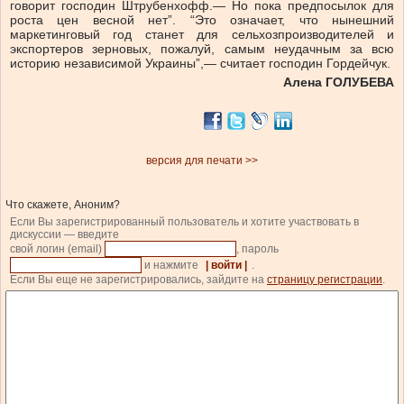
говорит господин Штрубенхофф.— Но пока предпосылок для
роста цен весной нет”. “Это означает, что нынешний
маркетинговый год станет для сельхозпроизводителей и
экспортеров зерновых, пожалуй, самым неудачным за всю
историю независимой Украины”,— считает господин Гордейчук.
Алена ГОЛУБЕВА
версия для печати >>
Что скажете, Аноним?
Если Вы зарегистрированный пользователь и хотите участвовать в
дискуссии — введите
свой логин (email)
, пароль
и нажмите
| войти |
.
Если Вы еще не зарегистрировались, зайдите на
страницу регистрации
.