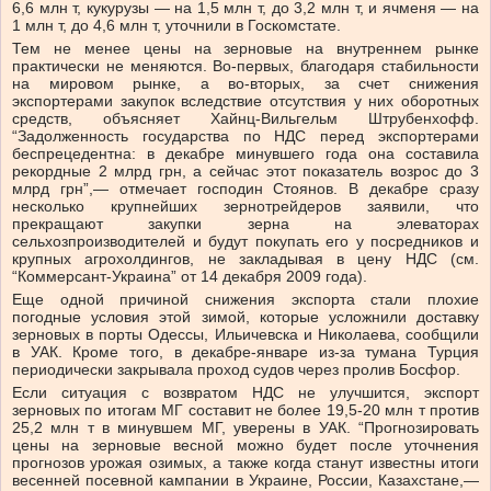
6,6 млн т, кукурузы — на 1,5 млн т, до 3,2 млн т, и ячменя — на
1 млн т, до 4,6 млн т, уточнили в Госкомстате.
Тем не менее цены на зерновые на внутреннем рынке
практически не меняются. Во-первых, благодаря стабильности
на мировом рынке, а во-вторых, за счет снижения
экспортерами закупок вследствие отсутствия у них оборотных
средств, объясняет Хайнц-Вильгельм Штрубенхофф.
“Задолженность государства по НДС перед экспортерами
беспрецедентна: в декабре минувшего года она составила
рекордные 2 млрд грн, а сейчас этот показатель возрос до 3
млрд грн”,— отмечает господин Стоянов. В декабре сразу
несколько крупнейших зернотрейдеров заявили, что
прекращают закупки зерна на элеваторах
сельхозпроизводителей и будут покупать его у посредников и
крупных агрохолдингов, не закладывая в цену НДС (см.
“Коммерсант-Украина” от 14 декабря 2009 года).
Еще одной причиной снижения экспорта стали плохие
погодные условия этой зимой, которые усложнили доставку
зерновых в порты Одессы, Ильичевска и Николаева, сообщили
в УАК. Кроме того, в декабре-январе из-за тумана Турция
периодически закрывала проход судов через пролив Босфор.
Если ситуация с возвратом НДС не улучшится, экспорт
зерновых по итогам МГ составит не более 19,5-20 млн т против
25,2 млн т в минувшем МГ, уверены в УАК. “Прогнозировать
цены на зерновые весной можно будет после уточнения
прогнозов урожая озимых, а также когда станут известны итоги
весенней посевной кампании в Украине, России, Казахстане,—