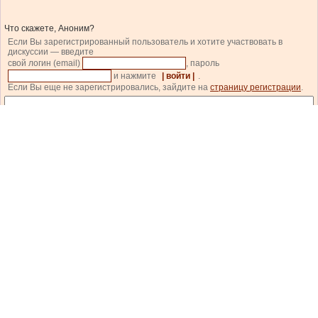
Что скажете, Аноним?
Если Вы зарегистрированный пользователь и хотите участвовать в
дискуссии — введите
свой логин (email)
, пароль
и нажмите
| войти |
.
Если Вы еще не зарегистрировались, зайдите на
страницу регистрации
.
Код состоит из цифр и латинских букв, изображенных на картинке. Для перезагрузки
кода кликните на картинке.
| прокомментировать |