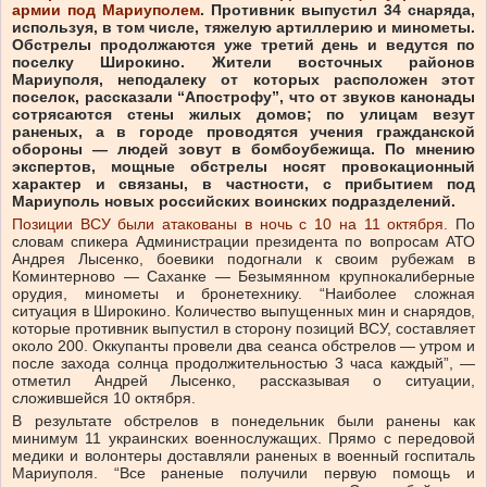
армии под Мариуполем
. Противник выпустил 34 снаряда,
используя, в том числе, тяжелую артиллерию и минометы.
Обстрелы продолжаются уже третий день и ведутся по
поселку Широкино. Жители восточных районов
Мариуполя, неподалеку от которых расположен этот
поселок, рассказали “Апострофу”, что от звуков канонады
сотрясаются стены жилых домов; по улицам везут
раненых, а в городе проводятся учения гражданской
обороны — людей зовут в бомбоубежища. По мнению
экспертов, мощные обстрелы носят провокационный
характер и связаны, в частности, с прибытием под
Мариуполь новых российских воинских подразделений.
Позиции ВСУ были атакованы в ночь с 10 на 11 октября.
По
словам спикера Администрации президента по вопросам АТО
Андрея Лысенко, боевики подогнали к своим рубежам в
Коминтерново — Саханке — Безымянном крупнокалиберные
орудия, минометы и бронетехнику. “Наиболее сложная
ситуация в Широкино. Количество выпущенных мин и снарядов,
которые противник выпустил в сторону позиций ВСУ, составляет
около 200. Оккупанты провели два сеанса обстрелов — утром и
после захода солнца продолжительностью 3 часа каждый”, —
отметил Андрей Лысенко, рассказывая о ситуации,
сложившейся 10 октября.
В результате обстрелов в понедельник были ранены как
минимум 11 украинских военнослужащих. Прямо с передовой
медики и волонтеры доставляли раненых в военный госпиталь
Мариуполя. “Все раненые получили первую помощь и