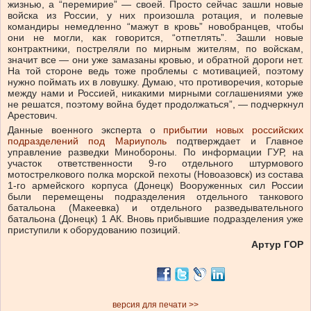
жизнью, а “перемирие” — своей. Просто сейчас зашли новые
войска из России, у них произошла ротация, и полевые
командиры немедленно “мажут в кровь” новобранцев, чтобы
они не могли, как говорится, “отпетлять”. Зашли новые
контрактники, постреляли по мирным жителям, по войскам,
значит все — они уже замазаны кровью, и обратной дороги нет.
На той стороне ведь тоже проблемы с мотивацией, поэтому
нужно поймать их в ловушку. Думаю, что противоречия, которые
между нами и Россией, никакими мирными соглашениями уже
не решатся, поэтому война будет продолжаться”, — подчеркнул
Арестович.
Данные военного эксперта о
прибытии новых российских
подразделений под Мариуполь
подтверждает и Главное
управление разведки Минобороны. По информации ГУР, на
участок ответственности 9-го отдельного штурмового
мотострелкового полка морской пехоты (Новоазовск) из состава
1-го армейского корпуса (Донецк) Вооруженных сил России
были перемещены подразделения отдельного танкового
батальона (Макеевка) и отдельного разведывательного
батальона (Донецк) 1 АК. Вновь прибывшие подразделения уже
приступили к оборудованию позиций.
Артур ГОР
версия для печати >>