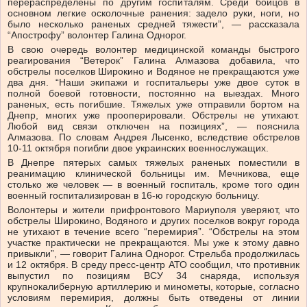
перераспределены по другим госпиталям. Среди бойцов в
основном легкие осколочные ранения: задело руки, ноги, но
было несколько раненых средней тяжести”, — рассказала
“Апострофу” волонтер Галина Однорог.
В свою очередь волонтер медицинской команды быстрого
реагирования “Ветерок” Галина Алмазова добавила, что
обстрелы поселков Широкино и Водяное не прекращаются уже
два дня. “Наши экипажи и госпитальеры уже двое суток в
полной боевой готовности, постоянно на выездах. Много
раненых, есть погибшие. Тяжелых уже отправили бортом на
Днепр, многих уже прооперировали. Обстрелы не утихают.
Любой вид связи отключен на позициях”, — пояснила
Алмазова. По словам Андрея Лысенко, вследствие обстрелов
10-11 октября погибли двое украинских военнослужащих.
В Днепре пятерых самых тяжелых раненых поместили в
реанимацию клинической больницы им. Мечникова, еще
столько же человек — в военный госпиталь, кроме того один
военный госпитализирован в 16-ю городскую больницу.
Волонтеры и жители прифронтового Мариуполя уверяют, что
обстрелы Широкино, Водяного и других поселков вокруг города
не утихают в течение всего “перемирия”. “Обстрелы на этом
участке практически не прекращаются. Мы уже к этому давно
привыкли”, — говорит Галина Однорог. Стрельба продолжилась
и 12 октября. В среду пресс-центр АТО сообщил, что противник
выпустил по позициям ВСУ 34 снаряда, используя
крупнокалиберную артиллерию и минометы, которые, согласно
условиям перемирия, должны быть отведены от линии