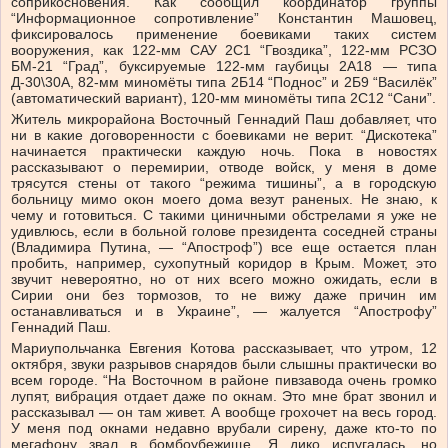
соприкосновения. Как сообщил координатор группы
“Информационное сопротивление” Константин Машовец,
фиксировалось применение боевиками таких систем
вооружения, как 122-мм САУ 2С1 “Гвоздика”, 122-мм РСЗО
БМ-21 “Град”, буксируемые 122-мм гаубицы 2А18 — типа
Д-30\30А, 82-мм миномёты типа 2Б14 “Поднос” и 2Б9 “Василёк”
(автоматический вариант), 120-мм миномёты типа 2С12 “Сани”.
Житель микрорайона Восточный Геннадий Паш добавляет, что
ни в какие договоренности с боевиками не верит. “Дискотека”
начинается практически каждую ночь. Пока в новостях
рассказывают о перемирии, отводе войск, у меня в доме
трясутся стены от такого “режима тишины”, а в городскую
больницу мимо окон моего дома везут раненых. Не знаю, к
чему и готовиться. С такими циничными обстрелами я уже не
удивлюсь, если в больной голове президента соседней страны
(Владимира Путина, — “Апостроф”) все еще остается план
пробить, например, сухопутный коридор в Крым. Может, это
звучит невероятно, но от них всего можно ожидать, если в
Сирии они без тормозов, то не вижу даже причин им
останавливаться и в Украине”, — жалуется “Апострофу”
Геннадий Паш.
Мариупольчанка Евгения Котова рассказывает, что утром, 12
октября, звуки разрывов снарядов были слышны практически во
всем городе. “На Восточном в районе пивзавода очень громко
лупят, вибрация отдает даже по окнам. Это мне брат звонил и
рассказывал — он там живет. А вообще грохочет на весь город.
У меня под окнами недавно врубали сирену, даже кто-то по
мегафону звал в бомбоубежище. Я дико испугалась, но