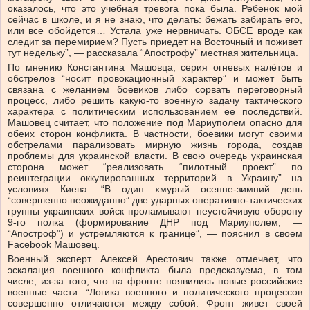
оказалось, что это учебная тревога пока была. Ребенок мой
сейчас в школе, и я не знаю, что делать: бежать забирать его,
или все обойдется… Устала уже нервничать. ОБСЕ вроде как
следит за перемирием? Пусть приедет на Восточный и поживет
тут недельку”, — рассказала “Апострофу” местная жительница.
По мнению Константина Машовца, серия огневых налётов и
обстрелов “носит провокационный характер” и может быть
связана с желанием боевиков либо сорвать переговорный
процесс, либо решить какую-то военную задачу тактического
характера с политическим использованием ее последствий.
Машовец считает, что положение под Мариуполем опасно для
обеих сторон конфликта. В частности, боевики могут своими
обстрелами парализовать мирную жизнь города, создав
проблемы для украинской власти. В свою очередь украинская
сторона может “реализовать “пилотный проект” по
реинтеграции оккупированных территорий в Украину” на
условиях Киева. “В один хмурый осенне-зимний день
“совершенно неожиданно” две ударных оперативно-тактических
группы украинских войск проламывают неустойчивую оборону
9-го полка (формирование ДНР под Мариуполем, —
“Апостроф”) и устремляются к границе”, — пояснил в своем
Facebook Машовец.
Военный эксперт Алексей Арестович также отмечает, что
эскалация военного конфликта была предсказуема, в том
числе, из-за того, что на фронте появились новые российские
военные части. “Логика военного и политического процессов
совершенно отличаются между собой. Фронт живет своей