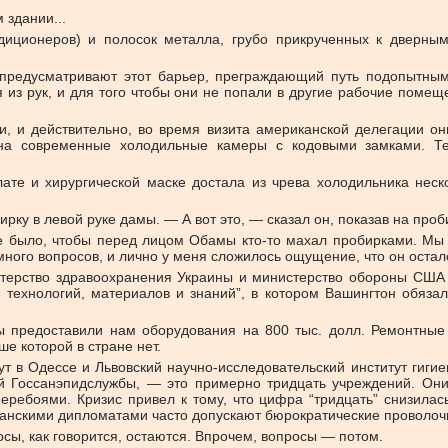
 здании...
ндиционеров) и полосок металла, грубо прикрученных к дверны
 предусматривают этот барьер, преграждающий путь подопытн
ся из рук, и для того чтобы они не попали в другие рабочие пом
, и действительно, во время визита американской делегации о
 на современные холодильные камеры с кодовыми замками. Те
е и хирургической маске достала из чрева холодильника неско
рку в левой руке дамы. — А вот это, — сказал он, показав на про
не было, чтобы перед лицом Обамы кто-то махал пробирками. Мы 
ного вопросов, и лично у меня сложилось ощущение, что он осталс
истерство здравоохранения Украины и министерство обороны США 
 технологий, материалов и знаний”, в котором Вашингтон обяза
предоставили нам оборудования на 800 тыс. долл. Ремонтные р
е которой в стране нет.
т в Одессе и Львовский научно-исследовательский институт гиги
й Госсанэпидслужбы, — это примерно тридцать учреждений. Они 
ребоями. Кризис привел к тому, что цифра “тридцать” снизилась
канскими дипломатами часто допускают бюрократические проволочк
осы, как говорится, остаются. Впрочем, вопросы — потом.