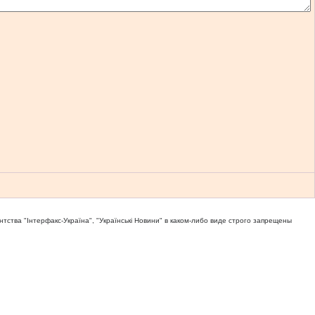
тва "Iнтерфакс-Україна", "Українськi Новини" в каком-либо виде строго запрещены