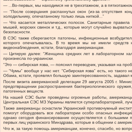
— ...Во-первых, мы находимся не в трехэтажном, а в пятиэтажном
— “После созерцания распахнутых окон (из-за отсутствия ко
холодильнику, опечатанному только лишь ниткой...”
— Что касается металлических полосок. Санитарные правила
мышей, морских свинок и т.д., которые могут случайно вырвать
безопасности.
В СЭС также сберегаются патогены, инфекционные возбудители
которого опечатывалась. В то время мы не имели средств
видеонаблюдения, кстати, благодаря американцам.
— Цитирую далее: “Женщина средних лет в лабораторном халат
произнесла по-украински.
“Это — сибирская язва, — пояснил переводчик, указывая на проби
— “Чумы” вообще у нас нет. “Сибирская язва” есть, но такого 
Обама, кстати, проявлял большую заинтересованность, задавал м
После визита американской делегации 29 августа 2005 г. Мин
предотвращении распространения бактериологического оружия,
патогенных веществ.
На нашей СЭС были проведены огромные работы, американцы 
Центральная СЭС МЗ Украины является суперлабораторией, лучш
Также американцы оснастили Украинский противочумный институ
помогут оборудовать все лаборатории особо опасных инфекци
однако сегодня финансирование осуществляется с большими пе
первых лиц украинского Минздрава, которые в общении с амери
Что ж, за такую помощь американцам, конечно, спасибо, но вопр