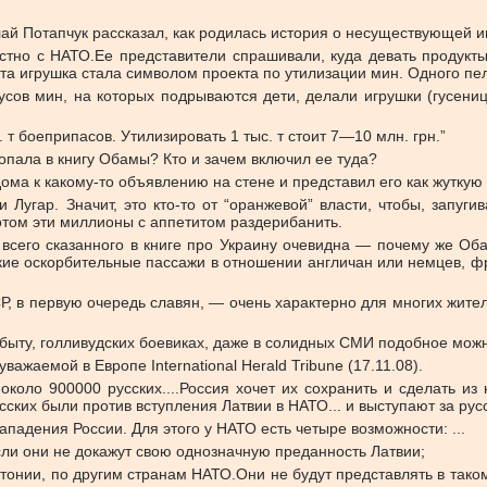
ай Потапчук рассказал, как родилась история о несуществующей и
стно с НАТО.Ее представители спрашивали, куда девать продукты
та игрушка стала символом проекта по утилизации мин. Одного п
пусов мин, на которых подрываются дети, делали игрушки (гусени
т боеприпасов. Утилизировать 1 тыс. т стоит 7—10 млн. грн.”
опала в книгу Обамы? Кто и зачем включил ее туда?
ома к какому-то объявлению на стене и представил его как жутку
 Лугар. Значит, это кто-то от “оранжевой” власти, чтобы, запуг
отом эти миллионы с аппетитом раздерибанить.
сего сказанного в книге про Украину очевидна — почему же Оба
кие оскорбительные пассажи в отношении англичан или немцев, фр
Р, в первую очередь славян, — очень характерно для многих жите
быту, голливудских боевиках, даже в солидных СМИ подобное можн
ажаемой в Европе International Herald Tribune (17.11.08).
коло 900000 русских....Россия хочет их сохранить и сделать из
сских были против вступления Латвии в НАТО... и выступают за русс
адения России. Для этого у НАТО есть четыре возможности: ...
если они не докажут свою однозначную преданность Латвии;
стонии, по другим странам НАТО.Они не будут представлять в таком