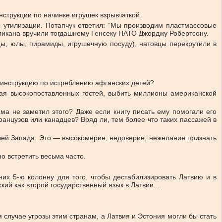
нструкции по начинке игрушек взрывчаткой.
 утилизации. Потапчук ответил: “Мы производим пластмассовые
еликана вручили тогдашнему Генсеку НАТО Джорджу Робертсону.
цы, юлы, пирамиды, игрушечную посуду), натовцы перекрутили в
ю инструкцию по истреблению афганских детей?
ивая высокопоставленных гостей, выбить миллионы американской
ма не заметил этого? Даже если книгу писать ему помогали его
анцузов или канадцев? Вряд ли, тем более что таких пассажей в
лей Запада. Это — высокомерие, недоверие, нежелание признать
о встретить весьма часто.
 них 5-ю колонну для того, чтобы дестабилизировать Латвию и в
кий как второй государственный язык в Латвии...
 случае угрозы этим странам, а Латвия и Эстония могли бы стать