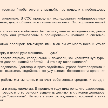
м косякам (чтобы отгонять мышей), нас подвели к небольшому
ым животным. В СЭС проводятся исследования инфицированных
ещения, двери обшивались такими полосками. Это норматив нашей
ни хранились в обычном бытовом кухонном холодильнике, дверь
перь они установлены в бронированной комнате с системой
лько пробирок, взмахнула ими в 30 см от моего носа и что-то
бирку в левой руке женщины, — чума”.
просто открыли холодильник и показали, как хранятся культуры.
я доволен нашей работой... И кто ему такое написал?
подписали “договор о противодействии угрозе биотерроризма и
лся оказывать содействие по улучшению безопасности хранения
аботы мы выполняли за счет собственных средств, и сегодня
ены и эпидемиологии. В прошлом году шла речь, что американцы
говорили о готовности выделить десятки миллионов долларов,
 до “семи-пяти”. Но есть в этом охлаждении отношений и вина
и”.