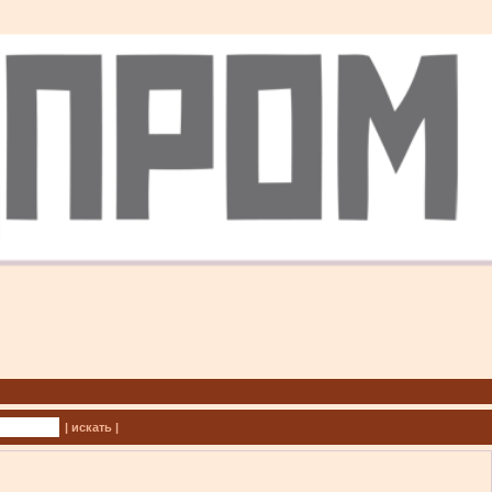
| искать |