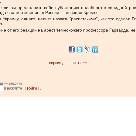
.
е ли вы представить себе публикацию подобного в солидной рос
гда частное мнение, в России — позиция Кремля.
 Украину, однако, нельзя назвать “расистскими”, как это сделал 
а.
чие от его реакции на арест темнокожего профессора Гарварда, н
версия для печати >>
ии — введите
и нажмите
| войти |
.