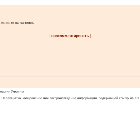
 кликните на картинке.
| прокомментировать |
ллургия Украины
 Перепечатка, копирование или воспроизведение информации, содержащей ссылку на агентс