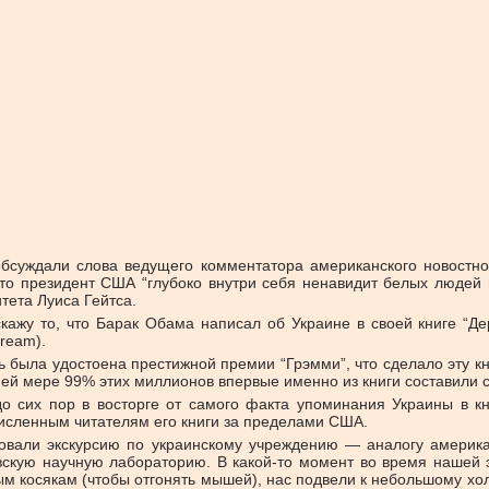
суждали слова ведущего комментатора американского новостног
 что президент США “глубоко внутри себя ненавидит белых людей 
тета Луиса Гейтса.
ескажу то, что Барак Обама написал об Украине в своей книге “
Dream).
пись была удостоена престижной премии “Грэмми”, что сделало эт
й мере 99% этих миллионов впервые именно из книги составили св
о сих пор в восторге от самого факта упоминания Украины в кн
численным читателям его книги за пределами США.
изовали экскурсию по украинскому учреждению — аналогу амери
кую научную лабораторию. В какой-то момент во время нашей эк
ым косякам (чтобы отгонять мышей), нас подвели к небольшому х