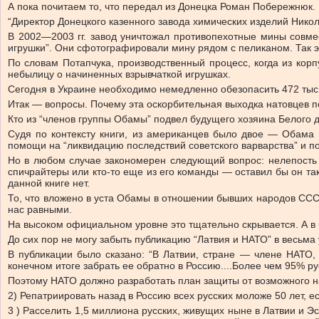
А пока почитаем то, что передал из Донецка Роман Побережнюк.
“Директор Донецкого казенного завода химических изделий Никол
В 2002—2003 гг. завод уничтожал противопехотные мины совме
игрушки”. Они сфотографировали мину рядом с пеликаном. Так э
По словам Потапчука, производственный процесс, когда из кор
небылицу о начиненных взрывчаткой игрушках.
Сегодня в Украине необходимо немедленно обезопасить 472 тыс. 
Итак — вопросы. Почему эта оскорбительная выходка натовцев п
Кто из “членов группы Обамы” подвел будущего хозяина Белого д
Судя по контексту книги, из американцев было двое — Обама и
помощи на “ликвидацию последствий советского варварства” и п
Но в любом случае закономерен следующий вопрос: нелепость в
спичрайтеры или кто-то еще из его команды — оставил бы он та
данной книге нет.
То, что вложено в уста Обамы в отношении бывших народов ССС
нас равными.
На высоком официальном уровне это тщательно скрывается. А в 
До сих пор не могу забыть публикацию “Латвия и НАТО” в весьма ув
В публикации было сказано: “В Латвии, стране — члене НАТО, о
конечном итоге забрать ее обратно в Россию....Более чем 95% ру
Поэтому НАТО должно разработать план защиты от возможного нап
2) Репатриировать назад в Россию всех русских моложе 50 лет, 
3 ) Расселить 1,5 миллиона русских, живущих ныне в Латвии и Э