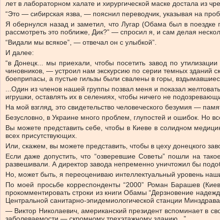
лет в лабораторном халате и хирургической маске достала из чре
“Это — сибирская язва, — пояснил переводчик, указывая на проби
Я обернулся назад и заметил, что Лугар (Обама был в поездке 
рассмотреть это поближе, Дик?” — спросил я, и сам делая нескол
“Видали мы всякое”, — отвечал он с улыбкой”.
И далее:
“в Донецк... мы приехали, чтобы посетить завод по утилизаци
чиновников, — устроил нам экскурсию по серии темных зданий с
боеприпасы, а пустые гильзы были свалены в горы, вздымавшиес
...Один из членов нашей группы позвал меня и показал желтоваты
игрушки, оставлять их в селениях, чтобы ничего не подозревающ
На мой взгляд, это свидетельство человеческого безумия — памя
Безусловно, в Украине много проблем, глупостей и ошибок. Но в
Вы можете представить себе, чтобы в Киеве в солидном медици
всех присутствующих.
Или, скажем, вы можете представить, чтобы в цеху донецкого зав
Если даже допустить, что “озверевшие Советы” пошли на такое
развешивали. А директор завода непременно уничтожил бы подоб
Но, может быть, я переоцениваю интеллектуальный уровень наш
По моей просьбе корреспонденты “2000” Роман Барашев (Кие
прокомментировать строки из книги Обамы “Дерзновение надежды
Центральной санитарно-эпидемиологической станции Минздрава 
— Виктор Николаевич, американский президент вспоминает в св
заболеваемости — скромному трехэтажному зданию...”