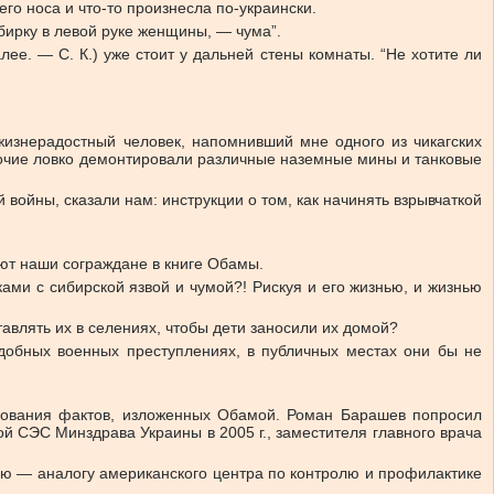
го носа и что-то произнесла по-украински.
обирку в левой руке женщины, — чума”.
ее. — С. К.) уже стоит у дальней стены комнаты. “Не хотите ли
 жизнерадостный человек, напомнивший мне одного из чикагских
абочие ловко демонтировали различные наземные мины и танковые
 войны, сказали нам: инструкции о том, как начинять взрывчаткой
ают наши сограждане в книге Обамы.
ми с сибирской язвой и чумой?! Рискуя и его жизнью, и жизнью
тавлять их в селениях, чтобы дети заносили их домой?
подобных военных преступлениях, в публичных местах они бы не
дования фактов, изложенных Обамой. Роман Барашев попросил
й СЭС Минздрава Украины в 2005 г., заместителя главного врача
ию — аналогу американского центра по контролю и профилактике