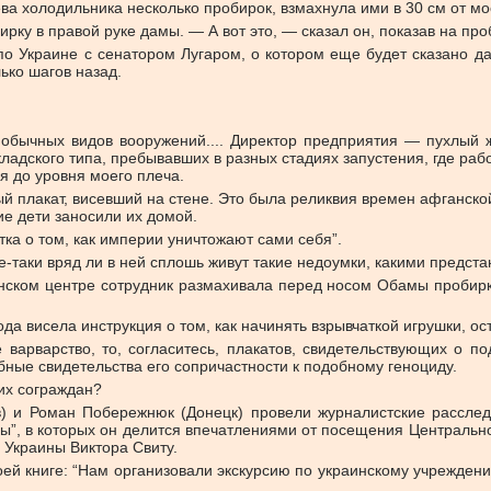
ва холодильника несколько пробирок, взмахнула ими в 30 см от мое
рку в правой руке дамы. — А вот это, — сказал он, показав на пр
по Украине с сенатором Лугаром, о котором еще будет сказано дал
ько шагов назад.
и обычных видов вооружений.... Директор предприятия — пухлый
кладского типа, пребывавших в разных стадиях запустения, где р
я до уровня моего плеча.
й плакат, висевший на стене. Это была реликвия времен афганской
ие дети заносили их домой.
тка о том, как империи уничтожают сами себя”.
се-таки вряд ли в ней сплошь живут такие недоумки, какими предст
нском центре сотрудник размахивала перед носом Обамы пробирка
ода висела инструкция о том, как начинять взрывчаткой игрушки, ос
 варварство, то, согласитесь, плакатов, свидетельствующих о 
ные свидетельства его сопричастности к подобному геноциду.
их сограждан?
в) и Роман Побережнюк (Донецк) провели журналистские рассле
”, в которых он делится впечатлениями от посещения Центрально
Украины Виктора Свиту.
оей книге: “Нам организовали экскурсию по украинскому учрежден