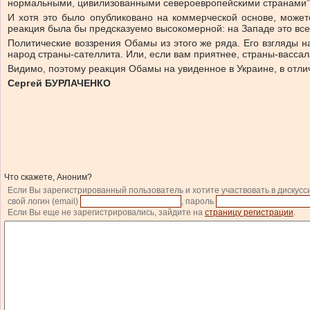
нормальными, цивилизованными североевропейскими странами”
И хотя это было опубликовано на коммерческой основе, может
реакция была бы предсказуемо высокомерной: на Западе это все
Политические воззрения Обамы из этого же ряда. Его взгляды на
народ страны-сателлита. Или, если вам приятнее, страны-вассал
Видимо, поэтому реакция Обамы на увиденное в Украине, в отли
Сергей БУРЛАЧЕНКО
Что скажете, Аноним?
Если Вы зарегистрированный пользователь и хотите участвовать в дискусс
свой логин (email)
, пароль
Если Вы еще не зарегистрировались, зайдите на
страницу регистрации
.