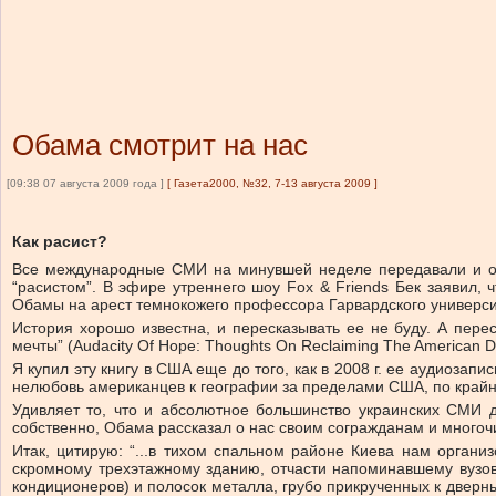
Обама смотрит на нас
[09:38 07 августа 2009 года ]
[
Газета2000, №32, 7-13 августа 2009
]
Как расист?
Все международные СМИ на минувшей неделе передавали и об
“расистом”. В эфире утреннего шоу Fox & Friends Бек заявил,
Обамы на арест темнокожего профессора Гарвардского универси
История хорошо известна, и пересказывать ее не буду. А пер
мечты” (Audacity Of Hope: Thoughts On Reclaiming The American 
Я купил эту книгу в США еще до того, как в 2008 г. ее аудиоза
нелюбовь американцев к географии за пределами США, по крайне
Удивляет то, что и абсолютное большинство украинских СМИ д
собственно, Обама рассказал о нас своим согражданам и много
Итак, цитирую: “...в тихом спальном районе Киева нам орган
скромному трехэтажному зданию, отчасти напоминавшему вузовс
кондиционеров) и полосок металла, грубо прикрученных к дверн