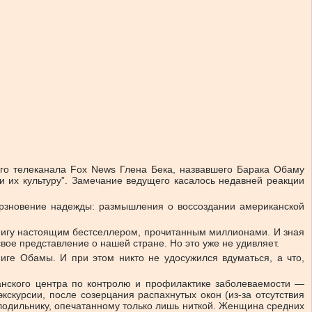
о телеканала Fox News Глена Бека, назвавшего Барака Обаму
и их культуру”. Замечание ведущего касалось недавней реакции
Дерзновение надежды: размышления о воссоздании американской
у книгу настоящим бестселлером, прочитанным миллионами. И зная
ое представление о нашей стране. Но это уже не удивляет.
иге Обамы. И при этом никто не удосужился вдуматься, а что,
канского центра по контролю и профилактике заболеваемости —
скурсии, после созерцания распахнутых окон (из-за отсутствия
олодильнику, опечатанному только лишь ниткой. Женщина средних