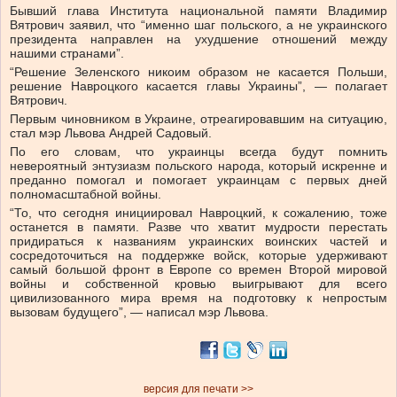
Бывший глава Института национальной памяти Владимир
Вятрович заявил, что “именно шаг польского, а не украинского
президента направлен на ухудшение отношений между
нашими странами”.
“Решение Зеленского никоим образом не касается Польши,
решение Навроцкого касается главы Украины”, — полагает
Вятрович.
Первым чиновником в Украине, отреагировавшим на ситуацию,
стал мэр Львова Андрей Садовый.
По его словам, что украинцы всегда будут помнить
невероятный энтузиазм польского народа, который искренне и
преданно помогал и помогает украинцам с первых дней
полномасштабной войны.
“То, что сегодня инициировал Навроцкий, к сожалению, тоже
останется в памяти. Разве что хватит мудрости перестать
придираться к названиям украинских воинских частей и
сосредоточиться на поддержке войск, которые удерживают
самый большой фронт в Европе со времен Второй мировой
войны и собственной кровью выигрывают для всего
цивилизованного мира время на подготовку к непростым
вызовам будущего”, — написал мэр Львова.
версия для печати >>