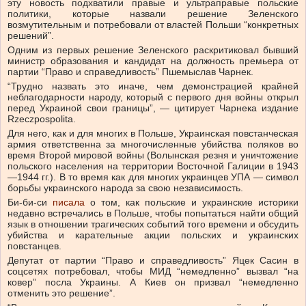
эту новость подхватили правые и ультраправые польские
политики, которые назвали решение Зеленского
возмутительным и потребовали от властей Польши “конкретных
решений”.
Одним из первых решение Зеленского раскритиковал бывший
министр образования и кандидат на должность премьера от
партии “Право и справедливость” Пшемыслав Чарнек.
“Трудно назвать это иначе, чем демонстрацией крайней
неблагодарности народу, который с первого дня войны открыл
перед Украиной свои границы”, — цитирует Чарнека издание
Rzeczpospolita.
Для него, как и для многих в Польше, Украинская повстанческая
армия ответственна за многочисленные убийства поляков во
время Второй мировой войны (Волынская резня и уничтожение
польского населения на территории Восточной Галиции в 1943
—1944 гг.). В то время как для многих украинцев УПА — символ
борьбы украинского народа за свою независимость.
Би-би-си
писала
о том, как польские и украинские историки
недавно встречались в Польше, чтобы попытаться найти общий
язык в отношении трагических событий того времени и обсудить
убийства и карательные акции польских и украинских
повстанцев.
Депутат от партии “Право и справедливость” Яцек Сасин в
соцсетях потребовал, чтобы МИД “немедленно” вызвал “на
ковер” посла Украины. А Киев он призвал “немедленно
отменить это решение”.