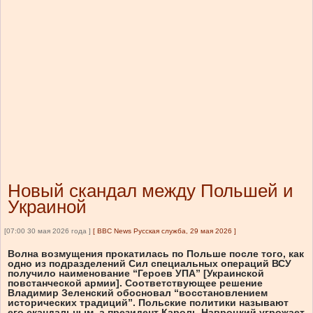
Новый скандал между Польшей и
Украиной
[07:00 30 мая 2026 года ]
[
BBC News Русская служба, 29 мая 2026
]
Волна возмущения прокатилась по Польше после того, как
одно из подразделений Сил специальных операций ВСУ
получило наименование “Героев УПА” [Украинской
повстанческой армии]. Соответствующее решение
Владимир Зеленский обосновал “восстановлением
исторических традиций”. Польские политики называют
его скандальным, а президент Кароль Навроцкий угрожает