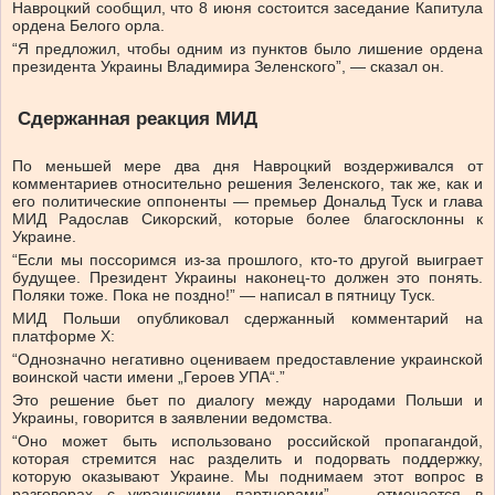
Навроцкий сообщил, что 8 июня состоится заседание Капитула
ордена Белого орла.
“Я предложил, чтобы одним из пунктов было лишение ордена
президента Украины Владимира Зеленского”, — сказал он.
Сдержанная реакция МИД
По меньшей мере два дня Навроцкий воздерживался от
комментариев относительно решения Зеленского, так же, как и
его политические оппоненты — премьер Дональд Туск и глава
МИД Радослав Сикорский, которые более благосклонны к
Украине.
“Если мы поссоримся из-за прошлого, кто-то другой выиграет
будущее. Президент Украины наконец-то должен это понять.
Поляки тоже. Пока не поздно!” — написал в пятницу Туск.
МИД Польши опубликовал сдержанный комментарий на
платформе X:
“Однозначно негативно оцениваем предоставление украинской
воинской части имени „Героев УПА“.”
Это решение бьет по диалогу между народами Польши и
Украины, говорится в заявлении ведомства.
“Оно может быть использовано российской пропагандой,
которая стремится нас разделить и подорвать поддержку,
которую оказывают Украине. Мы поднимаем этот вопрос в
разговорах с украинскими партнерами”, — отмечается в