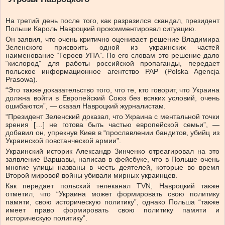
На третий день после того, как разразился скандал, президент
Польши Кароль Навроцкий прокомментировал ситуацию.
Он заявил, что очень критично оценивает решение Владимира
Зеленского присвоить одной из украинских частей
наименование “Героев УПА”. По его словам это решение дало
“кислород” для работы российской пропаганды, передает
польское информационное агентство PAP (Polska Agencja
Prasowa).
“Это также доказательство того, что те, кто говорит, что Украина
должна войти в Европейский Союз без всяких условий, очень
ошибаются”, — сказал Навроцкий журналистам.
“Президент Зеленский доказал, что Украина с ментальной точки
зрения […] не готова быть частью европейской семьи”, —
добавил он, упрекнув Киев в “прославлении бандитов, убийц из
Украинской повстанческой армии”.
Украинский историк Александр Зинченко отреагировал на это
заявление Варшавы, написав в фейсбуке, что в Польше очень
многие улицы названы в честь деятелей, которые во время
Второй мировой войны убивали мирных украинцев.
Как передает польский телеканал TVN, Навроцкий также
отметил, что “Украина может формировать свою политику
памяти, свою историческую политику”, однако Польша “также
имеет право формировать свою политику памяти и
историческую политику”.