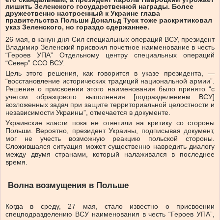
лишить Зеленского государственной награды. Более
дружественно настроенный к Украине глава
правительства Польши Дональд Туск тоже раскритиковал
указ Зеленского, но гораздо сдержаннее.
26 мая, в канун дня Сил специальных операций ВСУ, президент
Владимир Зеленский присвоил почетное наименование в честь
“Героев УПА” Отдельному центру специальных операций
“Север” ССО ВСУ.
Цель этого решения, как говорится в указе президента, —
“восстановление исторических традиций национальной армии”.
Решение о присвоении этого наименования было принято “с
учетом образцового выполнения [подразделением ВСУ]
возложенных задач при защите территориальной целостности и
независимости Украины”, отмечается в документе.
Украинские власти пока не ответили на критику со стороны
Польши. Вероятно, президент Украины, подписывая документ,
мог не учесть возможную реакцию польской стороны.
Сложившаяся ситуация может существенно навредить диалогу
между двумя странами, который налаживался в последнее
время.
Волна возмущения в Польше
Когда в среду, 27 мая, стало известно о присвоении
спецподразделению ВСУ наименования в честь “Героев УПА”,