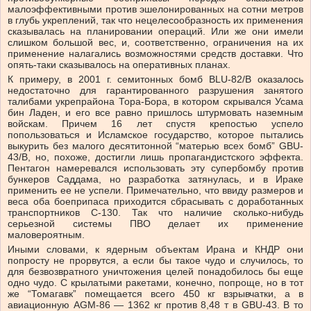
малоэффективными против эшелонированных на сотни метров
в глубь укреплений, так что нецелесообразность их применения
сказывалась на планировании операций. Или же они имели
слишком большой вес, и, соответственно, ограничения на их
применение налагались возможностями средств доставки. Что
опять-таки сказывалось на оперативных планах.
К примеру, в 2001 г. семитонных бомб BLU-82/B оказалось
недостаточно для гарантированного разрушения занятого
талибами укрепрайона Тора-Бора, в котором скрывался Усама
бин Ладен, и его все равно пришлось штурмовать наземным
войскам. Причем 16 лет спустя крепостью успело
попользоваться и Исламское государство, которое пытались
выкурить без малого десятитонной “матерью всех бомб” GBU-
43/B, но, похоже, достигли лишь пропагандистского эффекта.
Пентагон намеревался использовать эту супербомбу против
бункеров Саддама, но разработка затянулась, и в Ираке
применить ее не успели. Примечательно, что ввиду размеров и
веса оба боеприпаса приходится сбрасывать с доработанных
транспортников С-130. Так что наличие сколько-нибудь
серьезной системы ПВО делает их применение
маловероятным.
Иными словами, к ядерным объектам Ирана и КНДР они
попросту не прорвутся, а если бы такое чудо и случилось, то
для безвозвратного уничтожения целей понадобилось бы еще
одно чудо. С крылатыми ракетами, конечно, попроще, но в тот
же “Томагавк” помещается всего 450 кг взрывчатки, а в
авиационную AGM-86 — 1362 кг против 8,48 т в GBU-43. В то