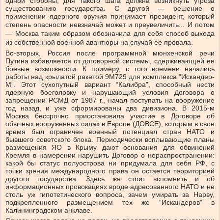
одной стороны, для такого шага должна возникнуть угроза
существованию государства. С другой — решение о
применении ядерного оружия принимает президент, который
степень опасности
невзначай
может и преувеличить... И потом
— Москва таким образом обозначила для себя способ выхода
из собственной военной авантюры на случай ее провала.
Во-вторых, Россия после программной мюнхенской речи
Путина избавляется от договорной системы, сдерживающей ее
боевые возможности. К примеру, с того времени начались
работы над крылатой ракетой 9М729 для комплекса “Искандер-
М”. Этот сухопутный вариант “Калибра”, способный нести
ядерную боеголовку и нарушающий условия Договора о
запрещении РСМД от 1987 г., начал поступать на вооружение
год назад, и уже сформированы два дивизиона. В 2015-м
Москва бессрочно приостановила участие в Договоре об
обычных вооруженных силах в Европе (ДОВСЕ), которым в свое
время был ограничен военный потенциал стран НАТО и
бывшего советского блока. Периодически всплывающие планы
размещения ЯО в Крыму дают основания для обвинений
Кремля в намерении нарушить Договор о нераспространении:
какой бы статус полуострова ни придумала для себя РФ, с
точки зрения международного права он остается территорией
другого государства. Здесь же стоит вспомнить и об
информационных провокациях вроде адресованного НАТО и не
столь уж гипотетического вопроса, зачем умирать за Нарву,
подкрепленного размещением тех же “Искандеров” в
Калининградском анклаве.