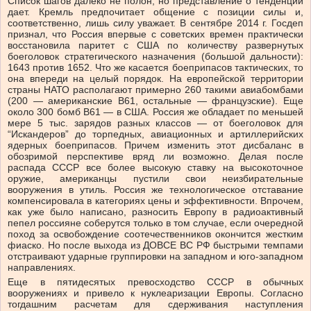
Список шагов далеко не полон, но представление о тенденции
дает. Кремль предпочитает общение с позиции силы и,
соответственно, лишь силу уважает. В сентябре 2014 г. Госдеп
признал, что Россия впервые с советских времен практически
восстановила паритет с США по количеству развернутых
боеголовок стратегического назначения (большой дальности):
1643 против 1652. Что же касается боеприпасов тактических, то
она впереди на целый порядок. На европейской территории
страны НАТО располагают примерно 260 такими авиабомбами
(200 — американские В61, остальные — французские). Еще
около 300 бомб В61 — в США. Россия же обладает по меньшей
мере 5 тыс. зарядов разных классов — от боеголовок для
“Искандеров” до торпедных, авиационных и артиллерийских
ядерных боеприпасов. Причем изменить этот дисбаланс в
обозримой перспективе вряд ли возможно. Делая после
распада СССР все более высокую ставку на высокоточное
оружие, американцы пустили свои неизбирательные
вооружения в утиль. Россия же технологическое отставание
компенсировала в категориях цены и эффективности. Впрочем,
как уже было написано, разносить Европу в радиоактивный
пепел россияне соберутся только в том случае, если очередной
поход за освобождение соотечественников окончится жестким
фиаско. Но после выхода из ДОВСЕ ВС РФ быстрыми темпами
отстраивают ударные группировки на западном и юго-западном
направлениях.
Еще в пятидесятых превосходство СССР в обычных
вооружениях и привело к нуклеаризации Европы. Согласно
тогдашним расчетам для сдерживания наступления