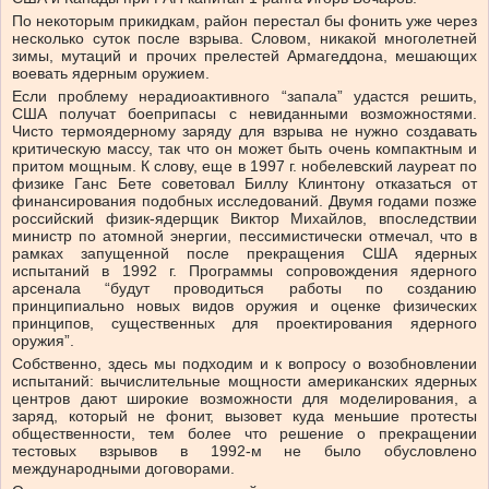
По некоторым прикидкам, район перестал бы фонить уже через
несколько суток после взрыва. Словом, никакой многолетней
зимы, мутаций и прочих прелестей Армагеддона, мешающих
воевать ядерным оружием.
Если проблему нерадиоактивного “запала” удастся решить,
США получат боеприпасы с невиданными возможностями.
Чисто термоядерному заряду для взрыва не нужно создавать
критическую массу, так что он может быть очень компактным и
притом мощным. К слову, еще в 1997 г. нобелевский лауреат по
физике Ганс Бете советовал Биллу Клинтону отказаться от
финансирования подобных исследований. Двумя годами позже
российский физик-ядерщик Виктор Михайлов, впоследствии
министр по атомной энергии, пессимистически отмечал, что в
рамках запущенной после прекращения США ядерных
испытаний в 1992 г. Программы сопровождения ядерного
арсенала “будут проводиться работы по созданию
принципиально новых видов оружия и оценке физических
принципов, существенных для проектирования ядерного
оружия”.
Собственно, здесь мы подходим и к вопросу о возобновлении
испытаний: вычислительные мощности американских ядерных
центров дают широкие возможности для моделирования, а
заряд, который не фонит, вызовет куда меньшие протесты
общественности, тем более что решение о прекращении
тестовых взрывов в 1992-м не было обусловлено
международными договорами.