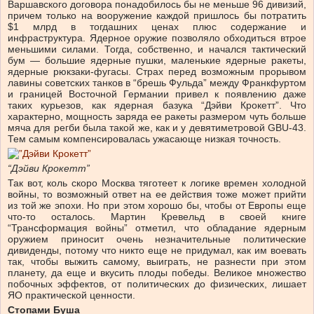
Варшавского договора понадобилось бы не меньше 96 дивизий,
причем только на вооружение каждой пришлось бы потратить
$1 млрд в тогдашних ценах плюс содержание и
инфраструктура. Ядерное оружие позволяло обходиться втрое
меньшими силами. Тогда, собственно, и начался тактический
бум — большие ядерные пушки, маленькие ядерные ракеты,
ядерные рюкзаки-фугасы. Страх перед возможным прорывом
лавины советских танков в “брешь Фульда” между Франкфуртом
и границей Восточной Германии привел к появлению даже
таких курьезов, как ядерная базука “Дэйви Крокетт”. Что
характерно, мощность заряда ее ракеты размером чуть больше
мяча для регби была такой же, как и у девятиметровой GBU-43.
Тем самым компенсировалась ужасающе низкая точность.
“Дэйви Крокетт”
Так вот, коль скоро Москва тяготеет к логике времен холодной
войны, то возможный ответ на ее действия тоже может прийти
из той же эпохи. Но при этом хорошо бы, чтобы от Европы еще
что-то осталось. Мартин Кревельд в своей книге
“Трансформация войны” отметил, что обладание ядерным
оружием приносит очень незначительные политические
дивиденды, потому что никто еще не придумал, как им воевать
так, чтобы выжить самому, выиграть, не разнести при этом
планету, да еще и вкусить плоды победы. Великое множество
побочных эффектов, от политических до физических, лишает
ЯО практической ценности.
Стопами Буша