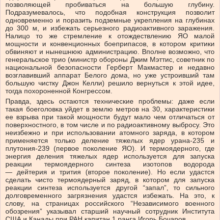
позволяющей пробиваться на большую глубину.
Подразумевалось, что подобная конструкция позволит
одновременно и поразить подземные укрепления на глубинах
до 300 м, и избежать серьезного радиоактивного заражения.
Налицо то же стремление к отождествлению ЯО малой
мощности и конвенционных боеприпасов, в котором критики
обвиняют и нынешнюю администрацию. Вполне возможно, что
генеральское трио (министр обороны Джим Мэттис, советник по
национальной безопасности Герберт Макмастер и недавно
возглавивший аппарат Белого дома, но уже устроивший там
большую чистку Джон Келли) решило вернуться к этой идее,
тогда похороненной Конгрессом.
Правда, здесь остаются технические проблемы: даже если
такая боеголовка уйдет в землю метров на 30, характеристики
ее взрыва при такой мощности будут мало чем отличаться от
поверхностного, в том числе и по радиоактивному выбросу. Это
неизбежно и при использовании атомного заряда, в котором
применяется только деление тяжелых ядер урана-235 и
плутония-239 (первое поколение ЯО). И термоядерного, где
энергия деления тяжелых ядер используется для запуска
реакции термоядерного синтеза изотопов водорода
— дейтерия и трития (второе поколение). Но если удастся
сделать чисто термоядерный заряд, в котором для запуска
реакции синтеза используется другой “запал”, то сильного
долговременного загрязнения удастся избежать. На это, к
слову, на страницах российского “Независимого военного
обозрения” указывал старший научный сотрудник Института
США и Канады при РАН капитан 1 ранга Игорь Бочаров.