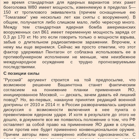
же время стандартная для ядерных вариантов этих ракет
боеголовка W80 имеет мощность, изменяемую в пределах 5—
150 кт тротилового эквивалента (причем оснащенные ею
“Томагавки” уже несколько лет как сняты с вооружения). В
общем, получается либо слишком мало, либо чересчур много.
Между тем стандартная ядерная бомба американских
вооруженных сил В61 имеет переменную мощность заряда от
0,3 до 170 кт. Но это если говорить только о мощности взрыва,
забыв о длительном радиоактивном заражении. Впрочем, к
нему мы еще вернемся. Сейчас же просто отметим, что этот
фактор удерживал Пентагон от соблазна использовать ее в
противобункерном исполнении не меньше, чем неизбежное
международное осуждение с трудно прогнозируемыми
последствиями.
С позиции силы
“Русский” аргумент строится на той предпосылке, что
возможное решение Вашингтона станет фактическим
согласием на понижение планки применения ЯО,
инициированное Москвой, — дескать, зачем давать ей лишний
повод? Но, во-первых, накануне принятия редакций военной
доктрины от 2010 и 2014 гг. в России разворачивалась широкая
дискуссия о возможности включения в нее пункта о
превентивном ядерном ударе. И хотя в результате до этого не
дошло, в документе все же появилось положение о том, что РФ
оставляет за собой право на применение ЯО даже в случае,
если против нее будет применено конвенциональное оружие.
Причем авторы явно намеренно избегали однозначности. С