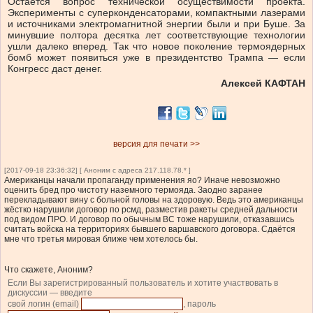
Остается вопрос технической осуществимости проекта.
Эксперименты с суперконденсаторами, компактными лазерами
и источниками электромагнитной энергии были и при Буше. За
минувшие полтора десятка лет соответствующие технологии
ушли далеко вперед. Так что новое поколение термоядерных
бомб может появиться уже в президентство Трампа — если
Конгресс даст денег.
Алексей КАФТАН
версия для печати >>
[2017-09-18 23:36:32] [ Аноним с адреса 217.118.78.* ]
Американцы начали пропаганду применения яо? Иначе невозможно
оценить бред про чистоту наземного термояда. Заодно заранее
перекладывают вину с больной головы на здоровую. Ведь это американцы
жёстко нарушили договор по рсмд, разместив ракеты средней дальности
под видом ПРО. И договор по обычным ВС тоже нарушили, отказавшись
считать войска на территориях бывшего варшавского договора. Сдаётся
мне что третья мировая ближе чем хотелось бы.
Что скажете, Аноним?
Если Вы зарегистрированный пользователь и хотите участвовать в
дискуссии — введите
свой логин (email)
, пароль