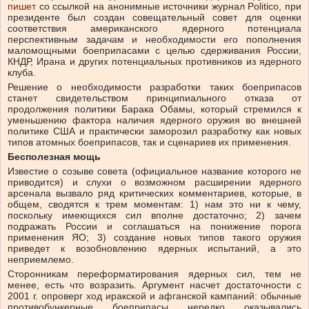
пишет
со ссылкой на анонимные источники журнал Politico, при
президенте был создан совещательный совет для оценки
соответствия американского ядерного потенциала
перспективным задачам и необходимости его пополнения
маломощными боеприпасами с целью сдерживания России,
КНДР, Ирана и других потенциальных противников из ядерного
клуба.
Решение о необходимости разработки таких боеприпасов
станет свидетельством принципиального отказа от
продолжения политики Барака Обамы, который стремился к
уменьшению фактора наличия ядерного оружия во внешней
политике США и практически заморозил разработку как новых
типов атомных боеприпасов, так и сценариев их применения.
Бесполезная мощь
Известие о созыве совета (официальное название которого не
приводится) и слухи о возможном расширении ядерного
арсенала вызвало ряд критических комментариев, которые, в
общем, сводятся к трем моментам: 1) нам это ни к чему,
поскольку имеющихся сил вполне достаточно; 2) зачем
подражать России и соглашаться на понижение порога
применения ЯО; 3) создание новых типов такого оружия
приведет к возобновлению ядерных испытаний, а это
неприемлемо.
Сторонникам переформатирования ядерных сил, тем не
менее, есть что возразить. Аргумент насчет достаточности с
2001 г. опроверг ход иракской и афганской кампаний: обычные
противобункерные боеприпасы нередко оказывались