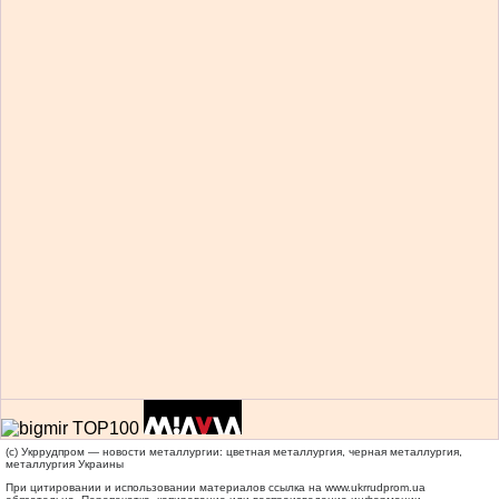
(c) Укррудпром — новости металлургии: цветная металлургия, черная металлургия,
металлургия Украины
При цитировании и использовании материалов ссылка на
www.ukrrudprom.ua