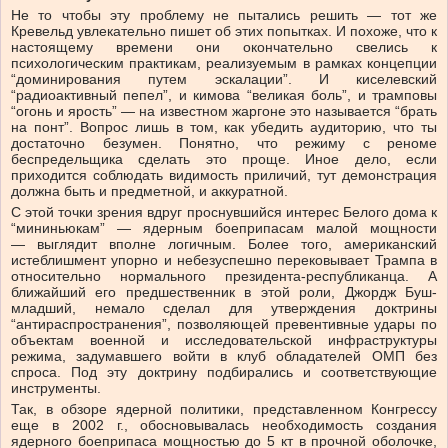
Не то чтобы эту проблему не пытались решить — тот же
Кревельд увлекательно пишет об этих попытках. И похоже, что к
настоящему времени они окончательно свелись к
психологическим практикам, реализуемым в рамках концепции
“доминирования путем эскалации”. И киселевский
“радиоактивный пепел”, и кимова “великая боль”, и трамповы
“огонь и ярость” — на известном жаргоне это называется “брать
на понт”. Вопрос лишь в том, как убедить аудиторию, что ты
достаточно безумен. Понятно, что режиму с реноме
беспредельщика сделать это проще. Иное дело, если
приходится соблюдать видимость приличий, тут демонстрация
должна быть и предметной, и аккуратной.
С этой точки зрения вдруг проснувшийся интерес Белого дома к
“мининьюкам” — ядерным боеприпасам малой мощности
— выглядит вполне логичным. Более того, американский
истеблишмент упорно и небезуспешно перековывает Трампа в
относительно нормального президента-республиканца. А
ближайший его предшественник в этой роли, Джордж Буш-
младший, немало сделал для утверждения доктрины
“антираспространения”, позволяющей превентивные удары по
объектам военной и исследовательской инфраструктуры
режима, задумавшего войти в клуб обладателей ОМП без
спроса. Под эту доктрину подбирались и соответствующие
инструменты.
Так, в обзоре ядерной политики, представленном Конгрессу
еще в 2002 г., обосновывалась необходимость создания
ядерного боеприпаса мощностью до 5 кт в прочной оболочке,