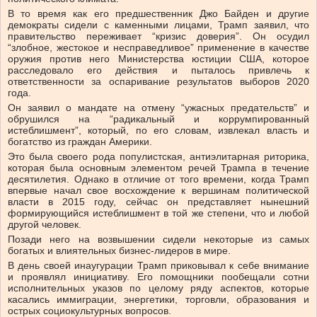
В то время как его предшественник Джо Байден и другие
демократы сидели с каменными лицами, Трамп заявил, что
правительство переживает “кризис доверия”. Он осудил
“злобное, жестокое и несправедливое” применение в качестве
оружия против него Министерства юстиции США, которое
расследовало его действия и пыталось привлечь к
ответственности за оспаривание результатов выборов 2020
года.
Он заявил о мандате на отмену “ужасных предательств” и
обрушился на “радикальный и коррумпированный
истеблишмент”, который, по его словам, извлекал власть и
богатство из граждан Америки.
Это была своего рода популистская, антиэлитарная риторика,
которая была основным элементом речей Трампа в течение
десятилетия. Однако в отличие от того времени, когда Трамп
впервые начал свое восхождение к вершинам политической
власти в 2015 году, сейчас он представляет нынешний
формирующийся истеблишмент в той же степени, что и любой
другой человек.
Позади него на возвышении сидели некоторые из самых
богатых и влиятельных бизнес-лидеров в мире.
В день своей инаугурации Трамп приковывал к себе внимание
и проявлял инициативу. Его помощники пообещали сотни
исполнительных указов по целому ряду аспектов, которые
касались иммиграции, энергетики, торговли, образования и
острых социокультурных вопросов.