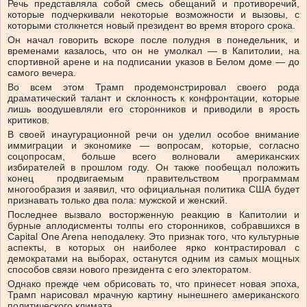
Речь представляла собой смесь обещаний и противоречий,
которые подчеркивали некоторые возможности и вызовы, с
которыми столкнется новый президент во время второго срока.
Он начал говорить вскоре после полудня в понедельник, и
временами казалось, что он не умолкал — в Капитолии, на
спортивной арене и на подписании указов в Белом доме — до
самого вечера.
Во всем этом Трамп продемонстрировал своего рода
драматический талант и склонность к конфронтации, которые
лишь воодушевляли его сторонников и приводили в ярость
критиков.
В своей инаугурационной речи он уделил особое внимание
иммиграции и экономике — вопросам, которые, согласно
соцопросам, больше всего волновали американских
избирателей в прошлом году. Он также пообещал положить
конец продвигаемым правительством программам
многообразия и заявил, что официальная политика США будет
признавать только два пола: мужской и женский.
Последнее вызвало восторженную реакцию в Капитолии и
бурные аплодисменты толпы его сторонников, собравшихся в
Capital One Arena неподалеку. Это признак того, что культурные
аспекты, в которых он наиболее ярко контрастировал с
демократами на выборах, останутся одним из самых мощных
способов связи нового президента с его электоратом.
Однако прежде чем обрисовать то, что принесет новая эпоха,
Трамп нарисовал мрачную картину нынешнего американского
политического климата.