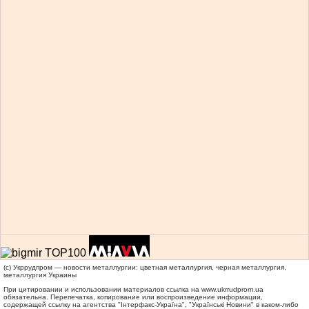
(c) Укррудпром — новости металлургии: цветная металлургия, черная металлургия,
металлургия Украины
При цитировании и использовании материалов ссылка на
www.ukrrudprom.ua
обязательна. Перепечатка, копирование или воспроизведение информации,
содержащей ссылку на агентства "Iнтерфакс-Україна", "Українськi Новини" в каком-либо