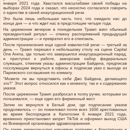
января 2021 года. Хвастался масштабами своей победы на
выборах 2024 года и сказал, что неохотно согласился говорить
о единстве в своей инаугурационной речи.
Это была лишь небольшая часть того, что ожидало нас до
конца дня — и что ждет нас в предстоящие четыре года.
На церемонии вечером в понедельник Трамп взял обычный
президентский ритуал — отмену распоряжений предыдущей
администрации — и превратил его в спектакль.
После произнесения еще одной извилистой речи — третьей за
день — Трамп перешел к небольшому столу на сцене Capital
One Arena, где только что завершился инаугурационный парад,
и приступил к работе, заморозив набор федеральных
служащих, отменив указы администрации Байдена, предписав
госслужащим вернуться в офисы и подписав указ о выходе из
Парижского соглашения по климату.
“Можете ли вы представить себе Джо Байдена, делающего
это?” Этот вопрос относился как к моменту, так и к содержанию
указов.
После церемонии Трамп разбросал в толпу ручки, которыми он
пользовался, — еще один его фирменный жест.
Затем он вернулся в Белый дом, где подписание указов
продолжилось — он помиловал почти всех 1600 арестованных
во время беспорядков в Капитолии 6 января 2021 года,
временно приостановил запрет TikTok и оформил выход США
из Всемирной организации здравоохранения.
Он также переосмыслил ключевую поправку к Конституции и