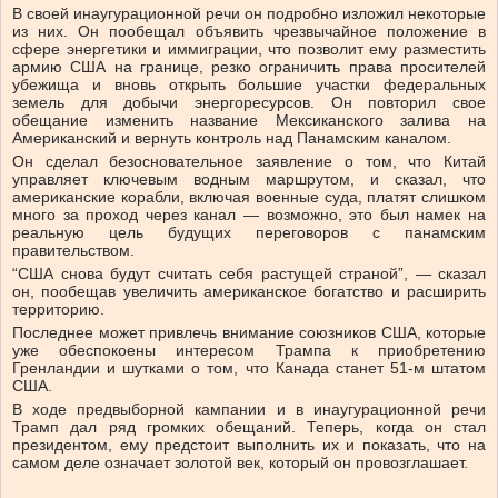
В своей инаугурационной речи он подробно изложил некоторые
из них. Он пообещал объявить чрезвычайное положение в
сфере энергетики и иммиграции, что позволит ему разместить
армию США на границе, резко ограничить права просителей
убежища и вновь открыть большие участки федеральных
земель для добычи энергоресурсов. Он повторил свое
обещание изменить название Мексиканского залива на
Американский и вернуть контроль над Панамским каналом.
Он сделал безосновательное заявление о том, что Китай
управляет ключевым водным маршрутом, и сказал, что
американские корабли, включая военные суда, платят слишком
много за проход через канал — возможно, это был намек на
реальную цель будущих переговоров с панамским
правительством.
“США снова будут считать себя растущей страной”, — сказал
он, пообещав увеличить американское богатство и расширить
территорию.
Последнее может привлечь внимание союзников США, которые
уже обеспокоены интересом Трампа к приобретению
Гренландии и шутками о том, что Канада станет 51-м штатом
США.
В ходе предвыборной кампании и в инаугурационной речи
Трамп дал ряд громких обещаний. Теперь, когда он стал
президентом, ему предстоит выполнить их и показать, что на
самом деле означает золотой век, который он провозглашает.