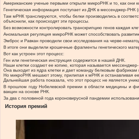
Американские ученые первыми открыли микроРНК и то, как они ко
Генетическая информация поступает из ДНК в мессенджер-РНК (м
Там мРНК транслируются, чтобы белки производились в соответ
объяснили, как происходят эти процессы.
Без возможности контролировать транскрипцию генов каждая кл
Аномальная регуляция микроРНК может способствовать развитию
Эмброс и Равкан проводили свои исследования на черве-нематод
В итоге они выделили крошечные фрагменты генетического мате
Вот как устроен этот процесс:
Ген или генетическая инструкция содержится в нашей ДНК.
Наши клетки создают ее копию, которая называется мессенджер-
Она выходит из ядра клетки и дает команду белковым фабрикам 
Но микроРНК мешают этому, прилипая к мРНК и останавливая ее
Дальнейшая работа показала, что этот процесс не является уник
В прошлом году Нобелевской премии в области медицины и физ
вакцин на основе РНК.
За два с половиной года короновирусной пандемии использовани
История премий