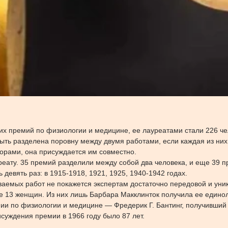
их премий по физиологии и медицине, ее лауреатами стали 226 че
ыть разделена поровну между двумя работами, если каждая из них
орами, она присуждается им совместно.
реату. 35 премий разделили между собой два человека, и еще 39
евять раз: в 1915-1918, 1921, 1925, 1940-1942 годах.
ваемых работ не покажется экспертам достаточно передовой и уни
13 женщин. Из них лишь Барбара Макклинток получила ее единолич
 по физиологии и медицине — Фредерик Г. Бантинг, получивший ее
уждения премии в 1966 году было 87 лет.