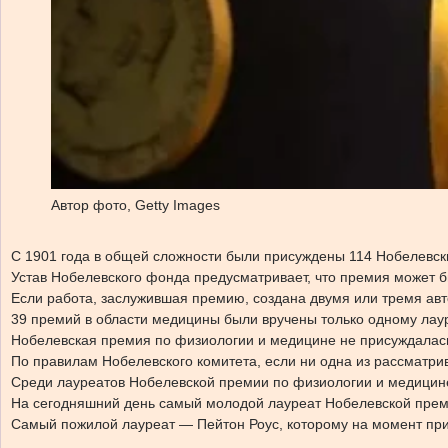
Автор фото,
Getty Images
С 1901 года в общей сложности были присуждены 114 Нобелевск
Устав Нобелевского фонда предусматривает, что премия может б
Если работа, заслужившая премию, создана двумя или тремя авт
39 премий в области медицины были вручены только одному лау
Нобелевская премия по физиологии и медицине не присуждалась д
По правилам Нобелевского комитета, если ни одна из рассматри
Среди лауреатов Нобелевской премии по физиологии и медицине 
На сегодняшний день самый молодой лауреат Нобелевской премии
Самый пожилой лауреат — Пейтон Роус, которому на момент прис