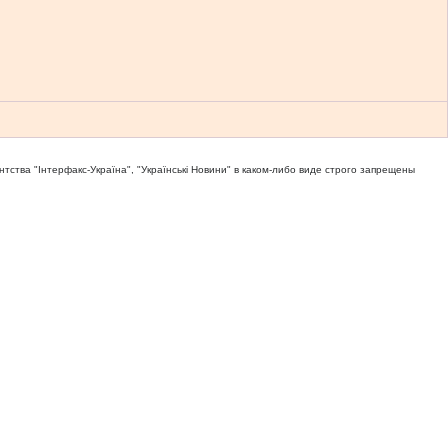
тва "Iнтерфакс-Україна", "Українськi Новини" в каком-либо виде строго запрещены