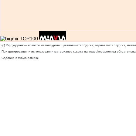
(c) Укррудпром — новости металлургии: цветная металлургия, черная металлургия, мета
При цитировании и использовании материалов ссылка на
www.ukrrudprom.ua
обязательна.
Сделано в miavia estudia.