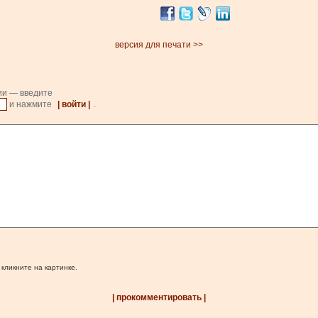
версия для печати >>
ии — введите
и нажмите
| войти |
.
 кликните на картинке.
| прокомментировать |