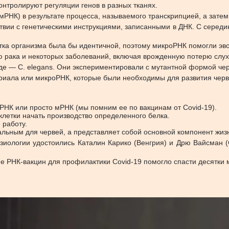
нтролируют регуляции генов в разных тканях.
РНК) в результате процесса, называемого транскрипцией, а затем
ствии с генетическими инструкциями, записанными в ДНК. С серед
етка организма была бы идентичной, поэтому микроРНК помогли э
 рака и некоторых заболеваний, включая врожденную потерю слух
е — C. elegans. Они экспериментировали с мутантной формой черв
риала или микроРНК, которые были необходимы для развития черв
РНК или просто мРНК (мы помним ее по вакцинам от Covid-19).
клетки начать производство определенного белка.
 работу.
альным для червей, а представляет собой основной компонент жиз
иологии удостоились Каталин Карико (Венгрия) и Дрю Вайсман (
е РНК-вакцин для профилактики Covid-19 помогло спасти десятки