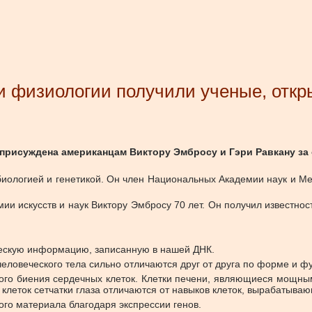
и физиологии получили ученые, отк
 присуждена американцам Виктору Эмбросу и Гэри Равкану за
 биологией и генетикой. Он член Национальных Академии наук и 
и искусств и наук Виктору Эмбросу 70 лет. Он получил известнос
ическую информацию, записанную в нашей ДНК.
еловеческого тела сильно отличаются друг от друга по форме и ф
ого биения сердечных клеток. Клетки печени, являющиеся мощным
 клеток сетчатки глаза отличаются от навыков клеток, вырабатыва
ного материала благодаря экспрессии генов.