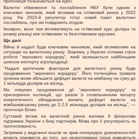
пропозиція позначається на курсі.
Валютні обмеження та послаблення НБУ були одним з
ключових чинників, який впливав на готівковий ринок у 2022
році. На 2023-й регулятор готує новий пакет валютних
послаблень, про які повідомить згодом.
Імовірно, вони теж впливатимуть на готівковий курс долара та
розмір різниці між готівковим та безготівковим курсами.
Що далі
Війна й надалі буде ключовим чинником, який впливатиме на
ситуацію на валютному ринку. Зокрема, у березні спливає строк
роботи “зернового коридору”, який залишається найбільшим
шляхом експорту агропродукції.
“Надалі критичним фактором для валютного ринку буде
продовження “зернового коридору”. Його потенційна тривала
зупинка може збільшити дефіцит валюти на міжбанку на суму до
1 мільярда доларів на місяць.
Ми очікуємо продовження дії “зернового коридору” та
прискорення інспекцій, що разом із сповільненням імпорту
енергетичного обладнання знизить дефіцит валюти на
міжбанківському ринку до 2-2,5 мільярда доларів на місяць”, —
прогнозує Білан.
Суттєвий вплив на валютний ринок матиме й фінансова
підтримка України з боку партнерів. Мова про її регулярність та
прогнозованість.
Затримки у виділенні коштів чи зрив попередніх домовленостей
можуть призвести до того, що недоотримані гроші доведеться