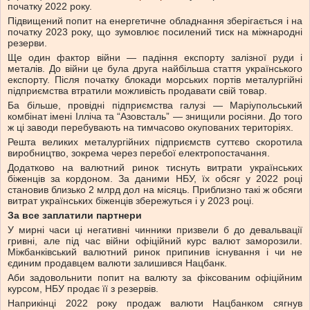
початку 2022 року.
Підвищений попит на енергетичне обладнання зберігається і на
початку 2023 року, що зумовлює посилений тиск на міжнародні
резерви.
Ще один фактор війни — падіння експорту залізної руди і
металів. До війни це була друга найбільша стаття українського
експорту. Після початку блокади морських портів металургійні
підприємства втратили можливість продавати свій товар.
Ба більше, провідні підприємства галузі — Маріупольський
комбінат імені Ілліча та “Азовсталь” — знищили росіяни. До того
ж ці заводи перебувають на тимчасово окупованих територіях.
Решта великих металургійних підприємств суттєво скоротила
виробництво, зокрема через перебої електропостачання.
Додатково на валютний ринок тиснуть витрати українських
біженців за кордоном. За даними НБУ, їх обсяг у 2022 році
становив близько 2 млрд дол на місяць. Приблизно такі ж обсяги
витрат українських біженців збережуться і у 2023 році.
За все заплатили партнери
У мирні часи ці негативні чинники призвели б до девальвації
гривні, але під час війни офіційний курс валют заморозили.
Міжбанківський валютний ринок припинив існування і чи не
єдиним продавцем валюти залишився Нацбанк.
Аби задовольнити попит на валюту за фіксованим офіційним
курсом, НБУ продає її з резервів.
Наприкінці 2022 року продаж валюти Нацбанком сягнув