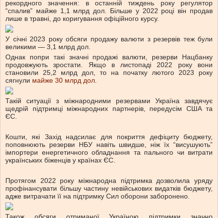
рекордного значення: в останній тиждень року регулятор
“спалив” майже 1,1 млрд дол. Більше у 2022 році він продав
лише в травні, до коригування офіційного курсу.
У січні 2023 року обсяги продажу валюти з резервів теж були
великими — 3,1 млрд дол.
Однак попри такі значні продажі валюти, резерви Нацбанку
продовжують зростати. Якщо в листопаді 2022 року вони
становили 25,2 млрд дол, то на початку лютого 2023 року
сягнули
майже 30 млрд дол
.
Такій ситуації з міжнародними резервами Україна завдячує
щедрій підтримці міжнародних партнерів, передусім США та
ЄС.
Кошти, які Захід надсилає для покриття дефіциту бюджету,
поповнюють резерви НБУ навіть швидше, ніж їх “висушують”
імпортери енергетичного обладнання та пального чи витрати
українських біженців у країнах ЄС.
Протягом 2022 року міжнародна підтримка дозволила уряду
профінансувати більшу частину невійськових видатків бюджету,
адже витрачати її на підтримку Сил оборони заборонено.
Також обсяги отриманої Україною підтримки значно