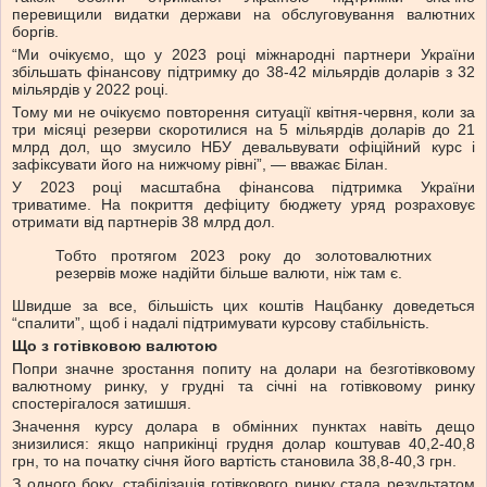
перевищили видатки держави на обслуговування валютних
боргів.
“Ми очікуємо, що у 2023 році міжнародні партнери України
збільшать фінансову підтримку до 38-42 мільярдів доларів з 32
мільярдів у 2022 році.
Тому ми не очікуємо повторення ситуації квітня-червня, коли за
три місяці резерви скоротилися на 5 мільярдів доларів до 21
млрд дол, що змусило НБУ девальвувати офіційний курс і
зафіксувати його на нижчому рівні”, — вважає Білан.
У 2023 році масштабна фінансова підтримка України
триватиме. На покриття дефіциту бюджету уряд розраховує
отримати від партнерів 38 млрд дол.
Тобто протягом 2023 року до золотовалютних
резервів може надійти більше валюти, ніж там є.
Швидше за все, більшість цих коштів Нацбанку доведеться
“спалити”, щоб і надалі підтримувати курсову стабільність.
Що з готівковою валютою
Попри значне зростання попиту на долари на безготівковому
валютному ринку, у грудні та січні на готівковому ринку
спостерігалося затишшя.
Значення курсу долара в обмінних пунктах навіть дещо
знизилися: якщо наприкінці грудня долар коштував 40,2-40,8
грн, то на початку січня його вартість становила 38,8-40,3 грн.
З одного боку, стабілізація готівкового ринку стала результатом