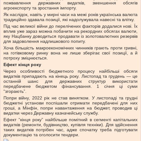
пожвавлення державних видатків, зменшення обсягів
агроекспорту та зростання імпорту.
Як наслідок, навіть у мирні часи на межі років українська валюта
традиційно здавала позиції, які надолужувала навесні та влітку.
Під час великої війни до перелічених факторів додалися нові. Їх
вплив уже зараз можна побачити на рекордних обсягах валюти,
яку Нацбанку доводиться продавати із золотовалютних резервів
для задоволення надлишкового попиту.
Хоча більшість макроекономічних чинників грають проти гривні,
на готівковому ринку вона не лише зберігає свої позиції, а й
потроху зміцнюється.
Ефект кінця року
Через особливості бюджетного процесу найбільші обсяги
видатків припадають на кінець року. Листопад та грудень — це
останній шанс для державних структур використати
передбачене бюджетом фінансування. 1 січня ці суми
“згорають”.
Попри війну, 2022 рік не став винятком. У листопаді та грудні
бюджетні установи поспішали отримати передбачені для них
гроші, а Мінфін, попри навантаження на бюджет, проводив ці
видатки через Державну казначейську службу.
Ефект “кінця року” найбільше помітний в сегменті капітальних
видатків (ремонти, будівництво, купівля техніки). Для здійснення
таких видатків потрібен час, адже спочатку треба підготувати
документацію та оголосити тендери.