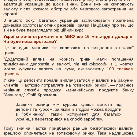
адаптації українців до шоків війни. Вони вже не скуповують
валюту після кожного обстрілу або чергового загострення на
фронті.
З іншого боку, багатьох українців заспокоювали позитивна
динаміка золотовалютних резервів і заяви Нацбанку про те, що
він не буде переглядати офіційний курс.
Україна хоче отримати від МВФ ще 16 мільярдів доларів.
Чи буде нова програма?
Це не єдині чинники, які впливають на зміцнення готівкової
гривні.
“Додатковий вплив на користь гривні мали погашення
тримісячних депозитів у валюті, під які фізособи з 1 жовтня
могли купувати валюту на суму, еквівалентну
100 тисячам
гривень
.
У січні ці депозити почали виплачуватися у валюті на рахунки
клієнтів і частково потрапляти на готівковий ринок”, — пояснює
керівник служби продажу казначейських продуктів банку
“Авангард” Юрій Крохмаль.
Завдяки різниці між курсом купівлі валюти під
депозит та курсом, за яким її згодом можна продати
в “обміннику”, такий інструмент для багатьох
українців перетворився на спосіб заробітку.
Тому значна частка придбаної раніше безготівкової валюти
зрештою опиняється на готівковому ринку. Така надлишкова