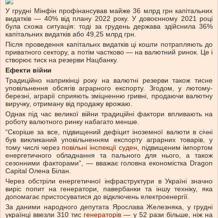
У грудні Мінфін профінансував майже 36 млрд грн капітальних
видатків — 40% від плану 2022 року. У довоєнному 2021 році
була схожа ситуація: тоді за грудень держава здійснила 36%
капітальних видатків або 49,25 млрд грн.
Після проведення капітальнх видатків ці кошти потрапляють до
приватного сектору, а потім частково — на валютний ринок. Це і
створює тиск на резерви Нацбанку.
Ефекти війни
Традиційно наприкінці року на валютні резерви також тисне
уповільнення обсягів аграрного експорту. Згодом, у лютому-
березні, аграрії сприяють зміцненню гривні, продаючи валютну
виручку, отриману від продажу врожаю.
Однак під час великої війни традиційні фактори впливають на
роботу валютного ринку набагато менше.
“Скоріше за все, підвищений дефіцит іноземної валюти в січні
був викликаний уповільненням експорту аграрних товарів, у
тому числі через
повільні інспекції суден
, підвищеним імпортом
енергетичного обладнання та пального для нього, а також
сезонними факторами”, — вважає головна економістка Dragon
Capital Олена Білан.
Через обстріли енергетичної інфраструктури в Україні значно
виріс попит на генератори, павербанки та іншу техніку, яка
допомагає пристосуватися до відключень електроенергії.
За даними народного депутата Ярослава Железняка, у грудні
українці ввезли 310 тис
генераторів
— у 52 рази більше, ніж на