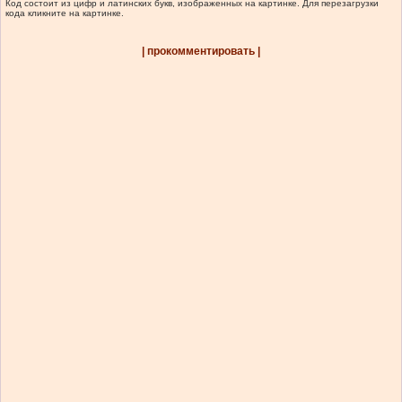
Код состоит из цифр и латинских букв, изображенных на картинке. Для перезагрузки
кода кликните на картинке.
| прокомментировать |