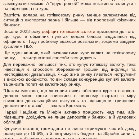
заміщувати емісією. А “друк грошей” може негативно вплинути і
на інфляцію, і на курс.
Вартість долара на готівковому ринку менше залежатиме від
ситуації з експортом зерна і більше — від пропозиції фізичних
банкнот.
Восени 2023 року
дефіцит готівкової валюти
призводив до того,
що курс в обмінних пунктах дедалі більше віддалявся від
офіційного. Тоді проблему вдалося розв’язати, зокрема завдяки
зусиллям НБУ.
Ще один чинник, який визначатиме курс валют на готівковому
ринку, — альтернативні способи заощаджень.
Для переважної більшості тих, хто купує готівкову валюту, така
інвестиція є способом збереження грошей від інфляції та
несподіваної девальвації. Якщо ж на ринку з’явиться інструмент
з високою дохідністю, то він складе конкуренцію купівлі валюти
та знизить попит на валютному ринку.
“Цілком імовірно, що за сприятливих обставин курс готівкового
долара може трохи знизитися в першому кварталі в міру
зниження девальваційних очікувань та підвищення гривневих
депозитних ставок”, — вважає Крохмаль.
Наразі Нацбанк та Мінфін активно працюють над тим, аби
підвищити дохідність не лише депозитів у банках, а й урядових
облігацій.
Купуючи останні, громадяни не лише отримують чистий дохід
розміром до 19,6%, а й підтримують бюджет та Збройні сили, а
отже — наближають перемогу над агресором.