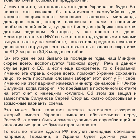
включая счета госбанков и предприятий.
И ежу понятно, что погашать этот долг Украина не будет. Во-
первых, это означало бы политическое самоубийство для
каждого сопричастного чиновника: заплатить миллиарды
долларов стране, которая находится с нами в состоянии
необъявленной войны, тут даже Липецкая фабрика покажется
детским леденцом. Во-вторых, у нас просто нет денег.
Несмотря на то что НБУ все лето этого года ударными темпами
выкупал валюту на межбанке, показатель средств на счетах и
депозитах в структуре его золотовалютных запасов сократился
на $1,2 млрд, до $0,8 млрд в сентябре.
Как это уже не раз бывало за последние годы, наш Минфин,
скорее всего, воспользуется “звонком другу”. Речь в данном
случае идет о ЕС, а если еще конкретнее, то о Германии.
Именно эта страна, скорее всего, поможет Украине сохранить
лицо, то есть простыми словами заберет этот долг у РФ себе.
Именно на этот вариант намекал министр финансов РФ Антон
Силуанов, когда говорил, что пребывает в постоянном контакте
на этот счет с немецким коллегой. Об этом же вещал и
заместитель Силуанова Сергей Сторчак, кратко обрисовывая и
возможные варианты схемы.
Это может быть гарантия некоего платежного сюзерена,
который вместо Украины выполнит обязательства перед
Россией, а может быть и замена украинских еврооблигаций на
аналогичные ценные бумаги страны-гаранта.
То есть по итогам сделки РФ получит ликвидные облигации,
например, Германии, а Украина будет должна уже не