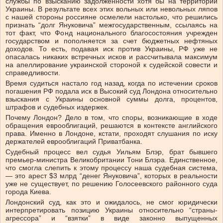
службы по взысканию задолженности хотя бы на территории
Украины. В результате всех этих вольных или невольных ляпов
с нашей стороны россияне осмелели настолько, что решились
признать “долг Януковича” межгосударственным, ссылаясь на
тот факт, что Фонд национального благосостояния учрежден
государством и пополняется за счет бюджетных нефтяных
доходов. То есть, подавая иск против Украины, РФ уже не
опасалась никаких встречных исков и рассчитывала максимум
на апеллирование украинской стороной к судейской совести и
справедливости.
Время судиться настало год назад, когда по истечении сроков
погашения РФ подала иск в Высокий суд Лондона относительно
взыскания с Украины основной суммы долга, процентов,
штрафов и судебных издержек.
Почему Лондон? Дело в том, что споры, возникающие в ходе
обращения еврооблигаций, решаются в контексте английского
права. Именно в Лондоне, кстати, проходят слушания по иску
держателей еврооблигаций Приватбанка.
Судебный процесс вел судья Уильям Блэр, брат бывшего
премьер-министра Великобритании Тони Блэра. Единственное,
что смогла слепить к этому процессу наша судебная система,
— это арест $3 млрд “денег Януковича”, которых в реальности
уже не существует, по решению Голосеевского районного суда
города Киева.
Лондонский суд, как это и ожидалось, не смог юридически
интерпретировать позицию Украины относительно “страны-
агрессора” и “взятки” в виде законно выпущенных