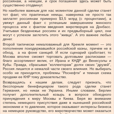
россиянам, а немцам, и срок погашения здесь может быть
существенно отодвинут.
Но наиболее важным для нас моментом данной сделки станет
тот факт, что практичные немцы, наверняка не просто так
заплатят россиянам примерно $3,5 млрд (с процентами), а
увяжут данный факт с успешным завершением минского
процесса или с фактом введения миротворцев на Донбасс.
Учитывая безденежье россиян и их предвыборный цикл, они
могут с успехом заглотить этого “живца”. А это важнее любых
денег.
Второй тактически немаловажный для Кремля момент — это
пополнение поиздержавшейся российской казны, причем не в
обход, а на фоне санкций. И если сценарий сработает, то
Москва вполне сможет торговать долговыми расписками —
благо ассортимент велик, от Ирана и КНДР до Венесуэлы и
Кубы. Правда, сбрасывая “коллекторам” долги своих “друзей”,
Россия лишится и немалой части своего влияния. Но выбирать
особо не приходится, проблемы “Роснефти” и темная схема
продажи ее КНР тому доказательство.
Возвращаясь к нашим делам, следует признать, что
бесспорным бенефициаром такого рода сделки станет
Германия, но никак не Украина. Иными словами, Берлин
получит дополнительный козырь в вопросе обоюдного
принуждения к миру Москвы и Киева. Беря во внимание
степень немецкого присутствия даже в нынешней российской
экономике и то давление, которое оказывают интересы бизнеса
на немецкое руководство, его миротворчество может оказаться