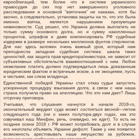
еврооблигаций, тем более что в системе украинского
правосудия до сих пор нет завершенного уголовного
расследования и основной “взяточник” не наказан, хотя бы
заочно, а следовательно, установка защиты на то, что это была
именно взятка, является нарушением презумпции
невиновности. Суд решил, что Украина должна выплатить не
только сумму основного долга, но и сумму накопленных
процентов, штрафов и даже компенсировать РФ судебные
издержки в размере нескольких миллионов фунтов стерлингов.
Для нас здесь заложен очень важный урок, который нам
преподнесла западная судебная система: шкала таких
ценностей, как защита прав кредитора/инвестора, не зависит от
субъективных обстоятельств взаимоотношений с ним. Любое
нежелание платить должно подтверждаться лишь доказанным
юридическим фактом и встречным иском, а не эмоциями, пусть
и чистыми, как слеза младенца.
Единственной победой Украины стал отказ судьи запустить
ускоренную процедуру взыскания долга, в связи с чем наша
страна получила право на апелляцию. Что это нам дает? Лишь
отсрочку приговора.
Учитывая, что слушания начнутся в начале 2018-го,
окончательный вердикт суда может состояться весной—летом
следующего года (ни о каких полутора-двух годах, как это
озвучивал наш Минфин, речь, очевидно, не идет). То есть не
позднее осени 2018 г. РФ может потребовать долг и в случае
его неоплаты объявить Украине дефолт. Также у нее появится
возможность арестовывать наше имущество за рубежом,