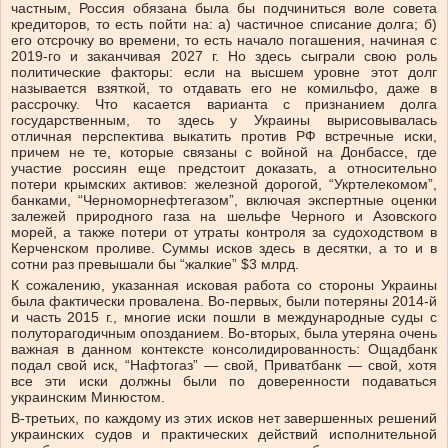
частным, Россия обязана была бы подчиниться воле совета
кредиторов, то есть пойти на: а) частичное списание долга; б)
его отсрочку во времени, то есть начало погашения, начиная с
2019-го и заканчивая 2027 г. Но здесь сыграли свою роль
политические факторы: если на высшем уровне этот долг
называется взяткой, то отдавать его не комильфо, даже в
рассрочку. Что касается варианта с признанием долга
государственным, то здесь у Украины вырисовывалась
отличная перспектива выкатить против РФ встречные иски,
причем не те, которые связаны с войной на Донбассе, где
участие россиян еще предстоит доказать, а относительно
потери крымских активов: железной дорогой, “Укртелекомом”,
банками, “Черноморнефтегазом”, включая экспертные оценки
залежей природного газа на шельфе Черного и Азовского
морей, а также потери от утраты контроля за судоходством в
Керченском проливе. Суммы исков здесь в десятки, а то и в
сотни раз превышали бы “жалкие” $3 млрд.
К сожалению, указанная исковая работа со стороны Украины
была фактически провалена. Во-первых, были потеряны 2014-й
и часть 2015 г., многие иски пошли в международные суды с
полуторагодичным опозданием. Во-вторых, была утеряна очень
важная в данном контексте консолидированность: Ощадбанк
подал свой иск, “Нафтогаз” — свой, Приватбанк — свой, хотя
все эти иски должны были по доверенности подаваться
украинским Минюстом.
В-третьих, по каждому из этих исков нет завершенных решений
украинских судов и практических действий исполнительной