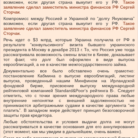
возможен, если другая страна выкупит его у РФ.
Такое
заявление сделал заместитель министра финансов РФ Сергей
Сторчак
.
Компромисс между Россией и Украиной по “долгу Януковича”
возможен, если другая страна выкупит его у РФ.
Такое
заявление сделал заместитель министра финансов РФ Сергей
Сторчак
.
Речь идет о $3 млрд, которые Украина получила от РФ в
результате “конвульсивного” визита бывшего украинского
президента в Москву в декабре 2013 г. То, что Россия уже тогда
рассматривала возможность смены власти в Киеве, доказывает
тот факт, что долг был оформлен в виде выпуска
еврооблигаций, а не в качестве межгосударственного займа.
Документально все было обставлено очень грамотно:
постановление Кабмина о выпуске еврооблигаций, листинг
выпуска, проведенный нашим Минфином на Ирландской
фондовой бирже, присвоение выпуску международной
рейтинговой компанией Standard&Poor's рейтинга В-. Следует
отметить, что с точки зрения международного права любые
внутренние непонятки с внешней задолженностью не
принимаются арбитражными судами в качестве аргумента “не
платить”. В западном мире действует принцип безоговорочной
защиты прав кредитора.
Любые обстоятельства и условия выдачи долга не могут
рассматриваться в качестве основания для его аннулирования
(этот момент, как мы увидим в дальнейшем, очень важен).