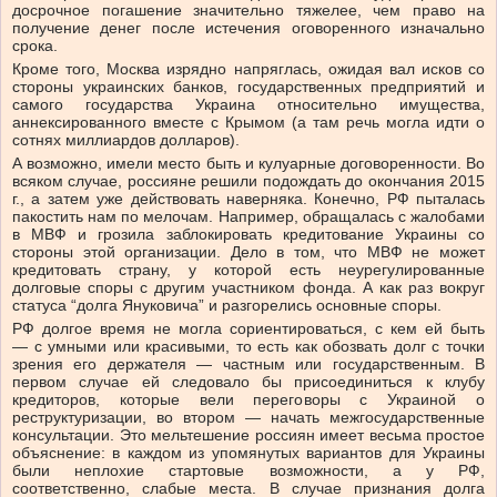
досрочное погашение значительно тяжелее, чем право на
получение денег после истечения оговоренного изначально
срока.
Кроме того, Москва изрядно напряглась, ожидая вал исков со
стороны украинских банков, государственных предприятий и
самого государства Украина относительно имущества,
аннексированного вместе с Крымом (а там речь могла идти о
сотнях миллиардов долларов).
А возможно, имели место быть и кулуарные договоренности. Во
всяком случае, россияне решили подождать до окончания 2015
г., а затем уже действовать наверняка. Конечно, РФ пыталась
пакостить нам по мелочам. Например, обращалась с жалобами
в МВФ и грозила заблокировать кредитование Украины со
стороны этой организации. Дело в том, что МВФ не может
кредитовать страну, у которой есть неурегулированные
долговые споры с другим участником фонда. А как раз вокруг
статуса “долга Януковича” и разгорелись основные споры.
РФ долгое время не могла сориентироваться, с кем ей быть
— с умными или красивыми, то есть как обозвать долг с точки
зрения его держателя — частным или государственным. В
первом случае ей следовало бы присоединиться к клубу
кредиторов, которые вели переговоры с Украиной о
реструктуризации, во втором — начать межгосударственные
консультации. Это мельтешение россиян имеет весьма простое
объяснение: в каждом из упомянутых вариантов для Украины
были неплохие стартовые возможности, а у РФ,
соответственно, слабые места. В случае признания долга