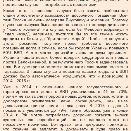
противном случае — потребовать с процентами.
Кроме того, в проспект выпуска была зашита любопытная
опция относительно возможности досрочного погашения. Все-
таки Россия не очень доверяла Януковичу и компании. Поэтому
в условия выпуска была встроена защита от перекредитования
у “нового хозяина”: на случай, если бы Федорыч взбрыкнул и
“сдал назад”, например, пустился бы во все тяжкие искать
кредиты от Китая до “британских морей”. Чтобы не допустить
этого, россияне получили право требовать досрочного
погашения долга в случае, если бы госдолг Украины превысил
60% ВВП. А это могло произойти лишь по двум причинам:
Украина нашла новых более щедрых кредиторов или пошла
против Белокаменной, в результате чего Россия задействовала
план Б и курс гривни вместе с ошметками экономики полетел в
тартарары. В таком случае отношение нашего госдолга к ВВП
должно было автоматически ухудшиться, что и произошло в
2014—2015 гг.
Уже в 2014 г. отношение нашего государственного и
гарантированного долга к ВВП увеличилось с 41 до 73%,
причем не так за счет прироста новых долгов, которые, кстати, в
долларовом эквиваленте даже сокращались, как из-за
девальвации гривни почти в два раза. В 2015 г. данный
показатель увеличился до 79%. Таким образом, уже в конце
2014 г. РФ могла потребовать досрочно погасить выпуск
купленных ею еврооблигаций, но не сделала этого по
нескольким причинам. Во-первых, она прекрасно понимала,
что Украина не заплатит, а доказывать в суде право на