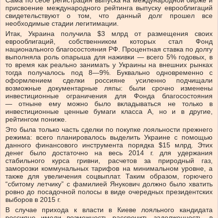
Сама по себе регистрация выпуска на международной бирже и
присвоение международного рейтинга выпуску еврооблигаций
свидетельствуют о том, что данный долг прошел все
необходимые стадии легитимации.
Итак, Украина получила $3 млрд от размещения своих
еврооблигаций, собственником которых стал Фонд
национального благосостояния РФ. Процентная ставка по долгу
выполняла роль опарыша для наживки — всего 5% годовых, в
то время как реально занимать у Украины на внешних рынках
тогда получалось под 8—9%. Буквально одновременно с
оформлением сделки россияне усиленно подчищали
возможные документарные ляпы: были срочно изменены
инвестиционные ограничения для Фонда благосостояния
— отныне ему можно было вкладываться не только в
инвестиционные ценные бумаги класса А, но и в другие,
рейтингом пониже.
Это была только часть сделки по покупке лояльности прежнего
режима: всего планировалось выделить Украине с помощью
данного финансового инструмента порядка $15 млрд. Этих
денег было достаточно на весь 2014 г. для удержания
стабильного курса гривни, расчетов за природный газ,
заморозки коммунальных тарифов на минимальном уровне, а
также для увеличения соцвыплат. Таким образом, горючего
“сбитому летчику” с фамилией Янукович должно было хватить
ровно до посадочной полосы в виде очередных президентских
выборов в 2015 г.
В случае прихода к власти в Киеве лояльного кандидата
россияне имели возможность рассрочить задолженность, в