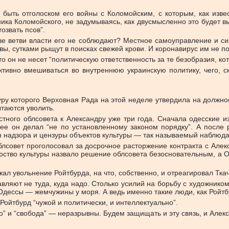
быть отголоском его войны с Коломойским, с которым, как извес
ника Коломойского, не задумываясь, как двусмысленно это будет 
озвать псов”.
 две ветви власти его не соблюдают? Местное самоуправление и 
вы, сутками рыщут в поисках свежей крови. И коронавирус им не п
то он не несет “политическую ответственность за те безобразия, к
активно вмешиваться во внутреннюю украинскую политику, чего, с
уру которого Верховная Рада на этой неделе утвердила на должно
таются уволить.
стного облсовета к Александру уже три года. Сначала одесские 
зее он делал “не по установленному законом порядку”. А после
 надзора и цензуры объектов культуры — так называемый наблюда
блсовет проголосовал за досрочное расторжение контракта с Алек
рство культуры назвало решение облсовета безосновательным, а О
л увольнение Ройтбурда, на что, собственно, и отреагировал Тка
вляют не туда, куда надо. Столько усилий на борьбу с художником
Одессы — жемчужины у моря. А ведь именно такие люди, как Ройтб
Ройтбурд “чужой и политически, и интеллектуально”.
во” и “свобода” — неразрывны. Будем защищать и эту связь, и Алек