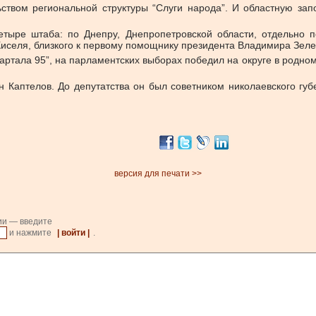
ством региональной структуры “Слуги народа”. И областную зап
етыре штаба: по Днепру, Днепропетровской области, отдельно п
 Киселя, близкого к первому помощнику президента Владимира Зе
тала 95”, на парламентских выборах победил на округе в родном 
Каптелов. До депутатства он был советником николаевского губе
версия для печати >>
ии — введите
и нажмите
| войти |
.