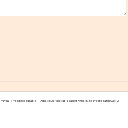
тва "Iнтерфакс-Україна", "Українськi Новини" в каком-либо виде строго запрещены