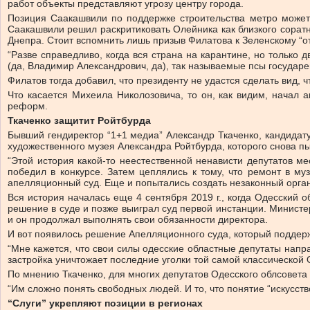
работ объекты представляют угрозу центру города.
Позиция Саакашвили по поддержке строительства метро может 
Саакашвили решил раскритиковать Олейника как близкого сорат
Днепра. Стоит вспомнить лишь призыв Филатова к Зеленскому “от
“Разве справедливо, когда вся страна на карантине, но только
(да, Владимир Александрович, да), так называемые псы государе
Филатов тогда добавил, что президенту не удастся сделать вид, ч
Что касается Михеила Николозовича, то он, как видим, начал 
реформ.
Ткаченко защитит Ройтбурда
Бывший гендиректор “1+1 медиа” Александр Ткаченко, кандидат
художественного музея Александра Ройтбурда, которого снова пы
“Этой история какой-то неестественной ненависти депутатов ме
победил в конкурсе. Затем цеплялись к тому, что ремонт в му
апелляционный суд. Еще и попытались создать незаконный орган
Вся история началась еще 4 сентября 2019 г., когда Одесский о
решение в суде и позже выиграл суд первой инстанции. Министе
и он продолжал выполнять свои обязанности директора.
И вот появилось решение Апелляционного суда, который поддержа
“Мне кажется, что свои силы одесские областные депутаты напра
застройка уничтожает последние уголки той самой классической 
По мнению Ткаченко, для многих депутатов Одесского облсовета 
“Им сложно понять свободных людей. И то, что понятие “искусст
“Слуги” укрепляют позиции в регионах