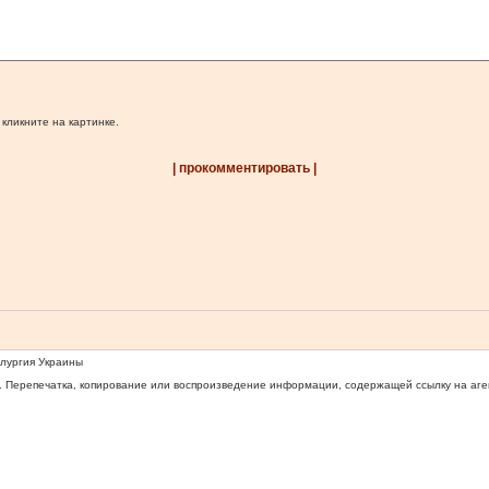
 кликните на картинке.
| прокомментировать |
ллургия Украины
 Перепечатка, копирование или воспроизведение информации, содержащей ссылку на агентс