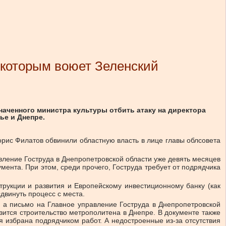
 которым воюет Зеленский
ченного министра культуры отбить атаку на директора
ье и Днепре.
орис Филатов обвинили областную власть в лице главы облсовета
вление Гоструда в Днепропетровской области уже девять месяцев
мента. При этом, среди прочего, Гоструда требует от подрядчика
трукции и развития и Европейскому инвестиционному банку (как
двинуть процесс с места.
 а письмо на Главное управление Гоструда в Днепропетровской
озится строительство метрополитена в Днепре. В документе также
ая избрана подрядчиком работ. А недостроенные из-за отсутствия