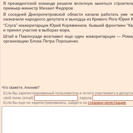
В президентской команде решили вплотную заняться строитель
премьер-министр Михаил Федоров.
В соседней Днепропетровской области начали работать уже ч
назначили народного депутата и выходца из Кривого Рога Юрия
“Слуга”-мажоритарщик Юрий Корявченков, бывший фронтмен “Квар
и принял участие в выборах мэра.
Штаб в Павлограде возглавил еще один мажоритарщик — Роман 
организацию Блока Петра Порошенко.
Что скажете, Аноним?
Если Вы зарегистрированный пользователь и хотите участвовать в дискусс
свой логин (email)
, пароль
Если Вы еще не зарегистрировались, зайдите на
страницу регистрации
.