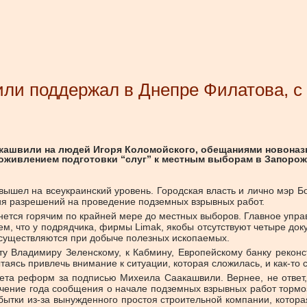
или поддержал в Днепре Филатова, с
ашвили на людей Игоря Коломойского, обещаниями новоназна
оживлением подготовки “слуг” к местным выборам в Запорож
 вышел на всеукраинский уровень. Городская власть и лично мэр Б
вия разрешений на проведение подземных взрывных работ.
нется горячим по крайней мере до местных выборов. Главное упра
ем, что у подрядчика, фирмы Limak, якобы отсутствуют четыре доку
осуществляются при добыче полезных ископаемых.
нту Владимиру Зеленскому, к Кабмину, Европейскому банку реконс
ясь привлечь внимание к ситуации, которая сложилась, и как-то с
та реформ за подписью Михеила Саакашвили. Вернее, не ответ,
 течение года сообщения о начале подземных взрывных работ торм
убытки из-за вынужденного простоя строительной компании, котор