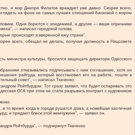
тно, и мэр Днепра Филатов враждует уже давно. Скорее всего,
выглядеть на фоне не самых лучших отношений Банковой с мэром
силовики. Одни борются с эпидемией, а другие — ваши опричники
омеха”, — написал городской голова.
оторые происходят в вверенной ему стране”.
корее всего, обещал не делать, получая должность в Нацсовете
сть министра культуры, бросился защищать директора Одесского
избранники отказывались подписывать с ним соглашение, хотя он
 решения райсуда, который восстановил его на работе, пошли в
тельный совет”, — написал Ткаченко.
сандром Ройтбурдом. Тот сразу заявил, что будет оспаривать это
десская ОГА при этом не стала разрывать контракт с художником
ченко.
, в то время когда в городе рушатся дома, а новейшая хаотичная
урд, и придают блеск этой жемчужине”, — заявил он.
сандра Ройтбурда”, — подчеркнул Ткаченко.