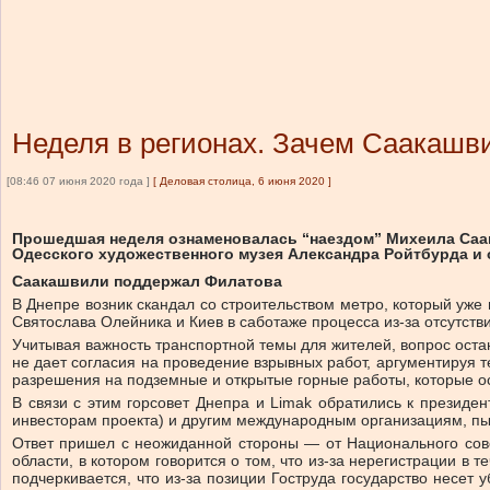
Неделя в регионах. Зачем Саакашв
[08:46 07 июня 2020 года ]
[
Деловая столица, 6 июня 2020
]
Прошедшая неделя ознаменовалась “наездом” Михеила Саак
Одесского художественного музея Александра Ройтбурда и 
Саакашвили поддержал Филатова
В Днепре возник скандал со строительством метро, который уже
Святослава Олейника и Киев в саботаже процесса из-за отсутст
Учитывая важность транспортной темы для жителей, вопрос оста
не дает согласия на проведение взрывных работ, аргументируя т
разрешения на подземные и открытые горные работы, которые 
В связи с этим горсовет Днепра и Limak обратились к президе
инвесторам проекта) и другим международным организациям, пыта
Ответ пришел с неожиданной стороны — от Национального сове
области, в котором говорится о том, что из-за нерегистрации в
подчеркивается, что из-за позиции Гоструда государство несет 