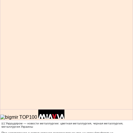
(c) Укррудпром — новости металлургии: цветная металлургия, черная металлургия,
металлургия Украины
При цитировании и использовании материалов ссылка на
www.ukrrudprom.ua