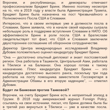
Впрочем, и республиканцы, и демократы отмечают
профессионализм Бриджит Бринк. Именно поэтому несмотря
на то, что в 2019 году у власти была Администрация Трампа,
Бриджит Бринк была назначена на пост Чрезвычайного и
Полномочного Посла США в Словакии.
Интересно, что в своем интервью уже в должности посла в
Словакии, Бринк заявила, что в начале своей карьеры сыграла
небольшую роль в поддержке вступления Словакии в НАТО. Об
эффективности Бринк в роли посла США в Братиславе
свидетельствует тот факт, что США и Словакия заключили
двухстороннее соглашение об оборонном сотрудничестве.
Директор Центра международных исследований Владимир
Дубовик положительно оценил кандидатуру Бриджит Бринк.
“Она — достаточно опытный дипломат и знает постсоветский
регион. Она работала в Ташкенте, Центральной Азии, работала
в Тбилиси и на Балканах. Она хорошо готова к такому
назначению. Плюс кандидатура Бриджит Бринк — это
кандидатура достаточно высокого ранга, поскольку три года
работала на посту помощника заместителя Госсекретаря в
Администрации Обамы в его вторую каденцию”, — отметил
Дубовик.
Будет ли Банковая против Танковой?
Впрочем, на счету Бриджит Бринк есть и неприятный эпизод в
Грузии. В 2018 году американский журнал Foreign Policy,
ссылаясь на свои источники, писал, что Бринк должна была бы
в третий раз вернуться в Тбилиси — уже в качестве посла.