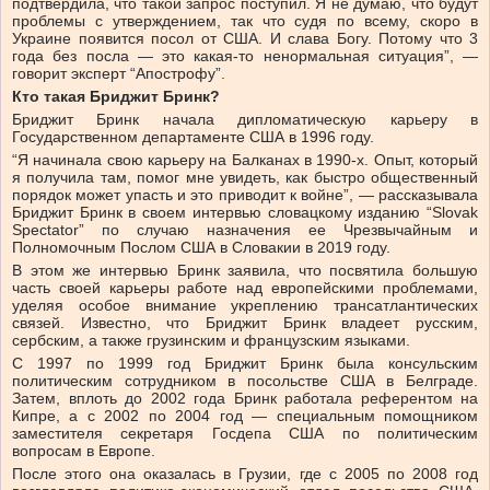
подтвердила, что такой запрос поступил. Я не думаю, что будут
проблемы с утверждением, так что судя по всему, скоро в
Украине появится посол от США. И слава Богу. Потому что 3
года без посла — это какая-то ненормальная ситуация”, —
говорит эксперт “Апострофу”.
Кто такая Бриджит Бринк?
Бриджит Бринк начала дипломатическую карьеру в
Государственном департаменте США в 1996 году.
“Я начинала свою карьеру на Балканах в 1990-х. Опыт, который
я получила там, помог мне увидеть, как быстро общественный
порядок может упасть и это приводит к войне”, — рассказывала
Бриджит Бринк в своем интервью словацкому изданию “Slovak
Spectator” по случаю назначения ее Чрезвычайным и
Полномочным Послом США в Словакии в 2019 году.
В этом же интервью Бринк заявила, что посвятила большую
часть своей карьеры работе над европейскими проблемами,
уделяя особое внимание укреплению трансатлантических
связей. Известно, что Бриджит Бринк владеет русским,
сербским, а также грузинским и французским языками.
С 1997 по 1999 год Бриджит Бринк была консульским
политическим сотрудником в посольстве США в Белграде.
Затем, вплоть до 2002 года Бринк работала референтом на
Кипре, а с 2002 по 2004 год — специальным помощником
заместителя секретаря Госдепа США по политическим
вопросам в Европе.
После этого она оказалась в Грузии, где с 2005 по 2008 год