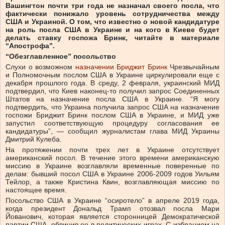
Вашингтон почти три года не назначал своего посла, что
фактически понижало уровень сотрудничества между
США и Украиной. О том, что известно о новой кандидатуре
на роль посла США в Украине и на кого в Киеве будет
делать ставку госпожа Бринк, читайте в материале
“Апострофа”.
“Обезглавленное” посольство
Слухи о возможном
назначении Бриджит Бринк
Чрезвычайным
и Полномочным послом США в Украине циркулировали еще с
декабря прошлого года. В среду, 2 февраля, украинский МИД
подтвердил, что Киев наконец-то получил запрос Соединенных
Штатов на назначение посла США в Украине. “Я могу
подтвердить, что Украина получила запрос США на назначение
госпожи Бриджит Бринк послом США в Украине, и МИД уже
запустил соответствующую процедуру согласования ее
кандидатуры”, — сообщил журналистам глава МИД Украины
Дмитрий Кулеба.
На протяжении почти трех лет в Украине отсутствует
американский посол. В течение этого времени американскую
миссию в Украине возглавляли временные поверенные по
делам: бывший посол США в Украине 2006-2009 годов Уильям
Тейлор, а также Кристина Квин, возглавляющая миссию по
настоящее время.
Посольство США в Украине “осиротело” в апреле 2019 года,
когда президент Дональд Трамп отозвал посла Мари
Йованович, которая является сторонницей Демократической
партии США, обвинив ее в политических играх. С избранием на