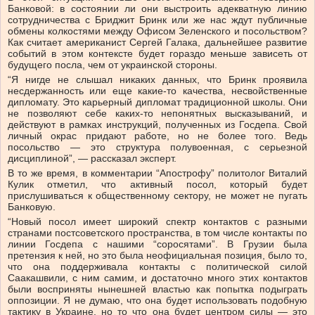
Банковой: в состоянии ли они выстроить адекватную линию
сотрудничества с Бриджит Бринк или же нас ждут публичные
обмены колкостями между Офисом Зеленского и посольством?
Как считает американист Сергей Галака, дальнейшее развитие
событий в этом контексте будет гораздо меньше зависеть от
будущего посла, чем от украинской стороны.
“Я нигде не слышал никаких данных, что Бринк проявила
несдержанность или еще какие-то качества, несвойственные
дипломату. Это карьерный дипломат традиционной школы. Они
не позволяют себе каких-то непонятных высказываний, и
действуют в рамках инструкций, полученных из Госдепа. Свой
личный окрас придают работе, но не более того. Ведь
посольство — это структура полувоенная, с серьезной
дисциплиной”, — рассказал эксперт.
В то же время, в комментарии “Апострофу” политолог Виталий
Кулик отметил, что активный посол, который будет
прислушиваться к общественному сектору, не может не пугать
Банковую.
“Новый посол имеет широкий спектр контактов с разными
странами постсоветского пространства, в том числе контакты по
линии Госдепа с нашими “соросятами”. В Грузии была
претензия к ней, но это была неофициальная позиция, было то,
что она поддерживала контакты с политической силой
Саакашвили, с ним самим, и достаточно много этих контактов
были восприняты нынешней властью как попытка подыграть
оппозиции. Я не думаю, что она будет использовать подобную
тактику в Украине, но то что она будет центром силы — это