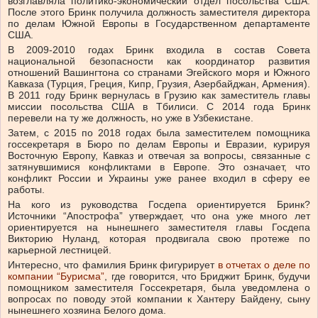
возглавляла политико-экономический отдел посольства США.
После этого Бринк получила должность заместителя директора
по делам Южной Европы в Государственном департаменте
США.
В 2009-2010 годах Бринк входила в состав Совета
национальной безопасности как координатор развития
отношений Вашингтона со странами Эгейского моря и Южного
Кавказа (Турция, Греция, Кипр, Грузия, Азербайджан, Армения).
В 2011 году Бринк вернулась в Грузию как заместитель главы
миссии посольства США в Тбилиси. С 2014 года Бринк
перевели на ту же должность, но уже в Узбекистане.
Затем, с 2015 по 2018 годах была заместителем помощника
госсекретаря в Бюро по делам Европы и Евразии, курируя
Восточную Европу, Кавказ и отвечая за вопросы, связанные с
затянувшимися конфликтами в Европе. Это означает, что
конфликт России и Украины уже ранее входил в сферу ее
работы.
На кого из руководства Госдепа ориентируется Бринк?
Источники “Апострофа” утверждает, что она уже много лет
ориентируется на нынешнего заместителя главы Госдепа
Викторию Нуланд, которая продвигала свою протеже по
карьерной лестницей.
Интересно, что фамилия Бринк фигурирует
в отчетах о деле по
компании “Бурисма”
, где говорится, что Бриджит Бринк, будучи
помощником заместителя Госсекретаря, была уведомлена о
вопросах по поводу этой компании к Хантеру Байдену, сыну
нынешнего хозяина Белого дома.