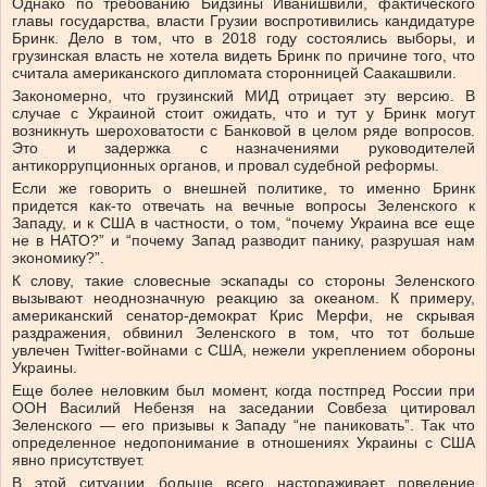
Однако по требованию Бидзины Иванишвили, фактического
главы государства, власти Грузии воспротивились кандидатуре
Бринк. Дело в том, что в 2018 году состоялись выборы, и
грузинская власть не хотела видеть Бринк по причине того, что
считала американского дипломата сторонницей Саакашвили.
Закономерно, что грузинский МИД отрицает эту версию. В
случае с Украиной стоит ожидать, что и тут у Бринк могут
возникнуть шероховатости с Банковой в целом ряде вопросов.
Это и задержка с назначениями руководителей
антикоррупционных органов, и провал судебной реформы.
Если же говорить о внешней политике, то именно Бринк
придется как-то отвечать на вечные вопросы Зеленского к
Западу, и к США в частности, о том, “почему Украина все еще
не в НАТО?” и “почему Запад разводит панику, разрушая нам
экономику?”.
К слову, такие словесные эскапады со стороны Зеленского
вызывают неоднозначную реакцию за океаном. К примеру,
американский сенатор-демократ Крис Мерфи, не скрывая
раздражения, обвинил Зеленского в том, что тот больше
увлечен Twitter-войнами с США, нежели укреплением обороны
Украины.
Еще более неловким был момент, когда постпред России при
ООН Василий Небензя на заседании Совбеза цитировал
Зеленского — его призывы к Западу “не паниковать”. Так что
определенное недопонимание в отношениях Украины с США
явно присутствует.
В этой ситуации больше всего настораживает поведение