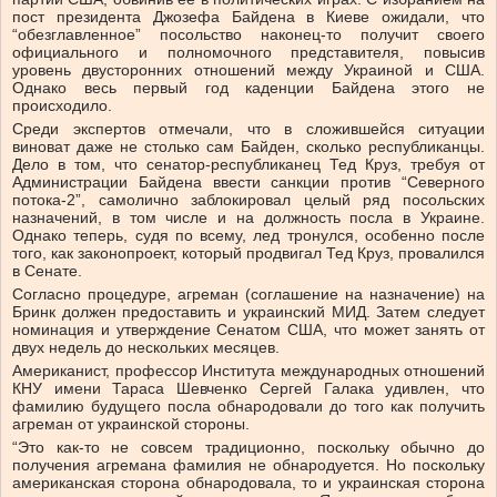
пост президента Джозефа Байдена в Киеве ожидали, что
“обезглавленное” посольство наконец-то получит своего
официального и полномочного представителя, повысив
уровень двусторонних отношений между Украиной и США.
Однако весь первый год каденции Байдена этого не
происходило.
Среди экспертов отмечали, что в сложившейся ситуации
виноват даже не столько сам Байден, сколько республиканцы.
Дело в том, что сенатор-республиканец Тед Круз, требуя от
Администрации Байдена ввести санкции против “Северного
потока-2”, самолично заблокировал целый ряд посольских
назначений, в том числе и на должность посла в Украине.
Однако теперь, судя по всему, лед тронулся, особенно после
того, как законопроект, который продвигал Тед Круз, провалился
в Сенате.
Согласно процедуре, агреман (соглашение на назначение) на
Бринк должен предоставить и украинский МИД. Затем следует
номинация и утверждение Сенатом США, что может занять от
двух недель до нескольких месяцев.
Американист, профессор Института международных отношений
КНУ имени Тараса Шевченко Сергей Галака удивлен, что
фамилию будущего посла обнародовали до того как получить
агреман от украинской стороны.
“Это как-то не совсем традиционно, поскольку обычно до
получения агремана фамилия не обнародуется. Но поскольку
американская сторона обнародовала, то и украинская сторона