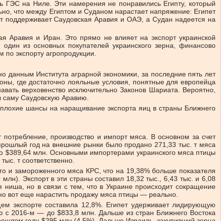
ь ГЭС на Ниле. Эти намерения не понравились Египту, который
но, что между Египтом и Суданом нарастает напряжение: Египет
ет поддерживает Саудовская Аравия и ОАЭ, а Судан надеется на
ая Аравия и Иран. Это прямо не влияет на экспорт украинской
, один из основных покупателей украинского зерна, финансово
 по экспорту агропродукции.
но данным Института аграрной экономики, за последние пять лет
зоны, где достаточно лояльные условия, понятные для европейца
навать верховенство исключительно Законов Шариата. Вероятно,
 в саму Саудовскую Аравию.
еплохие шансы на наращивание экспорта яиц в страны Ближнего
 потребление, производство и импорт мяса. В основном за счет
прошлый год на внешние рынки было продано 271,33 тыс. т мяса
 до $389,64 млн. Основными импортерами украинского мяса птицы
 тыс. т соответственно.
его и замороженного мяса КРС, что на 19,38% больше показателя
лн). Экспорт в эти страны составил 18,32 тыс., 6,43 тыс. и 6,08
я ниша, но в связи с тем, что в Украине происходит сокращение
 но вот еще нарастить продажу мяса птицы — реально.
бщем экспорте составила 12,8%. Египет удерживает лидирующую
ию с 2016-м — до $833,8 млн. Дальше из стран Ближнего Востока
рошлом году $295 млн (4,5%). Дальше Израиль, закупивший зерна