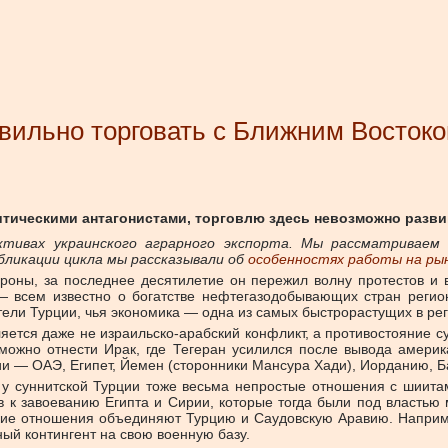
авильно торговать с Ближним Восток
итическими антагонистами, торговлю здесь невозможно разви
тивах украинского аграрного экспорта. Мы рассматриваем 
бликации цикла мы рассказывали об
особенностях работы на ры
роны, за последнее десятилетие он пережил волну протестов и 
 всем известно о богатстве нефтегазодобывающих стран регион
ели Турции, чья экономика — одна из самых быстрорастущих в рег
ется даже не израильско-арабский конфликт, а противостояние су
можно отнести Ирак, где Тегеран усилился после вывода америк
ии — ОАЭ, Египет, Йемен (сторонники Мансура Хади), Иорданию, Б
 у суннитской Турции тоже весьма непростые отношения с шиитам
ов к завоеванию Египта и Сирии, которые тогда были под власть
ские отношения объединяют Турцию и Саудовскую Аравию. Наприм
ый контингент на свою военную базу.