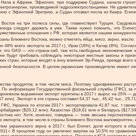
Нила в Африке. Эфиопия, при поддержке Судана, начала строит
ктроэнергии, производимой гидроэлектростанциями. Не удивитель
еднюю с Эфиопией Эритрею, а Судан отозвал посла из Каира. Егип
Восток на три полюса силы, где главенствуют Турция, Саудовск
всегда следует держать в уме. Также нужно помнить, что Египет
ужественные отношения с РФ, которая является нашим конкурентом
раны Ближнего Востока, можно отметить яйца, мясо, зерно, масло.
48% всего экспорта за 2017 г.), Ирак (18%) и Катар (8%). Соглас
ом, что ОАЭ — это страна-хаб, там есть свободные экономические 
 не будут требовать соблюдать некоторые местные законы и приз
ких стран, которые входят в зону влияния Эр-Рияда, прежде всего
венной безопасности. В целом украинские производители имеют н
ества продуктов, в том числе мяса. Поэтому одновременно растут
и. По информации Государственной фискальной службы (ГФС), за 
В денежном выражении экспорт курятины в 2017 г. вырос на 25% —
 млн). Экспорт в эти страны составил 54,37 тыс., 45,42 тыс., 29,71
ФС, Украина по итогам 2017 г. экспортировала 41,87 тыс. т свеж
байджан ($20,12 млн), Казахстан ($18,61 млн и Беларусь ($17,59 м
Востока нет. Хотя, конечно, говядина — тоже весьма перспективна
ого импорта, в том числе в страны Ближнего Востока маловероятен,
ем украинского зерна в 2017 г. был Египет, доля которого в о
011 г. В прошлом году он увеличил закупки на 10,5% по сравнен
 всех импортеров украинского зерна. Продажи в КСА составили в п