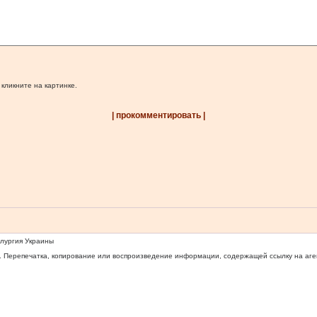
 кликните на картинке.
| прокомментировать |
ллургия Украины
 Перепечатка, копирование или воспроизведение информации, содержащей ссылку на агентс