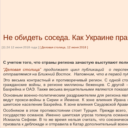
Не обидеть соседа. Как Украине пр
[11:24 12 июня 2018 года ]
[
Деловая столица, 12 июня 2018
]
С учетом того, что страны региона зачастую выступают пол
“Деловая столица”
продолжает цикл публикаций о перспек
отправляемся на Ближний Восток. Напомним, что в первой пу
Это весьма контрастный и противоречивый регион. С одной сто
гражданские войны, в регионе миллионы беженцев. С другой —
Бахрейна и ОАЭ. Также весьма внушительными являются показат
Основным военно-политическим раздражителем для региона явля
ведут прокси-войны в Сирии и Йемене. К зоне влияния Ирана 
шиитское население Бахрейна. К зоне влияния Саудовской Арав
Особняком в этом противостоянии стоит Турция. Прежде всего,
государство османов. Именно шиитская угроза толкнула осман
Исмаила Сефеви. В то же время нельзя считать, что союзниче
призвала к деблокаде и отправила в Катар дополнительный военн