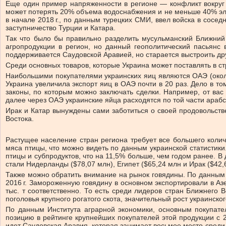
Еще один пример напряженности в регионе — конфликт вокруг 
может потерять 20% объема водоснабжения и не меньше 40% эле
в начале 2018 г., по данным турецких СМИ, ввел войска в сос
заступничество Турции и Катара.
Так что было бы правильно разделить мусульманский Ближний 
агропродукции в регион, но данный геополитический пасьянс 
поддерживается Саудовской Аравией, но старается выстроить др
Среди основных товаров, которые Украина может поставлять в ст
Наибольшими покупателями украинских яиц являются ОАЭ (около 
Украина увеличила экспорт яиц в ОАЭ почти в 20 раз. Дело в т
законы, по которым можно заключать сделки. Например, от вас
далее через ОАЭ украинские яйца расходятся по той части арабс
Ирак и Катар вынуждены сами заботиться о своей продовольст
Востока.
Растущее население стран региона требует все большего колич
мяса птицы, что можно видеть по данным украинской статистик
птицы и субпродуктов, что на 11,5% больше, чем годом ранее. 
стали Нидерланды ($78,07 млн), Египет ($65,24 млн и Ирак ($42,67
Также можно обратить внимание на рынок говядины. По данным Г
2016 г. Замороженную говядину в основном экспортировали в Азер
тыс. т соответственно. То есть среди лидеров стран Ближнего 
поголовья крупного рогатого скота, значительный рост украинск
По данным Института аграрной экономики, основным покупател
позицию в рейтинге крупнейших покупателей этой продукции с 2
идет Саудовская Аравия, которая занимает восьмое место среди