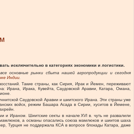
ом
вать исключительно в категориях экономики и логистики.
все основные рынки сбыта нашей агропродукции и сегодня
нке Индии
.
восстаний. Такие страны, как Сирия, Ирак и Йемен, переживают
а: Ирана, Ирака, Кувейта, Саудовской Аравии, Катара, Омана,
ионе.
ннитской Саудовской Аравии и шиитского Ирана. Эти страны уже
анских войск, режим Башара Асада в Сирии, хуситов в Йемене,
ахрейн.
и и Ираном. Шиитские секты в начале ХVI в. чуть не развалили
ю мамлюков, а османы опасались союза мамлюков и шиитов шаха
ер, Турция не поддержала КСА в вопросе блокады Катара, даже