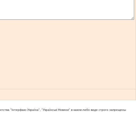
тва "Iнтерфакс-Україна", "Українськi Новини" в каком-либо виде строго запрещены