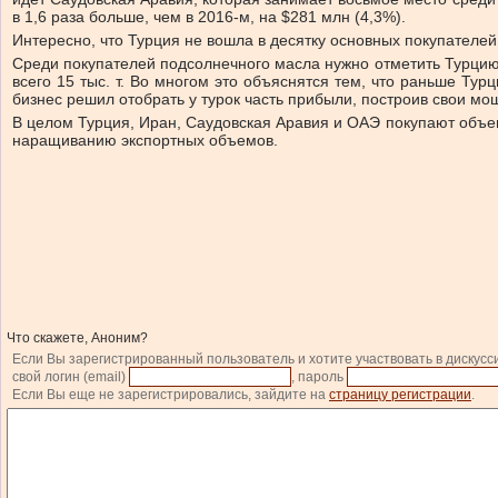
в 1,6 раза больше, чем в 2016-м, на $281 млн (4,3%).
Интересно, что Турция не вошла в десятку основных покупателей
Среди покупателей подсолнечного масла нужно отметить Турцию и 
всего 15 тыс. т. Во многом это объяснятся тем, что раньше Т
бизнес решил отобрать у турок часть прибыли, построив свои мо
В целом Турция, Иран, Саудовская Аравия и ОАЭ покупают объемы
наращиванию экспортных объемов.
Что скажете, Аноним?
Если Вы зарегистрированный пользователь и хотите участвовать в дискусс
свой логин (email)
, пароль
Если Вы еще не зарегистрировались, зайдите на
страницу регистрации
.