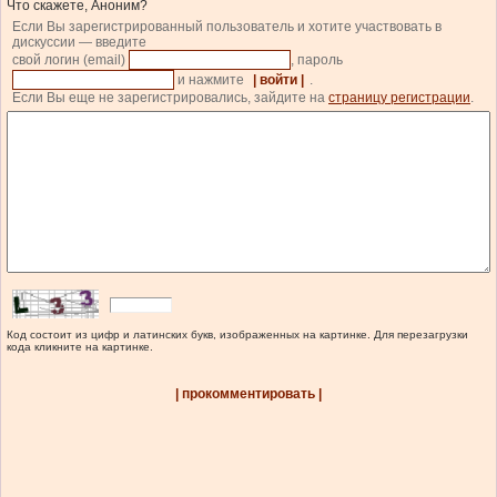
Что скажете, Аноним?
Если Вы зарегистрированный пользователь и хотите участвовать в
дискуссии — введите
свой логин (email)
, пароль
и нажмите
| войти |
.
Если Вы еще не зарегистрировались, зайдите на
страницу регистрации
.
Код состоит из цифр и латинских букв, изображенных на картинке. Для перезагрузки
кода кликните на картинке.
| прокомментировать |