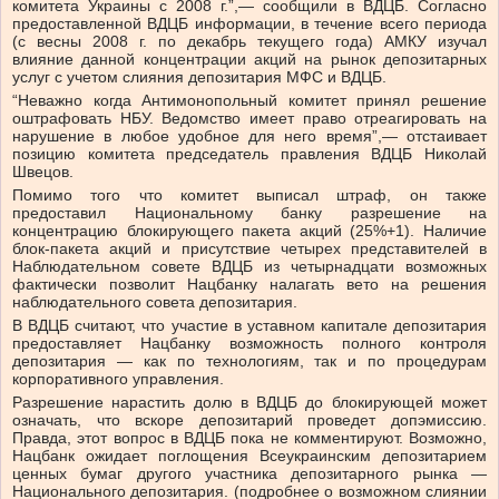
комитета Украины с 2008 г.”,— сообщили в ВДЦБ. Согласно
предоставленной ВДЦБ информации, в течение всего периода
(с весны 2008 г. по декабрь текущего года) АМКУ изучал
влияние данной концентрации акций на рынок депозитарных
услуг с учетом слияния депозитария МФС и ВДЦБ.
“Неважно когда Антимонопольный комитет принял решение
оштрафовать НБУ. Ведомство имеет право отреагировать на
нарушение в любое удобное для него время”,— отстаивает
позицию комитета председатель правления ВДЦБ Николай
Швецов.
Помимо того что комитет выписал штраф, он также
предоставил Национальному банку разрешение на
концентрацию блокирующего пакета акций (25%+1). Наличие
блок-пакета акций и присутствие четырех представителей в
Наблюдательном совете ВДЦБ из четырнадцати возможных
фактически позволит Нацбанку налагать вето на решения
наблюдательного совета депозитария.
В ВДЦБ считают, что участие в уставном капитале депозитария
предоставляет Нацбанку возможность полного контроля
депозитария — как по технологиям, так и по процедурам
корпоративного управления.
Разрешение нарастить долю в ВДЦБ до блокирующей может
означать, что вскоре депозитарий проведет допэмиссию.
Правда, этот вопрос в ВДЦБ пока не комментируют. Возможно,
Нацбанк ожидает поглощения Всеукраинским депозитарием
ценных бумаг другого участника депозитарного рынка —
Национального депозитария. (подробнее о возможном слиянии