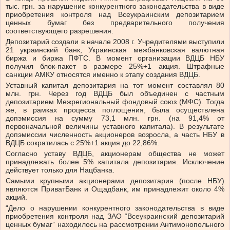
тыс. грн. за нарушение конкурентного законодательства в виде
приобретения контроля над Всеукраинским депозитарием
ценных бумаг без предварительного получения
соответствующего разрешения.
Депозитарий создали в начале 2008 г. Учредителями выступили
21 украинский банк, Украинская межбанковская валютная
биржа и биржа ПФТС. В момент организации ВДЦБ НБУ
получил блок-пакет в размере 25%+1 акция. Штрафные
санкции АМКУ относятся именно к этапу создания ВДЦБ.
Уставный капитал депозитария на тот момент составлял 80
млн. грн. Через год ВДЦБ был объединен с частным
депозитарием Межрегиональный фондовый союз (МФС). Тогда
же, в рамках процесса поглощения, была осуществлена
допэмиссия на сумму 73,1 млн. грн. (на 91,4% от
первоначальной величины уставного капитала). В результате
допэмиссии численность акционеров возросла, а часть НБУ в
ВДЦБ сократилась с 25%+1 акция до 22,86%.
Согласно уставу ВДЦБ, акционерам общества не может
принадлежать более 5% капитала депозитария. Исключение
действует только для Нацбанка.
Самыми крупными акционерами депозитария (после НБУ)
являются ПриватБанк и Ощадбанк, им принадлежит около 4%
акций.
“Дело о нарушении конкурентного законодательства в виде
приобретения контроля над ЗАО “Всеукраинский депозитарий
ценных бумаг” находилось на рассмотрении Антимонопольного