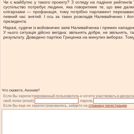
Чи є майбутнє у такого проекту? З огляду на падіння рейтингів “
суспільство потребує людини, яка говоритиме те, що вже дале
олігархами — профанація, тому потрібно парламент перезавант
певний час знятий. І ось за таких розкладів Наливайченко і йо
президента.
Наразі, судячи із войовничих заяв Наливайченка і прямих нападок 
У нього ситуація дійсно вигідна: звільнять добре, не звільнять, т
результату. Доведено партією Гриценка на минулих виборах. Тому
Что скажете, Аноним?
Если Вы зарегистрированный пользователь и хотите участвовать в дискусс
свой логин (email)
, пароль
Если Вы еще не зарегистрировались, зайдите на
страницу регистрации
.