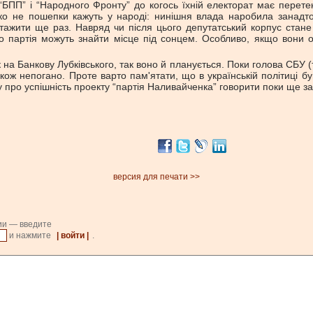
БПП” і “Народного Фронту” до когось їхній електорат має перетект
ко не пошепки кажуть у народі: нинішня влада наробила занадто
ажити ще раз. Навряд чи після цього депутатський корпус стан
го партія можуть знайти місце під сонцем. Особливо, якщо вони об
на Банкову Лубківського, так воно й планується. Поки голова СБУ (т
акож непогано. Проте варто пам'ятати, що в українській політиці бу
 про успішність проекту “партія Наливайченка” говорити поки ще з
версия для печати >>
ии — введите
и нажмите
| войти |
.