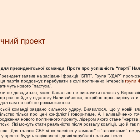
чний проект
 для президентської команди. Проте про успішність “партії На
резидент заявив на засіданні фракції “БПП”. Група “УДАР” прогноз
о ця партія продовжує перебувати в колі політичних інтересів
групи 
атимуть нового “пастуха”.
ти не доводиться, може банально не вистачити голосів у Верховній 
о раз не йде у відставку Наливайченко, потрібно щось вирішувати 
дал сам по собі не розсмокчеться.
ькій команді завдано сильного удару. Виявилося, що у новій вла
ільство тільки про цей конфлікт і говоритиме. А Наливайченко точ
ародження нового політичного проекту, лідером якого стане “жертв
тські. Які можуть стати реальністю після розвалу коаліції, що й так
а. Для голови СБУ чітка засвітка у компанії з “газовиками” не ду
роекті будуть зацікавлені і деякі зарубіжні політичні кола.