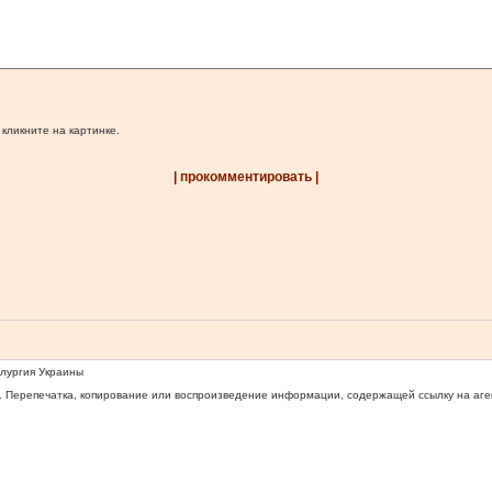
 кликните на картинке.
| прокомментировать |
ллургия Украины
 Перепечатка, копирование или воспроизведение информации, содержащей ссылку на агентс