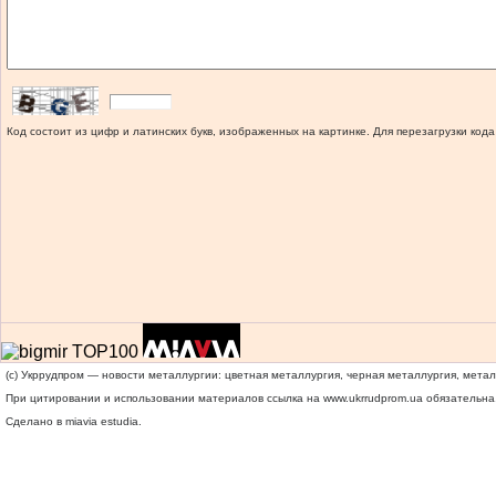
Код состоит из цифр и латинских букв, изображенных на картинке. Для перезагрузки кода
(c) Укррудпром — новости металлургии: цветная металлургия, черная металлургия, мета
При цитировании и использовании материалов ссылка на
www.ukrrudprom.ua
обязательна.
Сделано в miavia estudia.