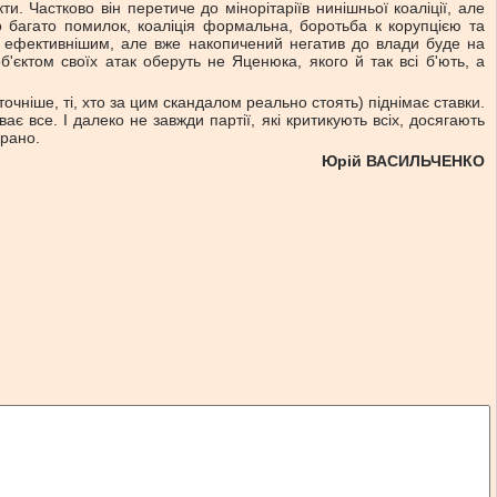
и. Частково він перетиче до мінорітаріїв нинішньої коаліції, але
 багато помилок, коаліція формальна, боротьба к корупцією та
е ефективнішим, але вже накопичений негатив до влади буде на
'єктом своїх атак оберуть не Яценюка, якого й так всі б'ють, а
очніше, ті, хто за цим скандалом реально стоять) піднімає ставки.
ває все. І далеко не завжди партії, які критикують всіх, досягають
арано.
Юрій ВАСИЛЬЧЕНКО