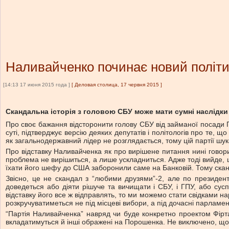
Наливайченко починає новий політи
[14:13 17 июня 2015 года ]
[
Деловая столица, 17 червня 2015
]
Скандальна історія з головою СБУ може мати сумні наслідки
Про своє бажання відсторонити голову СБУ від займаної посади П
суті, підтверджує версію деяких депутатів і політологів про те, щ
як загальнодержавний лідер не розглядається, тому цій партії шук
Про відставку Наливайченка як про вирішене питання нині говори
проблема не вирішиться, а лише ускладниться. Адже тоді вийде, щ
їхати його шефу до США заборонили саме на Банковій. Тому скан
Звісно, це не скандал з “любими друзями”-2, але по президентс
доведеться або діяти рішуче та вичищати і СБУ, і ГПУ, або сусп
відставку його все ж відправлять, то ми можемо стати свідками н
розкручуватиметься не під місцеві вибори, а під дочасні парламен
“Партія Наливайченка” навряд чи буде конкретно проектом Фірташ
вкладатимуться й інші ображені на Порошенка. Не виключено, що у п