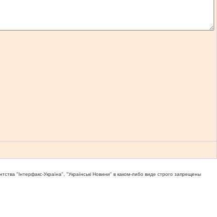
тва "Iнтерфакс-Україна", "Українськi Новини" в каком-либо виде строго запрещены