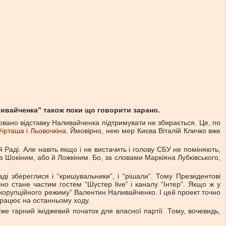
ливайченка” також поки що говорити зарано.
овано відставку Наливайченка підтримувати не збирається. Це, по
Фірташа і Льовочкіна
. Ймовірно, нею мер Києва Віталій Кличко вже
Раді. Але навіть якщо і не вистачить і голову СБУ не поміняють,
з Шокіним, або й Ложкіним. Бо, за словами Маркіяна Лубківського,
ді збереглися і “кришувальники”, і “рішали”. Тому Президентові
но стане частим гостем “Шустер live” і каналу “Інтер”. Якщо ж у
а корупційного режиму” Валентин Наливайченко. І цей проект точно
 працює на останньому ходу.
же гарний іміджевий початок для власної партії. Тому, вочевидь,