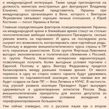
и международной интеграции. Также среди претендентов на
должность министра иностранных дел фигурирует Владимир
Ельченко, постоянный представитель Украины при
международных организациях в Вене, которого с Виктором
Януковичем связывают хорошие личные отношения, и Юрий
Костенко — посол Украины в Китае.
Главным определяющим фактором позиционирования Украины
на международной арене в ближайшее время станут не столько
геополитические амбиции новоизбранного Президента, сколько
умение влиять на парламент. И здесь не последнюю роль
сыграет его возможность контролировать свои партийные ряды.
Поскольку в видении внешнеполитического курса страны в ПР
есть серьезные разногласия. Если группе Фирташа-Левочкина
выгодно экономическое и политическое сближение с Россией,
то группе Рината Ахметова интереснее евроинтеграция,
позволяющая получить более выгодные условия торговли с
Европой. Поэтому и здесь Виктору Федоровичу придется
балансировать между разными точками зрения. От явного
перекоса в одну из сторон нового гаранта будут удерживать
союзники по парламентской коалиции, если таковая все же
будет создана на базе ПР, — блок Литвина и НУНС. В частности,
под угрозой развала коалиции Президент будет вынужден
сдерживаться в удовлетворении аппетитов России. Ведь
внешнеполитические приоритеты для многих депутатов из
НУНС являются главным условием вхождения в
переформатированное большинство.
Уже сейчас очевидно, что о русском языке как о втором