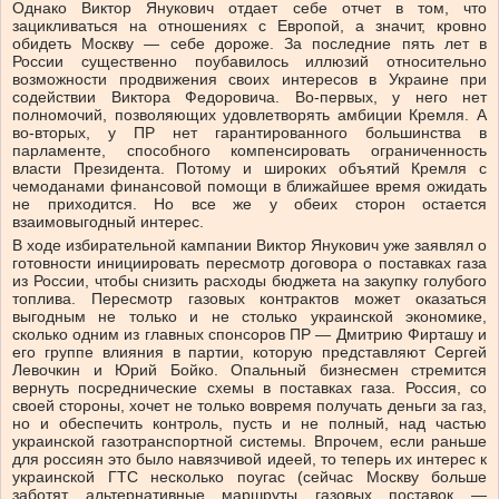
Однако Виктор Янукович отдает себе отчет в том, что
зацикливаться на отношениях с Европой, а значит, кровно
обидеть Москву — себе дороже. За последние пять лет в
России существенно поубавилось иллюзий относительно
возможности продвижения своих интересов в Украине при
содействии Виктора Федоровича. Во-первых, у него нет
полномочий, позволяющих удовлетворять амбиции Кремля. А
во-вторых, у ПР нет гарантированного большинства в
парламенте, способного компенсировать ограниченность
власти Президента. Потому и широких объятий Кремля с
чемоданами финансовой помощи в ближайшее время ожидать
не приходится. Но все же у обеих сторон остается
взаимовыгодный интерес.
В ходе избирательной кампании Виктор Янукович уже заявлял о
готовности инициировать пересмотр договора о поставках газа
из России, чтобы снизить расходы бюджета на закупку голубого
топлива. Пересмотр газовых контрактов может оказаться
выгодным не только и не столько украинской экономике,
сколько одним из главных спонсоров ПР — Дмитрию Фирташу и
его группе влияния в партии, которую представляют Сергей
Левочкин и Юрий Бойко. Опальный бизнесмен стремится
вернуть посреднические схемы в поставках газа. Россия, со
своей стороны, хочет не только вовремя получать деньги за газ,
но и обеспечить контроль, пусть и не полный, над частью
украинской газотранспортной системы. Впрочем, если раньше
для россиян это было навязчивой идеей, то теперь их интерес к
украинской ГТС несколько поугас (сейчас Москву больше
заботят альтернативные маршруты газовых поставок —