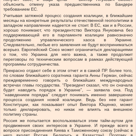
объяснить отмену указа предшественника по Бандере
требованием ЕС.
Учитывая затяжной процесс создания коалиции, в ближайшие
месяцы на конкретные результаты отечественной геополитики в
западном направлении надеется не стоит. В ЕС, как и в России,
хорошо понимают, что президентство Виктора Януковича без
поддерживающей его в парламенте коалиции равнозначно
продолжению управленческого хаоса в Украине.
Следовательно, любые его заявления не будут восприниматься
всерьез. Европейский Союз может ограничиться декларациями
о том, что Украина для него важна, а также продолжит
переговоры по техническим вопросам в рамках действующей
программы сотрудничества.
Прекрасно отдают себе в этом отчет и в самой ПР. Более того,
по словам ближайшего соратника гаранта Анны Герман, сейчас
преждевременно говорить о ближайших международных
встречах главы государства. “Президент сказал, что он сначала
будет наводить порядок в Украине”, — заявила она. Под
“наведением порядка” следует понимать именно завершение
процесса создания новой коалиции. Ведь без нее гарант
Конституции, как показывает опыт Виктора Ющенко, может
только декларировать, но никак не влиять на внешнюю
политику страны.
Россия же попытается воспользоваться этим тайм-аутом для
продвижения своих интересов в Украине. И прежде всего в
вопросе присоединения Киева к Таможенному союзу (сейчас в
него входят Россия, Беларусь и Казахстан). Поэтому в