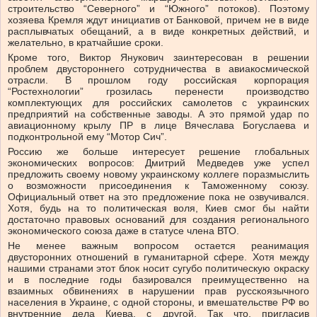
строительство “Северного” и “Южного” потоков). Поэтому
хозяева Кремля ждут инициатив от Банковой, причем не в виде
расплывчатых обещаний, а в виде конкретных действий, и
желательно, в кратчайшие сроки.
Кроме того, Виктор Янукович заинтересован в решении
проблем двустороннего сотрудничества в авиакосмической
отрасли. В прошлом году российская корпорация
“Ростехнологии” грозилась перенести производство
комплектующих для российских самолетов с украинских
предприятий на собственные заводы. А это прямой удар по
авиационному крылу ПР в лице Вячеслава Богуслаева и
подконтрольной ему “Мотор Сич”.
Россию же больше интересует решение глобальных
экономических вопросов: Дмитрий Медведев уже успел
предложить своему новому украинскому коллеге поразмыслить
о возможности присоединения к Таможенному союзу.
Официальный ответ на это предложение пока не озвучивался.
Хотя, будь на то политическая воля, Киев смог бы найти
достаточно правовых оснований для создания регионального
экономического союза даже в статусе члена ВТО.
Не менее важным вопросом остается реанимация
двусторонних отношений в гуманитарной сфере. Хотя между
нашими странами этот блок носит сугубо политическую окраску
и в последние годы базировался преимущественно на
взаимных обвинениях в нарушении прав русскоязычного
населения в Украине, с одной стороны, и вмешательстве РФ во
внутренние дела Киева, с другой. Так что, пригласив