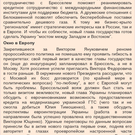
сотрудничество с Брюсселем поможет реанимировать
кредитное сотрудничество с международными финансовыми
институтами для поддержки бюджета. А дружеские отношения с
Белокаменной позволят обеспечить бесперебойные поставки
сравнительно дешевого газа. К тому же бизнес-крыло
“регионалов” имеет стратегические интересы как в России, так и
в Европе. И чтобы их соблюсти, новый глава государства готов
сделать Украину “мостом между Западом и Востоком”.
Окно в Европу
Закрепившееся за Виктором Януковичем реноме
пророссийского политика не помешало ему проявить гибкость в
приоритетах: свой первый визит в качестве главы государства
он (еще до инаугурации) запланировал в Брюссель, а не в
Москву. Хотя россияне успели пригласить Виктора Федоровича
в гости раньше. В окружении нового Президента рассудили, что
с Москвой их босс договорится (по крайней мере в
политических вопросах) “по-любому”, а вот с Европой могут
быть проблемы. Брюссельский вояж должен был стать не
только визитом вежливости, новый глава Украины планировал
обсудить с еврочиновниками возможность предоставления
кредита на модернизацию украинской ГТС (чего так и не
смогла добиться Юлия Тимошенко), а также обсудить
перспективы евроинтеграции Украины (работа в этом
направлении была успешно провалена его предшественником
Виктором Ющенко). Удачные переговоры по данным вопросам
принесли бы в актив нового гаранта первые очки, подняв его
авторитет в глазах проевропейски настроенной части