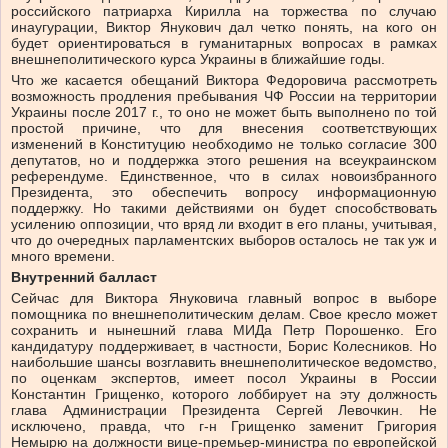
российского патриарха Кирилла на торжества по случаю
инаугурации, Виктор Янукович дал четко понять, на кого он
будет ориентироваться в гуманитарных вопросах в рамках
внешнеполитического курса Украины в ближайшие годы.
Что же касается обещаний Виктора Федоровича рассмотреть
возможность продления пребывания ЧФ России на территории
Украины после 2017 г., то оно не может быть выполнено по той
простой причине, что для внесения соответствующих
изменений в Конституцию необходимо не только согласие 300
депутатов, но и поддержка этого решения на всеукраинском
референдуме. Единственное, что в силах новоизбранного
Президента, это обеспечить вопросу информационную
поддержку. Но такими действиями он будет способствовать
усилению оппозиции, что вряд ли входит в его планы, учитывая,
что до очередных парламентских выборов осталось не так уж и
много времени.
Внутренний балласт
Сейчас для Виктора Януковича главный вопрос в выборе
помощника по внешнеполитическим делам. Свое кресло может
сохранить и нынешний глава МИДа Петр Порошенко. Его
кандидатуру поддерживает, в частности, Борис Колесников. Но
наибольшие шансы возглавить внешнеполитическое ведомство,
по оценкам экспертов, имеет посол Украины в России
Константин Грищенко, которого лоббирует на эту должность
глава Администрации Президента Сергей Левочкин. Не
исключено, правда, что г-н Грищенко заменит Григория
Немырю на должности вице-премьер-министра по европейской