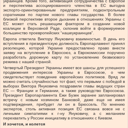
украинцев. Кроме того, активизация сотрудничества с Европой
и перспектива ассоциированного членства в ЕС выгодна
экспорто-ориентированным предприятиям, подконтрольным
соратникам по партии нового главы государства. В более
близкой перспективе второе дыхание в отношениях Украины с
ЕС может стать решающим фактором в создании новой
коалиции в Верховной Раде, склонив войти в формируемое
большинство проевропейских “нашеукраинцев”.
Европа ответила Виктору Януковичу взаимностью. В день его
вступления в президентскую должность Европарламент принял
резолюцию, которой Украине предоставлено право внести
заявку на вступление в Евросоюз, а Еврокомиссии поручено
разработать дорожную карту по установлению безвизового
режима с нашей страной.
Четвертый Президент Украины имеет все шансы для успешного
продвижения интересов Украины в Евросоюзе, о чем
свидетельствует поведение европейских политиков. Вряд ли
можно считать случайностью тот факт, что первыми с победой в
выборах Виктора Януковича поздравили главы ведущих стран
ЕС — Франции и Германии, а также руководство Евросоюза.
Президент Европарламента Ежи Бузек заранее запланировал
встречу с новым хозяином Банковой, даже еще не имея
подтверждения, прибудет ли он в Брюссель. По мнению
экспертов, столь активная позиция ЕС связана вовсе не с
личными симпатиями к г-ну Януковичу, а с желанием
перехватить у России инициативу в отношениях с Киевом.
И хочется, и колется