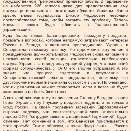
государственном, “регионалам” придется забыть. В парламенте
не наберется 226 голосов даже для предоставления ему
статуса регионального в некоторых областях Украины. Заняв
кресло главы государства, Виктор Федорович невольно
поспособствовал тому, чтобы закрыть эту проблему. Теперь
Кремлю некого будет обвинять в “насильственной
украинизации”.
Куда более тонкое балансирование Президенту предстоит
показать в вопросах, которые напрямую затрагивают интересы
России и Запада, в частности присоединение Украины к
Североатлантическому альянсу. На церемонии вступления в
президентскую должность Виктор Федорович снова напомнил о
неизменности своей позиции относительно внеблокового
статуса Украины, а перед инаугурацией уверил, что нынешний
формат сотрудничества с НАТО его вполне устраивает. А это
значит, что процесс подготовки к вступлению в
Североатлантический альянс продолжается, поскольку все
двусторонние нормативные акты остаются в силе. Но очевидно,
что их реализация начнет стопориться, если и вовсе не будет
заморожена на ближайшие годы.
А вот конфликтную тему о присвоении Степану Бандере звания
Героя Украины г-ну Януковичу придется поднять, и не только в
угоду России. На своем последнем заседании Европарламент
выразил надежду, что соответствующий указ относительно
лидера ОУН, “сотрудничавшего с нацистской Германией”, будет
отменен. Нет сомнений в том, что Банковая прислушается к
этой просьбе. Таким образом, и волки будут сыты — Россия
получит свое, и овцы целы — Виктор Янукович сможет