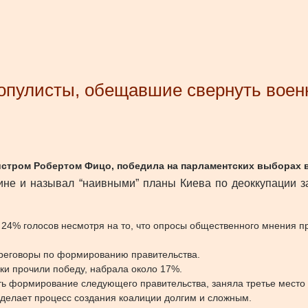
опулисты, обещавшие свернуть воен
стром Робертом Фицо, победила на парламентских выборах 
е и называл “наивными” планы Киева по деоккупации за
 24% голосов несмотря на то, что опросы общественного мнения п
ереговоры по формированию правительства.
ки прочили победу, набрала около 17%.
еть формирование следующего правительства, заняла третье место 
 делает процесс создания коалиции долгим и сложным.