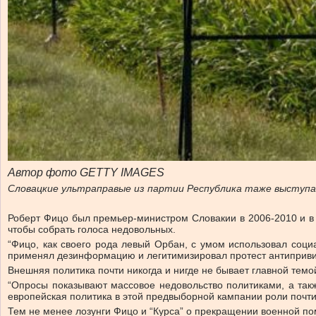
Автор фото GETTY IMAGES
Словацкие ультраправые из партии Республика таже выступа
Роберт Фицо был премьер-министром Словакии в 2006-2010 и в 
чтобы собрать голоса недовольных.
“Фицо, как своего рода левый Орбан, с умом использовал соци
применял дезинформацию и легитимизировал протест антипривив
Внешняя политика почти никогда и нигде не бывает главной тем
“Опросы показывают массовое недовольство политиками, а та
европейская политика в этой предвыборной кампании роли почти
Тем не менее лозунги Фицо и “Курса” о прекращении военной по