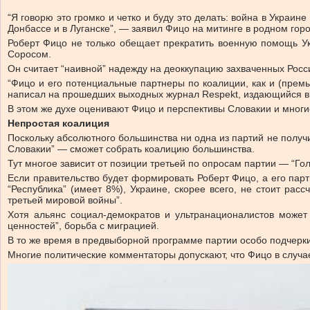
“Я говорю это громко и четко и буду это делать: война в Украин
Донбассе и в Луганске”, — заявил Фицо на митинге в родном горо
Роберт Фицо не только обещает прекратить военную помощь У
Соросом.
Он считает “наивной” надежду на деоккупацию захваченных Росс
“Фицо и его потенциальные партнеры по коалиции, как и (премь
написал на прошедших выходных журнал Respekt, издающийся в
В этом же духе оценивают Фицо и перспективы Словакии и многи
Непростая коалиция
Поскольку абсолютного большинства ни одна из партий не получи
Словакии” — сможет собрать коалицию большинства.
Тут многое зависит от позиции третьей по опросам партии — “Го
Если правительство будет формировать Роберт Фицо, а его пар
“Республика” (имеет 8%), Украине, скорее всего, не стоит р
третьей мировой войны”.
Хотя альянс социал-демократов и ультранационалистов может
ценностей”, борьба с миграцией.
В то же время в предвыборной программе партии особо подчеркив
Многие политические комментаторы допускают, что Фицо в случае