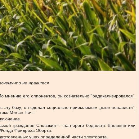
почему-то не нравится
о мнению его оппонентов, он сознательно “радикализировался”,
ь эту базу, он сделал социально приемлемым „язык ненависти“,
тике Милан Нич.
сключение.
сьмой гражданин Словакии — на пороге бедности. Внешняя или
я Фонда Фридриха Эберта.
одготовленных ушах определенной части электората.