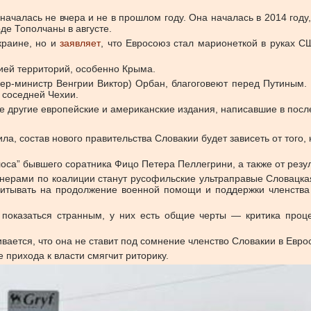
е началась не вчера и не в прошлом году. Она началась в 2014 год
де Тополчаны в августе.
краине, но и
заявляет
, что Евросоюз стал марионеткой в руках 
ией территорий, особенно Крыма.
ер-министр Венгрии Виктор) Орбан, благоговеют перед Путиным. 
 соседней Чехии.
е другие европейские и американские издания, написавшие в посл
ла, состав нового правительства Словакии будет зависеть от того,
лоса” бывшего соратника Фицо Петера Пеллегрини, а также от резу
тнерами по коалиции станут русофильские ультраправые Словацка
ассчитывать на продолжение военной помощи и поддержки членств
 показаться странным, у них есть общие черты — критика проц
ается, что она не ставит под сомнение членство Словакии в Евро
 прихода к власти смягчит риторику.