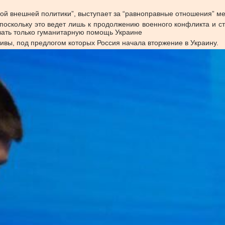
ой внешней политики”, выступает за “равноправные отношения” 
поскольку это ведет лишь к продолжению военного конфликта и с
вать только гуманитарную помощь Украине
ивы, под предлогом которых Россия начала вторжение в Украину.