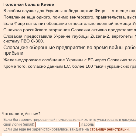
Головная боль в Киеве
В любом случае для Украины победа партии Фицо — это еще одн
Появление еще одного, помимо венгерского, правительства, выс
Если Фицо выполнит обещание относительно военной помощи Укр
С начала российского вторжения Словакия активно предоставлял
Словакия предоставила Украине гаубицы Zuzana-2, вертолеты 
систему ПВО С-300.
Словацкие оборонные предприятия во время войны работа
прибыли.
Железнодорожное сообщение Украины с ЕС через Словакию такж
Кроме того, согласно данным ЕС, более 100 тысяч украинских г
Что скажете, Аноним?
Если Вы зарегистрированный пользователь и хотите участвовать в дискусс
свой логин (email)
, пароль
Если Вы еще не зарегистрировались, зайдите на
страницу регистрации
.