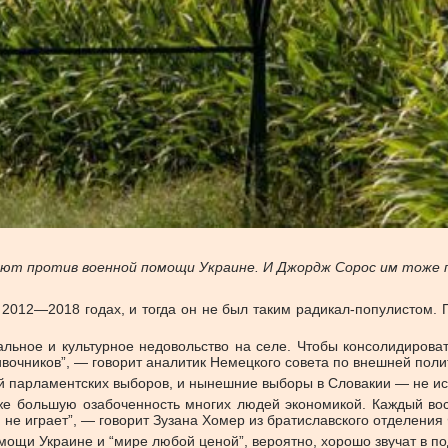
ют против военной помощи Украине. И Джордж Сорос им тоже 
2012—2018 годах, и тогда он не был таким радикал-популистом. П
альное и культурное недовольство на селе. Чтобы консолидироват
очников”, — говорит аналитик Немецкого совета по внешней поли
ой парламентских выборов, и нынешние выборы в Словакии — не и
кже большую озабоченность многих людей экономикой. Каждый во
 не играет”, — говорит Зузана Хомер из братиславского отделени
мощи Украине и “мире любой ценой”, вероятно, хорошо звучат в п