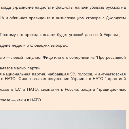
у, когда украинские нацисты и фашисты начали убивать русских на
США и обвиняет президента в антисловацком сговоре с Джорджем
Поэтому его приход к власти будет угрозой для всей Европы”, —
едние недели о словацких выборах.
 кто — левый популист Фицо или его соперники из “Прогрессивной
льтатов малых партий.
я национальная партия, набравшая 5% голосов, и антинатовская
а в НАТО. Фицо называл вступление Украины в НАТО “гарантией
ессов в ЕС и НАТО, симпатия к России, защита “традиционных
союзе — как и в НАТО.