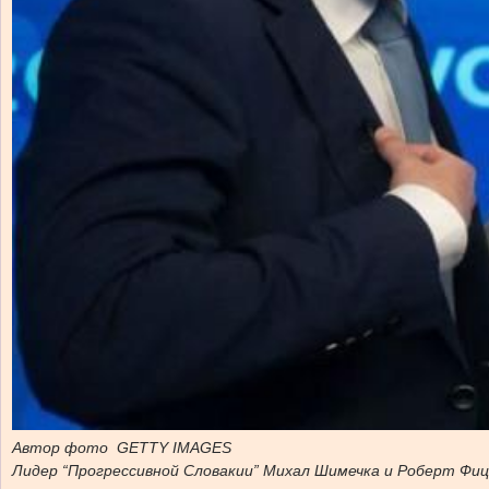
Автор фото GETTY IMAGES
Лидер “Прогрессивной Словакии” Михал Шимечка и Роберт Фиц