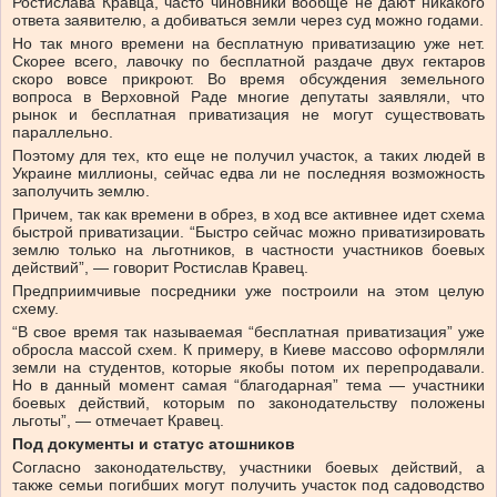
Ростислава Кравца, часто чиновники вообще не дают никакого
ответа заявителю, а добиваться земли через суд можно годами.
Но так много времени на бесплатную приватизацию уже нет.
Скорее всего, лавочку по бесплатной раздаче двух гектаров
скоро вовсе прикроют. Во время обсуждения земельного
вопроса в Верховной Раде многие депутаты заявляли, что
рынок и бесплатная приватизация не могут существовать
параллельно.
Поэтому для тех, кто еще не получил участок, а таких людей в
Украине миллионы, сейчас едва ли не последняя возможность
заполучить землю.
Причем, так как времени в обрез, в ход все активнее идет схема
быстрой приватизации. “Быстро сейчас можно приватизировать
землю только на льготников, в частности участников боевых
действий”, — говорит Ростислав Кравец.
Предприимчивые посредники уже построили на этом целую
схему.
“В свое время так называемая “бесплатная приватизация” уже
обросла массой схем. К примеру, в Киеве массово оформляли
земли на студентов, которые якобы потом их перепродавали.
Но в данный момент самая “благодарная” тема — участники
боевых действий, которым по законодательству положены
льготы”, — отмечает Кравец.
Под документы и статус атошников
Согласно законодательству, участники боевых действий, а
также семьи погибших могут получить участок под садоводство