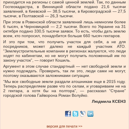
приходится на регионы с самой ценной землей. Так, по данным
Госгеокадастра, в Винницкой области подано 21,6 тысячи
заявлений, в Киевской — 38,5 тысячи, в Кировоградской — 27,5
тысячи, в Полтавской — 26,3 тысячи.
При этом в Ровенской области заявлений лишь немногим более
6 тысяч, в Черновицкой — 2,2 тысячи. Всего по Украине на 31
октября подано 330,5 тысячи заявок. То есть, чтобы дать землю
всем, кто попросил, понадобится больше 660 тысяч гектаров.
И это при том, что получить участок для себя, а не для
посредников, может далеко не каждый участник АТО.
“Землеустроительные компании в регионах жалуются, что люди
ходят по кабинетам, но не могут получить положенный им по
закону участок”, — говорит Кошиль.
Аргумент в этом случае стандартный — нет свободной земли и
нужно подождать. Проверить, так ли это, люди сами не могут,
поэтому оказываются заложниками ситуации.
“Мы все свободные земли раздали атошникам еще в 2015 году.
Теперь распределяем разве что по селам, и уговариваем не на
2 гектара, а хотя бы на полтора”, — рассказал “Стране”
городской голова Гайворона Роман Волуйко.
Людмила КСЕНЗ
версия для печати >>