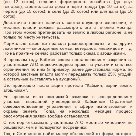
(до 12 соток), ведение фермерского хозяйства (до двух
гектаров), строительство дома в черте города (до 10 соток), за
чертой (до 15 соток), в селе (до 25 соток) или для дачи (до 10
соток).
Достаточно просто написать соответствующее заявление, и
местные власти должны рассмотреть его в течение месяца.
При этом можно претендовать на землю в любом регионе, а не
только по месту жительства.
Формально такие же правила распространяются и на других
льготников — многодетные семьи, ветеранов, инвалидов и т. д.
Но на практике сейчас работает только схема с атошниками.
В прошлом году Кабмин своим постановлением закрепил за
участниками АТО первоочередное право на участки и снял все
ограничения по ним (к примеру, ранее действовала норма, по
которой местные власти могли передавать только 25% угодий,
а остальные выставлять на аукционы).
Это произошло после акции протеста “Кабмин, верни землю
атошникам”.
Ее провели из-за возникшей заминки с распределением
участков, вызванной утвержденной Кабмином Стратегией
совершенствования управления в сфере использования и
охраны земель. Тогда на несколько месяцев процесс
рассмотрения заявок вообще остановился.
С тех пор отказывать участникам АТО местные чиновники не
решаются, чем и пользуются посредники.
Так, в Сети можно найти массу объявлений от фирм, которые