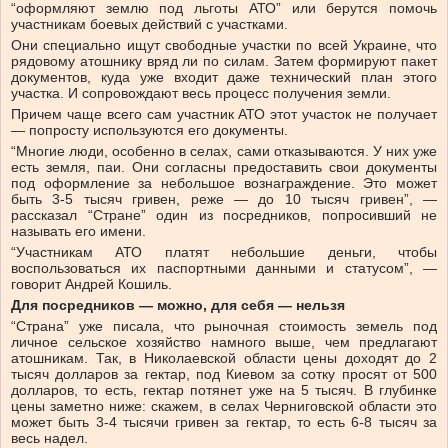
“оформляют землю под льготы АТО” или берутся помочь
участникам боевых действий с участками.
Они специально ищут свободные участки по всей Украине, что
рядовому атошнику вряд ли по силам. Затем формируют пакет
документов, куда уже входит даже технический план этого
участка. И сопровождают весь процесс получения земли.
Причем чаще всего сам участник АТО этот участок не получает
— попросту используются его документы.
“Многие люди, особенно в селах, сами отказываются. У них уже
есть земля, паи. Они согласны предоставить свои документы
под оформление за небольшое вознаграждение. Это может
быть 3-5 тысяч гривен, реже — до 10 тысяч гривен”, —
рассказал “Стране” один из посредников, попросивший не
называть его имени.
“Участникам АТО платят небольшие деньги, чтобы
воспользоваться их паспортными данными и статусом”, —
говорит Андрей Кошиль.
Для посредников — можно, для себя — нельзя
“Страна” уже писала, что рыночная стоимость земель под
личное сельское хозяйство намного выше, чем предлагают
атошникам. Так, в Николаевской области цены доходят до 2
тысяч долларов за гектар, под Киевом за сотку просят от 500
долларов, то есть, гектар потянет уже на 5 тысяч. В глубинке
цены заметно ниже: скажем, в селах Черниговской области это
может быть 3-4 тысячи гривен за гектар, то есть 6-8 тысяч за
весь надел.