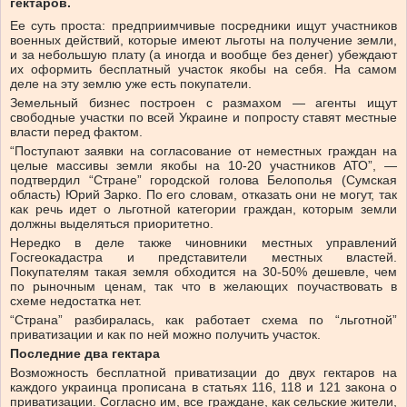
гектаров.
Ее суть проста: предприимчивые посредники ищут участников
военных действий, которые имеют льготы на получение земли,
и за небольшую плату (а иногда и вообще без денег) убеждают
их оформить бесплатный участок якобы на себя. На самом
деле на эту землю уже есть покупатели.
Земельный бизнес построен с размахом — агенты ищут
свободные участки по всей Украине и попросту ставят местные
власти перед фактом.
“Поступают заявки на согласование от неместных граждан на
целые массивы земли якобы на 10-20 участников АТО”, —
подтвердил “Стране” городской голова Белополья (Сумская
область) Юрий Зарко. По его словам, отказать они не могут, так
как речь идет о льготной категории граждан, которым земли
должны выделяться приоритетно.
Нередко в деле также чиновники местных управлений
Госгеокадастра и представители местных властей.
Покупателям такая земля обходится на 30-50% дешевле, чем
по рыночным ценам, так что в желающих поучаствовать в
схеме недостатка нет.
“Страна” разбиралась, как работает схема по “льготной”
приватизации и как по ней можно получить участок.
Последние два гектара
Возможность бесплатной приватизации до двух гектаров на
каждого украинца прописана в статьях 116, 118 и 121 закона о
приватизации. Согласно им, все граждане, как сельские жители,