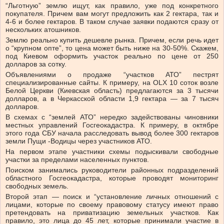
“Льготную” землю ищут, как правило, уже под конкретного
покупателя. Причем вам могут предложить как 2 гектара, так и
4-6 и более гектаров. В таком случае заявки подаются сразу от
нескольких атошников.
Землю реально купить дешевле рынка. Причем, если речь идет
о “крупном опте”, то цена может быть ниже на 30-50%. Скажем,
под Киевом оформить участок реально по цене от 250
долларов за сотку.
Объявлениями о продаже “участков АТО” пестрят
специализированные сайты. К примеру, на OLX 10 соток возле
Белой Церкви (Киевская область) предлагаются за 3 тысячи
долларов, а в Черкасской области 1,9 гектара — за 7 тысяч
долларов.
В схемах с “землей АТО” нередко задействованы чиновники
местных управлений Госгеокадастра. К примеру, в октябре
этого года СБУ начала расследовать вывод более 300 гектаров
земли Пущи -Водицы через участников АТО.
На первом этапе участники схемы подыскивали свободные
участки за пределами населенных пунктов.
Поиском занимались руководители районных подразделений
областного Госгеокадастра, которые проводят мониторинг
свободных земель.
Второй этап — поиск и “установление личных отношений с
лицами, которые по своему правовому статусу имеют право
претендовать на приватизацию земельных участков. Как
правило, это лица до 45 лет, которые принимали участие в