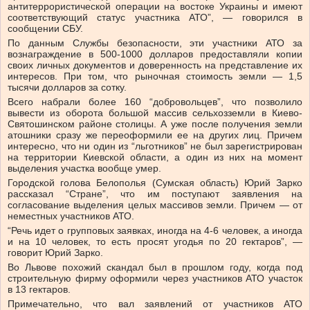
антитеррористической операции на востоке Украины и имеют
соответствующий статус участника АТО”, — говорился в
сообщении СБУ.
По данным Службы безопасности, эти участники АТО за
вознаграждение в 500-1000 долларов предоставляли копии
своих личных документов и доверенность на представление их
интересов. При том, что рыночная стоимость земли — 1,5
тысячи долларов за сотку.
Всего набрали более 160 “добровольцев”, что позволило
вывести из оборота большой массив сельхозземли в Киево-
Святошинском районе столицы. А уже после получения земли
атошники сразу же переоформили ее на других лиц. Причем
интересно, что ни один из “льготников” не был зарегистрирован
на территории Киевской области, а один из них на момент
выделения участка вообще умер.
Городской голова Белополья (Сумская область) Юрий Зарко
рассказал “Стране”, что им поступают заявления на
согласование выделения целых массивов земли. Причем — от
неместных участников АТО.
“Речь идет о групповых заявках, иногда на 4-6 человек, а иногда
и на 10 человек, то есть просят угодья по 20 гектаров”, —
говорит Юрий Зарко.
Во Львове похожий скандал был в прошлом году, когда под
строительную фирму оформили через участников АТО участок
в 13 гектаров.
Примечательно, что вал заявлений от участников АТО