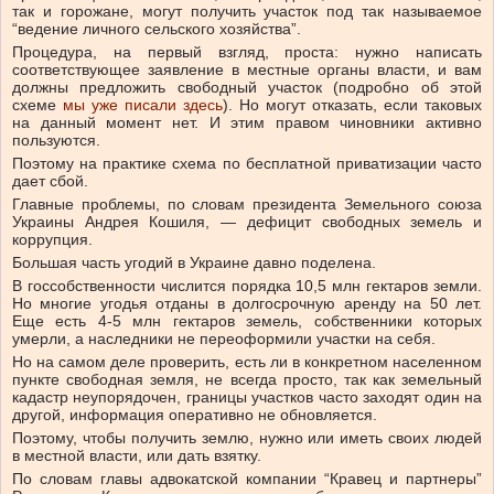
так и горожане, могут получить участок под так называемое
“ведение личного сельского хозяйства”.
Процедура, на первый взгляд, проста: нужно написать
соответствующее заявление в местные органы власти, и вам
должны предложить свободный участок (подробно об этой
схеме
мы уже писали здесь
). Но могут отказать, если таковых
на данный момент нет. И этим правом чиновники активно
пользуются.
Поэтому на практике схема по бесплатной приватизации часто
дает сбой.
Главные проблемы, по словам президента Земельного союза
Украины Андрея Кошиля, — дефицит свободных земель и
коррупция.
Большая часть угодий в Украине давно поделена.
В госсобственности числится порядка 10,5 млн гектаров земли.
Но многие угодья отданы в долгосрочную аренду на 50 лет.
Еще есть 4-5 млн гектаров земель, собственники которых
умерли, а наследники не переоформили участки на себя.
Но на самом деле проверить, есть ли в конкретном населенном
пункте свободная земля, не всегда просто, так как земельный
кадастр неупорядочен, границы участков часто заходят один на
другой, информация оперативно не обновляется.
Поэтому, чтобы получить землю, нужно или иметь своих людей
в местной власти, или дать взятку.
По словам главы адвокатской компании “Кравец и партнеры”