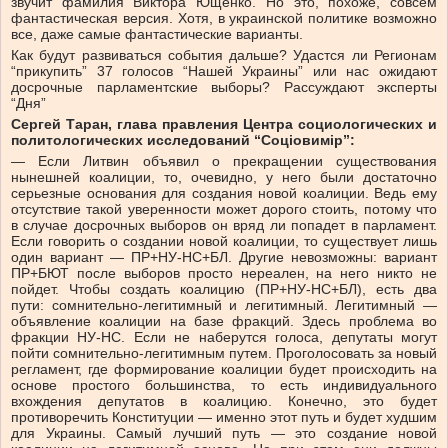
звучит фамилия Виктора Ющенко. Но это, похоже, совсем
фантастическая версия. Хотя, в украинской политике возможно
все, даже самые фантастические варианты.
Как будут развиваться события дальше? Удастся ли Регионам
“прикупить” 37 голосов “Нашей Украины” или нас ожидают
досрочные парламентские выборы? Рассуждают эксперты
“Дня”
Сергей Таран, глава правления Центра социологических и
политологических исследований “Соціовимір”:
— Если Литвин объявил о прекращении существования
нынешней коалиции, то, очевидно, у него были достаточно
серьезные основания для создания новой коалиции. Ведь ему
отсутствие такой уверенности может дорого стоить, потому что
в случае досрочных выборов он вряд ли попадет в парламент.
Если говорить о создании новой коалиции, то существует лишь
один вариант — ПР+НУ-НС+БЛ. Другие невозможны: вариант
ПР+БЮТ после выборов просто нереален, на него никто не
пойдет. Чтобы создать коалицию (ПР+НУ-НС+БЛ), есть два
пути: сомнительно-легитимный и легитимный. Легитимный —
объявление коалиции на базе фракций. Здесь проблема во
фракции НУ-НС. Если не наберутся голоса, депутаты могут
пойти сомнительно-легитимным путем. Проголосовать за новый
регламент, где формирование коалиции будет происходить на
основе простого большинства, то есть индивидуального
вхождения депутатов в коалицию. Конечно, это будет
противоречить Конституции — именно этот путь и будет худшим
для Украины. Самый лучший путь — это создание новой