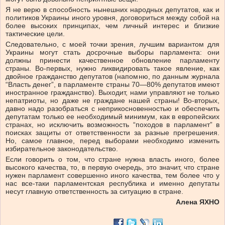
Я не верю в способность нынешних народных депутатов, как и
политиков Украины иного уровня, договориться между собой на
более высоких принципах, чем личный интерес и близкие
тактические цели.
Следовательно, с моей точки зрения, лучшим вариантом для
Украины могут стать досрочные выборы парламента: они
должны принести качественное обновление парламенту
страны. Во-первых, нужно ликвидировать такое явление, как
двойное гражданство депутатов (напомню, по данным журнала
“Власть денег”, в парламенте страны 70—80% депутатов имеют
иностранное гражданство). Выходит, нами управляют не только
непатриоты, но даже не граждане нашей страны! Во-вторых,
давно надо разобраться с неприкосновенностью и обеспечить
депутатам только ее необходимый минимум, как в европейских
странах, но исключить возможность “походов в парламент” в
поисках защиты от ответственности за разные прегрешения.
Но, самое главное, перед выборами необходимо изменить
избирательное законодательство.
Если говорить о том, что стране нужна власть иного, более
высокого качества, то, в первую очередь, это значит, что стране
нужен парламент совершенно иного качества, тем более что у
нас все-таки парламентская республика и именно депутаты
несут главную ответственность за ситуацию в стране.
Алена ЯХНО