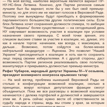
— На мой взгляд, наиболее вероятным является вариант ПР-
НУ-НС-блок Литвина. Конечно, для Партии регионов самым
лучшим был бы вариант, если бы у них был свой премьер-
министр, но для этого им не хватает голосов в Верховной Раде.
Поэтому они вынуждены будут приобщать к формированию
парламентского большинства другие политические силы. Если
блок Литвина хочет сохранения должности спикера, то амбиции
“Нашей Украины” более существенные — на сегодняшний день
НУ озвучивает возможность участия в коалиции при условии
назначения своего премьера. С моей точки зрения, это
слишком высокие ставки за участие в коалиции, но, думаю, это
как в начале торгов: начинаем, как всегда, с максимума, а
дальше... Возможно, потом сойдутся на более-менее
нейтральной кандидатуре — Яценюка. Это позволит “Нашей
Украине” присоединиться к коалиции и хоть как-то сохранить
лицо перед своими избирателями. А с другой стороны, даст
возможность Партии регионов реализовывать свою политику,
манипулируя и прикрываясь должностью премьер-министра.
Рефат Чубаров, народный депутат Украины IV—V созывов,
президент всемирного конгресса крымских татар:
— На мой взгляд, проблема нынешней Верховной Рады не
столько в конфигурации возможной коалиции, сколько в
принципах, вокруг которых депутатские фракции смогут
объединиться. Пока же все разговоры о возможной коалиции
начинаются с дележа портфелей и должностей и завершаются
этим же. А речь сейчас нужно вести об ответственности за
судьбу народа и страны, ведь мы стоим у края, за которым
могут быть довольно неприятные вещи.