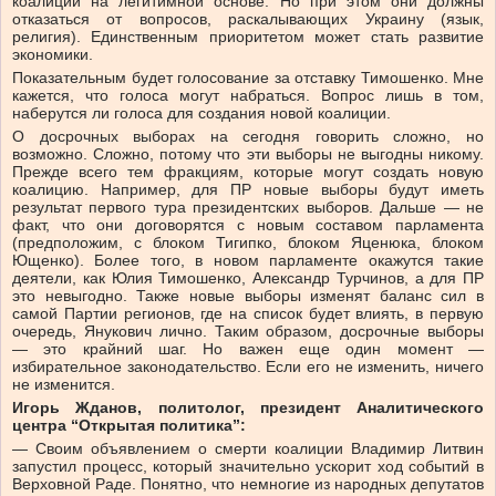
коалиции на легитимной основе. Но при этом они должны
отказаться от вопросов, раскалывающих Украину (язык,
религия). Единственным приоритетом может стать развитие
экономики.
Показательным будет голосование за отставку Тимошенко. Мне
кажется, что голоса могут набраться. Вопрос лишь в том,
наберутся ли голоса для создания новой коалиции.
О досрочных выборах на сегодня говорить сложно, но
возможно. Сложно, потому что эти выборы не выгодны никому.
Прежде всего тем фракциям, которые могут создать новую
коалицию. Например, для ПР новые выборы будут иметь
результат первого тура президентских выборов. Дальше — не
факт, что они договорятся с новым составом парламента
(предположим, с блоком Тигипко, блоком Яценюка, блоком
Ющенко). Более того, в новом парламенте окажутся такие
деятели, как Юлия Тимошенко, Александр Турчинов, а для ПР
это невыгодно. Также новые выборы изменят баланс сил в
самой Партии регионов, где на список будет влиять, в первую
очередь, Янукович лично. Таким образом, досрочные выборы
— это крайний шаг. Но важен еще один момент —
избирательное законодательство. Если его не изменить, ничего
не изменится.
Игорь Жданов, политолог, президент Аналитического
центра “Открытая политика”:
— Своим объявлением о смерти коалиции Владимир Литвин
запустил процесс, который значительно ускорит ход событий в
Верховной Раде. Понятно, что немногие из народных депутатов