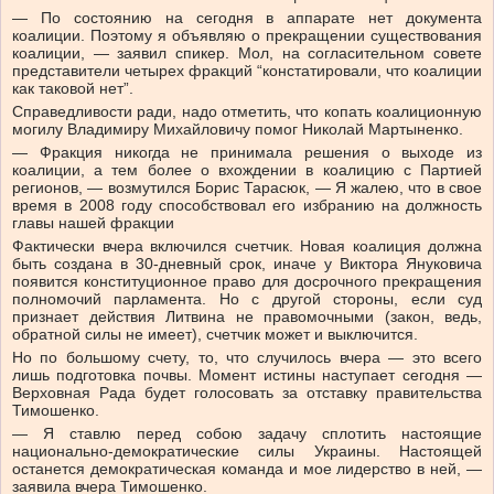
— По состоянию на сегодня в аппарате нет документа
коалиции. Поэтому я объявляю о прекращении существования
коалиции, — заявил спикер. Мол, на согласительном совете
представители четырех фракций “констатировали, что коалиции
как таковой нет”.
Справедливости ради, надо отметить, что копать коалиционную
могилу Владимиру Михайловичу помог Николай Мартыненко.
— Фракция никогда не принимала решения о выходе из
коалиции, а тем более о вхождении в коалицию с Партией
регионов, — возмутился Борис Тарасюк, — Я жалею, что в свое
время в 2008 году способствовал его избранию на должность
главы нашей фракции
Фактически вчера включился счетчик. Новая коалиция должна
быть создана в 30-дневный срок, иначе у Виктора Януковича
появится конституционное право для досрочного прекращения
полномочий парламента. Но с другой стороны, если суд
признает действия Литвина не правомочными (закон, ведь,
обратной силы не имеет), счетчик может и выключится.
Но по большому счету, то, что случилось вчера — это всего
лишь подготовка почвы. Момент истины наступает сегодня —
Верховная Рада будет голосовать за отставку правительства
Тимошенко.
— Я ставлю перед собою задачу сплотить настоящие
национально-демократические силы Украины. Настоящей
останется демократическая команда и мое лидерство в ней, —
заявила вчера Тимошенко.