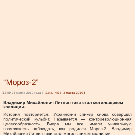
“Мороз-2”
[12:59 03 марта 2010 года ]
[
День, №37, 3 марта 2010
]
Владимир Михайлович Литвин таки стал могильщиком
коалиции.
История повторяется. Украинский спикер снова совершил
политический кульбит. Называется — контрреволюционная
целесообразность. Вчера мы все имели уникальную
возможность наблюдать, как родился Мороз-2. Владимир
Михайлович Литвин таки стал могильщиком коалиции.