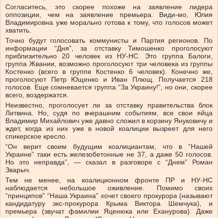
Согласитесь, это скорее похоже на заявление лидера
оппозиции, чем на заявление премьера. Види-мо, Юлия
Владимировна уже морально готова к тому, что голосов может
хватить.
Точно будут голосовать коммунисты и Партия регионов. По
информации “Дня”, за отставку Тимошенко проголосуют
приблизительно 20 человек из НУ-НС. Это группа Балоги,
группа Жвании, возможно проголосуют три человека из группы
Костенко (всего в группе Костенко 6 человек). Конечно же,
проголосуют Петр Ющенко и Иван Плющ. Получается 218
голосов. Еще сомневается группа “За Украину!”, но они, скорее
всего, воздержатся.
Неизвестно, проголосует ли за отставку правительства блок
Литвина. Но, судя по вчерашним событиям, все свои яйца
Владимир Михайлович уже давно сложил в корзину Януковичу и
ждет, когда из них уже в новой коалиции вызреет для него
спикерское кресло.
“Он верит своим будущим коалициантам, что в “Нашей
Украине” таки есть железобетонные не 37, а даже 50 голосов.
Но это неправда”, — сказал в разговоре с “Днем” Роман
Зварыч.
Тем не менее, на коалиционном фронте ПР и НУ-НС
наблюдается небольшое оживление. Помимо своих
“принципов” “Наша Украина” хочет своего прокурора (называют
кандидатуру экс-прокурора Крыма Виктора Шемчука), и
премьера (звучат фамилии Яценюка или Еханурова). Даже