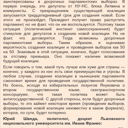
заинтересованы в досрочных парламентских выборах. В
первую очередь, это депутаты от НУ-НС, блока Литвина и
коммунисты. С прекращением существующей коалиции
запускается тридцатидневный срок для создания новой. Если
этого не произойдет, Президент получит право распустить
парламент, но не факт, что он им воспользуется. Поэтому такая
ситуация (политический инстинкт самосохранения) будет
стимулом для депутатов к созданию новой коалиции. Но не
факт, что договорятся. Тогда возможны досрочные
парламентские выборы. Таким образом, я оцениваю
вероятность создания коалиции и проведения выборов как 50
на 50. Знаковым в этой ситуации, конечно, будет голосование
за отставку премьера. Оно покажет наличие возможной
будущей коалиции.
Если говорить о том, какой путь лучше или хуже для страны —
конечно, у каждого из них есть свои преимущества и угрозы. В
любом случае, создание коалиции в нынешнем парламенте
сэкономит время для проведения государственной политики.
Но боюсь, исходя из избирательных лозунгов Януковича о
втором государственном языке, газотранспортном
консорциуме, что такая политика может быть
антигосударственной. С другой стороны, если будут досрочные
выборы, то это займет некоторое время (проведение выборов,
формирование новой коалиции неизвестно в каком формате),
которое, по сути, будет потеряно.
Юрий Шведа, политолог, доцент Львовского
национального университета им. Ивана Франко: