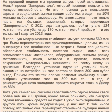
На прошлой неделе мы провели запуск новой агломашины.
Новый проект “Запорожстали”, который позволит повысить ее
конкурентоспособность. Но это и основа для повышения
зарплат и социальных выплат нашим рабочим, и еще — на 10%
меньше выбросов в атмосферу. Но агломашина — это только
часть тех больших изменений, которые переживает
“Запорожсталь”. С 2011 года нам удалось пройти путь от 124
млн грн чистого убытка до 170 млн грн чистой прибыли — и это
только за І квартал 2013 года.
В коренную модернизацию комбината мы уже вложили 560 млн
грн. Были пересмотрены все производственные цепочки, из них
вычеркнуты все необоснованные затраты. Наши специалисты
обеспечили стабильность поставок сырья, лома, всех
вспомогательных материалов, оборудования, снизили расход
металлошихты, кокса, металла в прокате, повысили
сохранность материальных ценностей по всему циклу их
движения. Благодаря установке вдувания угольной пыли,
экономия на потреблении газа составила более 300 млн кубов
в год. Причем эта же технология позволит комбинату снизить
выбросы углекислого газа на 300 тыс. тонн в год. А
реконструкция цеха холодного проката сократит стоки в Днепр
на 83%.
Хотя уже сейчас мы снизили себестоимость одной тонны стали
более чем на 700 гривен, нужно также понимать, что быстрой
отдачи вложенных средств не будет. Нужно быть терпеливым. И
другого пути, кроме модернизации, у нас нет. В том числе
потому, что только она гарантирует стабильное будущее нашим