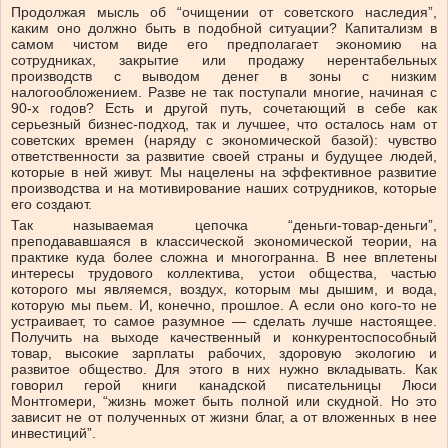
Продолжая мысль об “очищении от советского наследия”,
каким оно должно быть в подобной ситуации? Капитализм в
самом чистом виде его предполагает экономию на
сотрудниках, закрытие или продажу нерентабельных
производств с выводом денег в зоны с низким
налогообложением. Разве не так поступали многие, начиная с
90-х годов? Есть и другой путь, сочетающий в себе как
серьезный бизнес-подход, так и лучшее, что осталось нам от
советских времен (наряду с экономической базой): чувство
ответственности за развитие своей страны и будущее людей,
которые в ней живут. Мы нацелены на эффективное развитие
производства и на мотивирование наших сотрудников, которые
его создают.
Так называемая цепочка “деньги-товар-деньги”,
преподававшаяся в классической экономической теории, на
практике куда более сложна и многогранна. В нее вплетены
интересы трудового коллектива, устои общества, частью
которого мы являемся, воздух, которым мы дышим, и вода,
которую мы пьем. И, конечно, прошлое. А если оно кого-то не
устраивает, то самое разумное — сделать лучше настоящее.
Получить на выходе качественный и конкурентоспособный
товар, высокие зарплаты рабочих, здоровую экологию и
развитое общество. Для этого в них нужно вкладывать. Как
говорил герой книги канадской писательницы Люси
Монтгомери, “жизнь может быть полной или скудной. Но это
зависит не от полученных от жизни благ, а от вложенных в нее
инвестиций”.