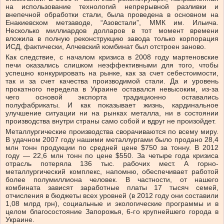
на использование технологий непрерывной разливки и
внепечной обработки стали, была проведена в основном на
Енакиевском метзаводе, “Азовстали”, ММК им. Ильича.
Несколько миллиардов долларов в тот момент времени
вложила в полную реконструкцию завода только корпорация
ИСД, фактически, Алчевский комбинат был отстроен заново.
Как следствие, с началом кризиса в 2008 году мартеновские
печи оказались слишком неэффективными для того, чтобы
успешно конкурировать на рынке, как за счет себестоимости,
так и за счет качества производимой стали. Да и уровень
прокатного передела в Украине оставался невысоким, из-за
чего основой экспорта традиционно оставались
полуфабрикаты. И как показывает жизнь, кардинальное
улучшение ситуации ни на рынках металла, ни в состоянии
производства внутри страны само собой и вдруг не произойдет.
Металлургические производства сворачиваются по всему миру.
В удачном 2007 году нашими металлургами было продано 28,4
млн тонн продукции по средней цене $750 за тонну. В 2012
году — 22,6 млн тонн по цене $550. За четыре года кризиса
отрасль потеряла 136 тыс. рабочих мест. А горно-
металлургический комплекс, напомню, обеспечивает работой
более полумиллиона человек. В частности, от нашего
комбината зависят заработные платы 17 тысяч семей,
отчисления в бюджеты всех уровней (в 2012 году они составили
1,08 млрд грн), социальные и экологические программы и в
целом благосостояние Запорожья, 6-го крупнейшего города в
Украине.