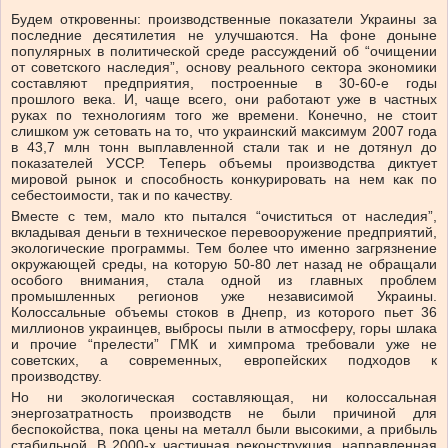
Будем откровенны: производственные показатели Украины за
последние десятилетия не улучшаются. На фоне доныне
популярных в политической среде рассуждений об “очищении
от советского наследия”, основу реального сектора экономики
составляют предприятия, построенные в 30-60-е годы
прошлого века. И, чаще всего, они работают уже в частных
руках по технологиям того же времени. Конечно, не стоит
слишком уж сетовать на то, что украинский максимум 2007 года
в 43,7 млн тонн выплавленной стали так и не дотянул до
показателей УССР. Теперь объемы производства диктует
мировой рынок и способность конкурировать на нем как по
себестоимости, так и по качеству.
Вместе с тем, мало кто пытался “очиститься от наследия”,
вкладывая деньги в техническое перевооружение предприятий,
экологические программы. Тем более что именно загрязнение
окружающей среды, на которую 50-80 лет назад не обращали
особого внимания, стала одной из главных проблем
промышленных регионов уже независимой Украины.
Колоссальные объемы стоков в Днепр, из которого пьет 36
миллионов украинцев, выбросы пыли в атмосферу, горы шлака
и прочие “прелести” ГМК и химпрома требовали уже не
советских, а современных, европейских подходов к
производству.
Но ни экологическая составляющая, ни колоссальная
энергозатратность производств не были причиной для
беспокойства, пока цены на металл были высокими, а прибыль
стабильной. В 2000-х частичная реконструкция, направленная