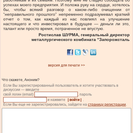
работникам и их семьям. Поэтому мне не стыдно сообщать об
успехах моего предприятия. И положа руку на сердце, хотелось
бы, чтобы всякий разговор о каком-либо очищении от
“неправильного прошлого” непременно подразумевал краткий
отчет о том, как каждый из нас повлиял на улучшение
настоящего и что инвестировал в будущее — деньги ли это,
талант или просто время, потраченное не впустую.
Ростислав ШУРМА, генеральный директор
металлургического комбината “Запорожсталь
версия для печати >>
Что скажете, Аноним?
Если Вы зарегистрированный пользователь и хотите участвовать в
дискуссии — введите
свой логин (email)
, пароль
и нажмите
| войти |
.
Если Вы еще не зарегистрировались, зайдите на
страницу регистрации
.