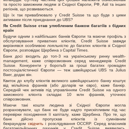
та просто заможним людям зі Східної Європи, РФ, Азії та інших
регіонів, що розвиваються.
Що їх так приваблювало у Credit Suisse та що буде з цими
активами після приєднання до UBS?
Як Credit Suisse став улюбленим банком багатіїв з бідних
країн
Будучи одним з найбільших банків Європи та маючи профіль з
обслуговування приватних клієнтів, Credit Suisse завжди
вирізнявся особливою лояльністю до багатих клієнтів зі Східної
Європи, розповідає Щербина з Capital Times.
Банк досі входить до топ-3 на українському ринку wealth-
management, каже співрозмовник серед менеджерів Credit
Suisse. Конкуренти у боротьбі за гроші багатих громадян
постсоціалістичної Європи — теж швейцарські UBS та Julius
Baer, додає він.
Квиток до клубу клієнтів великого швейцарського банку коштує
від мільйона франків (або доларів чи євро), каже банкір.
Середній чек активів під управлінням Credit Suisse на одного
заможного клієнта складає 10 млн франків, уточнює
співрозмовник.
Маючи такі кошти людина зі Східної Європи могла
розраховувати, що банк не буде надто прискіпливим під час
перевірки походження її капіталу, каже Щербина. Про те, що
банк дійсно пропускав клієнтів із сумнівним
бекраундом
свідчить
і розслідування OСCRP. Серед власників
багатомільйонних рахунків у Credit Suisse виявились,