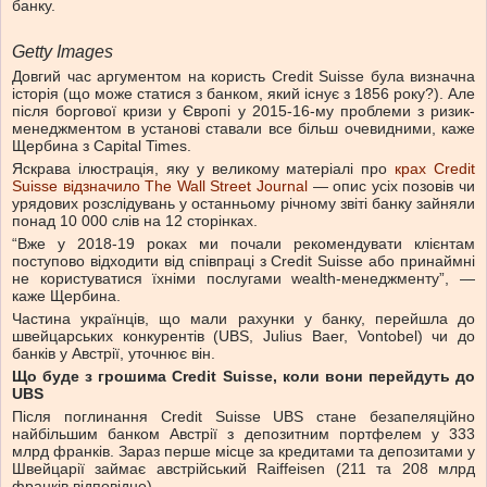
банку.
Getty Images
Довгий час аргументом на користь Credit Suisse була визначна
історія (що може статися з банком, який існує з 1856 року?). Але
після боргової кризи у Європі у 2015-16-му проблеми з ризик-
менеджментом в установі ставали все більш очевидними, каже
Щербина з Capital Times.
Яскрава ілюстрація, яку у великому матеріалі про
крах Credit
Suisse відзначило The Wall Street Journal
— опис усіх позовів чи
урядових розслідувань у останньому річному звіті банку зайняли
понад 10 000 слів на 12 сторінках.
“Вже у 2018-19 роках ми почали рекомендувати клієнтам
поступово відходити від співпраці з Credit Suisse або принаймні
не користуватися їхніми послугами wealth-менеджменту”, —
каже Щербина.
Частина українців, що мали рахунки у банку, перейшла до
швейцарських конкурентів (UBS, Julius Baer, Vontobel) чи до
банків у Австрії, уточнює він.
Що буде з грошима Credit Suisse, коли вони перейдуть до
UBS
Після поглинання Credit Suisse UBS стане безапеляційно
найбільшим банком Австрії з депозитним портфелем у 333
млрд франків. Зараз перше місце за кредитами та депозитами у
Швейцарії займає австрійський Raiffeisen (211 та 208 млрд
франків відповідно).