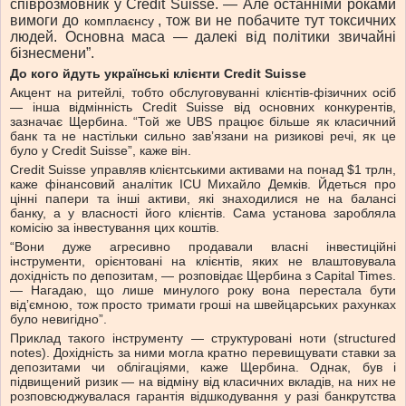
співрозмовник у Credit Suisse. — Але останніми роками
вимоги до
, тож ви не побачите тут токсичних
комплаєнсу
людей. Основна маса — далекі від політики звичайні
бізнесмени”.
До кого йдуть українські клієнти Credit Suisse
Акцент на ритейлі, тобто обслуговуванні клієнтів-фізичних осіб
— інша відмінність Credit Suisse від основних конкурентів,
зазначає Щербина. “Той же UBS працює більше як класичний
банк та не настільки сильно завʼязани на ризикові речі, як це
було у Credit Suisse”, каже він.
Credit Suisse управляв клієнтськими активами на понад $1 трлн,
каже фінансовий аналітик ICU Михайло Демків. Йдеться про
цінні папери та інші активи, які знаходилися не на балансі
банку, а у власності його клієнтів. Сама установа заробляла
комісію за інвестування цих коштів.
“Вони дуже агресивно продавали власні інвестиційні
інструменти, орієнтовані на клієнтів, яких не влаштовувала
дохідність по депозитам, — розповідає Щербина з Capital Times.
— Нагадаю, що лише минулого року вона перестала бути
відʼємною, тож просто тримати гроші на швейцарських рахунках
було невигідно”.
Приклад такого інструменту — структуровані ноти (structured
notes). Дохідність за ними могла кратно перевищувати ставки за
депозитами чи облігаціями, каже Щербина. Однак, був і
підвищений ризик — на відміну від класичних вкладів, на них не
розповсюджувалася гарантія відшкодування у разі банкрутства