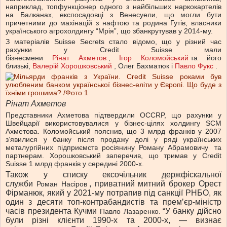
наприклад, топфункціонер одного з найбільших наркокартелів
на Балканах, експосадовці з Венесуели, що могли бути
причетними до махінацій з нафтою та родина Гутів, власники
українського агрохолдингу “Мрія”, що збанкрутував у 2014-му.
З матеріалів Suisse Secrets стало відомо, що у різний час
рахунки у Credit Suisse мали
бізнесмени
Рінат Ахметов
,
Ігор Коломойський
та його
близькі,
Валерій Хорошковський
, Олег Бахматюк і
Павло Фукс
.
Рінат Ахметов
Представники Ахметова підтвердили OСCRP, що рахунки у
Швейцарії використовувалися у бізнес-цілях холдингу SCM
Ахметова. Коломойський пояснив, що 3 млрд франків у 2007
зʼявилися у банку після продажу долі у ряді українських
металургійних підприємств росіянину
Роману Абрамовичу
та
партнерам. Хорошковський заперечив, що тримав у Credit
Suisse 1 млрд франків у середині 2000-х.
Також у списку ексочільник держфіскальної
служби
, приватний митний брокер Орест
Роман Насіров
Фірманюк, який у 2021-му потрапив під санкції РНБО, як
один з десяти топ-контрабандистів та премʼєр-міністр
часів президента Кучми
“У банку дійсно
Павло Лазаренко.
були різні клієнти 1990-х та 2000-х, — визнає