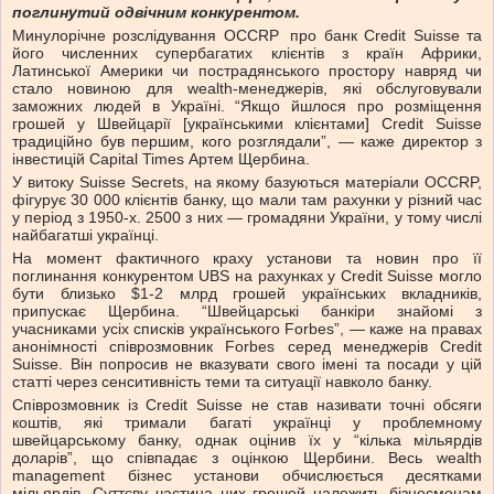
поглинутий одвічним конкурентом.
Минулорічне розслідування
OСCRP
про банк Credit Suisse та
його численних супербагатих клієнтів з країн Африки,
Латинської Америки чи пострадянського простору навряд чи
стало новиною для wealth-менеджерів, які обслуговували
заможних людей в Україні. “Якщо йшлося про розміщення
грошей у Швейцарії [українськими клієнтами] Credit Suisse
традиційно був першим, кого розглядали”, — каже директор з
інвестицій Capital Times Артем Щербина.
У витоку Suisse Secrets, на якому базуються матеріали OСCRP,
фігурує 30 000 клієнтів банку, що мали там рахунки у різний час
у період з 1950-х. 2500 з них — громадяни України, у тому числі
найбагатші українці.
На момент фактичного краху установи та новин про її
поглинання конкурентом UBS на рахунках у Credit Suisse могло
бути близько $1-2 млрд грошей українських вкладників,
припускає Щербина. “Швейцарські банкіри знайомі з
учасниками усіх списків українського Forbes”, — каже на правах
анонімності співрозмовник Forbes серед менеджерів Credit
Suisse. Він попросив не вказувати свого імені та посади у цій
статті через сенситивність теми та ситуації навколо банку.
Співрозмовник із Credit Suisse не став називати точні обсяги
коштів, які тримали багаті українці у проблемному
швейцарському банку, однак оцінив їх у “кілька мільярдів
доларів”, що співпадає з оцінкою Щербини. Весь wealth
management бізнес установи обчислюється десятками
мільярдів. Суттєву частина цих грошей належить бізнесменам