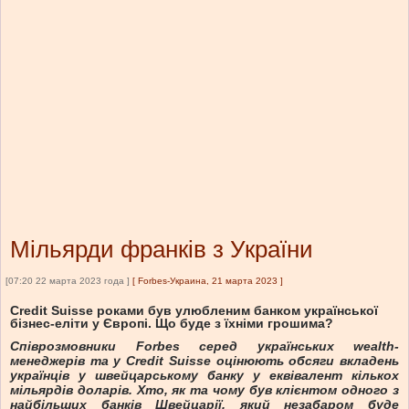
Мільярди франків з України
[07:20 22 марта 2023 года ]
[
Forbes-Украина, 21 марта 2023
]
Credit Suisse роками був улюбленим банком української
бізнес-еліти у Європі. Що буде з їхніми грошима?
Співрозмовники Forbes серед українських wealth-
менеджерів та у Credit Suisse оцінюють обсяги вкладень
українців у швейцарському банку у еквівалент кількох
мільярдів доларів. Хто, як та чому був клієнтом одного з
найбільших банків Швейцарії, який незабаром буде