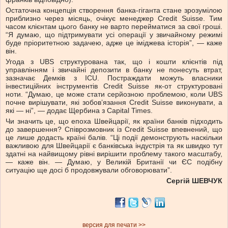
Остаточна концепція створення банка-гіганта стане зрозумілою
приблизно через місяць, очікує менеджер Credit Suisse. Тим
часом клієнтам цього банку не варто перейматися за свої гроші.
“Я думаю, що підтримувати усі операції у звичайному режимі
буде пріоритетною задачею, адже це іміджева історія”, — каже
він.
Угода з UBS структурована так, що і кошти клієнтів під
управлінням і звичайні депозити в банку не понесуть втрат,
зазначає Демків з ICU. Постраждати можуть власники
інвестиційних інструментів Credit Suisse як-от структуровані
ноти. “Думаю, це може стати серйозною проблемою, коли UBS
почне вирішувати, які зобовʼязання Credit Suisse виконувати, а
які — ні”, — додає Щербина з Capital Times.
Чи значить це, що епоха Швейцарії, як країни банків підходить
до завершення? Співрозмовник із Credit Suisse впевнений, що
це лише додасть країні балів. “Ці події демонструють наскільки
важливою для Швейцарії є банківська індустрія та як швидко тут
здатні на найвищому рівні вирішити проблему такого масштабу,
— каже він. — Думаю, у Великій Британії чи ЄС подібну
ситуацію ще досі б продовжували обговорювати”.
Сергій ШЕВЧУК
версия для печати >>