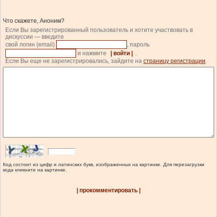
Что скажете, Аноним?
Если Вы зарегистрированный пользователь и хотите участвовать в
дискуссии — введите
свой логин (email)
, пароль
и нажмите
| войти |
.
Если Вы еще не зарегистрировались, зайдите на
страницу регистрации
.
Код состоит из цифр и латинских букв, изображенных на картинке. Для перезагрузки
кода кликните на картинке.
| прокомментировать |