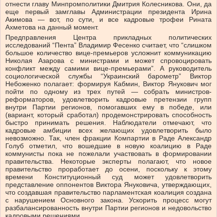
отнести главу Минпромполитики Дмитрия Колесникова. Они, да
еще первый замглавы Администрации президента Ирина
Акимова — вот, по сути, и все кадровые трофеи Рината
Ахметова на данный момент.
Предправления Центра прикладных политических
исследований “Пента” Владимир Фесенко считает, что “слишком
большое количество вице-премьеров усложнит коммуникацию
Николая Азарова с министрами и может спровоцировать
конфликт между самими вице-премьерами”. А руководитель
социологической службы “Украинский барометр” Виктор
Небоженко полагает: формируя Кабмин, Виктор Янукович мог
пойти по одному из трех путей — собрать министров-
реформаторов, удовлетворить кадровые претензии групп
внутри Партии регионов, помогавших ему в победе, или
(вариант, который сработал) продемонстрировать способность
быстро принимать решения. Наблюдатели отмечают, что
кадровые амбиции всех желающих удовлетворить было
невозможно. Так, член фракции Компартии в Раде Александр
Голуб отметил, что вошедшие в новую коалицию в Раде
коммунисты пока не пожелали участвовать в формировании
правительства. Некоторые эксперты полагают, что новое
правительство проработает до осени, поскольку к этому
времени Конституционный суд может удовлетворить
представление оппонентов Виктора Януковича, утверждающих,
что создавшая правительство парламентская коалиция создана
с нарушением Основного закона. Ускорить процесс могут
разбалансированность внутри Партии регионов и недовольство
кадровыми решениями.