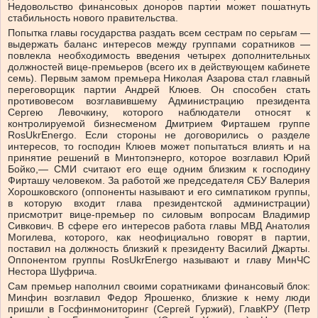
Недовольство финансовых доноров партии может пошатнуть
стабильность нового правительства.
Попытка главы государства раздать всем сестрам по серьгам —
выдержать баланс интересов между группами соратников —
повлекла необходимость введения четырех дополнительных
должностей вице-премьеров (всего их в действующем кабинете
семь). Первым замом премьера Николая Азарова стал главный
переговорщик партии Андрей Клюев. Он способен стать
противовесом возглавившему Администрацию президента
Сергею Левочкину, которого наблюдатели относят к
контролируемой бизнесменом Дмитрием Фирташем группе
RosUkrEnergo. Если стороны не договорились о разделе
интересов, то господин Клюев может попытаться влиять и на
принятие решений в Минтопэнерго, которое возглавил Юрий
Бойко,— СМИ считают его еще одним близким к господину
Фирташу человеком. За работой же председателя СБУ Валерия
Хорошковского (оппоненты называют и его симпатиком группы,
в которую входит глава президентской администрации)
присмотрит вице-премьер по силовым вопросам Владимир
Сивкович. В сфере его интересов работа главы МВД Анатолия
Могилева, которого, как неофициально говорят в партии,
поставил на должность близкий к президенту Василий Джарты.
Оппонентом группы RosUkrEnergo называют и главу МинЧС
Нестора Шуфрича.
Сам премьер наполнил своими соратниками финансовый блок:
Минфин возглавил Федор Ярошенко, близкие к нему люди
пришли в Госфинмониторинг (Сергей Гуржий), ГлавКРУ (Петр