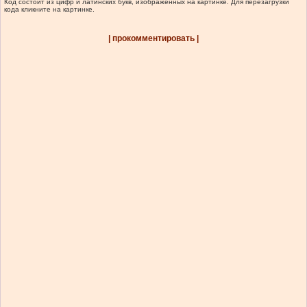
Код состоит из цифр и латинских букв, изображенных на картинке. Для перезагрузки
кода кликните на картинке.
| прокомментировать |