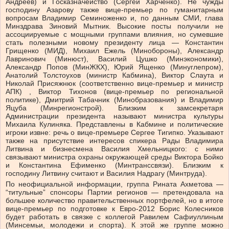
Андреев) и Госказначейство (Сергей Харченко). Не чужды
господину Азарову также вице-премьер по гуманитарным
вопросам Владимир Семиноженко и, по данным СМИ, глава
Минздрава Зиновий Мытник. Высокие посты получили не
ассоциируемые с мощными группами влияния, но сумевшие
стать полезными новому президенту лица — Константин
Грищенко (МИД), Михаил Ежель (Минобороны), Александр
Лавринович (Минюст), Василий Цушко (Минэкономики),
Александр Попов (МинЖКХ), Юрий Ященко (Минуглепром),
Анатолий Толстоухов (министр Кабмина), Виктор Слаута и
Николай Присяжнюк (соответственно вице-премьер и министр
АПК) , Виктор Тихонов (вице-премьер по региональной
политике), Дмитрий Табачник (Минобразования) и Владимир
Яцуба (Минрегионстрой). Близким к замсекретаря
Администрации президента называют министра культуры
Михаила Кулиняка. Представлены в Кабмине и политические
игроки извне: речь о вице-премьере Сергее Тигипко. Указывают
также на присутствие интересов спикера Рады Владимира
Литвина и бизнесмена Василия Хмельницкого: с ними
связывают министра охраны окружающей среды Виктора Бойко
и Константина Ефименко (Минтранссвязи). Близким к
господину Литвину считают и Василия Надрагу (Минтруда).
По неофициальной информации, группа Рината Ахметова —
“титульные” спонсоры Партии регионов — претендовала на
большее количество правительственных портфелей, но в итоге
вице-премьер по подготовке к Евро-2012 Борис Колесников
будет работать в связке с коллегой Равилем Сафиуллиным
(Минсемьи, молодежи и спорта). К этой же группе можно