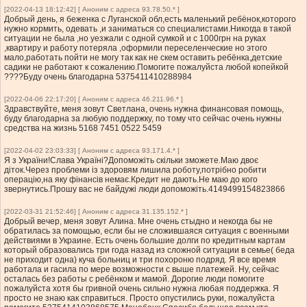
[2022-04-13 18:12:42] [ Аноним с адреса 93.78.50.* ]
Добрый день, я беженка с Луганской обл,есть маленький ребёнок,которого
нужно кормить, одевать ,и заниматься со специалистами.Никогда в такой
ситуации не была ,но уезжали с одной сумкой и с 1000грн на руках
,квартиру и работу потеряла ,оформили переселенческие но этого
мало,работать пойти не могу так как не скем оставить ребёнка,детские
садики не работают к сожалению.Помогите пожалуйста любой копейкой
????Буду очень благодарна 5375411410288984
[2022-04-06 22:17:20] [ Аноним с адреса 46.211.96.* ]
Здравствуйте, меня зовут Светлана, очень нужна финансовая помощь,
буду благодарна за любую поддержку, по тому что сейчас очень нужны
средства на жизнь 5168 7451 0522 5459
[2022-04-02 23:03:33] [ Аноним с адреса 93.171.4.* ]
Я з України!Слава Україні?Допоможіть скільки зможете.Маю двоє
діток.Через проблеми із здоровям лишила роботу,потрібно робити
операцію,на яку фінансів немає.Кредит не дають.Не маю до кого
звернутись.Прошу вас не байдужі люди допоможіть.4149499154823866
[2022-03-31 21:52:46] [ Аноним с адреса 31.135.152.* ]
Добрый вечер, меня зовут Алина. Мне очень стыдно и некогда бы не
обратилась за помощью, если бы не сложившаяся ситуация с военными
действиями в Украине. Есть очень большие долги по кредитным картам
который образовались три года назад из сложной ситуации в семье( беда
не приходит одна) куча больниц и три похороню подряд. Я все время
работала и гасила по мере возможности с выше платежей. Ну, сейчас
осталась без работы с ребёнком и мамой. Дорогие люди помогите
пожалуйста хотя бы гривной очень сильно нужна любая поддержка. Я
просто не знаю как справиться. Просто опустились руки, пожалуйста