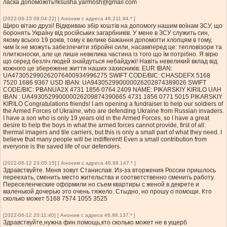
ласка допоможіть
!!ksusha.yarmosh@gmail.com
[2022-06-13 08:04:22] [ Аноним с адреса 46.211.94.* ]
Щиро вітаю друзі! Відкриваю збір коштів на допомогу нашим воїнам ЗСУ, що
боронять Україну від російських загарбників. У мене в ЗСУ служить син,
якому всього 19 років, тому є велике бажання допомогти хлопцям в тому,
чим їх не можуть забезпечити збройні сили, насамперед це: тепловізори та
плитконоски, але це лише невелика частина із того що їм потрібно. Я вірю
що серед безліч людей знайдуться небайдужі! Навіть невеликий вклад від
кожного це збережене життя наших захисників. EUR IBAN:
UA473052990262076400934996275 SWIFT CODE/BIC: CHASDEFX 5168
7520 1686 9367 USD IBAN: UA943052990000026202874389026 SWIFT
CODE/BIC: PBANUA2X 4731 1856 0764 2409 NAME: PIKARSKIY KIRILO UAH
IBAN : UA493052990000026209874390665 4731 1856 0771 5015 PIKARSKIY
KIRILO Congratulations friends! I am opening a fundraiser to help our soldiers of
the Armed Forces of Ukraine, who are defending Ukraine from Russian invaders.
I have a son who is only 19 years old in the Armed Forces, so I have a great
desire to help the boys in what the armed forces cannot provide, first of all:
thermal imagers and tile carriers, but this is only a small part of what they need. I
believe that many people will be indifferent! Even a small contribution from
everyone is the saved life of our defenders.
[2022-06-12 23:05:15] [ Аноним с адреса 46.98.147.* ]
Здравствуйте. Меня зовут Станислав. Из-за вторжения России пришлось
переехать, сменить место жительства и соответственно сменить работу.
Переселенческие оформили но съем квартиры с женой в декрете и
маленькой дочерью это очень тяжело. Стыдно, но прошу о помощи. Кто
сколько может 5168 7574 1055 3525
[2022-06-12 20:11:40] [ Аноним с адреса 46.98.137.* ]
Здравствуйте,нужна фин.помощь,кто сколько может не в ущерб