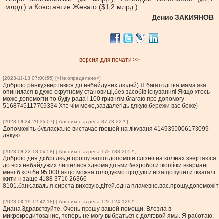
млрд.) и Константин Жеваго ($1,2 млрд.).
Денис ЗАКИЯНОВ
версия для печати >>
[2023-11-13 07:00:55] [<Не определено>]
Доброго ранку,звертаюся до небайдужих людей) Я багатодітна мама яка
опинилася в дуже скрутному становищі,без засобів існування! Якщо хтось
може допомогти то буду рада і 100 гривням,благаю про допомогу
5168745117709334 Хто чім може,заздалегідь дякую,бережи вас боже)
[2023-09-24 20:35:07] [ Аноним с адреса 37.73.22.* ]
Допоможіть будласка,не вистачає грошей на лікуваня 4149390006173099
дякую
[2023-09-22 18:04:58] [ Аноним с адреса 178.133.205.* ]
Доброго дня добрі люди прошу вашої допомоги слізно на колінах звертаюся
до всіх небайдужих лишилася здвома дітьми безроботи ікопійки вкармані
мені б хоч би 95.000 якщо можна голодуємо продукти нізащо купити івзагалі
жити нізащо 4188 3710 26366
8101.банк.аваль.я.сирота.виховую.дітей.одна.плачевно.вас.прошу.допомож
[2023-08-19 12:42:18] [ Аноним с адреса 128.124.129.* ]
Диана Здравствуйте. Очень прошу вашей помощи. Влезла в
микрокредитование, теперь не могу выбраться с долговой ямы. Я работаю,