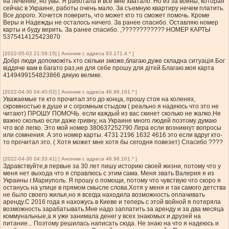
на лечение, но увы. Я работала и все мне хватало. Но из за войны, которая
сейчас в Украине, работы очень мало. За съемную квартиру нечем платить.
Все дорого. Хочется поверить, что может кто то сможет помочь. Кроме
Веры и Надежды не осталось ничего. За ранее спасибо. Оставляю номер
карты и буду верить. За ранее спасибо. ,???????????? НОМЕР КАРТЫ
5375414125423870
[2022-05-02 21:58:15] [ Аноним с адреса 93.171.4.* ]
Добрі люди допоможіть хто скільки зможе,благаю,дуже складна ситуація.Бог
віддяче вам в багато раз,не для себе прошу для дітей.Благаю.моя карта
4149499154823866 дякую велике.
[2022-04-30 04:40:02] [ Аноним с адреса 46.96.161.* ]
Уважаемые те кто прочитал это до конца, прошу стоя на коленях,
скромностью в душе и с огромным стыдом ( реально я надеюсь что это не
читают) ПРОШУ ПОМОЧЬ. если каждый из вас скинет сколько не жалко.Не
важно сколько если даже гривну, на Украине много людей поэтому думаю
что всё легко. Это мой номер 380637252790 Лера если возникнут вопросы
или сомнения. А это номер карты. 4731 2196 1632 4616 это если вдруг кто-
то прочитал это. ( Хотя может мне хотя бы сегодня повезет) Спасибо ????
[2022-04-30 04:33:41] [ Аноним с адреса 46.96.161.* ]
Здравствуйте,в первые за 30 лет пишу историю своей жизни, потому что у
меня нет выхода что я справлюсь с этим сама. Меня звать Валерия я из
Украины г.Мариуполь. Я прошу о помощи, потому что чувствую что скоро я
останусь на улице в прямом смысле слова.Хотя у меня и так самого детства
не было своего жилья,но я всегда находила возможность оплачивать
аренду.С 2016 года я нахожусь в Киеве и теперь с этой войной я потеряла
возможность зарабатывать.Мне надо заплатить за аренду и за два месяца
коммунальные,а я уже занимала денег у всех знакомых и друзей на
питание... Поэтому решилась написать сюда. Не знаю на что я надеюсь и