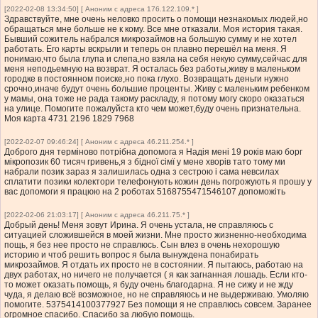
[2022-02-08 13:34:50] [ Аноним с адреса 176.122.109.* ]
Здравствуйте, мне очень неловко просить о помощи незнакомых людей,но
обращаться мне больше не к кому. Все мне отказали. Моя история такая.
Бывший сожитель набрался микрозаймов на большую сумму и не хотел
работать. Его карты вскрыли и теперь он плавно перешёл на меня. Я
понимаю,что была глупа и слепа,но взяла на себя некую сумму,сейчас для
меня неподьемную на возврат. Я осталась без работы,живу в маленьком
городке в постоянном поиске,но пока глухо. Возвращать деньги нужно
срочно,иначе будут очень большие проценты. Живу с маленьким ребенком
у мамы, она тоже не рада такому раскладу, я потому могу скоро оказаться
на улице. Помогите пожалуйста кто чем может,буду очень признательна.
Моя карта 4731 2196 1829 7968
[2022-02-07 09:46:24] [ Аноним с адреса 46.211.254.* ]
Доброго дня терміново потрібна допомога я Надія мені 19 років маю борг
мікропозик 60 тисяч гривень,я з бідної сімї у мене хворів тато тому ми
набрали позик зараз я залишилась одна з сестрою і сама невсилах
сплатити позики колектори телефонують кожин день погрожують я прошу у
вас допомоги я працюю на 2 роботах 5168755471546107 допоможіть
[2022-02-06 21:03:17] [ Аноним с адреса 46.211.75.* ]
Добрый день! Меня зовут Ирина. Я очень устала, не справляюсь с
ситуацией сложившейся в моей жизни. Мне просто жизненно-необходима
пощь, я без нее просто не справлюсь. Сын влез в очень нехорошую
историю и чтоб решить вопрос я была вынуждена понабирать
микрозаймов. Я отдать их просто не в состоянии. Я пытаюсь, работаю на
двух работах, но ничего не получается ( я как загнанная лошадь. Если кто-
то может оказать помощь, я буду очень благодарна. Я не сижу и не жду
чуда, я делаю всё возможное, но не справляюсь и не выдерживаю. Умоляю
помогите. 5375414100377927 Без помощи я не справлюсь совсем. Заранее
огромное спасибо. Спасибо за любую помощь.