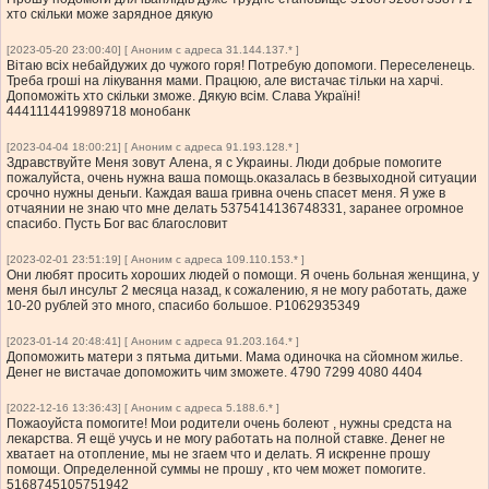
хто скільки може зарядное дякую
[2023-05-20 23:00:40] [ Аноним с адреса 31.144.137.* ]
Вітаю всіх небайдужих до чужого горя! Потребую допомоги. Переселенець.
Треба гроші на лікування мами. Працюю, але вистачає тільки на харчі.
Допоможіть хто скільки зможе. Дякую всім. Слава Україні!
4441114419989718 монобанк
[2023-04-04 18:00:21] [ Аноним с адреса 91.193.128.* ]
Здравствуйте Меня зовут Алена, я с Украины. Люди добрые помогите
пожалуйста, очень нужна ваша помощь.оказалась в безвыходной ситуации
срочно нужны деньги. Каждая ваша гривна очень спасет меня. Я уже в
отчаянии не знаю что мне делать 5375414136748331, заранее огромное
спасибо. Пусть Бог вас благословит
[2023-02-01 23:51:19] [ Аноним с адреса 109.110.153.* ]
Они любят просить хороших людей о помощи. Я очень больная женщина, у
меня был инсульт 2 месяца назад, к сожалению, я не могу работать, даже
10-20 рублей это много, спасибо большое. P1062935349
[2023-01-14 20:48:41] [ Аноним с адреса 91.203.164.* ]
Допоможить матери з пятьма дитьми. Мама одиночка на сйомном жилье.
Денег не вистачае допоможить чим зможете. 4790 7299 4080 4404
[2022-12-16 13:36:43] [ Аноним с адреса 5.188.6.* ]
Пожаоуйста помогите! Мои родители очень болеют , нужны средста на
лекарства. Я ещё учусь и не могу работать на полной ставке. Денег не
хватает на отопление, мы не згаем что и делать. Я искренне прошу
помощи. Определенной суммы не прошу , кто чем может помогите.
5168745105751942