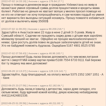
[2022-07-02 14:33:19] [ Аноним с адреса 176.64.17.* ]
Прошу о помощи в денежном виде я гражданин Узбекистана но живу в
казакстане уминя огромный сумма долгов працентчиков и кредиты мама
болеет. Работаю но деньги не хватает вопше у многих просил помощи но
не кто не отвечает не хочу попрошайничать я сам человек гордый но уминя
нет варианта без выходны ситуаций нохажусь. Прошу помагите избавиться
от долгов и вылечить маму 35000$
[2022-07-02 11:09:20] [ Аноним с адреса 89.209.216.* ]
Здрастуйте я Анастасія мені 22 года в нене 2 дітей 3 і 5 років. Живу в
Сумській області. Садочки не працюють сиджу дома з дітьми муж заробляє
мінімалку грошей не хватає . Офіційно не процює малозабезпечиності
немає. Ціни ростуть долгів повно як дальше забезпечувати дітей не знаю.
Хто не байдужий поможіть будласка. Ощядбанк 5167 4901 8525 0785
[2022-07-02 07:58:43] [ Аноним с адреса 46.96.163.* ]
Прошу допомоги!! Будь ласка благаю допоможіть хто чим може,питання
життя і смерті!! Мій номер картки приват5168 7554 6733 9111 Хай береже
бог ту людину яка мені допоможе!
[2022-06-28 12:13:27] [ Аноним с адреса 128.124.141.* ]
Здравствуйте, буду благодарный, на оплату жилья 5375 2352 1067 1051 - А
- банк
[2022-06-25 23:27:56] [ Аноним с адреса 62.182.64.* ]
Допоможіть будь ласка,я інвалід з дитинства, зараз дуже складно, хто
скільки може, буду вдячний кожній копійці, дякую кожному небайдужему
4441114424801536.
[2022-06-25 01:35:56] [ Аноним с адреса 46.211.93.* ]