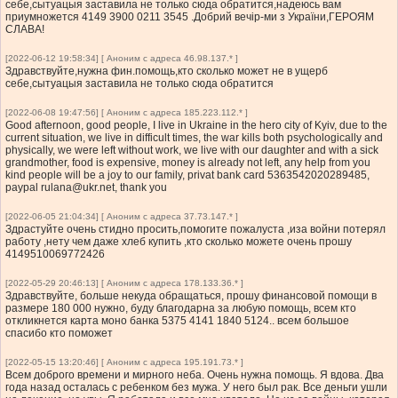
себе,сытуацыя заставила не только сюда обратится,надеюсь вам
приумножется 4149 3900 0211 3545 .Добрий вечір-ми з України,ГЕРОЯМ
СЛАВА!
[2022-06-12 19:58:34] [ Аноним с адреса 46.98.137.* ]
Здравствуйте,нужна фин.помощь,кто сколько может не в ущерб
себе,сытуацыя заставила не только сюда обратится
[2022-06-08 19:47:56] [ Аноним с адреса 185.223.112.* ]
Good afternoon, good people, I live in Ukraine in the hero city of Kyiv, due to the
current situation, we live in difficult times, the war kills both psychologically and
physically, we were left without work, we live with our daughter and with a sick
grandmother, food is expensive, money is already not left, any help from you
kind people will be a joy to our family, privat bank card 5363542020289485,
paypal
rulana@ukr.net
, thank you
[2022-06-05 21:04:34] [ Аноним с адреса 37.73.147.* ]
Здрастуйте очень стидно просить,помогите пожалуста ,иза войни потерял
работу ,нету чем даже хлеб купить ,кто сколько можете очень прошу
4149510069772426
[2022-05-29 20:46:13] [ Аноним с адреса 178.133.36.* ]
Здравствуйте, больше некуда обращаться, прошу финансовой помощи в
размере 180 000 нужно, буду благодарна за любую помощь, всем кто
откликнется карта моно банка 5375 4141 1840 5124.. всем большое
спасибо кто поможет
[2022-05-15 13:20:46] [ Аноним с адреса 195.191.73.* ]
Всем доброго времени и мирного неба. Очень нужна помощь. Я вдова. Два
года назад осталась с ребенком без мужа. У него был рак. Все деньги ушли