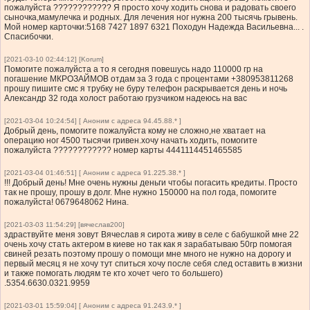
пожалуйста ???????????? Я просто хочу ходить снова и радовать своего
сыночка,мамулечка и родных. Для лечения ног нужна 200 тысячь грывень.
Мой номер карточки:5168 7427 1897 6321 Походун Надежда Васильевна... .
Спасибочки.
[2021-03-10 02:44:12] [Korum]
Помогите пожалуйста а то я сегодня повешусь надо 110000 гр на
погашение МКРОЗАЙМОВ отдам за 3 года с процентами +380953811268
прошу пишите смс я трубку не буру телефон раскрывается день и ночь
Александр 32 года холост работаю грузчиком надеюсь на вас
[2021-03-04 10:24:54] [ Аноним с адреса 94.45.88.* ]
Добрый день, помогите пожалуйста кому не сложно,не хватает на
операцию ног 4500 тысячи гривен.хочу начать ходить, помогите
пожалуйста ???????????? номер карты 4441114451465585
[2021-03-04 01:46:51] [ Аноним с адреса 91.225.38.* ]
!!! Добрый день! Мне очень нужны деньги чтобы погасить кредиты. Просто
так не прошу, прошу в долг. Мне нужно 150000 на пол года, помогите
пожалуйста! 0679648062 Нина.
[2021-03-03 11:54:29] [вячеслав200]
здраствуйте меня зовут Вячеслав я сирота живу в селе с бабушкой мне 22
очень хочу стать актером в киеве но так как я зарабатываю 50гр помогая
свиней резать поэтому прошу о помощи мне много не нужно на дорогу и
первый месяц я не хочу тут спиться хочу после себя след оставить в жизни
и также помогать людям те кто хочет чего то большего)
.5354.6630.0321.9959
[2021-03-01 15:59:04] [ Аноним с адреса 91.243.9.* ]