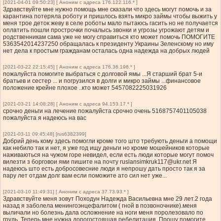
[2021-04-01 09:50:23] [ Аноним с адреса 176.122.116.* ]
Здравствуйте мне нужно помощь мне сказали что здесь могут помочь и за
карантина потеряла роботу и пришлось взять микро займы чтобы выжить у
меня трое деток жеву в селе роботы мало пытаюсь гасить но не получается
оплатить пошли прострочки почалысь звонки и угрозы угрожают детям и
родственникам сама уже не могу справиться кто может помочь ПОМОГИТЕ
5363542014237250 обращалась к президенту Украины Зеленскому но иму
нет дела к простым гражданам осталась одна надежда на добрых людей
[2021-03-22 22:15:45] [ Аноним с адреса 176.36.196.* ]
пожалуйста помогите выбраться с долговой ямы ...Я старший брат 5-и
братьев и сестер ... и погрузился в долги и микро займы ...финансовое
положение крейне плохое ..кто может 5457082225031926
[2021-03-21 14:08:28] [ Аноним с адреса 94.153.17.* ]
срочно деньги на лечение пожалуйста срочно очень 5168757401105038
пожалуйста я надеюсь на вас
[2021-03-11 09:45:48] [rus6382399]
Добрий день кому здесь помогли кроме того што требують деньги а помощи
как небило так и нет, я уже год ищу деньги но кроме мошейников которые
наживаються на чужом горе невидел, если есть люди которые могут помоч
вилезти з борговои ями пишите на почту
ruslansimkruk117@ukr.net
Я
надеюсь што есть добросовесние люди я непрошу дать просто так я за
пару лет отдам долг вам если поможите ато сил нет уже...
[2021-03-10 11:49:31] [ Аноним с адреса 37.73.93.* ]
Здравствуйте меня зовут Походун Надежда Васильевна мне 29 лет.2 года
назад я заболела менингоэнцефалитом ( гной в позвоночнике).меня
выличали но болезнь дала осложнение на ноги меня поролезовало по
грудь. Теперь мне нужна дорогостоящая ребелитация. Прошу помогите