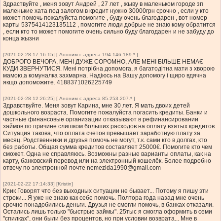
Здраствуйте , меня зовут Андрей , 27 лет , жыву в маленьком городе зп
маленькие хата под залогом в кредит нужно 30000грн срочно , если у кто
может помочь пожалуйста помогите , буду очень благодарен , вот номер
карты 5375414123135112 , помогите люди добрые не знаю кому обратится
, если кто то может помогите очень сильно буду благодарен и не забуду до
конца жызни
[2021-02-28 17:16:15] [ Аноним с адреса 194.146.189.* ]
ДОБРОГО ВЕЧОРА, МЕНІ ДУЖЕ СОРОМНО, АЛЕ МЕНІ БІЛЬШЕ НЕМАЄ
КУДИ ЗВЕРНУТИСЯ. Мені потрібна допомога, я багатодітна мати з хворою
мамою,а комуналка захмарна. Надіюсь на Вашу допомогу і щиро вдячна
якщо допоможите. 4188371026225749
[2021-02-28 12:26:25] [ Аноним с адреса 85.253.207.* ]
Здравствуйте. Меня зовут Карина, мне 30 лет. Я мать двоих детей
дошкольного возраста. Помогите пожалуйста погасить кредиты. Банки и
частные финансовые организации отказывают в рефинансировании
займов по причине слишком больших расходов на оплату взятых кредитов.
Ситуация такова, что оплата счетов превышает заработную плату за
месяц. Родственники и друзья помочь не могут, т.к. сами кто в долгах, кто
без работы. Общая сумма кредитов составляет 25000€. Помогите кто чем
сможет. Одна не справляюсь. Возможны разные варианты оплаты, как на
карту, банковский перевод или на электронный кошелёк. Более подробно
отвечу по электронной почте
nemezida1990@gmail.com
[2021-02-22 17:14:33] [Kristin]
Крик Говорят что без выходных ситуации не бывает... Потому я пишу эти
строки... Я уже не знаю как себе помочь. Полтора года назад мне очень
срочно понадобились деньги. Друзья не смогли помочь, в банках отказали.
Остались лишь только "быстрые займы". 25тыс я смогла оформить в семи
"спилках", они были без процентов, но при условии возврата... Мне в