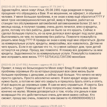
[2022-01-26 16:38:35] [ Аноним с адреса 37.73.144.* ]
Здравствуйте, меня зовут Илья, 05.08.1991 года рождения я прошу
прощения что обращаюсь к Вам. Я не мошенник, не аферист, я обычный
человек. У меня большая проблема, я не знаю к кому ещё обратится???? У
меня трое несовершеннолетних детей, живу в Украине, работал на
станции тех обслуживания автомобилей автомехаником более 10 лет. 3
месяца назад, я получил травму, очень долго лечился, влез в кредиты,
долги, потому что без работы, даже не было за что кушать. Сейчас я
сделал большую глупость, из-за кучи долгов,я взял кредит под залог дома.
Выплачивать не чем, по прежнему без работы. Помогите пожалуйста
решить мою беду.???? Я правда не знаю к кому ещё мне обратиться. Долги
за коммунальные услуги, кредиты, микрозаймы, все навалилось. Детям не
чего кушать. Если я не сделаю что то, то у меня заберут дом, трое детей
останутся на улице. Прошу, вас помогите. Я покажу все документы за мои
кредиты. Задолженности за коммунальные услуги. Пожалуйста помогите
мне исправить мою жизнь ???? 5375414117297290 монобанк
[2022-01-24 12:47:55] [ Аноним с адреса 46.211.98.* ]
Привет, я пишу из безысходности Меня зовут Влад Я сам себе сделал
проблемы огромные Из-за которых разрушил всю свою жизнь Были
большие проблемы с деньгами, а сейчас ещё больше. Что ничего не могу
просто сделать. Просто абсолютно ничего. Я взял кредит когда срочно
нужно было, а потом не смог его закрыть и пришлось брать опять и опять.
И всё выросло до огромных сумм. Я сам не могу справиться. Я сирота. Без
работы. студент. Помощи нет Я хочу попросить вас помочь мне. Если
конечно не жалко. Можем договориться о том, чтобы эти деньги я вам
возвращал Но это действительно очень для меня важно сейчас. Кто
сможет, прошу вас очень, помогите чем сможете 4149609000408213
[2021-12-18 17:43:07] [ Аноним с адреса 178.95.116.* ]