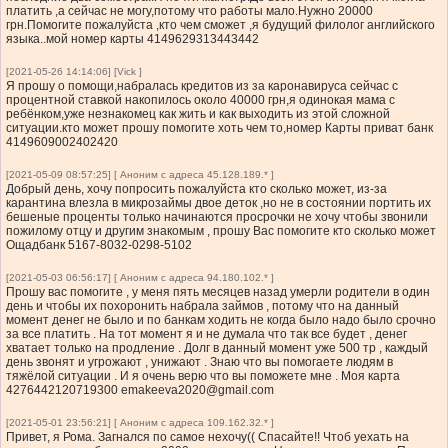
платить ,а сейчас не могу,потому что работы мало.Нужно 20000
грн.Помогите пожалуйста ,кто чем сможет ,я будущий филолог английского
языка..мой номер карты 4149629313443442
[2021-05-26 14:14:06] [Vick ]
Я прошу о помощи,набралась кредитов из за каронавируса сейчас с
процентной ставкой накопилось около 40000 грн,я одинокая мама с
ребёнком,уже незнакомец как жить и как выходить из этой сложной
ситуации.кто может прошу помогите хоть чем то,номер Карты приват банк
4149609002402420
[2021-05-09 08:57:25] [ Аноним с адреса 45.128.189.* ]
Добрый день, хочу попросить пожалуйста кто сколько может, из-за
карантина влезла в микрозаймы двое деток ,но не в состоянии портить их
бешеные проценты только начинаются просрочки не хочу чтобы звонили
пожилому отцу и другим знакомым , прошу Вас помогите кто сколько может
Ощадбанк 5167-8032-0298-5102
[2021-05-03 06:56:17] [ Аноним с адреса 94.180.102.* ]
Прошу вас помогите , у меня пять месяцев назад умерли родители в один
день и чтобы их похоронить набрала займов , потому что на данный
момент денег не было и по банкам ходить не когда было надо было срочно
за все платить . На тот момент я и не думала что так все будет , денег
хватает только на продление . Долг в данный момент уже 500 тр , каждый
день звонят и угрожают , унижают . Знаю что вы помогаете людям в
тяжёлой ситуации . И я очень верю что вы поможете мне . Моя карта
4276442120719300
emakeeva2020@gmail.com
[2021-05-01 23:56:21] [ Аноним с адреса 109.162.32.* ]
Привет, я Рома. Загнался по самое нехочу(( Спасайте!! Чтоб уехать на