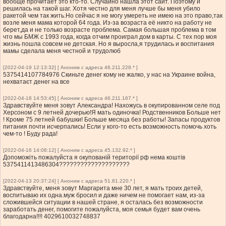
вообще прочитает это кто-то. Случайно нашла этот сайт. Поэтому и
решилась на такой шаг. Хотя честно для меня лучше бы меня убило
ракетой чем так жить.Но сейчас я не могу умереть не имею на это право,так
возле меня мама которой 64 года. Из-за возраста её никто на работу не
берет,да и не только возрасте проблема. Самая большая проблема в том
что мы БМЖ с 1993 года, когда отчим проиграл дом в карты. С тех пор моя
жизнь пошла совсем не детская. Но я выросла,я трудилась и воспитания
мамы сделала меня честной и трудолюб
[2022-04-19 12:13:32] [ Аноним с адреса 46.211.228.* ]
5375414107784976 Скиньте денег кому не жалко, у нас на Украине война,
нехватаєт денег на все
[2022-04-18 14:53:45] [ Аноним с адреса 46.211.167.* ]
Здравствуйте меня зовут Александра! Нахожусь в окупированном селе под
Херсоном с 9 летней дочерью!Я мать одиночка! Родственников Больше нет
! Кроме 75 летней бабушки! Больше месяца без работы! Запасы продуктов
питания почти исчерпались! Если у кого-то есть возможность помочь хоть
чем-то ! Буду рада!
[2022-04-16 14:08:12] [ Аноним с адреса 45.132.92.* ]
Допоможіть пожалуйста я окупованій території рф нема коштів
5375411413486304????????????????????
[2022-04-13 20:37:24] [ Аноним с адреса 51.81.220.* ]
Здравствуйте, меня зовут Маргарита мне 30 лет, я мать троих детей,
воспитываю их одна.муж бросил и даже ничем не помогает нам, из-за
сложившейся ситуации в нашей стране, я осталась без возможности
заработать денег, помогите пожалуйста, моя семья будет вам очень
благодарна!!!! 4029610032748837