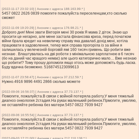
[2022-11-17 23:32:10] [ Аноним с адреса 188.163.99.* ]
5457 0822 2626 0839 помогите пожалуйста переселенцам,хто сколько
сможет
[2022-11-09 19:20:29] [ Аноним с адреса 176.98.21.* ]
Доброго дня! Мені звати Вікторія мені 30 років Я мама 2 діток. Знаю що
просити це негарно, але мене застала фінансова криза, перед початком
війни брала кредит на невиличку справу яка давалаб дохід мені, хотіла
працювати в задоволення, тепер моя справа прогоріла із за війни я
залишилась у велечезній борговій ямі 160 тисяч гривень. Що робити вже
незнаю . Влаштувалась на дві роботи з мінімальною зарплатнею в 6 тисяч
(бо на даний час кращого немає) але цього катигорично мало.... Вже незнаю
що робити!? Тому прошу допомоги якщо хтось може допоможіть будь ласка.
Буду вдачна безмежно. 5168745123099613
[2022-11-07 23:58:47] [ Аноним с адреса 37.212.59.* ]
Нужно.4916 9896 4491 2866 сколько можете
[2022-09-06 16:56:37] [ Аноним с адреса 37.73.137.* ]
Помогите, пожалуйста.В связи с войной потеряла работу.У меня тяжелый
диагноз онкология 2стадия.На руках маленький ребенок.Прмогите, умоляю,
не оставляйте ребенка без матери.5457 0822 7939 9427
[2022-09-06 16:55:54] [ Аноним с адреса 37.73.137.* ]
Помогите, пожалуйста.В связи с войной потеряла работу.У меня тяжелый
диагноз онкология 2стадия.На руках маленький ребенок.Прмогите, умоляю,
не оставляйте ребенка без матери.5457 0822 7939 9427
[2022-09-03 17:21:00] [ Аноним с адреса 212.110.138.* ]