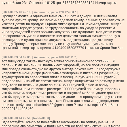
нужно было 23к. Осталось 18125 грн. 5168757362352124 Номер карты
[2021-06-25 10:49:18] [ Аноним с адреса 128.124.38.* ]
Прошу помогите Я одинокая мама сына 6 лет и дочери 10 лет инвалид
диагноз аутист.Прошу Вас помочь задавили коммунальные долги так,что не
хватает детям на продукты брала микрокредиты и нечем отдавать живу в
маленьком городке утратила трудоспособность по уходу за ребенком
инвалидом детей своих обожаю хочу чтобы не нуждались мои детки сама
не справляюсь умоляю помогите нам деньгами сколько сможете прошу о
помощи если нужно пришлю документы подтверждающие ,что пишу
правду.Прошу поверье мне прошу не хочу чтобы руки опустились на
грани.мой номер карты приват:4149499152087779 Наталья.Храни Вас бог.
[2021-06-23 04:02:03] [ Аноним с адреса 188.162.11.* ]
вот пишу сюда так как нахожусь в тяжёлом жизненном положении… Я
парень, Имя Василий, 26 полных лет, здоровый, но всё портит ситуация..
мне правда очень стыдно но другого выхода похоже нет… Я содержусь в
исправительном центре (мобильные телефоны и интернет разрешены)
трудоустроен но заработная плата в месяц на руки 4500-5000 рублей,
подработки ни какой не светит так как живу в общежитии по режиму, у меня
родители на пенсии, а долги за ЖКХ 35000 рублей, плюс ко всему
микрозаймы на мне висят в размере 100000 рублей по началу набрал их
что бы помочь родителям с ремонтом и покупкой мебели, далее для того
что бы продлить первые и так выросли долги…. я прошу помощи у тех кто
сможет понять, сможет помочь… моя Почта для связи и подтверждения
если потребуется:
sobanimv430@gmail.com
Реквизиты карты Сбербанк:
2202201844995460
[2021-06-10 14:29:56] [Natalia0000]
Здравствуйте.Помогите пожалуйста насобирать на оплату учёбы ..За
последние два семестра..Я почти магистр.До всей этой ситуации я могла