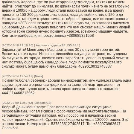
добоались Херсона, тут ми уже вторую неделю сидим, так как не можем
найти Трпнспорт до Николава, по финанасам почти нечего не осталось но
держим 1000гр на дорогу, люди стали наживаться на войне, и за дорогу
просто по 150-200 доларов с человека, когда до войни стоило 120гр до
Николаева, ми идем с целю помогать оброне города, или по возможности
попадем в ЗСУ если возьмут так как ми не служили, но в запасах числемся.
Собераем деньги на дорогу помогите кто чем сможет, нашли многих людей
которим тоже срочно нужно покинуть Херсон, возможно машину найдете.
Контакти вайбера, или просто звонки +380685321558
[2022-03-18 12:18:16] [ Аноним с адреса 88.155.38.* ]
Здравствуйте! Меня зовут Маргарита, мне 30 лет, у меня трое детей.
Воспитываю их одна! Из-за сложившейся ситуации в стране, вынуждены
были уехать из города, возможности заработать денег на данный момент
нет, поэтому обращаюсь к вам добрые люди помогите пожалуйста кто
сколько может, будем вам очень благодарны 4029610032748837
[2022-02-14 12:54:47] [Nusa]
Помогите,болел ребенок набрали микрокредитов, муж ушел.осталамь одна
с двумя детьми и огромным кредитом на съемной квартире.денег нет
ообще.кредит нужно гасить,пошла прострочка.кто может отзовитесь
4441114466213962
[2022-02-09 11:59:52] [Olegator22]
Добрый День! Меня зовут Олег, попал в неприятную ситуацию с
микрозаймами. Попал в связи с форс-мажорными обстоятельствами. На
сегодняшний ситуация патовая, есть просрочки и начались звонки
коллекторских компаний. Срочно необходима сумма в 120000 гривен. Это
вопрос жизни. Номер карты: 5375235127402517. Тел:+380973962647.
Спасибо!