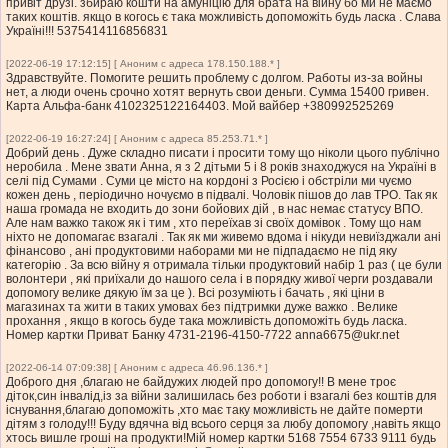
привіт друзі. збираю кошти на амуніцію для брата на війну бо ми не маємо
таких коштів. якщо в когось є така можливість допоможіть будь ласка . Слава
Україні!!! 5375414116856831
[2022-06-19 17:12:15] [ Аноним с адреса 178.150.188.* ]
Здравствуйте. Помогите решить проблему с долгом. Работы из-за войны
нет, а люди очень срочно хотят вернуть свои деньги. Сумма 15400 гривен.
Карта Альфа-банк 4102325122164403. Мой вайбер +380992525269
[2022-06-19 16:27:24] [ Аноним с адреса 85.253.71.* ]
Добрий день . Дуже складно писати і просити тому що ніколи цього публічно
неробила . Мене звати Анна, я з 2 дітьми 5 і 8 років знаходжуся на Україні в
селі під Сумами . Суми це місто на кордоні з Росією і обстріли ми чуємо
кожен день , періодично ночуємо в підвалі. Чоловік пішов до лав ТРО. Так як
наша громада не входить до зони бойових дій , в нас немає статусу ВПО.
Але нам важко також як і тим , хто переїхав зі своїх домівок . Тому що нам
ніхто не допомагає взагалі . Так як ми живемо вдома і нікуди невиїзджали ані
фінансово , ані продуктовими наборами ми не підпадаємо не під яку
категорію . За всю війну я отримала тільки продуктовий набір 1 раз ( це були
волонтери , які приїхали до нашого села і в порядку живої черги роздавали
допомогу велике дякую їм за це ). Всі розуміють і бачать , які ціни в
магазинах та жити в таких умовах без підтримки дуже важко . Велике
прохання , якщо в когось буде така можливість допоможіть будь ласка.
Номер картки Приват Банку 4731-2196-4150-7722
anna6675@ukr.net
[2022-06-14 07:09:38] [ Аноним с адреса 46.96.136.* ]
Доброго дня ,благаю не байдужих людей про допомогу!! В мене троє
діток,син інвалід,із за війни залишилась без роботи і взагалі без коштів для
існування,благаю допоможіть ,хто має таку можливість не дайте померти
дітям з голоду!!! Буду вдячна від всього серця за любу допомогу ,навіть якщо
хтось вишле гроші на продукти!Мій номер картки 5168 7554 6733 9111 будь