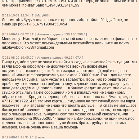
катастрофически не хватает. Как быть и что теперь, не знаю.... помогите кто
чем может: приват банк 4149439313414199
[2021-10-02 22:34:41] [Mary666]
Допоможіть будь ласка, попали в пропасть мікрозаймів. У відчаї вже, не
знаю що робити. 5167919004550454
[2021-09-17 08:22:31] [ Аноним с адреса 130.180.208.* ]
Меня зовут Николай,я из Украины в моей семье очень сложное финансовое
положение.Кто может помочь деньгами пожалуйста напишите на почту
nikolayobolonik33@gmail.com
[2021-08-26 16:45:26] [ Аноним с адреса 46.174.67.* ]
Пишу тут, ибо я уже не знаю как найти выход из сложившейся ситуации...мы
взяли мфо на оформление документов,вернуть вовремя,не
получилось....взяли ещё чтоб этот закрыть,а потом ещё,ещё и ещё..на
данный момент с просрочками у нас около 200000 тыс. Грн....для нас это
неподьемная сумма....муж уехал на заработки,чтобы как то решить эту
проблему,но коллектора требуют вернуть деньги ,всю сумму сразу.....у нас
двое деток,ждём ещё пополнение .....в банках кредит не дают..мне очень
стыдно отсылать такие сообщения,но я и вправду уже не знаю к кому
обратиться...... Кредитные доноры,брокеры.....я попала на обман трижды.....
4731219617221415 это моя карта......скидываю на тот случай,если вы вдруг
поможете.....я и вправду не знаю что делать дальше......я спать не могу....все
банки,все объявления перелистала в поисках денег..... очень, очень прошу
вас о помощи
tarasovalily@gmail.com
так можно со мной связаться, или
номер телефона 0662053654- пишите на Вайбер,звонки не принимаю,ибо
коллекторы звонят постоянно,я уже боюсь брать трубку с незнакомых
номеров. Очень очень нужна ваша помощь
[2021-08-18 21:31:20] [Lucky ]