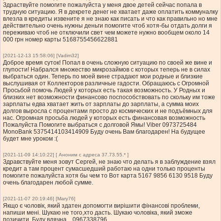
Здраствуйте помогите пожалуйста у меня двое детей сейчас попала в
трудную ситуацию. Я в декрете денег не хватает даже оплатить коммуналку
влезла в кредиты извените я не знаю как писать и что как правильно но мне
действительно очень нужны деньги помогите чтоб хотя-бы отдать долги я
переживаю чтоб не отключили свет чем можете нужно вообщем около 14
000 грн номер карты 5168755456622881
[2021-12-13 15:58:06] [Vadim32]
Доброе время суток! Попал в очень сложную ситуацию по своей же вине и
глупости! Набрался множество микрозаймов с которых теперь не в силах
выбраться один. Теперь по моей вине страдают мои родные и близкие
выслушивая от Коллекторов различные гадости. Обращаюсь с Огромной
Просьбой помочь Людей у которых есть такая возможность. У Родных и
близких нет возможности финансово поспособствовать по скольку им тоже
зарплаты едва хватает жить от зарплаты до зарплаты, а сумма моих
долгов выросла с процентами просто до космических и не подъёмных для
нас. Огромная просьба людей у которых есть финансовая возможность
Пожалуйста Помогите выбраться с долговой Ямы! Viber 0973725484
MonoBank 5375414103414909 Буду очень Вам благодарен! На будущее
будет мне уроком :(
[2021-11-09 14:10:22] [ Аноним с адреса 37.73.55.* ]
Здравствуйте меня зовут Сергей, не знаю что делать я в заблуждение взял
кредит а там процент сумасшедший работаю на одни только проценты
помогите пожалуйста хотя бы чем то Вот карта 5167 9856 6130 9518 Буду
очень благодарен любой сумме.
[2021-11-07 20:19:46] [Mary76]
Якщо є чоловік, який здатен допомогти вирішити фінансові проблеми,
напиши мені. Шукаю не того,хто дасть. Шукаю чоловіка, який зможе
позичити. Буду вдячна... 0967338796