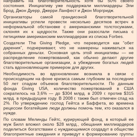
направить на благотворительность хотя бы 50% своего
состояния. Инициативу уже поддержали миллиардеры Эли
Брод, Джон Дуерр, Джерри Ланфест и Джон Моргридж.
Организаторы самой грандиозной благотворительной
инициативы успели провести несколько десятков встреч в
неформальной обстановке с американскими толстосумами,
склоняя их к щедрости. Также они разослали письма с
петициями американским миллиардерам из списка Forbes.
Создатели The Giving Pledge, что переводится как “обет
дарения”, подчеркивают, что не намерены наживаться на
собранных деньгах. Основная цель этой инициативы — не
распределение пожертвований, как обычно делают другие
благотворительные организации, а убеждение богатых людей
стать вдохновляющим примером для других.
Необходимость во вдохновлении возникла в связи с
происходящим на фоне кризиса самым глубоким за последние
50 лет спадом объемов благотворительности. По данным
фонда Giving USA, количество пожертвований в США
сократилось на 3,6% — до $304 млрд. в 2009 г. против $315
млрд. в предыдущем году. В 2008 г. также был отмечен спад на
2%. По утверждению господ Гейтса и Баффета, во времена
рецессии богатейшие люди должны помочь тем, кто оказался в
нужде.
По словам Мелинды Гейтс, курирующей фонд, в который ее
муж Билл вложил около $28 млрд., обещания миллиардеров
поделиться богатствами с нуждающимися создадут в обществе
благоприятные ожидания и приведут к формированию группы