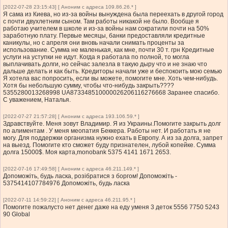
[2022-07-28 23:15:43] [ Аноним с адреса 109.86.26.* ]
Я сама из Киева, но из-за войны вынуждена была переехать в другой город
с почти двухлетним сыном. Там работы никакой не было. Вообще я
работаю учителем в школе и из-за войны нам сократили почти на 50%
заработную плату. Первые месяцы, банки предоставляли кредитные
каникулы, но с апреля они вновь начали снимать проценты за
использование. Сумма не маленькая, как мне, почти 30 т. грн Кредитные
услуги на уступки не идут. Когда я работала по полной, то могла
выплачивать долги, но сейчас залезла в такую ​​дыру что и не знаю что
дальше делать и как быть. Кредиторы начали уже и беспокоить мою семью
Я хотела вас попросить, если вы можете, помогите мне. Хоть чем-нибудь.
Хотя бы небольшую сумму, чтобы что-нибудь закрыть????
5355280013268998 UA873348510000026206116276668 Заранее спасибо.
С уважением, Наталья.
[2022-07-27 21:57:28] [ Аноним с адреса 193.106.59.* ]
Здравствуйте. Меня зовут Владимир. Я из Украины.Помогите закрыть долг
по алиментам . У меня меопатия Беккера. Работы нет. И работать я не
могу. Для поддержки организма нужно ехать в Европу. А из за долга, запрет
на выезд. Помогите кто сможет буду признателен, лубой копейке. Сумма
долга 15000$. Моя карта,monobank 5375 4141 1671 2653.
[2022-07-16 17:49:58] [ Аноним с адреса 46.211.149.* ]
Допоможіть, будь ласка, розібратися з боргом! Допоможіть -
5375414107784976 Допоможіть, будь ласка
[2022-07-11 14:59:22] [ Аноним с адреса 46.211.95.* ]
Помогите пожалусто нет денег даже на еду уменя 3 деток 5556 7750 5243
90 Global