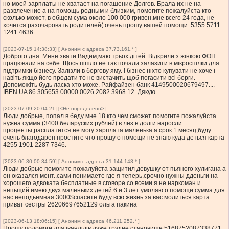
но моей зарплаты не хватает на погашение Долгов. Брала их не на
развлечение а на помощь родным и близким, помогите пожалуйста кто
сколько может, в общем сума около 100 000 гривен.мне всего 24 года, не
хочется разочаровать родителей( очень прошу вашей помощи. 5355 5711
1241 4636
[2023-07-15 14:38:33] [ Аноним с адреса 37.73.161.* ]
Доброго дня. Мене звати Вадим,маю трьох дітей. Відкрили з жінкою ФОП
працювали на себе. Щось пішло не так почали залазити в мікроспілки для
підтримки бізнесу. Залізли в боргову яму. І бізнес ніхто купувати не хоче і
навіть якщо його продати то не вистачить щоб погасити всі борги.
Допоможіть будь ласка хто може. Райфайзен банк 4149500020679497....
IBEN UA 86 305653 00000 0026 2082 3968 12. Дякую
[2023-07-09 20:04:21] [<Не определено>]
Люди добрые, попал в беду мне 18 кто чем сможет помогите пожалуйста
нужна сумма (3400 беларуских рублей) в лез в долги наросли
проценты,расплатится не могу зарплата маленька а срок 1 месяц,буду
очень благодарен простите что прошу о помощи не знаю куда деться карта
4255 1901 2287 7346.
[2023-06-30 00:34:59] [ Аноним с адреса 31.144.148.* ]
Люди добрые помогите пожалуйста защитил девушку от пьяного хулигана а
он оказался мент..сами понимаете где я теперь.срочно нужны дденьги на
хорошего адвоката.бесплатные в сговоре со всеми.я не наркоман и
непьщий имею двух маленьких детей 6 и 3 лет умоляю о помощи.сумма для
нас неподьемная 3000$спасите буду всю жизнь за вас молиться.карта
приват сестры 26206697652129 ольга пакина
[2023-06-13 18:06:15] [ Аноним с адреса 46.211.252.* ]
Прошу подомоги для іванлідів дуже трудне становище 5168752087338771