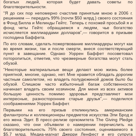
богатых людей, которая будет давать советы по
благотворительности.
“Я до сих пор непомерно счастлив принятым мною в 2006 г.
решением — передать 99% (почти $50 млрд.) своего состояния
в Фонд Билла и Мелинды Гейтс. Теперь с похожей просьбой я и
фонд четы Гейтс обращаемся к людям, чье богатство
исчисляется миллиардами долларов”,— говорится в призыве
господина Баффета.
По его словам, сделать пожертвование миллиардеры могут как
во время жизни, так и после смерти, внеся соответствующий
пункт в завещание. Однако Уоррен Баффет посоветовал
поторопиться, отметив, что чрезмерные богатства могут стать
обузой.
“Некоторые материальные вещи делают мою жизнь более
приятной, многие, однако, нет. Мне нравится обладать дорогим
частным самолетом, но владеть полудюжиной домов было бы
обузой. Слишком часто избыточный багаж собственности
начинает владеть своим хозяином. Для меня из всех активов
большую ценность помимо здоровья представляют мои
интересные, разносторонние старые друзья”,— поделился
соображениями Уоррен Баффет.
Первыми на его призыв откликнулись американские
филантропы и коллекционеры предметов искусства Эли Брод и
его жена Эдит. В пресс-релизе оргкомитета The Giving Pledge
сказано, что они объявили о намерении перечислить на
благотворительность 75% своего состояния, оцениваемого в
$5,7 млрд. Медиа-магнат Джерри Ленфест и его супруга