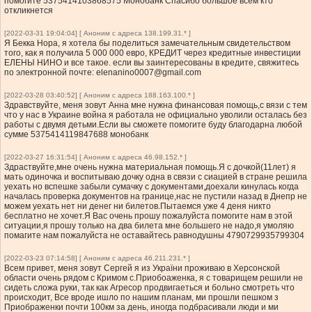
помогите 5375414103868575 Монобанк Спасибо большое всем кто
откликнется
[2022-03-31 19:04:04] [ Аноним с адреса 138.199.31.* ]
Я Бекка Нора, я хотела бы поделиться замечательным свидетельством
того, как я получила 5 000 000 евро, КРЕДИТ через кредитные инвестиции
ЕЛЕНЫ НИНО и все такое. если вы заинтересованы в кредите, свяжитесь
по электронной почте:
elenanino0007@gmail.com
[2022-03-28 03:40:52] [ Аноним с адреса 188.163.100.* ]
Здравствуйте, меня зовут Анна мне нужна финансовая помощь,с вязи с тем
что у нас в Украине война я работала не официально уволили осталась без
работы с двумя детьми.Если вы сможете помогите буду благодарна любой
сумме 5375414119847688 монобанк
[2022-03-27 16:31:54] [ Аноним с адреса 46.98.152.* ]
Здраствуйте,мне очень нужна материальная помощь.Я с дочкой(11лет) я
мать одиночка и воспитываю дочку одна в связи с сиацией в стране решила
уехать но вспешке забыли сумачку с документами,доехали кинулась когда
началась проверка документов на границе,нас не пустили назад в Днепр не
можем уехать нет ни денег ни билетов.Пытаемся уже 4 деня никто
бесплатно не хочет.Я Вас очень прошу пожалуйста помогите нам в этой
ситуации,я прошу только на два билета мне большего не надо,я умоляю
помагите нам пожалуйста не оставайтесь равнодушны 4790729935799304
[2022-03-23 07:14:58] [ Аноним с адреса 46.211.231.* ]
Всем привет, меня зовут Сергей я из України проживаю в Херсонской
области очень рядом с Кримом с.Приобоаженка, я с товарищем решили не
сидеть сложа руки, так как Агресор продвигаеться и больно смотреть что
происходит, Все вроде ишло по нашим планам, ми прошли пешком з
Приображенки почти 100км за день, иногда подбрасивали люди и ми