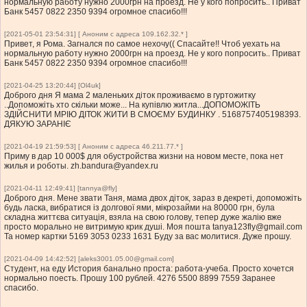
нормальную работу нужно 2000грн на проезд. Не у кого попросить.. Приват
Банк 5457 0822 2350 9394 огромное спасибо!!!
[2021-05-01 23:54:31] [ Аноним с адреса 109.162.32.* ]
Привет, я Рома. Загнался по самое нехочу(( Спасайте!! Чтоб уехать на
нормальную работу нужно 2000грн на проезд. Не у кого попросить.. Приват
Банк 5457 0822 2350 9394 огромное спасибо!!!
[2021-04-25 13:20:44] [Ol4uk]
Доброго дня Я мама 2 маленьких діток проживаємо в гуртожитку
..Допоможіть хто скільки може... На купівлю житла...ДОПОМОЖІТЬ
ЗДІЙСНИТИ МРІЮ ДІТОК ЖИТИ В СМОЄМУ БУДИНКУ . 5168757405198393.
ДЯКУЮ ЗАРАНІЄ
[2021-04-19 21:59:53] [ Аноним с адреса 46.211.77.* ]
Приму в дар 10 000$ для обустройства жизни на новом месте, пока нет
жилья и роботы.
zh.bandura@yandex.ru
[2021-04-11 12:49:41] [tannya@fly]
Доброго дня. Мене звати Таня, мама двох діток, зараз в декреті, допоможіть
будь ласка, вибратися із долгової ями, мікрозайми на 80000 грн, була
складна життєва ситуація, взяла на свою голову, тепер дуже жалію вже
просто морально не витримую крик душі. Моя пошта
tanya123fly@gmail.com
Та номер картки 5169 3053 0233 1631 Буду за вас молитися. Дуже прошу.
[2021-04-09 14:42:52] [
aleks3001.05.00@gmail.com
]
Студент, на еду История банально проста: работа-учеба. Просто хочется
нормально поесть. Прошу 100 рублей. 4276 5500 8899 7559 Заранее
спасибо.