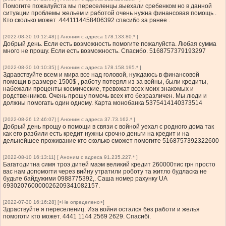
Помогите пожалуйста мы переселенцы.выехали сребенком но в данной
ситуации проблемы жельем и работой очень нужна финансовая помощь .
Кто сколько может .4441114458406392 спасибо за ранее .
[2022-08-30 10:12:48] [ Аноним с адреса 178.133.80.* ]
Добрый день. Если есть возможность помогите пожалуйста. Любая сумма
много не прошу. Если есть возможность. Спасибо. 5168757379193297
[2022-08-30 10:10:35] [ Аноним с адреса 178.158.195.* ]
Здравствуйте всем и мира все над головой, нуждаюсь в финансовой
помощи в размере 1500$ , работу потерял из за войны, были кредиты,
набежали проценты космические, тревожат всех моих знакомых и
родственников. Очень прошу помочь всех кто безразличен. Мы люди и
должны помогать один одному. Карта монобанка 5375414140373514
[2022-08-26 12:46:07] [ Аноним с адреса 37.73.162.* ]
Добрый день прощу о помощи в связи с войной уехал с родного дома так
как его разбили есть кредит нужны срочно деньги на кредит и на
дельнейшее проживание кто сколько сможет помогите 5168757392322600
[2022-08-10 16:13:11] [ Аноним с адреса 91.235.227.* ]
Багатодитна симя троэ дитей маэм великий кредит 260000тис грн просто
вас нам допомогти через вийну утратили роботу та житло будласка не
будьте байдужими 0988775392,. Саша номер рахунку UA
693020760000026209341082157.
[2022-07-30 16:16:28] [<Не определено>]
Здраствуйте я переселениц. Иза войни остался без работи и желья
помоготи кто может. 4441 1144 2569 2629. Спасибі.