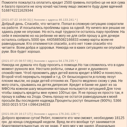
Помогите пожалуста оплатить кредит 2500 гривень потрібно це не вся сума
я багато просити не хочу хочаб частинку якщо зможете буду дуже вдячний
5168742211629344
[2021-07-22 16:00:31] [ Аноним с адреса 46.133.241.* ]
Добрый день. Спасибо, что читаете. Попал в сложную ситуацию сократили
на работе. И посыпались проблемы одна за одной. Ну ничего все решаю не
здаюсь руки не опускаю. Но есть ещё трудности осталось пару проблем. На
себе я економлю но на ребенке не могу не для себя прошу а для дочери
осталось собрать 5000 грн. 4405885082166833 номер карты всем не
равнодушным. Кто откликнется спасибо, а кто нет тоже спасибо что
читаете. Всем добра и здоровья. Никогда ни в каких ситуациях ни опускайте
руки. Все будет хорошо.
[2021-07-15 08:57:08] [ Аноним с адреса 94.178.235.* ]
Никогда не думала что буду просить о помощи.Но так сложилось что в один
момент рухноло все. Нестало роботы, семьи и денег и душевного
спокойствия. Чтоб прокомить двух детей взяла кредит в МФО и понеслось.
Второй чтоб перекрыть первий и т.д. От безысходности,в голову лезут
плохие мысли, но ради детей отгоняю их. Просто медлено схожу с ума. Не
могу спать, срываюсь на детях,дипресия .Кредит в банке не дают из за
МФО.На кожном шагу мошеники которые пользуются ситуацией.Для точо
чтобы закрыть кредиты мне нужно 100тыс грн. Я не прошу их просто так, я
прошу в займы на 2года. Очень прошу не остатся равнодушным к моей
просьбе.Вы последняя надежда.Проценты ростут бешеные (900%). 5366
3933 0015 5724 т.0964194033
[2021-06-29 16:17:17] [ Аноним с адреса 176.241.128.* ]
Доброго времени суток! Ребят, помогите кто чем сможет, необходимо 18125
грн. до конца следующий недели. Вряд ли кто вообще тут занимается
благотворительностью, ну не знаю. У кого мог у же занял. Изначально