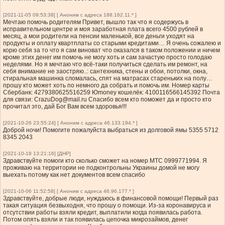
[2021-11-05 09:53:38] [ Аноним с адреса 188.162.11.* ]
Мечтаю помочь родителям Привет, вышло так что я содержусь в
исправительном центре и моя заработная плата всего 4500 рублей в
месяц, а мои родители на пенсии маленькой, все деньги уходят на
продукты и оплату квартплаты со старыми кредитами… Я очень сожалею и
корю себя за то что я сам виноват что оказался в таком положении и ничем
кроме этих денег им помочь не могу хоть и сам зачастую просто голодаю
неделями. Но я мечтаю что всё-таки получиться сделать им ремонт, на
себя внимание не заостряю..: сантехника, стены и обои, потолки, окна,
стиральная машинка сломалась, спят на матрасах стареньких на полу…
прошу кто может хоть по немного да собрать и помочь им. Номер карты
Сбербанк: 4279380625516259 Юmoney кошелёк: 4100116566145392 Почта
для связи:
CrazuDog@mail.ru
Спасибо всем кто поможет да и просто кто
прочитал это, дай Бог Вам всем здоровья!!!
[2021-10-26 23:55:24] [ Аноним с адреса 46.133.194.* ]
Доброй ночи! Помогите пожалуйста выбраться из долговой ямы 5355 5712
8345 2043
[2021-10-18 13:21:16] [ДНР]
Здравствуйте помоги кто сколько сможет на номер МТС 0999771994. Я
проживаю на территории не подконтрольны Украины домой не могу
выехать потому как нет документов всем спасибо
[2021-10-06 11:52:58] [ Аноним с адреса 46.96.177.* ]
Здравствуйте, добрые люди, нуждаюсь в финансовой помощи! Первый раз
такая ситуация безвыходня, что прошу о помощи. Из-за коронавируса и
отсутствии работы взяли кредит, выплатили когда появилась работа.
Потом опять взяли и так появилась цепочка микрозаймов, денег