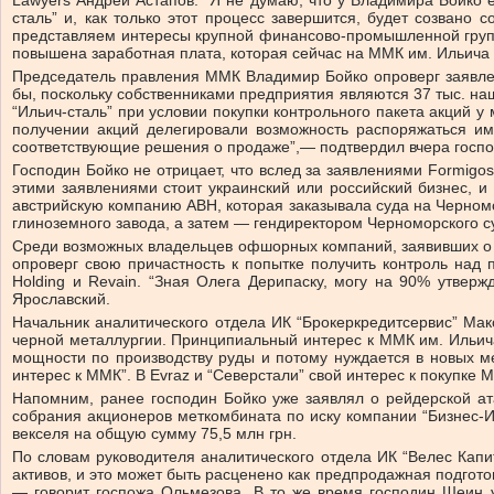
Lawyers Андрей Астапов. “Я не думаю, что у Владимира Бойко е
сталь” и, как только этот процесс завершится, будет созван
представляем интересы крупной финансово-промышленной группы,
повышена заработная плата, которая сейчас на ММК им. Ильича о
Председатель правления ММК Владимир Бойко опроверг заявлени
бы, поскольку собственниками предприятия являются 37 тыс. наш
“Ильич-сталь” при условии покупки контрольного пакета акций 
получении акций делегировали возможность распоряжаться и
соответствующие решения о продаже”,— подтвердил вчера госпо
Господин Бойко не отрицает, что вслед за заявлениями Formigos
этими заявлениями стоит украинский или российский бизнес, и
австрийскую компанию ABH, которая заказывала суда на Черномо
глиноземного завода, а затем — гендиректором Черноморского с
Среди возможных владельцев офшорных компаний, заявивших о по
опроверг свою причастность к попытке получить контроль над 
Holding и Revain. “Зная Олега Дерипаску, могу на 90% утверж
Ярославский.
Начальник аналитического отдела ИК “Брокеркредитсервис” Мак
черной металлургии. Принципиальный интерес к ММК им. Ильича 
мощности по производству руды и потому нуждается в новых мета
интерес к ММК”. В Evraz и “Северстали” свой интерес к покупке 
Напомним, ранее господин Бойко уже заявлял о рейдерской ат
собрания акционеров меткомбината по иску компании “Бизнес-И
векселя на общую сумму 75,5 млн грн.
По словам руководителя аналитического отдела ИК “Велес Кап
активов, и это может быть расценено как предпродажная подгото
— говорит госпожа Ольмезова. В то же время господин Шеин у