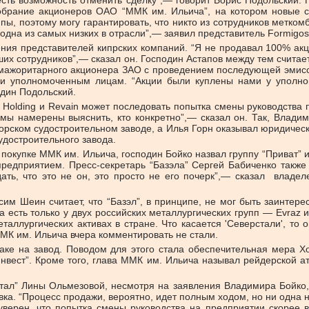
сть возможность отменить сделку”,— говорит Борис Подольский. 
о собрание акционеров ОАО “ММК им. Ильича”, на котором новые 
 поэтому могу гарантировать, что никто из сотрудников меткомбин
дна из самых низких в отрасли”,— заявил представитель Formigos 
я представителей кипрских компаний. “Я не продавал 100% акций 
их сотрудников”,— сказал он. Господин Астапов между тем считает,
у мажоритарного акционера ЗАО с проведением последующей эмисс
ми уполномоченным лицам. “Акции были куплены нами у уполно
дин Подольский.
 Holding и Revain может последовать попытка смены руководства 
 мы намерены выяснить, кто конкретно”,— сказал он. Так, Влади
рском судостроительном заводе, а Илья Горн оказывал юридическ
удостроительного завода.
купке ММК им. Ильича, господин Бойко назвал группу “Приват” и 
предприятием. Пресс-секретарь “Базэла” Сергей Бабиченко такж
дать, что это не он, это просто не его почерк”,— сказал влад
сим Шеин считает, что “Базэл”, в принципе, не мог быть заинтер
есть только у двух российских металлургических групп — Evraz и
ллургических активах в стране. Что касается 'Северстали', то о
ММК им. Ильича вчера комментировать не стали.
аке на завод. Поводом для этого стала обеспечительная мера Х
нвест”. Кроме того, глава ММК им. Ильича называл рейдерской ат
итал” Лины Ольмезовой, несмотря на заявления Владимира Бойко,
вка. “Процесс продажи, вероятно, идет полным ходом, но ни одна н
верен, что попытка смены руководства на предприятии скорее 