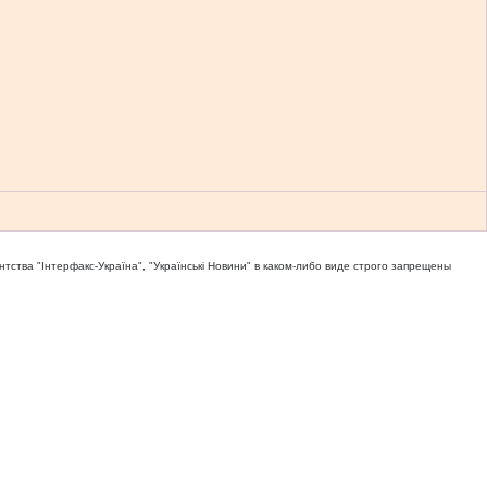
тва "Iнтерфакс-Україна", "Українськi Новини" в каком-либо виде строго запрещены