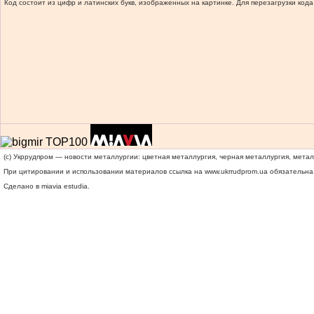
Код состоит из цифр и латинских букв, изображенных на картинке. Для перезагрузки кода
(c) Укррудпром — новости металлургии: цветная металлургия, черная металлургия, мета
При цитировании и использовании материалов ссылка на
www.ukrrudprom.ua
обязательна.
Сделано в miavia estudia.