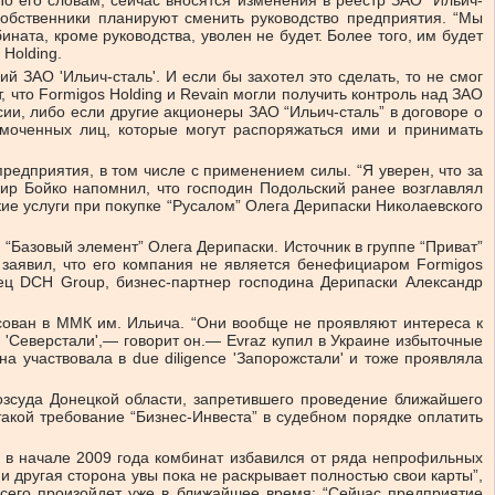
По его словам, сейчас вносятся изменения в реестр ЗАО “Ильич-
собственники планируют сменить руководство предприятия. “Мы
ата, кроме руководства, уволен не будет. Более того, им будет
Holding.
ЗАО 'Ильич-сталь'. И если бы захотел это сделать, то не смог
 что Formigos Holding и Revain могли получить контроль над ЗАО
ии, либо если другие акционеры ЗАО “Ильич-сталь” в договоре о
моченных лиц, которые могут распоряжаться ими и принимать
предприятия, в том числе с применением силы. “Я уверен, что за
мир Бойко напомнил, что господин Подольский ранее возглавлял
ие услуги при покупке “Русалом” Олега Дерипаски Николаевского
“Базовый элемент” Олега Дерипаски. Источник в группе “Приват”
е заявил, что его компания не является бенефициаром Formigos
елец DCH Group, бизнес-партнер господина Дерипаски Александр
есован в ММК им. Ильича. “Они вообще не проявляют интереса к
 'Северстали',— говорит он.— Evraz купил в Украине избыточные
на участвовала в due diligence 'Запорожстали' и тоже проявляла
озсуда Донецкой области, запретившего проведение ближайшего
акой требование “Бизнес-Инвеста” в судебном порядке оплатить
 в начале 2009 года комбинат избавился от ряда непрофильных
и другая сторона увы пока не раскрывает полностью свои карты”,
всего произойдет уже в ближайшее время: “Сейчас предприятие