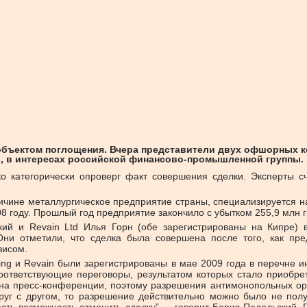
объектом поглощения. Вчера представители двух офшорных ко
, в интересах российской финансово-промышленной группы.
 категорически опроверг факт совершения сделки. Эксперты сч
чине металлургическое предприятие страны, специализируется на 
8 году. Прошлый год предприятие закончило с убытком 255,9 млн гр
кий и Revain Ltd Илья Горн (обе зарегистрированы на Кипре) 
 Они отметили, что сделка была совершена после того, как пр
зисом.
ing и Revain были зарегистрированы в мае 2009 года в перечне 
оответствующие переговоры, результатом которых стало приобрет
 на пресс-конференции, поэтому разрешения антимонопольных орг
руг с другом, то разрешение действительно можно было не пол