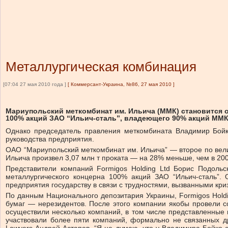
Металлургическая комбинация
[07:04 27 мая 2010 года ]
[
Коммерсант-Украина, №86, 27 мая 2010
]
Мариупольский меткомбинат им. Ильича (ММК) становится 
100% акций ЗАО “Ильич-сталь”, владеющего 90% акций ММК
Однако председатель правления меткомбината Владимир Бойко
руководства предприятия.
ОАО “Мариупольский меткомбинат им. Ильича” — второе по вели
Ильича произвел 3,07 млн т проката — на 28% меньше, чем в 200
Представители компаний Formigos Holding Ltd Борис Подольс
металлургического концерна 100% акций ЗАО “Ильич-сталь”.
предприятия государству в связи с трудностями, вызванными кри
По данным Национального депозитария Украины, Formigos Hold
бумаг — нерезидентов. После этого компании якобы провели с
осуществили несколько компаний, в том числе представленные
участвовали более пяти компаний, формально не связанных д