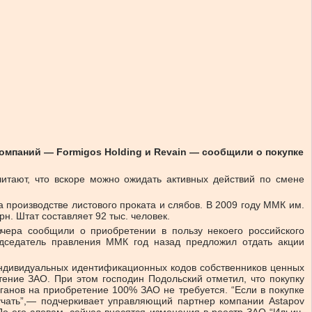
мпаний — Formigos Holding и Revain — сообщили о покупке
итают, что вскоре можно ожидать активных действий по смене
производстве листового проката и слябов. В 2009 году ММК им.
н. Штат составляет 92 тыс. человек.
вчера сообщили о приобретении в пользу некоего российского
едседатель правления ММК год назад предложил отдать акции
индивидуальных идентификационных кодов собственников ценных
ение ЗАО. При этом господин Подольский отметил, что покупку
анов на приобретение 100% ЗАО не требуется. “Если в покупке
учать”,— подчеркивает управляющий партнер компании Astapov