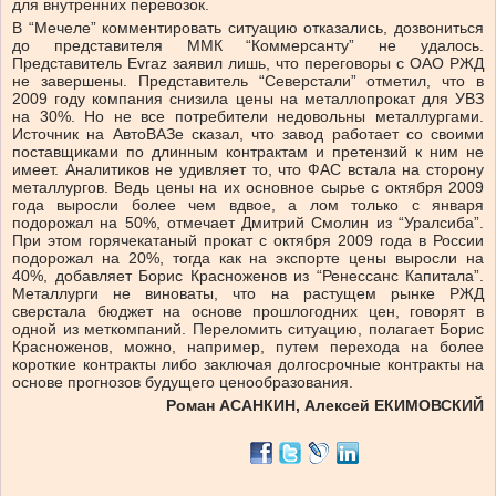
для внутренних перевозок.
В “Мечеле” комментировать ситуацию отказались, дозвониться
до представителя ММК “Коммерсанту” не удалось.
Представитель Evraz заявил лишь, что переговоры с ОАО РЖД
не завершены. Представитель “Северстали” отметил, что в
2009 году компания снизила цены на металлопрокат для УВЗ
на 30%. Но не все потребители недовольны металлургами.
Источник на АвтоВАЗе сказал, что завод работает со своими
поставщиками по длинным контрактам и претензий к ним не
имеет. Аналитиков не удивляет то, что ФАС встала на сторону
металлургов. Ведь цены на их основное сырье с октября 2009
года выросли более чем вдвое, а лом только с января
подорожал на 50%, отмечает Дмитрий Смолин из “Уралсиба”.
При этом горячекатаный прокат с октября 2009 года в России
подорожал на 20%, тогда как на экспорте цены выросли на
40%, добавляет Борис Красноженов из “Ренессанс Капитала”.
Металлурги не виноваты, что на растущем рынке РЖД
сверстала бюджет на основе прошлогодних цен, говорят в
одной из меткомпаний. Переломить ситуацию, полагает Борис
Красноженов, можно, например, путем перехода на более
короткие контракты либо заключая долгосрочные контракты на
основе прогнозов будущего ценообразования.
Роман АСАНКИН, Алексей ЕКИМОВСКИЙ