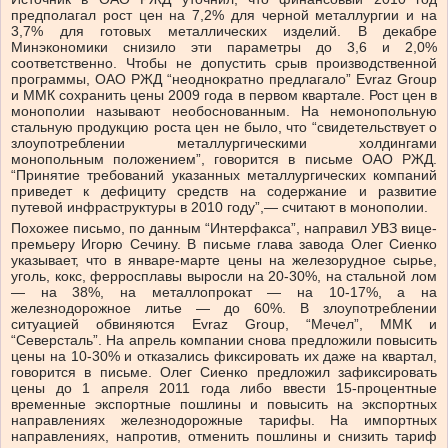
предполагал рост цен на 7,2% для черной металлургии и на
3,7% для готовых металлических изделий. В декабре
Минэкономики снизило эти параметры до 3,6 и 2,0%
соответственно. Чтобы не допустить срыв производственной
программы, ОАО РЖД “неоднократно предлагало” Evraz Group
и ММК сохранить цены 2009 года в первом квартале. Рост цен в
монополии называют необоснованным. На немонопольную
стальную продукцию роста цен не было, что “свидетельствует о
злоупотреблении металлургическими холдингами
монопольным положением”, говорится в письме ОАО РЖД.
“Принятие требований указанных металлургических компаний
приведет к дефициту средств на содержание и развитие
путевой инфраструктуры в 2010 году”,— считают в монополии.
Похожее письмо, по данным “Интерфакса”, направил УВЗ вице-
премьеру Игорю Сечину. В письме глава завода Олег Сиенко
указывает, что в январе-марте цены на железорудное сырье,
уголь, кокс, ферросплавы выросли на 20-30%, на стальной лом
— на 38%, на металлопрокат — на 10-17%, а на
железнодорожное литье — до 60%. В злоупотреблении
ситуацией обвиняются Evraz Group, “Мечел”, ММК и
“Северсталь”. На апрель компании снова предложили повысить
цены на 10-30% и отказались фиксировать их даже на квартал,
говорится в письме. Олег Сиенко предложил зафиксировать
цены до 1 апреля 2011 года либо ввести 15-процентные
временные экспортные пошлины и повысить на экспортных
направлениях железнодорожные тарифы. На импортных
направлениях, напротив, отменить пошлины и снизить тариф