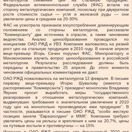
металлургов снижения цен на стальную продукцию.
Федеральная антимонопольная служба (ФАС) встала на
сторону металлургических компаний, поскольку при двукратном
росте стоимости сырья — угля и железной руды — они
увеличили цены в среднем на 20-30%.
ФАС не усмотрела признаков злоупотребления доминирующим
положением со стороны металлургов, рассказали
“Коммерсанту” два источника в отрасли, а также чиновники
ведомства. Анализ ценообразования проводился по
инициативе ОАО РЖД и УВЗ. Компании жаловались на резкий
рост цен на стальную продукцию в 2010 году. В начале апреля
вице-премьер Игорь Сечин поручил ФАС, Минпромторгу и
Минэкономики изучить вопрос ценообразования в российской
металлургии. Результаты расследования должны быть
переданы в правительство 25 апреля. До этого момента
чиновники официальных комментариев не дают.
ОАО РЖД пожаловалось на металлургов 12 февраля. В письме
первому вице-премьеру Игорю Шувалову (имеется в
распоряжении “Коммерсанта”) президент монополии Владимир
Якунин просит выработать меры “государственного
реагирования в отношении металлургических компаний,
выдвинувших требования о значительном увеличении в 2010
году цен на монопольно производимую ими продукцию”. В
частности, указывается в письме ОАО РЖД, “особо жесткую
позицию заняли “Евразхолдинг” и ММК”. Компании требуют
увеличить цены на рельсы и крепления к ним на 20,7%, цены
на путевые костыли и противоугоны — на 15%.
Источник в ОАО РЖД уточнил, что финансовый 2010 год