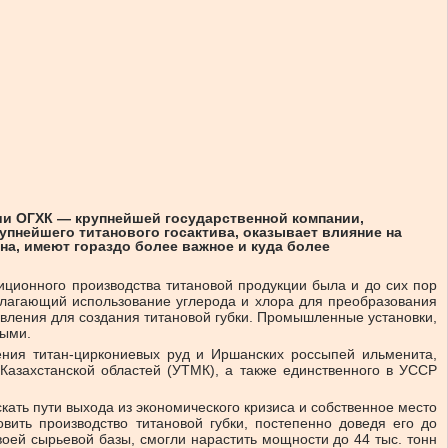
ии ОГХК — крупнейшей государственной компании,
пнейшего титанового госактива, оказывает влияние на
а, имеют гораздо более важное и куда более
иционного производства титановой продукции была и до сих пор
олагающий использование углерода и хлора для преобразования
авления для создания титановой губки. Промышленные установки,
дными.
ения титан-циркониевых руд и Иршанских россыпей ильменита,
Казахстанской областей (УТМК), а также единственного в УССР
ать пути выхода из экономического кризиса и собственное место
ить производство титановой губки, постепенно доведя его до
своей сырьевой базы, смогли нарастить мощности до 44 тыс. тонн