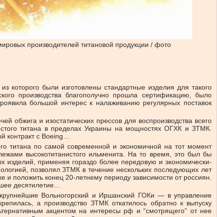
 мировых производителей титановой продукции / фото
из которого были изготовлены стандартные изделия для такого
ского производства благополучно прошла сертификацию, было
проявила большой интерес к налаживанию регулярных поставок
ей обжига и изостатических прессов для воспроизводства всего
чистого титана в пределах Украины на мощностях ОГХК и ЗТМК.
ый контракт с Boeing…
го титана по самой современной и экономичной на тот момент
ежами высокотитанистого ильменита. На то время, это был бы
ых изделий, применяя гораздо более передовую и экономически-
нологией, позволял ЗТМК в течение нескольких последующих лет
е и положить конец 20-летнему периоду зависимости от россиян.
айшее десятилетие…
 крупнейшие Вольногорский и Иршанский ГОКи — в управление
репилась, а производство ЗТМК откатилось обратно к выпуску
ьтернативным акцентом на интересы рф и “смотрящего” от нее