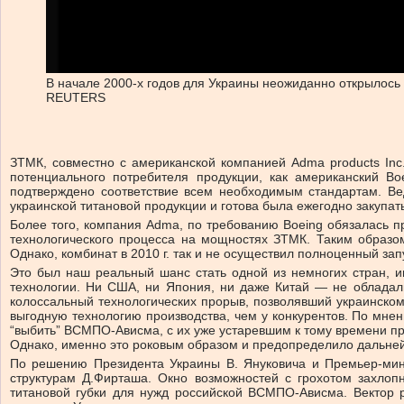
В начале 2000-х годов для Украины неожиданно открылось 
REUTERS
ЗТМК, совместно с американской компанией Adma products Inc
потенциального потребителя продукции, как американский B
подтверждено соответствие всем необходимым стандартам. Ве
украинской титановой продукции и готова была ежегодно закупат
Более того, компания Adma, по требованию Boeing обязалась п
технологического процесса на мощностях ЗТМК. Таким образом
Однако, комбинат в 2010 г. так и не осуществил полноценный за
Это был наш реальный шанс стать одной из немногих стран, 
технологии. Ни США, ни Япония, ни даже Китай — не обладал
колоссальный технологических прорыв, позволявший украинском
выгодную технологию производства, чем у конкурентов. По мне
“выбить” ВСМПО-Ависма, с их уже устаревшим к тому времени пр
Однако, именно это роковым образом и предопределило дальней
По решению Президента Украины В. Януковича и Премьер-мин
структурам Д.Фирташа. Окно возможностей с грохотом захлоп
титановой губки для нужд российской ВСМПО-Ависма. Вектор 