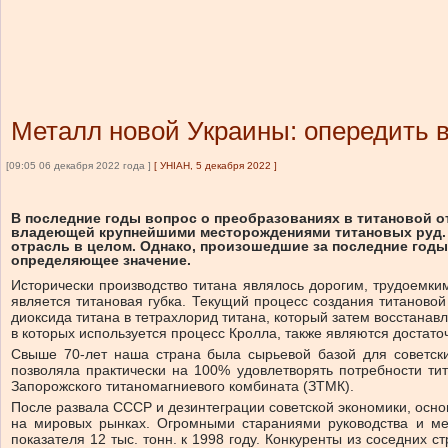
Металл новой Украины: опередить в
[09:05 06 декабря 2022 года ]
[
УНІАН, 5 декабря 2022
]
В последние годы вопрос о преобразованиях в титановой 
владеющей крупнейшими месторождениями титановых руд. Де
отрасль в целом. Однако, произошедшие за последние годы
определяющее значение.
Исторически производство титана являлось дорогим, трудоемки
является титановая губка. Текущий процесс создания титаново
диоксида титана в тетрахлорид титана, который затем восстана
в которых используется процесс Кролла, также являются достат
Свыше 70-лет наша страна была сырьевой базой для советски
позволяла практически на 100% удовлетворять потребности ти
Запорожского титаномагниевого комбината (ЗТМК).
После развала СССР и дезинтеграции советской экономики, осно
на мировых рынках. Огромными стараниями руководства и мес
показателя 12 тыс. тонн. к 1998 году. Конкуренты из соседних 