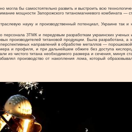
но могла бы самостоятельно развить и выстроить всю технологиче
 внимание мощности Запорожского титаномагниевого комбината — с
отраслевую науку и производственный потенциал, Украине так и 
ого персонала ЗТМК и передовым разработкам украинских ученых и
овых производителей титановой продукции. Была разработана, а 
х перспективных направлений в обработке металлов — порошковой
мера и профиля, и при дальнейшем обжиге без доступа кислород
али из чистого титана необходимого размера и сечения, минуя ст
избавлял производство от накопления лома, который образовыв