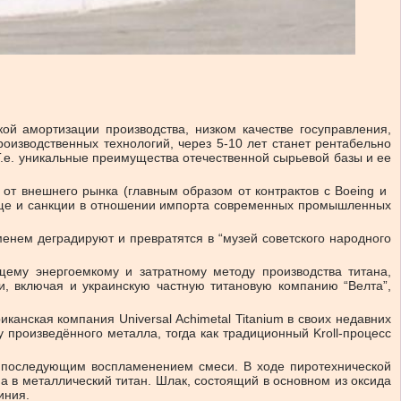
ой амортизации производства, низком качестве госуправления,
оизводственных технологий, через 5-10 лет станет рентабельно
Т.е. уникальные преимущества отечественной сырьевой базы и ее
т внешнего рынка (главным образом от контрактов с Boeing и ​
ь еще и санкции в отношении импорта современных промышленных
менем деградируют и превратятся в “музей советского народного
щему энергоемкому и затратному методу производства титана,
, включая и украинскую частную титановую компанию “Велта”,
канская компания Universal Achimetal Titanium в своих недавних
 произведённого металла, тогда как традиционный Kroll-процесс
 последующим воспламенением смеси. В ходе пиротехнической
 в металлический титан. Шлак, состоящий в основном из оксида
миния.