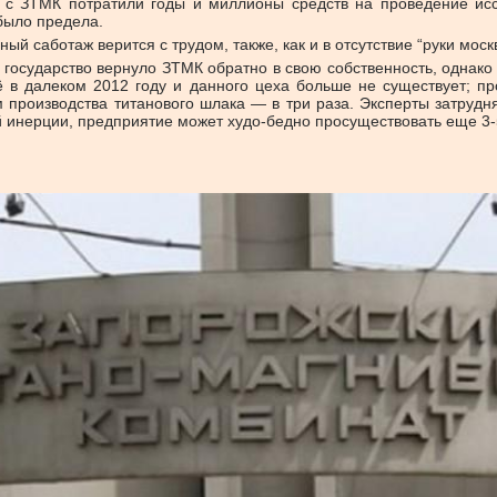
 с ЗТМК потратили годы и миллионы средств на проведение исс
было предела.
ый саботаж верится с трудом, также, как и в отсутствие “руки мо
у государство вернуло ЗТМК обратно в свою собственность, однако
 в далеком 2012 году и данного цеха больше не существует; пр
м производства титанового шлака — в три раза. Эксперты затруд
инерции, предприятие может худо-бедно просуществовать еще 3-5