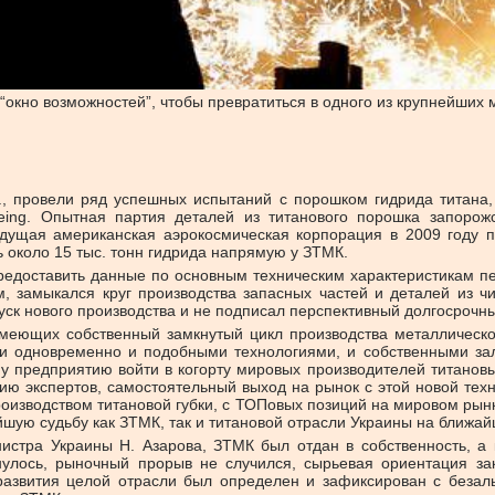
“окно возможностей”, чтобы превратиться в одного из крупнейших
., провели ряд успешных испытаний с порошком гидрида титана, 
oeing. Опытная партия деталей из титанового порошка запорож
дущая американская аэрокосмическая корпорация в 2009 году 
ь около 15 тыс. тонн гидрида напрямую у ЗТМК.
редоставить данные по основным техническим характеристикам печ
, замыкался круг производства запасных частей и деталей из 
пуск нового производства и не подписал перспективный долгосрочн
имеющих собственный замкнутый цикл производства металлическо
и одновременно и подобными технологиями, и собственными зал
у предприятию войти в когорту мировых производителей титанов
нию экспертов, самостоятельный выход на рынок с этой новой тех
оизводством титановой губки, с ТОПовых позиций на мировом рынк
шую судьбу как ЗТМК, так и титановой отрасли Украины на ближ
истра Украины Н. Азарова, ЗТМК был отдан в собственность, а
нулось, рыночный прорыв не случился, сырьевая ориентация зак
развития целой отрасли был определен и зафиксирован с безал