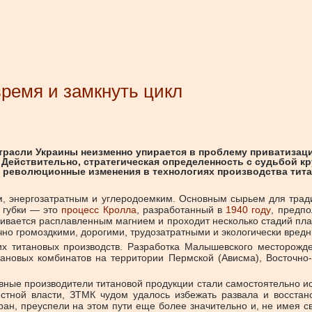
ремя и замкнуть цикл
отрасли Украины неизменно упирается в проблему приватизац
йствительно, стратегическая определенность с судьбой кру
 революционные изменения в технологиях производства титан
м, энергозатратным и углеродоемким. Основным сырьем для трад
й губки — это
процесс Кролла
, разработанный в
1940 году
, предп
вливается расплавленным магнием и проходит несколько стадий пл
очно громоздкими, дорогими, трудозатратными и экологически вре
х титановых производств. Разработка Малышевского месторожд
тановых комбинатов на территории Пермской (Ависма), Восточно-
вные производители титановой продукции стали самостоятельно иск
тной власти, ЗТМК чудом удалось избежать развала и восстанов
стран, преуспели на этом пути еще более значительно и, не имея 