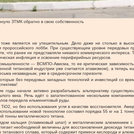
рнуло ЗТМК обратно в свою собственность
 тоже является не утешительным. Дело даже не столько в высок
и пророссийского лобби. При существующем уровне передовых пр
е, что ранее не представляли никакого коммерческого интереса. 
огическая инфляция и освоение периферийных ресурсов.
промышленности — ВСМПО-Ависма, то ее критическая зависимость о
ременной титановой индустрии уже считается атавизмом), а тепер
сьма незавидным, уже в среднесрочном горизонте.
которые без передовых западных технологий и инвестиций со вре
спектива!
е годы начали активно разрабатывать альтернативу существую
ого века. Речь идёт о запатентованном нескольким компаниями
тапов передела ильменитовый руды.
iO2, но без использования угля в качестве восстановителя. Амери
пользовании новой технологии составил порядка 55 кг на 1 тонну
й тонны металлического титана.
ридом кальция (плавиковый шпат) и металлическим алюминием с
тигает необходимой величины для восстановления диоксида титана
о титанового сплава, который содержит примеси кислорода и алю