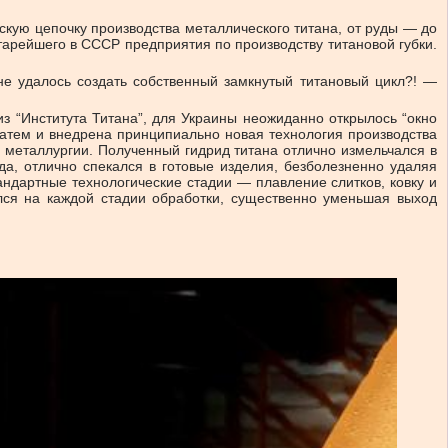
скую цепочку производства металлического титана, от руды — до
тарейшего в СССР предприятия по производству титановой губки.
не удалось создать собственный замкнутый титановый цикл?! —
з “Института Титана”, для Украины неожиданно открылось “окно
затем и внедрена принципиально новая технология производства
 металлургии. Полученный гидрид титана отлично измельчался в
а, отлично спекался в готовые изделия, безболезненно удаляя
андартные технологические стадии — плавление слитков, ковку и
ался на каждой стадии обработки, существенно уменьшая выход