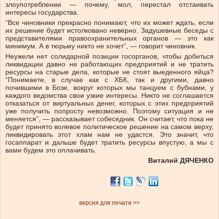
злоупотреблении — почему, мол, перестал отстаивать
интересы государства.
“Все чиновники прекрасно понимают, что их может ждать, если
их решение будет истолковано неверно. Задушевные беседы с
представителями правоохранительных органов — это как
минимум. А в тюрьму никто не хочет”, — говорит чиновник.
Неужели нет солидарной позиции госорганов, чтобы добиться
ликвидации давно не работающих предприятий и не тратить
ресурсы на старые дела, которые не стоят выеденного яйца?
“Понимаете, в случае как с ХБК, так и другими, давно
почившими в Бозе, вокруг которых мы танцуем с бубнами, у
каждого ведомства свои узкие интересы. Никто не соглашается
отказаться от виртуальных денег, которых с этих предприятий
уже получить попросту невозможно. Поэтому ситуация и не
меняется”, — рассказывает собеседник. Он считает, что пока не
будет принято волевое политическое решение на самом верху,
ликвидировать этот хлам нам не удастся. Это значит, что
госаппарат и дальше будет тратить ресурсы впустую, а мы с
вами будем это оплачивать.
Виталий ДЯЧЕНКО
версия для печати >>