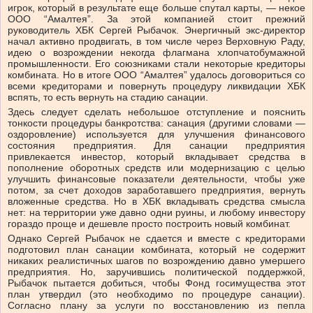
игрок, который в результате еще больше спутал карты, — некое
ООО “Амалтея”. За этой компанией стоит прежний
руководитель ХБК Сергей Рыбачок. Энергичный экс-директор
начал активно продвигать, в том числе через Верховную Раду,
идею о возрождении некогда флагмана хлопчатобумажной
промышленности. Его союзниками стали некоторые кредиторы
комбината. Но в итоге ООО “Амалтея” удалось договориться со
всеми кредиторами и повернуть процедуру ликвидации ХБК
вспять, то есть вернуть на стадию санации.
Здесь следует сделать небольшое отступление и пояснить
тонкости процедуры банкротства: санация (другими словами —
оздоровление) используется для улучшения финансового
состояния предприятия. Для санации предприятия
привлекается инвестор, который вкладывает средства в
пополнение оборотных средств или модернизацию с целью
улучшить финансовые показатели деятельности, чтобы уже
потом, за счет доходов заработавшего предприятия, вернуть
вложенные средства. Но в ХБК вкладывать средства смысла
нет: на территории уже давно одни руины, и любому инвестору
гораздо проще и дешевле просто построить новый комбинат.
Однако Сергей Рыбачок не сдается и вместе с кредиторами
подготовил план санации комбината, который не содержит
никаких реалистичных шагов по возрождению давно умершего
предприятия. Но, заручившись политической поддержкой,
Рыбачок пытается добиться, чтобы Фонд госимущества этот
план утвердил (это необходимо по процедуре санации).
Согласно плану за услуги по восстановлению из пепла