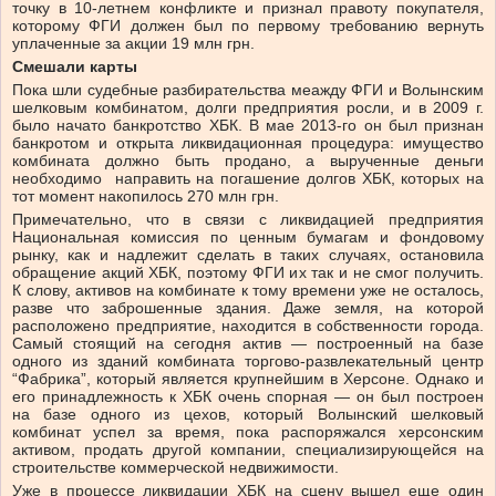
точку в 10-летнем конфликте и признал правоту покупателя,
которому ФГИ должен был по первому требованию вернуть
уплаченные за акции 19 млн грн.
Смешали карты
Пока шли судебные разбирательства меажду ФГИ и Волынским
шелковым комбинатом, долги предприятия росли, и в 2009 г.
было начато банкротство ХБК. В мае 2013-го он был признан
банкротом и открыта ликвидационная процедура: имущество
комбината должно быть продано, а вырученные деньги
необходимо направить на погашение долгов ХБК, которых на
тот момент накопилось 270 млн грн.
Примечательно, что в связи с ликвидацией предприятия
Национальная комиссия по ценным бумагам и фондовому
рынку, как и надлежит сделать в таких случаях, остановила
обращение акций ХБК, поэтому ФГИ их так и не смог получить.
К слову, активов на комбинате к тому времени уже не осталось,
разве что заброшенные здания. Даже земля, на которой
расположено предприятие, находится в собственности города.
Самый стоящий на сегодня актив — построенный на базе
одного из зданий комбината торгово-развлекательный центр
“Фабрика”, который является крупнейшим в Херсоне. Однако и
его принадлежность к ХБК очень спорная — он был построен
на базе одного из цехов, который Волынский шелковый
комбинат успел за время, пока распоряжался херсонским
активом, продать другой компании, специализирующейся на
строительстве коммерческой недвижимости.
Уже в процессе ликвидации ХБК на сцену вышел еще один