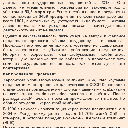
деятельности государственных предприятий за 2015 г. Они
далеко не утешительные: госпредприятия закончили год с
убытком в
53,2 млрд грн.
Всего в собственности государства
сейчас находится
3458
предприятий, но фактически работают
всего
1801
, а остальные существуют лишь на бумаге — активы
давно проданы или украдены, никакая производственная
деятельность на них не ведется.
Однако в действительности даже умершие заводы и фабрики
продолжают приносить убытки государству — и немалые.
Происходит это иногда не прямо, а косвенно, но ущерб может
быть сопоставим с убытками работающих предприятий.
История с Херсонским хлопчатобумажным комбинатом,
который уже несколько лет не работает, но продолжает пить
соки из государственного аппарата, как нельзя лучше это
подтверждает.
Как продавали “флагман”
Херсонский хлопчатобумажный комбинат (ХБК) был крупным
предприятием, построенным для нужд всего СССР. Кооперация
с азиатскими производителями хлопка и швейными фабриками
по всей стране стабильно обеспечивала его работой. После
распада СССР начался и распад промышленных гигантов. Не
обошла эта доля и херсонский комбинат.
В 1996 г. началась приватизация херсонского предприятия, а в
2004-м Фонд госимущества продал 51,76% акций ХБК на
конкурсе, в котором победил Волынский шелковый комбинат
(ВШК).
Новая метла по-новому метет, и новый владелец начал с