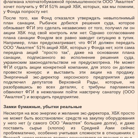
флагмана хлопчатобумажной промышленности ООО “Амалтея”
хочет получить у ФГИ 51% акций ХБК, которых, как мы помним,
у Фонда попросту нет.
После того, как Фонд отказался утверждать невыполнимый
план санации, Рыбачок добился решения суда, которое
обязывает ФГИ это сделать независимо от того, получил ли он
акции ХБК под свой контроль или нет. Однако согласование
плана санации Фондом все равно заводит ситуацию в тупик.
Например, план предусматривает, что ФГИ должен передать
ООО “Амалтея” 51% акций ХБК, которых у Фонда нет, хотя сама
передача акций “просто так”, даже на основании плана
санации, подписанного во исполнение решения суда,
украинским законодательством не предусмотрена. Не может
ФГИ отдать акции конкретной компании, для этого он должен
провести конкурс и выставить эти акции на продажу.
Энергичный экс-директор херсонского предприятия даже
подключил депутатов Верховной Рады, которые, не
разобравшись во всех деталях, с трибуны парламента
обвиняют ФГИ в нежелании пойти навстречу санатору (ООО
“Амалтея”) и возродить предприятие.
Замки бумажные, убытки реальные
Несмотря на всю энергию и желание экс-директора, ХБК просто
не может быть восстановлен: средств на закупку оборудования
у него нет (у самого ООО “Амалтея” большие долги), и даже
поставить сырье (хлопок) из Средней Азии сейчас
проблематично, особенно учитывая сложности в отношениях с
Россией, через которую должен осуществляться транзит сырья.