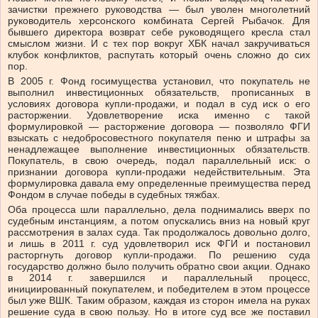
зачистки прежнего руководства — был уволен многолетний
руководитель херсонского комбината Сергей Рыбачок. Для
бывшего директора возврат себе руководящего кресла стал
смыслом жизни. И с тех пор вокруг ХБК начал закручиваться
клубок конфликтов, распутать который очень сложно до сих
пор.
В 2005 г. Фонд госимущества установил, что покупатель не
выполнил инвестиционных обязательств, прописанных в
условиях договора купли-продажи, и подал в суд иск о его
расторжении. Удовлетворение иска именно с такой
формулировкой — расторжение договора — позволяло ФГИ
взыскать с недобросовестного покупателя пеню и штрафы за
ненадлежащее выполнение инвестиционных обязательств.
Покупатель, в свою очередь, подал параллельный иск: о
признании договора купли-продажи недействительным. Эта
формулировка давала ему определенные преимущества перед
Фондом в случае победы в судебных тяжбах.
Оба процесса шли параллельно, дела поднимались вверх по
судебным инстанциям, а потом опускались вниз на новый круг
рассмотрения в залах суда. Так продолжалось довольно долго,
и лишь в 2011 г. суд удовлетворил иск ФГИ и постановил
расторгнуть договор купли-продажи. По решению суда
государство должно было получить обратно свои акции. Однако
в 2014 г. завершился и параллельный процесс,
инициированный покупателем, и победителем в этом процессе
был уже ВШК. Таким образом, каждая из сторон имела на руках
решение суда в свою пользу. Но в итоге суд все же поставил