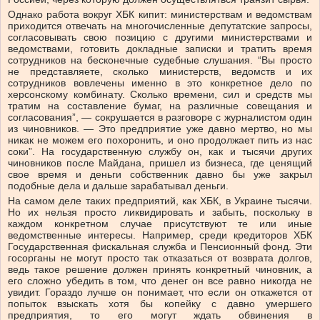
Однако работа вокруг ХБК кипит: министерствам и ведомствам
приходится отвечать на многочисленные депутатские запросы,
согласовывать свою позицию с другими министерствами и
ведомствами, готовить докладные записки и тратить время
сотрудников на бесконечные судебные слушания. “Вы просто
не представляете, сколько министерств, ведомств и их
сотрудников вовлечены именно в это конкретное дело по
херсонскому комбинату. Сколько времени, сил и средств мы
тратим на составление бумаг, на различные совещания и
согласования”, — сокрушается в разговоре с журналистом один
из чиновников. — Это предприятие уже давно мертво, но мы
никак не можем его похоронить, и оно продолжает пить из нас
соки”. На государственную службу он, как и тысячи других
чиновников после Майдана, пришел из бизнеса, где ценящий
свое время и деньги собственник давно бы уже закрыл
подобные дела и дальше зарабатывал деньги.
На самом деле таких предприятий, как ХБК, в Украине тысячи.
Но их нельзя просто ликвидировать и забыть, поскольку в
каждом конкретном случае присутствуют те или иные
ведомственные интересы. Например, среди кредиторов ХБК
Государственная фискальная служба и Пенсионный фонд. Эти
госорганы не могут просто так отказаться от возврата долгов,
ведь такое решение должен принять конкретный чиновник, а
его сложно убедить в том, что денег он все равно никогда не
увидит. Гораздо лучше он понимает, что если он откажется от
попыток взыскать хотя бы копейку с давно умершего
предприятия, то его могут ждать обвинения в