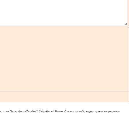
тва "Iнтерфакс-Україна", "Українськi Новини" в каком-либо виде строго запрещены