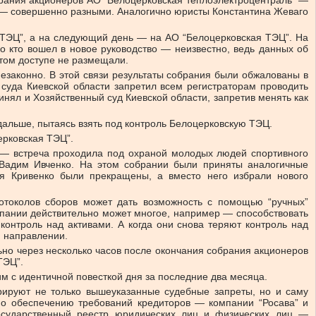
брания акционеров АО “Белоцерковская теплоэлектроцентраль” —
ия — совершенно разными. Аналогично юристы Константина Жеваго
 ТЭЦ”, а на следующий день — на АО “Белоцерковская ТЭЦ”. На
 кто вошел в новое руководство — неизвестно, ведь данных об
том доступе не размещали.
езаконно. В этой связи результаты собрания были обжалованы в
 суда Киевской области запретил всем регистраторам проводить
инял и Хозяйственный суд Киевской области, запретив менять как
альше, пытаясь взять под контроль Белоцерковскую ТЭЦ.
ерковская ТЭЦ”.
ов — встреча проходила под охраной молодых людей спортивного
 Вадим Ивченко. На этом собрании были приняты аналогичные
я Кривенко были прекращены, а вместо него избрали нового
отоколов сборов может дать возможность с помощью “ручных”
мпании действительно может многое, например — способствовать
контроль над активами. А когда они снова теряют контроль над
м направлении.
ьно через несколько часов после окончания собрания акционеров
ТЭЦ”.
м с идентичной повесткой дня за последние два месяца.
рируют не только вышеуказанные судебные запреты, но и саму
по обеспечению требований кредиторов — компании “Росава” и
осударственный реестр юридических лиц и физических лиц —