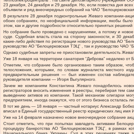
теплоэлектроцентраль”. На сайте депозитарного учреждения ОО
23 декабря, 24 декабря и 29 декабря. Но, если повестка дня в
объявили и ряд внеочередных собраний на ЧАО “Белоцерковская
В результате 28 декабря подконтрольные Жеваго компании-акц
обоих собраниях, по неофициальной информации, якобы было п
этом, как и другие подробности относительно принятых решени
Но собрание было проведено с нарушениями, а потому и новое 
суде. Судебная власть стала на сторону законности, и 30 дек
какие-либо действия по регистрации нового руководства АО “Бел
руководство АО “Белоцерковская ТЭЦ” , так и руководство ЧАО “
Однако судебные запреты не приостановили деятельность Жеваг
Уже 18 января на территории санатория “Диброва” недалеко от 
Отметим, что собрание было организовано таким образом, чтоб
телосложения, которыми, по словам журналиста местного из
предварительным решения — был изменен состав наблюдател
руководителя компании — Игоря Выгулярного.
Зачем же компаниям Константина Жеваго понадобилось новое
регистраторов вносить изменения в реестры, перебирая тем са
выведению активов из компании. Такой механизм олигархи могу
предприятием, иногда окажутся, что от этого бизнеса осталась 
В тот же день — 18 января — частный нотариус Александр Бобко
вписал в Единый государственный реестр юридических лиц имя И
Уже на 14 февраля назначено новое внеочередное собрание акци
Стоит отметить, что при попытках завладеть активами Белоц
процедуру банкротства АО “Белоцерковская ТЭЦ”, в рамках к
Национального банка Украины. Суд в этих решениях также 