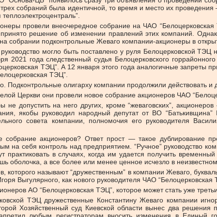
О “Основа-ЦБ” появилось сразу три объявления о проведении со
сех трех собраний была идентичной, то время и место их проведен
 теплоэлектроцентраль”.
ионеры провели внеочередное собрание на ЧАО “Белоцерковская
ринято решение об изменении правлений этих компаний. Однако
й на собрании подконтрольные Жеваго компании-акционеры в откры
руководство могло быть поставлено у руля Белоцерковской ТЭЦ н
абря 2021 года следственный судья Белоцерковского горрайонного
оцерковская ТЭЦ”. А 12 января этого года аналогичные запреты пр
Белоцерковская ТЭЦ”.
о. Подконтрольные олигарху компании продолжили действовать и д
Белой Церкви они провели новое собрание акционеров ЧАО “Белоц
ы не допустить на него других, кроме “жеваговских”, акционер
дания, якобы руководил народный депутат от ВО “Батькивщина”
ьного совета компании, полномочия его руководителя Васили
 собрание акционеров? Ответ прост — такое дублирование пр
мым на себя контроль над предприятием. “Ручное” руководство ко
т практиковать в случаях, когда им удается получить временный 
лишь оболочка, а все более или менее ценное исчезло в неизвестно
в, которого называют “дружественным” в компании Жеваго, буквал
горя Выгулярного, как нового руководителя ЧАО “Белоцерковская 
онеров АО “Белоцерковская ТЭЦ”, которое может стать уже третьи
ерковской ТЭЦ дружественные Константину Жеваго компании игно
оторой Хозяйственный суд Киевской области вынес два решения 
запретил любым регистраторам вносить изменения в Единый г