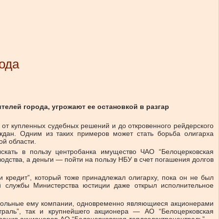
ода
елей города, угрожают ее остановкой в разгар
 от купленных судебных решений и до откровенного рейдерского
аждан. Одним из таких примеров может стать борьба олигарха
ой области.
скать в пользу центробанка имущество ЧАО “Белоцерковская
дства, а деньги — пойти на пользу НБУ в счет погашения долгов
 кредит”, который тоже принадлежал олигарху, пока он не был
й службы Министерства юстиции даже открыл исполнительное
трольные ему компании, одновременно являющиеся акционерами
раль”, так и крупнейшего акционера — АО “Белоцерковская