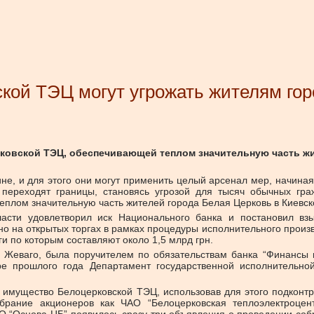
кой ТЭЦ могут угрожать жителям гор
овской ТЭЦ, обеспечивающей теплом значительную часть жит
не, и для этого они могут применить целый арсенал мер, начиная
 переходят границы, становясь угрозой для тысяч обычных гр
плом значительную часть жителей города Белая Церковь в Киевск
асти удовлетворил иск Национального банка и постановил взы
о на открытых торгах в рамках процедуры исполнительного произво
и по которым составляют около 1,5 млрд грн.
Жеваго, была поручителем по обязательствам банка “Финансы и
ре прошлого года Департамент государственной исполнительно
а имущество Белоцерковской ТЭЦ, использовав для этого подкон
рание акционеров как ЧАО “Белоцерковская теплоэлектроцент