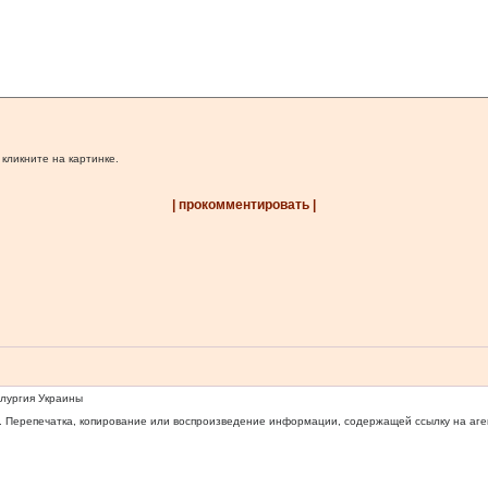
 кликните на картинке.
| прокомментировать |
ллургия Украины
 Перепечатка, копирование или воспроизведение информации, содержащей ссылку на агентс