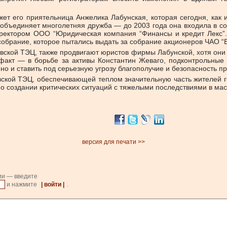
т его приятельница Анжелика Лабунская, которая сегодня, как 
 объединяет многолетняя дружба — до 2003 года она входила в с
директором ООО “Юридическая компания “Финансы и кредит Лекс”.
 собрание, которое пытались выдать за собрание акционеров ЧАО “
вской ТЭЦ, также продвигают юристов фирмы Лабунской, хотя они
факт — в борьбе за активы Константин Жеваго, подконтрольные 
о и ставить под серьезную угрозу благополучие и безопасность п
ской ТЭЦ, обеспечивающей теплом значительную часть жителей го
ко о создании критических ситуаций с тяжелыми последствиями в ма
версия для печати >>
ии — введите
и нажмите
| войти |
.