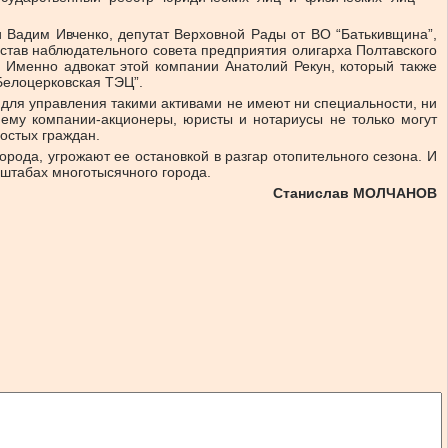
и Вадим Ивченко, депутат Верховной Рады от ВО “Батькивщина”,
остав наблюдательного совета предприятия олигарха Полтавского
 Именно адвокат этой компании Анатолий Рекун, который также
Белоцерковская ТЭЦ”.
 для управления такими активами не имеют ни специальности, ни
ему компании-акционеры, юристы и нотариусы не только могут
ростых граждан.
рода, угрожают ее остановкой в разгар отопительного сезона. И
сштабах многотысячного города.
Станислав МОЛЧАНОВ