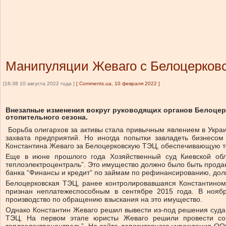
Манипуляции Жеваго с Белоцерковс
[16:38 10 августа 2022 года ]
[
Comments.ua, 10 февраля 2022
]
Внезапные изменения вокруг руководящих органов Белоцерк
отопительного сезона.
Борьба олигархов за активы стала привычным явлением в Украи
захвата предприятий. Но иногда попытки завладеть бизнесом
Константина Жеваго за Белоцерковскую ТЭЦ, обеспечивающую те
Еще в июне прошлого года Хозяйственный суд Киевской обл
теплоэлектроцентраль”. Это имущество должно было быть продан
банка “Финансы и кредит” по займам по рефинансированию, долг
Белоцерковская ТЭЦ, ранее контролировавшаяся Константином 
признан неплатежеспособным в сентябре 2015 года. В нояб
производство по обращению взыскания на это имущество.
Однако Константин Жеваго решил вывести из-под решения суд
ТЭЦ. На первом этапе юристы Жеваго решили провести соб