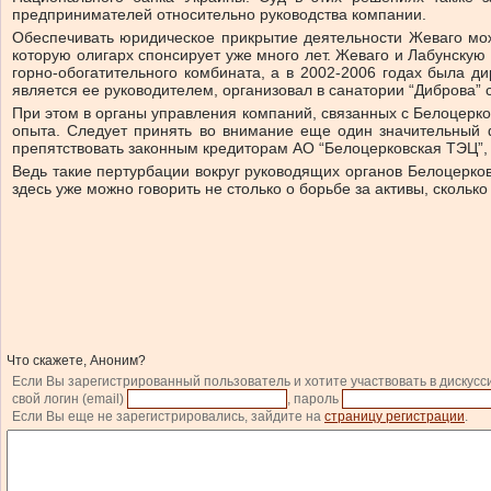
предпринимателей относительно руководства компании.
Обеспечивать юридическое прикрытие деятельности Жеваго може
которую олигарх спонсирует уже много лет. Жеваго и Лабунскую
горно-обогатительного комбината, а в 2002-2006 годах была 
является ее руководителем, организовал в санатории “Диброва”
При этом в органы управления компаний, связанных с Белоцерко
опыта. Следует принять во внимание еще один значительный 
препятствовать законным кредиторам АО “Белоцерковская ТЭЦ”, н
Ведь такие пертурбации вокруг руководящих органов Белоцерков
здесь уже можно говорить не столько о борьбе за активы, сколь
Что скажете, Аноним?
Если Вы зарегистрированный пользователь и хотите участвовать в дискусс
свой логин (email)
, пароль
Если Вы еще не зарегистрировались, зайдите на
страницу регистрации
.