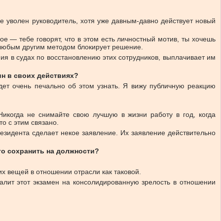
не уволен руководитель, хотя уже давным-давно действует новый
е — тебе говорят, что в этом есть личностный мотив, ты хочешь
и любым другим методом блокирует решение.
ия в судах по восстановлению этих сотрудников, выплачивает им
ин в своих действиях?
дет очень печально об этом узнать. Я вижу публичную реакцию
Никогда не снимайте свою лучшую в жизни работу в год, когда
то с этим связано.
резидента сделает некое заявление. Их заявление действительно
то сохранить на должности?
их вещей в отношении отрасли как таковой.
валит этот экзамен на консолидированную зрелость в отношении