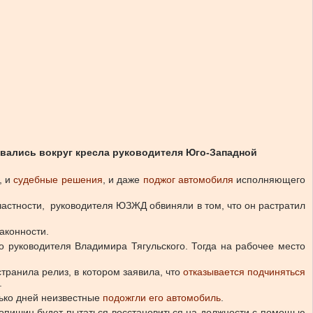
ивались вокруг кресла руководителя Юго-Западной
, и
судебные решения
, и даже
поджог автомобиля
исполняющего
частности, руководителя ЮЗЖД обвиняли в том, что он растратил
аконности.
о руководителя Владимира Тягульского. Тогда на рабочее место
странила релиз, в котором заявила, что
отказывается подчиняться
.
ько дней неизвестные
подожгли его автомобиль
.
ривопишин будет пытаться восстановиться на должности с помощью