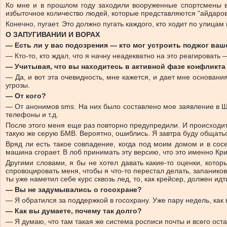
Ко мне и в прошлом году заходили вооруженные спортсмены в 
избыточное количество людей, которые представляются “айдаров
Конечно, пугает. Это должно пугать каждого, кто ходит по улицам 
О ЗАПУГИВАНИИ И ВОРАХ
— Есть ли у вас подозрения — кто мог устроить поджог ва
— Кто-то, кто ждал, что я начну неадекватно на это реагировать 
— Учитывая, что вы находитесь в активной фазе конфликта
— Да, и вот эта очевидность, мне кажется, и дает мне основания
угрозы.
— От кого?
— От анонимов sms. На них было составлено мое заявление в Ше
телефоны и т.д.
После этого меня еще раз повторно предупредили. И происходит
такую же серую БМВ. Вероятно, ошиблись. Я завтра буду общать
Вряд ли есть такое совпадение, когда под моим домом и в сос
машина сгорает. В лоб принимать эту версию, что это именно Кр
Другими словами, я бы не хотел давать какие-то оценки, кото
спровоцировать меня, чтобы я что-то перестал делать, запаникова
ты уже наметил себе курс сквозь лед, то, как крейсер, должен идт
— Вы не задумывались о госохране?
— Я обратился за поддержкой в госохрану. Уже пару недель, как
— Как вы думаете, почему так долго?
— Я думаю, что там такая же система росписи почты и всего оста