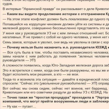
судов.
В интервью “Украинской правде” он рассказывает о деле Кривопи
—
Каким вы видите продолжение истории с отстранением 
— На этом этапе конфликт должен быть локализован до одного п
Попавшийся на коррупции чиновник должен уйти из системы и д
железной дороги, совершенно бессмысленно представлять это ка
У меня как у руководителя УЗ ни с кем личных отношений нет. Б
негативных. Я не привел с собой ни одного человека, у меня не
Семь замов, которые я уволил, они ведь не уволены в связи с ко
—
Почему нельзя было назначить и.о. руководителя ЮЗЖД 
— Вся суть была в том, чтобы поставить независимого человека
замы начали с ним работать до появления “зеленых человечко
руководителя — УП)
А сложности появились, когда Юго-Западная железная дорога за
Это я встретился с ними, когда они были разоружены, но мы же
будет исполнять мои решения, а кто — не мои.
Тогда-то и возникла эта ситуация — давайте в юридической плос
спросили: “Сейчас это (
увольнение руководителей — УП
) оправ
Вот сейчас мы снова сидим, сейчас нет воинов, нет баррикад
Кривопишин или его советчики раздули до войны УЗ с ЮЗЖД. На
—
Точно такая же “простая процедура” проходила в “Укртр
компанией, что могут прийти вооруженные люди и заблокир
— Ну как — пугает…