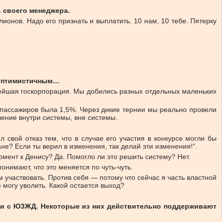
ь своего менеджера.
ионов. Надо его признать и выплатить. 10 нам, 10 тебе. Пятерку
е оптимистичным…
пнейшая госкорпорация. Мы добились разных отдельных маленьких
 пассажиров была 1,5%. Через дикие тернии мы реально провели
ление внутри системы, вне системы.
л свой отказ тем, что в случае его участия в конкурсе могли бы
не? Если ты верил в изменения, так делай эти изменения!”.
омент к Денису? Да. Помогло ли это решить систему? Нет.
нимают, что это меняется по чуть-чуть.
ем участвовать. Против себя — потому что сейчас я часть властной
 могу уволить. Какой остается выход?
ми с ЮЗЖД. Некоторые из них действительно поддерживают