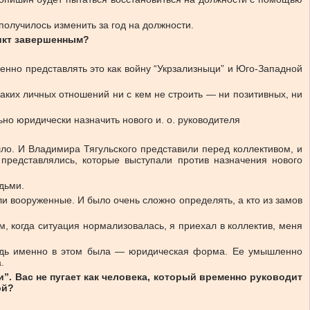
получилось изменить за год на должности.
ликт завершенным?
нно представлять это как войну “Укрзализныци” и Юго-Западной
каких личных отношений ни с кем не строить — ни позитивных, ни
ьно юридически назначить нового и. о. руководителя
шло. И Владимира Тягульского представили перед коллективом, и
 представлялись, которые выступали против назначения нового
дьми.
и вооруженные. И было очень сложно определять, а кто из замов
м, когда ситуация нормализовалась, я приехал в коллектив, меня
ь ведь именно в этом была — юридическая форма. Ее умышленно
.
”. Вас не пугает как человека, который временно руководит
ой?