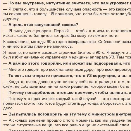
— Но вы внутренне, интуитивно считаете, что вам угрожает 
— Я считаю, что в большинстве случаев опасность — это какое-то
ты сохраняешь голову... Я понимаю, что если бы меня хотели у
другому.
— А цель этих запугиваний какова?
— Я вижу два сценария. Первый — чтобы я в чем-то остановился.
искать каких-то бандитов, которые бы кому-то ломали ноги.
К сожалению, методы 90-х годов возвращаются. Сейчас они назы
и ничего в этом плане не менялось.
Я помню, по каким законам строился бизнес в 90-х. Я вижу, что 
был избит начальник управления медицины аппарата УЗ. Там то
— А вам до этого говорили, или может вы подозревали, чт
— Мне это говорят про всех начальников дорог, про всех директор
— То есть вы открыто признаете, что в УЗ коррупция, и вы 
— Когда-то очень давно я уже писал у себя на странице о том, ч
схем, не соблазниться ни на какое решение, которое может быть
—
Почему понадобилось столько времени, чтобы выявить э
— Потому что практически каждый такой случай — это некоторая у
появиться кто-то, кто готов будет стоять до конца и бороться с
дело.
— Вы пытались поговорить на эту тему с министром внутре
— А сколько времени прошло с того момента, как мы увидели п
это же ситуативные вещи, это все равно еще не системный слом.