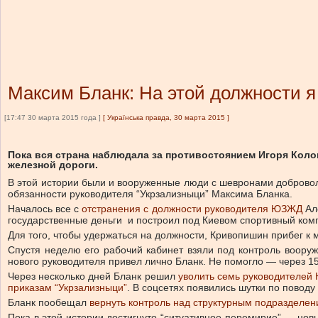
Максим Бланк: На этой должности я
[17:47 30 марта 2015 года ]
[
Українська правда, 30 марта 2015
]
Пока вся страна наблюдала за противостоянием Игоря Коло
железной дороги.
В этой истории были и вооруженные люди с шевронами добровол
обязанности руководителя “Укрзализныци” Максима Бланка.
Началось все с
отстранения с должности руководителя ЮЗЖД
Але
государственные деньги и построил под Киевом спортивный компл
Для того, чтобы удержаться на должности, Кривопишин прибег к
Спустя неделю его рабочий кабинет взяли под контроль вооруж
нового руководителя привел лично Бланк. Не помогло — через 1
Через несколько дней Бланк решил
уволить семь руководителе
приказам “Укрзализныци”
. В соцсетях появились шутки по повод
Бланк пообещал
в
ернуть контроль над структурным подразделен
Пока в этой истории достигнуто “ситуативное перемирие” — новы