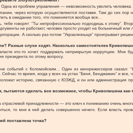
зреваете злоупотреблениях?
ь. Одна из проблем управления — невозможность уволить человека.
пании, через которую осуществляются поставки. Там до сих пор 
еть в ожидании того, что поменяется вообще все...
тебе говорят: “Ты непрофессионально подходишь к этому”. Второ
и аргументы не работают, человек просто уходит на больничный ил
порации. А сколько раз потом “Укрзализныця” проигрывает решен
ели? Разные слухи ходят. Насколько самостоятелен Кривопиш
 власти кто-то хочет поддержать неприкрытую коррупцию. Мне бу
ия президента по этому вопросу.
е событий с Коломойским... Один из кинорежиссеров сказал: “
Сейчас то время, когда у всех на устах “Беня, Бенджамин” и все, ч
у положат историю, связанную с ЮЗЖД, и он или администрация п
ам, пытаются сделать все возможное, чтобы Кривопишина как-
ека отраслевой принадлежности — это ключ к пониманию очень мног
иться, то мне в ней делать совершенно нечего. Если власть про
ней поставлена точка?