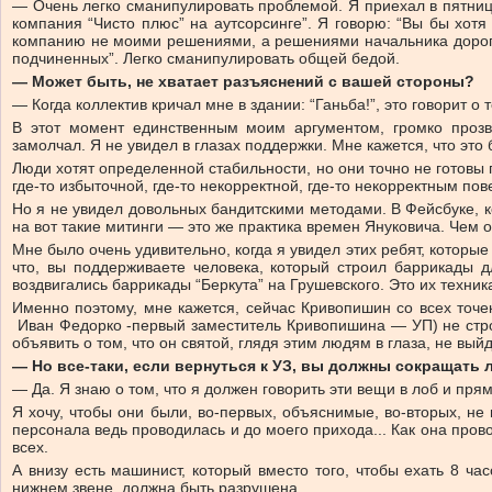
— Очень легко сманипулировать проблемой. Я приехал в пятницу 
компания “Чисто плюс” на аутсорсинге”. Я говорю: “Вы бы хотя
компанию не моими решениями, а решениями начальника дороги.
подчиненных”. Легко сманипулировать общей бедой.
— Может быть, не хватает разъяснений с вашей стороны?
— Когда коллектив кричал мне в здании: “Ганьба!”, это говорит о
В этот момент единственным моим аргументом, громко прозв
замолчал. Я не увидел в глазах поддержки. Мне кажется, что это
Люди хотят определенной стабильности, но они точно не готовы
где-то избыточной, где-то некорректной, где-то некорректным по
Но я не увидел довольных бандитскими методами. В Фейсбуке, ког
на вот такие митинги — это же практика времен Януковича. Чем 
Мне было очень удивительно, когда я увидел этих ребят, которые
что, вы поддерживаете человека, который строил баррикады д
воздвигались баррикады “Беркута” на Грушевского. Это их техник
Именно поэтому, мне кажется, сейчас Кривопишин со всех точек
Иван Федорко -первый заместитель Кривопишина — УП) не строи
объявить о том, что он святой, глядя этим людям в глаза, не вый
— Но все-таки, если вернуться к УЗ, вы должны сокращать
— Да. Я знаю о том, что я должен говорить эти вещи в лоб и пря
Я хочу, чтобы они были, во-первых, объяснимые, во-вторых, не
персонала ведь проводилась и до моего прихода... Как она пров
всех.
А внизу есть машинист, который вместо того, чтобы ехать 8 ча
нижнем звене, должна быть разрушена.