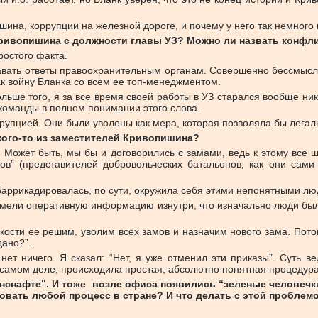
шина, коррупции на железной дороге, и почему у него так немного 
Кривопишина с должности главы УЗ? Можно ли назвать конф
ростого факта.
авать ответы правоохранительным органам. Совершенно бессмысле
к войну Бланка со всем ее топ-менеджментом.
ольше того, я за все время своей работы в УЗ старался вообще ни
т команды в полном понимании этого слова.
ррупцией. Они были уволены как мера, которая позволяла бы легал
кого-то из заместителей Кривопишина?
. Может быть, мы бы и договорились с замами, ведь к этому все 
в” (представителей добровольческих батальонов, как они сами
баррикадировалась, по сути, окружила себя этими непонятными лю
 имели оперативную информацию изнутри, что изначально люди был
кости ее решим, уволим всех замов и назначим нового зама. Пото
дано?”.
, нет ничего. Я сказал: “Нет, я уже отменил эти приказы”. Сут
 самом деле, происходила простая, абсолютно понятная процедура
анснафте”. И тоже возле офиса появились “зеленые человечки
овать любой процесс в стране? И что делать с этой проблем