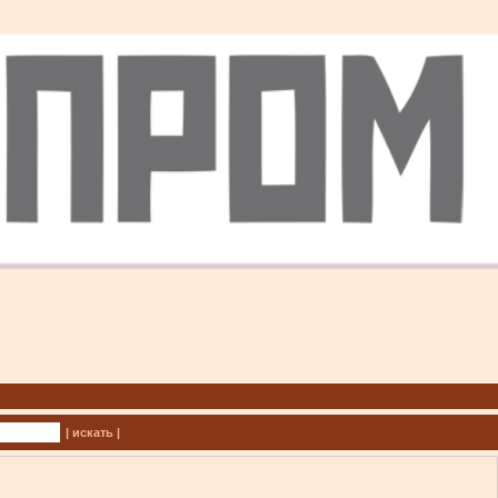
| искать |