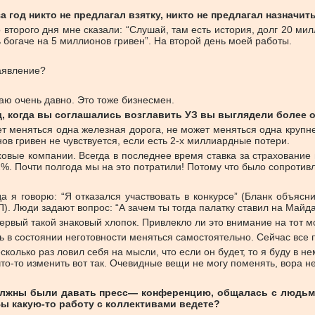
за год никто не предлагал взятку, никто не предлагал назначит
торого дня мне сказали: “Слушай, там есть история, долг 20 милл
 богаче на 5 миллионов гривен”. На второй день моей работы.
заявление?
аю очень давно. Это тоже бизнесмен.
зад, когда вы соглашались возглавить УЗ вы выглядели боле
жет меняться одна железная дорога, не может меняться одна кру
ов гривен не чувствуется, если есть 2-х миллиардные потери.
ховые компании. Всегда в последнее время ставка за страхование
,2%. Почти полгода мы на это потратили! Потому что было сопротив
да я говорю: “Я отказался участвовать в конкурсе” (Бланк объясни
). Люди задают вопрос: “А зачем ты тогда палатку ставил на Майда
первый такой знаковый хлопок. Привлекло ли это внимание на тот м
в состоянии неготовности меняться самостоятельно. Сейчас все по
сколько раз ловил себя на мысли, что если он будет, то я буду в н
то-то изменить вот так. Очевидные вещи не могу поменять, вора не
 должны были давать пресс— конференцию, общалась с людь
Вы какую-то работу с коллективами ведете?