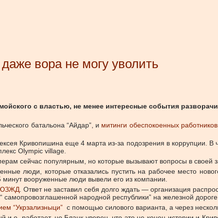
 даже вора не могу уволить
мойского с властью, не менее интересные события разворач
ьческого батальона “Айдар”, и
митинги обеспокоенных работников
ксея Кривопишина еще 4 марта из-за подозрения в коррупции. В 
екс Olympic village.
 мерам сейчас популярным, но которые вызывают вопросы в своей з
енные люди, которые отказались пустить на рабочее место новог
5 минут вооруженные люди вывели его из компании.
й ЮЗЖД
. Ответ не заставил себя долго ждать — организация распро
у “ самопровозглашенной народной республики” на железной дороге
ием “Укрзализныци”
с помощью силового варианта, а через нескол
й и.о. работает, но Бланк уверен, что это не конец истории и К