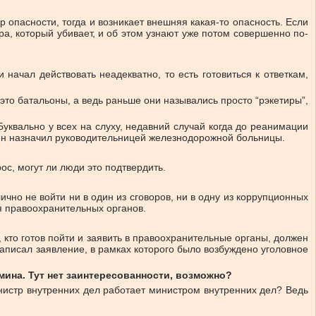
р опасности, тогда и возникает внешняя какая-то опасность. Если
а, который убивает, и об этом узнают уже потом совершенно по-
 начал действовать неадекватно, то есть готовиться к ответкам,
то батальоны, а ведь раньше они назывались просто “рэкетиры”,
 Буквально у всех на слуху, недавний случай когда до реанимации
ин назначил руководительницей железнодорожной больницы.
ос, могут ли люди это подтвердить.
ично не войти ни в один из сговоров, ни в одну из коррупционных
ля правоохранительных органов.
, кто готов пойти и заявить в правоохранительные органы, должен
 написал заявление, в рамках которого было возбуждено уголовное
мина. Тут нет заинтересованности, возможно?
нистр внутренних дел работает министром внутренних дел? Ведь