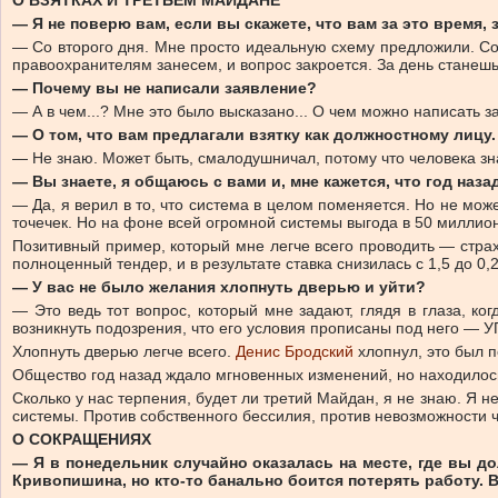
О ВЗЯТКАХ И ТРЕТЬЕМ МАЙДАНЕ
— Я не поверю вам, если вы скажете, что вам за это время, 
— Со второго дня. Мне просто идеальную схему предложили. Со в
правоохранителям занесем, и вопрос закроется. За день станешь
— Почему вы не написали заявление?
— А в чем...? Мне это было высказано... О чем можно написать 
— О том, что вам предлагали взятку как должностному лицу.
— Не знаю. Может быть, смалодушничал, потому что человека зн
— Вы знаете, я общаюсь с вами и, мне кажется, что год на
— Да, я верил в то, что система в целом поменяется. Но не мо
точечек. Но на фоне всей огромной системы выгода в 50 миллион
Позитивный пример, который мне легче всего проводить — стра
полноценный тендер, и в результате ставка снизилась с 1,5 до 0
— У вас не было желания хлопнуть дверью и уйти?
— Это ведь тот вопрос, который мне задают, глядя в глаза, ког
возникнуть подозрения, что его условия прописаны под него — УП
Хлопнуть дверью легче всего.
Денис Бродский
хлопнул, это был 
Общество год назад ждало мгновенных изменений, но находилось 
Сколько у нас терпения, будет ли третий Майдан, я не знаю. Я не
системы. Против собственного бессилия, против невозможности ч
О СОКРАЩЕНИЯХ
— Я в понедельник случайно оказалась на месте, где вы
Кривопишина, но кто-то банально боится потерять работу. 