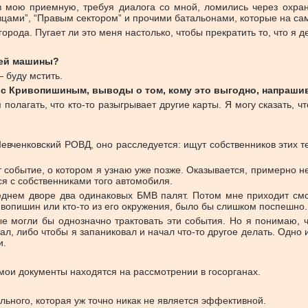
мою приемную, требуя диалога со мной, ломились через охрану.
цами”, “Правым сектором” и прочими батальонами, которые на са
города. Пугает ли это меня настолько, чтобы прекратить то, что я 
шей машины?
— буду мстить.
 с Кривопишиным, выводы о том, кому это выгодно, напраши
 полагать, что кто-то разыгрывает другие карты. Я могу сказать,
вченковский РОВД, оно расследуется: ищут собственников этих тел
 событие, о котором я узнаю уже позже. Оказывается, примерно н
ся с собственниками того автомобиля.
еднем дворе два одинаковых БМВ палят. Потом мне приходит смс
ивопишин или кто-то из его окружения, было бы слишком поспешно.
рые могли бы однозначно трактовать эти события. Но я понимаю, 
л, либо чтобы я запаниковал и начал что-то другое делать. Одно и
и.
 мои документы находятся на рассмотрении в госорганах.
льного, которая уж точно никак не является эффективной.