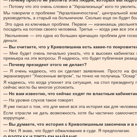
—
Почему просто не уволить этих людей, которых вы подо
— Потому что это очень сложно в “Укрзализныци” кого-то уволит
Мы говорили о проблеме “Укрзалізничпостача”, центральной ком
руководитель, а старый на больничном. Сколько еще он будет бол
Это одна из ключевых проблем. Первое — начинаешь увольнять, 
посадить на потоки своего человека. Третье — когда уже все эт
Увольнение — это одна из больших кричащих проблем для госкор
деньги.
— Вы считаете, что у Кривопишина есть какие-то покровит
— Мне будет очень печально узнать, что в высоких кабинетах
премьера на эти вопросы. Я надеюсь, что будет публичная реакц
— Почему президент этого не делает?
— Я очень надеюсь, что он сделает заявление. Просто на фон
экранизируют “Унесенные ветром”, ты точно не получишь “Оскар”. 
Я надеюсь, что когда утихнет эта ситуация, на стол президент
сейчас могло бы многое успокоить.
— Но вам известно, что сейчас ходят по властным кабинет
— На уровне слухов такое говорят.
Я уже писал о том, что для меня вся эта история как для челов
Если отрасли не дать возможность хотя бы частично самоочист
коррупции...
— Вы думаете, что история с Кривопишиным закончена и в 
— Нет. Я знаю, что будет обжалование в суде. Я предполагаю.