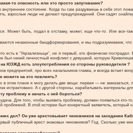
какая-то опасность или это просто запугивание?
 внутреннее состояние. Когда ты сам раздуваешь в себе этот пожа
бить, взрослые люди не делают предупреждений. Они садят снайпер
 Может быть, подал в отставку, может, еще что-то. Или все-таки
ваются незаконные бандформирования, и мы подразумеваем, что э
это есть в “Укрзализныци”, не я первый, кто физически пострадал.
же был некий личностный конфликт с девушкой, которую Кривопиш
о на ЮЗЖД есть злоупотребления со стороны руководителя ?
ов предприятий, про всех начальников главка, и всегда встает вопр
не можете на это повлиять?
то в этом плане я могу делать две вещи: первая — не замазаться, л
 так истрактовано. А с другой стороны, нарабатывать материалы д
ту проблему и начать с ней бороться?
дача. Для того, чтобы выявить проблему, должен появиться кто-то
 этой проблемой. В этой истории был конкретный заявитель, который
нних дел? Он уже арестовывает чиновников на заседании Каб
ервый публичный арест знаковых чиновников? Год. Сколько уже ми