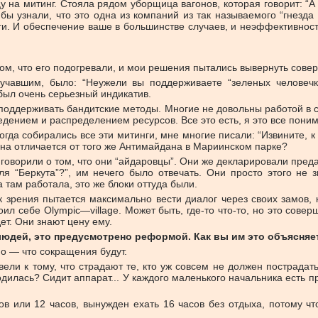
на митинг. Стояла рядом уборщица вагонов, которая говорит: “А 
 бы узнали, что это одна из компаний из так называемого “гнезд
 И обеспечение ваше в большинстве случаев, и неэффективность
 том, что его подогревали, и мои решения пытались вывернуть сове
учавшим, было: “Неужели вы поддерживаете “зеленых человечко
 был очень серьезный индикатив.
 поддерживать бандитские методы. Многие не довольны работой в с
ведением и распределением ресурсов. Все это есть, я это все пони
да собирались все эти митинги, мне многие писали: “Извините, к 
она отличается от того же Антимайдана в Мариинском парке?
 говорили о том, что они “айдаровцы”. Они же декларировали предан
ля “Беркута”?”, им нечего было отвечать. Они просто этого не
а там работала, это же блоки оттуда были.
 зрения пытается максимально вести диалог через своих замов, 
л себе Olympic—village. Может быть, где-то что-то, но это сов
дет. Они знают цену ему.
 людей, это предусмотрено реформой. Как вы им это объясняе
мо — что сокращения будут.
 вели к тому, что страдают те, кто уж совсем не должен пострада
одилась? Сидит аппарат... У каждого маленького начальника есть п
сов или 12 часов, вынужден ехать 16 часов без отдыха, потому ч