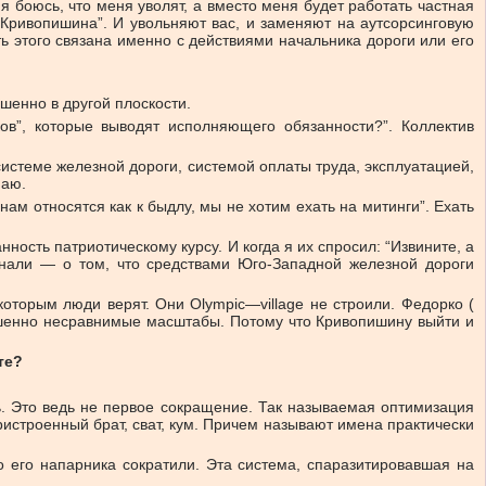
я боюсь, что меня уволят, а вместо меня будет работать частная
а Кривопишина”. И увольняют вас, и заменяют на аутсорсинговую
 этого связана именно с действиями начальника дороги или его
ршенно в другой плоскости.
в”, которые выводят исполняющего обязанности?”. Коллектив
истеме железной дороги, системой оплаты труда, эксплуатацией,
маю.
нам относятся как к быдлу, мы не хотим ехать на митинги”. Ехать
ность патриотическому курсу. И когда я их спросил: “Извините, а
 знали — о том, что средствами Юго-Западной железной дороги
которым люди верят. Они Olympic—village не строили. Федорко (
ершенно несравнимые масштабы. Потому что Кривопишину выйти и
те?
ть. Это ведь не первое сокращение. Так называемая оптимизация
ристроенный брат, сват, кум. Причем называют имена практически
то его напарника сократили. Эта система, спаразитировавшая на