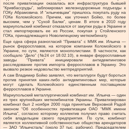
после приватизации оказалась вся инфраструктура бывшей
“Кривбассруды”, заблокировал железнодорожные подъезды к
ГОКу Абрамовича. И “ильичевцам” пришлось покупать руду на
ГОКе Коломойского. Причем, как уточнил Бойко, по более
высоким, чем у “Сухой Балки”, ценам. В итоге в 2010 году
мариупольский комбинат отказался от закупки руды в Украине и
стал импортировать ее из России, покупая у Стойленского
ГОКа, принадлежащего Новолипецкому меткомбинату.
Еще одна сфера разногласий “Привата” с ММК им. Ильича —
рынок ферросплавов, на котором компании Коломойского в
Украине, по сути, являются монополистами. В частности, как
сообщало “Дело” (№24 от 18.02.10), в январе ферросплавные
заводы “Привата” инициировали антидемпинговое
расследование против импорта ферросплавов в Украину. Это
вызвало резкое недовольство метпредприятий.
А сам Владимир Бойко заявлял, что металлурги будут бороться
против принятия каких-либо антидемпинговых мер, которые
могут сделать Коломойского единственным поставщиком
ферросплавов в Украине.
Мариупольский металлургический комбинат им. Ильича — один
из трех крупнейших меткомбинатов Украины. Приватизирован
комбинат был 2 ноября 2000 года принятым Верховной Радой
законом “Об особенностях приватизации ОАО “ММК имени
Ильича”, согласно которому коллектив получил право считать
себя владельцем своего предприятия. По сути, комбинат
является коллективной собственностью общества арендаторов
— ЗАО “Ильичсталь” (около 37 тыс. рабочих). Председателем