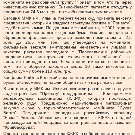
комбината не раз обвиняли группу “Приват” в том, что та через
инвестиционную копанию “Бизнес-Инвест” пытается отсудить у
предприятия 74,5 млн. грн. по якобы фальшивым векселям.
Сегодня ММК им. Ильича требует через суд признать векселя
предприятия, которыми владеют структуры близкие к “Привату”,
недействительными. По данным меткомбината, с 2001 года по
настоящее время на рынке ценных бумаг Украины находятся в
обращении фальшивые простые векселя номиналом от 2,5
млн. до 26,5 млн. грн. Как утверждают на комбинате,
фальшивые векселя эмитированы неизвестными лицами в
качестве расчетов последнего с “Перевальским районным
предприятием материально-технического снабжения” за
поставки природного газа. В частности имеются сведения о
том, что в обороте находится около 10 таких векселей на
общую сумму более 113 млн. грн.
Конфликт Бойко с Коломойским не ограничился рынком ценных
бумаг. Бизнесмены не нашли общий язык и на рынке сырья.
В частности, у ММК им. Ильича возникли разногласия с другим
подконтрольным “Привату” предприятием — Криворожским
железорудным комбинатом (КЖРК), который производит
железную руду. Традиционно мариупольский меткомбинат
закупал сырье у горно-обогатительного комбината “Сухая
Балка”. Предприятие принадлежит российскому холдингу
“Евраз” Романа Абрамовича и находится с КЖРК на одной
производственной площадке, которая раньше носила название
“Кривбассруда”.
Однако в конце прошлого года КЖРК, в собственности которого