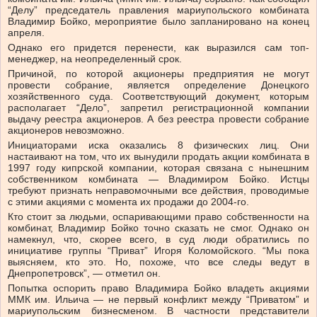
“Делу” председатель правления мариупольского комбината
Владимир Бойко, мероприятие было запланировано на конец
апреля.
Однако его придется перенести, как выразился сам топ-
менеджер, на неопределенный срок.
Причиной, по которой акционеры предприятия не могут
провести собрание, является определение Донецкого
хозяйственного суда. Соответствующий документ, которым
располагает “Дело”, запретил регистрационной компании
выдачу реестра акционеров. А без реестра провести собрание
акционеров невозможно.
Инициаторами иска оказались 8 физических лиц. Они
настаивают на том, что их вынудили продать акции комбината в
1997 году кипрской компании, которая связана с нынешним
собственником комбината — Владимиром Бойко. Истцы
требуют признать неправомочными все действия, проводимые
с этими акциями с момента их продажи до 2004-го.
Кто стоит за людьми, оспаривающими право собственности на
комбинат, Владимир Бойко точно сказать не смог. Однако он
намекнул, что, скорее всего, в суд люди обратились по
инициативе группы “Приват” Игоря Коломойского. “Мы пока
выясняем, кто это. Но, похоже, что все следы ведут в
Днепропетровск”, — отметил он.
Попытка оспорить право Владимира Бойко владеть акциями
ММК им. Ильича — не первый конфликт между “Приватом” и
мариупольским бизнесменом. В частности представители