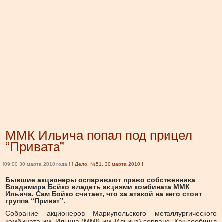
ММК Ильича попал под прицел
“Привата”
[09:00 30 марта 2010 года ]
[
Дело, №51, 30 марта 2010
]
Бывшие акционеры оспаривают право собственника
Владимира Бойко владеть акциями комбината ММК
Ильича. Сам Бойко считает, что за атакой на него стоит
группа “Приват”.
Собрание акционеров Мариупольского металлургического
комбината им. Ильича (ММК им. Ильича) сорвано. Как сообщил